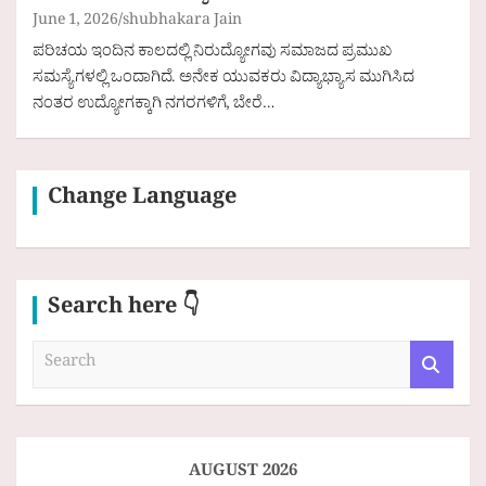
June 1, 2026
shubhakara Jain
ಪರಿಚಯ ಇಂದಿನ ಕಾಲದಲ್ಲಿ ನಿರುದ್ಯೋಗವು ಸಮಾಜದ ಪ್ರಮುಖ
ಸಮಸ್ಯೆಗಳಲ್ಲಿ ಒಂದಾಗಿದೆ. ಅನೇಕ ಯುವಕರು ವಿದ್ಯಾಭ್ಯಾಸ ಮುಗಿಸಿದ
ನಂತರ ಉದ್ಯೋಗಕ್ಕಾಗಿ ನಗರಗಳಿಗೆ, ಬೇರೆ…
Change Language
Search here 👇
S
e
a
r
c
h
AUGUST 2026