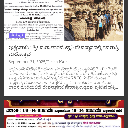
ದೇವಸ್ಥಾನ
ಇಚ್ಲಂಪಾಡಿ : ಶ್ರೀ ದುರ್ಗಾಪರಮೇಶ್ವರಿ ದೇವಸ್ಥಾನದಲ್ಲಿ ನವರಾತ್ರಿ
ಮಹೋತ್ಸವ
September 21, 2025
Girish Nair
ಇಚ್ಲಂಪಾಡಿ ಬೀಡಿನ ಶ್ರೀ ದುರ್ಗಾಪರಮೇಶ್ವರಿ ದೇವಸ್ಥಾನದಲ್ಲಿ 22-09-2025
ಸೋಮವಾರದಂದು, ವರ್ಷಂಪ್ರತಿ ನಡೆಯುವಂತೆ ನವರಾತ್ರಿ ಮಹೋತ್ಸವವು
ವಿಜೃಂಭಣೆಯಿಂದ ಆರಂಭಗೊಳ್ಳಲಿದೆ. ಬೆಳಿಗ್ಗೆ 8.00 ಗಂಟೆಗೆ ದೇವತಾ
ಪ್ರಾರ್ಥನೆ, ಗಣಹೋಮ ಹಾಗೂ ಘಟ ಸ್ಥಾಪನೆಯೊಂದಿಗೆ ಕಾರ್ಯಕ್ರಮಕ್ಕೆ
ಚಾಲನೆ ದೊರೆಯಲಿದೆ. ದೇವಸ್ಥಾನದಲ್ಲಿ ನವರಾತ್ರಿ ಉತ್ಸವವು ಪ್ರತಿದಿನ ರಾತ್ರಿ…