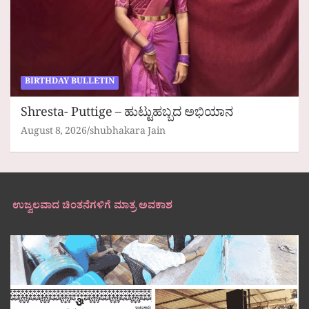
BIRTHDAY BULLETIN
Shresta- Puttige – ಹುಟ್ಟುಹಬ್ಬದ ಅಭಿಯಾನ
August 8, 2026
shubhakara Jain
ಉಜ್ವಲವಾದ ಚಿಂತನೆಗಳಿಗೆ ಮಾತ್ರ ಅವಕಾಶ