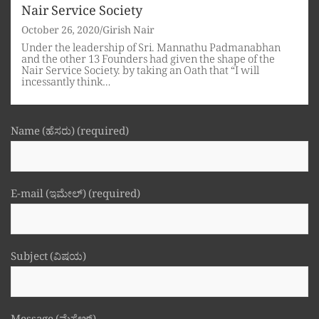
Nair Service Society
October 26, 2020
Girish Nair
Under the leadership of Sri. Mannathu Padmanabhan
and the other 13 Founders had given the shape of the
Nair Service Society. by taking an Oath that “I will
incessantly think…
Name (ಹೆಸರು) (required)
E-mail (ಇಮೇಲ್) (required)
Subject (ವಿಷಯ)