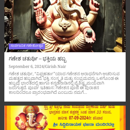
ಸಾರ್ವಜನಿಕ ಗಣೇಶೋತ್ಸವ
ಗಣೇಶ ಚತುರ್ಥಿ – ಭಕ್ತಿಯ ಹಬ್ಬ
September 6, 2024
Girish Nair
ಗಣೇಶ ಚತುರ್ಥಿ, “ವಿಘ್ನಹರ್ತಾ”ಯಾದ ಗಣೇಶನ ಆರಾಧನೆಗಾಗಿ ಆಚರಿಸುವ
ಮಹತ್ವದ ಹಬ್ಬವಾಗಿದೆ. ಭಕ್ತಿ, ಸಂಸ್ಕೃತಿ ಮತ್ತು ಸಂಭ್ರಮವನ್ನು ಒಳಗೊಂಡ ಈ
ಹಬ್ಬವು ಭಾರತದಲ್ಲಿ ಹಾಗೂ ಕನ್ನಡನಾಡಿನಲ್ಲಿ ವೈಶಿಷ್ಟ್ಯಮಯವಾಗಿ
ಜರುಗುತ್ತದೆ. ಪೂರ್ವ ಇತಿಹಾಸ: ಗಣೇಶನ ಪೂಜೆ ಈ ಪುರಾತನ
ಕಾಲದಿಂದಲೂ ಪ್ರಾರಂಭವಾಗಿದೆ ಎಂಬುದು ನಮಗೆ…