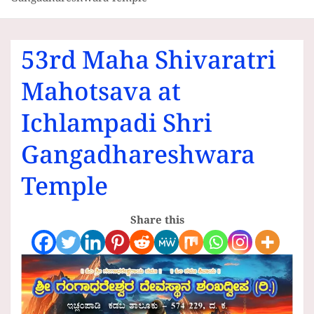
Gangadhareshwara Temple
53rd Maha Shivaratri
Mahotsava at
Ichlampadi Shri
Gangadhareshwara
Temple
Share this