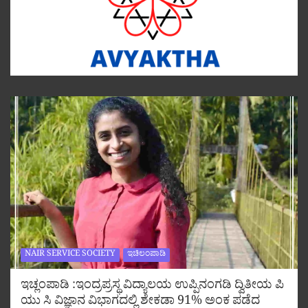
NAIR SERVICE SOCIETY
ಇಚಿಲಂಪಾಡಿ
ಇಚ್ಲಂಪಾಡಿ :ಇಂದ್ರಪ್ರಸ್ಥ ವಿದ್ಯಾಲಯ ಉಪ್ಪಿನಂಗಡಿ ದ್ವಿತೀಯ ಪಿ
ಯು ಸಿ ವಿಜ್ಞಾನ ವಿಭಾಗದಲ್ಲಿ ಶೇಕಡಾ 91% ಅಂಕ ಪಡೆದ