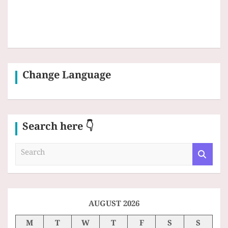
Change Language
Search here 👇
S
e
a
r
c
h
AUGUST 2026
M
T
W
T
F
S
S