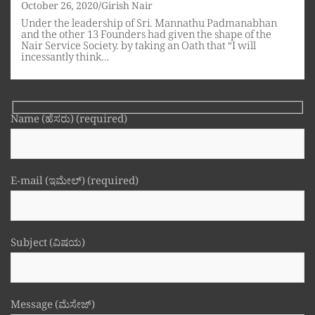
October 26, 2020
Girish Nair
Under the leadership of Sri. Mannathu Padmanabhan
and the other 13 Founders had given the shape of the
Nair Service Society. by taking an Oath that “I will
incessantly think…
Name (ಹೆಸರು) (required)
E-mail (ಇಮೇಲ್) (required)
Subject (ವಿಷಯ)
Message (ಮೆಸೇಜ್)