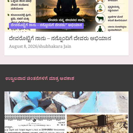
ದೇವರೊಟ್ಟಿಗೆ ನಾನು – ನನ್ನೊಂದಿಗೆ ದೇವರು” ಅಭಿಯಾನ
ದೇವರೊಟ್ಟಿಗೆ ನಾನು – ನನ್ನೊಂದಿಗೆ ದೇವರು ಅಭಿಯಾನ
August 8, 2026
shubhakara Jain
ಉಜ್ವಲವಾದ ಚಿಂತನೆಗಳಿಗೆ ಮಾತ್ರ ಅವಕಾಶ