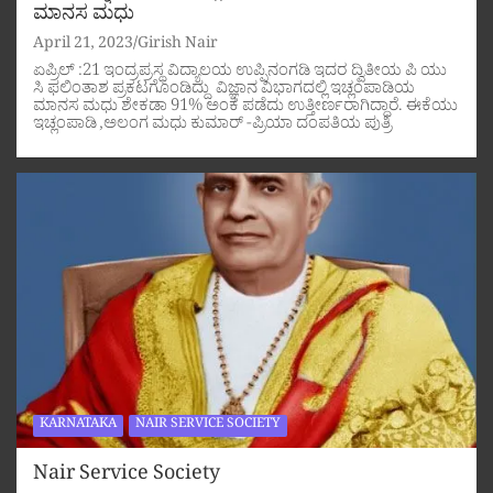
ಮಾನಸ ಮಧು
April 21, 2023
Girish Nair
ಏಪ್ರಿಲ್ :21 ಇಂದ್ರಪ್ರಸ್ಥ ವಿದ್ಯಾಲಯ ಉಪ್ಪಿನಂಗಡಿ ಇದರ ದ್ವಿತೀಯ ಪಿ ಯು
ಸಿ ಫಲಿಂತಾಶ ಪ್ರಕಟಗೊಂಡಿದ್ದು ವಿಜ್ಞಾನ ವಿಭಾಗದಲ್ಲಿ ಇಚ್ಲಂಪಾಡಿಯ
ಮಾನಸ ಮಧು ಶೇಕಡಾ 91% ಅಂಕ ಪಡೆದು ಉತ್ತೀರ್ಣರಾಗಿದ್ದಾರೆ. ಈಕೆಯು
ಇಚ್ಲಂಪಾಡಿ ,ಅಲಂಗ ಮಧು ಕುಮಾರ್ -ಪ್ರಿಯಾ ದಂಪತಿಯ ಪುತ್ರಿ
KARNATAKA
NAIR SERVICE SOCIETY
Nair Service Society