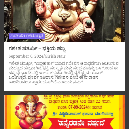
ಸಾರ್ವಜನಿಕ ಗಣೇಶೋತ್ಸವ
ಗಣೇಶ ಚತುರ್ಥಿ – ಭಕ್ತಿಯ ಹಬ್ಬ
September 6, 2024
Girish Nair
ಗಣೇಶ ಚತುರ್ಥಿ, “ವಿಘ್ನಹರ್ತಾ”ಯಾದ ಗಣೇಶನ ಆರಾಧನೆಗಾಗಿ ಆಚರಿಸುವ
ಮಹತ್ವದ ಹಬ್ಬವಾಗಿದೆ. ಭಕ್ತಿ, ಸಂಸ್ಕೃತಿ ಮತ್ತು ಸಂಭ್ರಮವನ್ನು ಒಳಗೊಂಡ ಈ
ಹಬ್ಬವು ಭಾರತದಲ್ಲಿ ಹಾಗೂ ಕನ್ನಡನಾಡಿನಲ್ಲಿ ವೈಶಿಷ್ಟ್ಯಮಯವಾಗಿ
ಜರುಗುತ್ತದೆ. ಪೂರ್ವ ಇತಿಹಾಸ: ಗಣೇಶನ ಪೂಜೆ ಈ ಪುರಾತನ
ಕಾಲದಿಂದಲೂ ಪ್ರಾರಂಭವಾಗಿದೆ ಎಂಬುದು ನಮಗೆ…