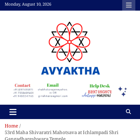
Skip
Monday, August 10, 2026
to
content
Avyaktha Bulletin:
Connecting Temples,
Professionals, &
Communities
Home
53rd Maha Shivaratri Mahotsava at Ichlampadi Shri