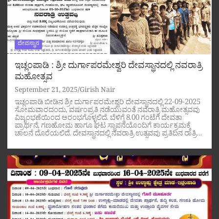
ದೇವಸ್ಥಾನ
ಇಚ್ಲಂಪಾಡಿ : ಶ್ರೀ ದುರ್ಗಾಪರಮೇಶ್ವರಿ ದೇವಸ್ಥಾನದಲ್ಲಿ ನವರಾತ್ರಿ
ಮಹೋತ್ಸವ
September 21, 2025
Girish Nair
ಇಚ್ಲಂಪಾಡಿ ಬೀಡಿನ ಶ್ರೀ ದುರ್ಗಾಪರಮೇಶ್ವರಿ ದೇವಸ್ಥಾನದಲ್ಲಿ 22-09-2025
ಸೋಮವಾರದಂದು, ವರ್ಷಂಪ್ರತಿ ನಡೆಯುವಂತೆ ನವರಾತ್ರಿ ಮಹೋತ್ಸವವು
ವಿಜೃಂಭಣೆಯಿಂದ ಆರಂಭಗೊಳ್ಳಲಿದೆ. ಬೆಳಿಗ್ಗೆ 8.00 ಗಂಟೆಗೆ ದೇವತಾ
ಪ್ರಾರ್ಥನೆ, ಗಣಹೋಮ ಹಾಗೂ ಘಟ ಸ್ಥಾಪನೆಯೊಂದಿಗೆ ಕಾರ್ಯಕ್ರಮಕ್ಕೆ
ಚಾಲನೆ ದೊರೆಯಲಿದೆ. ದೇವಸ್ಥಾನದಲ್ಲಿ ನವರಾತ್ರಿ ಉತ್ಸವವು ಪ್ರತಿದಿನ ರಾತ್ರಿ…