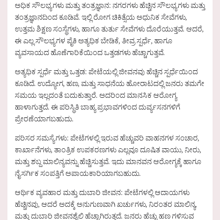
ಅಧಿಕ ಸೌಲಭ್ಯಗಳು ಮತ್ತು ತಂತ್ರಜ್ಞಾನ: ನಗರಗಳು ಹೆಚ್ಚಿನ ಸೌಲಭ್ಯಗಳು ಮತ್ತು
ತಂತ್ರಜ್ಞಾನದಿಂದ ಕೂಡಿವೆ. ಇಲ್ಲಿ ರೋಗ ಚಿಕಿತ್ಸೆಯ ಅಧುನಿಕ ಸೇವೆಗಳು,
ಉತ್ತಮ ಶಿಕ್ಷಣ ಸಂಸ್ಥೆಗಳು, ಹಾಗೂ ತುರ್ತು ಸೇವೆಗಳು ದೊರೆಯುತ್ತವೆ. ಆದರೆ,
ಈ ಎಲ್ಲ ಸೌಲಭ್ಯಗಳ ಪೈಕಿ ಅತ್ಯಧಿಕ ಬೇಡಿಕೆ, ತೀವ್ರ ಸ್ಪರ್ಧೆ, ಹಾಗೂ
ವ್ಯವಸಾಯದ ಹೊಣೆಗಾರಿಕೆಯಿಂದ ಒತ್ತಡಗಳು ಹೆಚ್ಚಾಗುತ್ತವೆ.
ಅತ್ಯಧಿಕ ಸ್ಪರ್ಧೆ ಮತ್ತು ಒತ್ತಡ: ಪೇಟೆಯಲ್ಲಿ ಜೀವನವು ಹೆಚ್ಚಿನ ಸ್ಪರ್ಧೆಯಿಂದ
ಕೂಡಿದೆ. ಉದ್ಯೋಗ, ಹಣ, ಮತ್ತು ಸಾಧನೆಯ ಹೋರಾಟದಲ್ಲಿ ಜನರು ತಮಗೇ
ಸಮಯ ಇಲ್ಲದಂತೆ ಬದುಕುತ್ತಾರೆ. ಅದರಿಂದ ಮಾನಸಿಕ ಆರೋಗ್ಯ
ಹಾಳಾಗುತ್ತದೆ. ಈ ಪರಿಸ್ಥಿತಿ ಬಾಹ್ಯ ಪ್ರಭಾವಗಳಿಂದ ದುರ್ವ್ಯಸನಗಳಿಗೆ
ಪ್ರೇರಣೆಯಾಗಬಹುದು.
ಪರಿಸರ ಸಮಸ್ಯೆಗಳು: ಪೇಟೆಗಳಲ್ಲಿ ಇರುವ ಹೆಚ್ಚುವರಿ ವಾಹನಗಳ ಸಂಚಾರ,
ಕಾರ್ಖಾನೆಗಳು, ತಾಂತ್ರಿಕ ಉಪಕರಣಗಳು ಎಲ್ಲವೂ ದೂಷಿತ ವಾಯು, ನೀರು,
ಮತ್ತು ಶಬ್ದ ಮಾಲಿನ್ಯವನ್ನು ಹೆಚ್ಚಿಸುತ್ತವೆ. ಇದು ಮಾನವನ ಆರೋಗ್ಯಕ್ಕೆ ಹಾಗೂ
ನೈಸರ್ಗಿಕ ಸಂಪತ್ತಿಗೆ ಅಪಾಯಕಾರಿಯಾಗಬಹುದು.
ಆರ್ಥಿಕ ವ್ಯವಹಾರ ಮತ್ತು ದುಬಾರಿ ಜೀವನ: ಪೇಟೆಗಳಲ್ಲಿ ಆದಾಯಗಳು
ಹೆಚ್ಚಿನವು, ಆದರೆ ಅದಕ್ಕೆ ಅನುಗುಣವಾಗಿ ಖರ್ಚುಗಳು, ನಿರಂತರ ಮಾಲಿನ್ಯ,
ಮತ್ತು ದುಬಾರಿ ಜೀವನಶೈಲಿ ಹೆಚ್ಚಾಗಿರುತ್ತದೆ. ಜನರು ಹೆಚ್ಚು ಹಣ ಗಳಿಸುವ