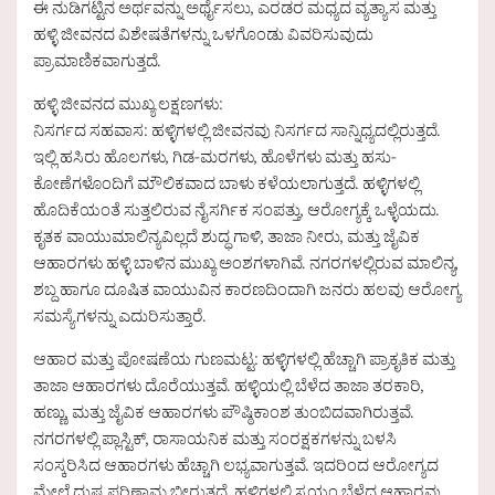
ಈ ನುಡಿಗಟ್ಟಿನ ಅರ್ಥವನ್ನು ಅರ್ಥೈಸಲು, ಎರಡರ ಮಧ್ಯದ ವ್ಯತ್ಯಾಸ ಮತ್ತು
ಹಳ್ಳಿ ಜೀವನದ ವಿಶೇಷತೆಗಳನ್ನು ಒಳಗೊಂಡು ವಿವರಿಸುವುದು
ಪ್ರಾಮಾಣಿಕವಾಗುತ್ತದೆ.
ಹಳ್ಳಿ ಜೀವನದ ಮುಖ್ಯ ಲಕ್ಷಣಗಳು:
ನಿಸರ್ಗದ ಸಹವಾಸ: ಹಳ್ಳಿಗಳಲ್ಲಿ ಜೀವನವು ನಿಸರ್ಗದ ಸಾನ್ನಿಧ್ಯದಲ್ಲಿರುತ್ತದೆ.
ಇಲ್ಲಿ ಹಸಿರು ಹೊಲಗಳು, ಗಿಡ-ಮರಗಳು, ಹೊಳೆಗಳು ಮತ್ತು ಹಸು-
ಕೋಣೆಗಳೊಂದಿಗೆ ಮೌಲಿಕವಾದ ಬಾಳು ಕಳೆಯಲಾಗುತ್ತದೆ. ಹಳ್ಳಿಗಳಲ್ಲಿ
ಹೊದಿಕೆಯಂತೆ ಸುತ್ತಲಿರುವ ನೈಸರ್ಗಿಕ ಸಂಪತ್ತು, ಆರೋಗ್ಯಕ್ಕೆ ಒಳ್ಳೆಯದು.
ಕೃತಕ ವಾಯುಮಾಲಿನ್ಯವಿಲ್ಲದೆ ಶುದ್ಧ ಗಾಳಿ, ತಾಜಾ ನೀರು, ಮತ್ತು ಜೈವಿಕ
ಆಹಾರಗಳು ಹಳ್ಳಿ ಬಾಳಿನ ಮುಖ್ಯ ಅಂಶಗಳಾಗಿವೆ. ನಗರಗಳಲ್ಲಿರುವ ಮಾಲಿನ್ಯ,
ಶಬ್ದ ಹಾಗೂ ದೂಷಿತ ವಾಯುವಿನ ಕಾರಣದಿಂದಾಗಿ ಜನರು ಹಲವು ಆರೋಗ್ಯ
ಸಮಸ್ಯೆಗಳನ್ನು ಎದುರಿಸುತ್ತಾರೆ.
ಆಹಾರ ಮತ್ತು ಪೋಷಣೆಯ ಗುಣಮಟ್ಟ: ಹಳ್ಳಿಗಳಲ್ಲಿ ಹೆಚ್ಚಾಗಿ ಪ್ರಾಕೃತಿಕ ಮತ್ತು
ತಾಜಾ ಆಹಾರಗಳು ದೊರೆಯುತ್ತವೆ. ಹಳ್ಳಿಯಲ್ಲಿ ಬೆಳೆದ ತಾಜಾ ತರಕಾರಿ,
ಹಣ್ಣು, ಮತ್ತು ಜೈವಿಕ ಆಹಾರಗಳು ಪೌಷ್ಠಿಕಾಂಶ ತುಂಬಿದವಾಗಿರುತ್ತವೆ.
ನಗರಗಳಲ್ಲಿ ಪ್ಲಾಸ್ಟಿಕ್, ರಾಸಾಯನಿಕ ಮತ್ತು ಸಂರಕ್ಷಕಗಳನ್ನು ಬಳಸಿ
ಸಂಸ್ಕರಿಸಿದ ಆಹಾರಗಳು ಹೆಚ್ಚಾಗಿ ಲಭ್ಯವಾಗುತ್ತವೆ. ಇದರಿಂದ ಆರೋಗ್ಯದ