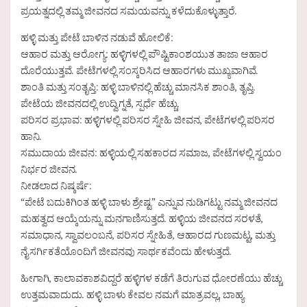
ಪ್ರಯತ್ನದಲ್ಲಿ ತಮ್ಮ ಜೀವನದ ಸಮಯವನ್ನು ಕಳೆದುಕೊಳ್ಳುತ್ತಾರೆ.
ಹಳ್ಳಿ ಮತ್ತು ಪೇಟೆ ಬಾಳಿನ ನಡುವೆ ಹೋಲಿಕೆ:
ಆಹಾರ ಮತ್ತು ಆರೋಗ್ಯ: ಹಳ್ಳಿಗಳಲ್ಲಿ ಪೌಷ್ಟಿಕಾಂಶಯುತ ತಾಜಾ ಆಹಾರ
ದೊರೆಯುತ್ತವೆ. ಪೇಟೆಗಳಲ್ಲಿ ಸಂಸ್ಕರಿಸಿದ ಆಹಾರಗಳು ಮುಖ್ಯವಾಗಿವೆ.
ಶಾಂತಿ ಮತ್ತು ಸಂತೃಪ್ತಿ: ಹಳ್ಳಿ ಬಾಳಿನಲ್ಲಿ ಹೆಚ್ಚು ಮಾನಸಿಕ ಶಾಂತಿ, ತೃಪ್ತಿ.
ಪೇಟೆಯ ಜೀವನದಲ್ಲಿ ಉದ್ವಿಗ್ನತೆ, ಸ್ಪರ್ಧೆ ಹೆಚ್ಚು.
ಪರಿಸರ ಪ್ರಭಾವ: ಹಳ್ಳಿಗಳಲ್ಲಿ ಪರಿಸರ ಸ್ನೇಹಿ ಜೀವನ, ಪೇಟೆಗಳಲ್ಲಿ ಪರಿಸರ
ಹಾನಿ.
ಸಮುದಾಯ ಜೀವನ: ಹಳ್ಳಿಯಲ್ಲಿ ಸಹಕಾರದ ಸಮಾಜ, ಪೇಟೆಗಳಲ್ಲಿ ಸ್ವಯಂ
ನಿರ್ಭರ ಜೀವನ.
ನೀಡಲಾದ ನಿಷ್ಕರ್ಷೆ:
“ಪೇಟೆ ಬದುಕಿಗಿಂತ ಹಳ್ಳಿ ಬಾಳು ಶ್ರೇಷ್ಟ” ಎನ್ನುವ ನುಡಿಗಟ್ಟು ನಮ್ಮ ಜೀವನದ
ಮಹತ್ವದ ಆಯ್ಕೆಯನ್ನು ಮನಗಾಣಿಸುತ್ತದೆ. ಹಳ್ಳಿಯ ಜೀವನದ ಸರಳತೆ,
ಸಮಾಧಾನ, ಸ್ವಾವಲಂಬನೆ, ಪರಿಸರ ಸ್ನೇಹಿತೆ, ಆಹಾರದ ಗುಣಮಟ್ಟ, ಮತ್ತು
ನೈಸರ್ಗಿಕತೆಯೊಂದಿಗೆ ಜೀವನವು ಸಾರ್ಥಕವೆಂದು ಹೇಳುತ್ತದೆ.
ಹೀಗಾಗಿ, ಕಾಲಾವಕಾಶವಿದ್ದರೆ ಹಳ್ಳಿಗಳ ಕಡೆಗೆ ತಿರುಗುವ ಧೋರಣೆಯು ಹೆಚ್ಚು
ಉತ್ತಮವಾದುದು. ಹಳ್ಳಿ ಬಾಳು ಕೇವಲ ನಮಗೆ ಮಾತ್ರವಲ್ಲ, ಬಾಹ್ಯ