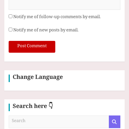
Notify me of follow-up comments by email.
Notify me of new posts by email.
Change Language
Search here 👇
S
e