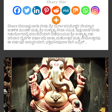
Share this
Share thisಇಚ್ಲಂಪಾಡಿ ಬೀಡು:ಶ್ರೀ ದುರ್ಗಾಪರಮೇಶ್ವರಿ ದೇವಸ್ಥಾನ
ಆಡಳಿತ ಮಂಡಳಿ ಮತ್ತು ಶ್ರೀ ಉಳ್ಳಾಕ್ಲು ಸೇವಾ ಸಮಿತಿ, ಇಚ್ಲಂಪಾಡಿ-ಬೀಡು
ಸಹಯೋಗದಲ್ಲಿ ಪರಂಪರೆಯಾಗಿ ನಡೆದುಬರುವ ಶ್ರೀ ಉಳ್ಳಾಕ್ಲು ಸಹ-
ಪರಿವಾರ ದೈವಗಳ ವರ್ಷಾವಧಿ ಜಾತ್ರಾ ಮಹೋತ್ಸವ ಮತ್ತು ನೇಮೋತ್ಸವವು
ಈ ವರ್ಷವೂ ಅದ್ದೂರಿಯಾಗಿ, ಭಕ್ತಿಭಾವಪೂರ್ಣವಾಗಿ ಏಪ್ರಿಲ್…