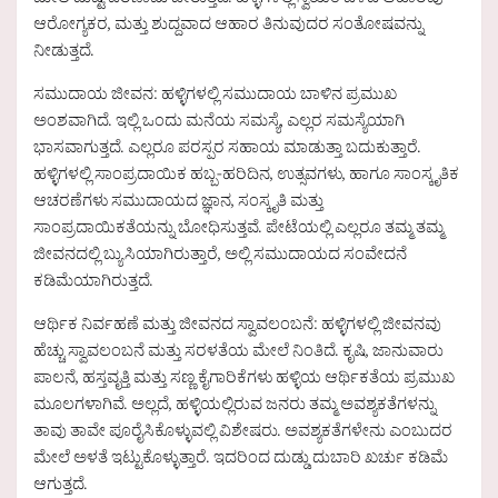
ಮೇಲೆ ದುಷ್ಟ ಪರಿಣಾಮ ಬೀರುತ್ತದೆ. ಹಳ್ಳಿಗಳಲ್ಲಿ ಸ್ವಯಂ ಬೆಳೆದ ಆಹಾರವು
ಆರೋಗ್ಯಕರ, ಮತ್ತು ಶುದ್ದವಾದ ಆಹಾರ ತಿನುವುದರ ಸಂತೋಷವನ್ನು
ನೀಡುತ್ತದೆ.
ಸಮುದಾಯ ಜೀವನ: ಹಳ್ಳಿಗಳಲ್ಲಿ ಸಮುದಾಯ ಬಾಳಿನ ಪ್ರಮುಖ
ಅಂಶವಾಗಿದೆ. ಇಲ್ಲಿ ಒಂದು ಮನೆಯ ಸಮಸ್ಯೆ, ಎಲ್ಲರ ಸಮಸ್ಯೆಯಾಗಿ
ಭಾಸವಾಗುತ್ತದೆ. ಎಲ್ಲರೂ ಪರಸ್ಪರ ಸಹಾಯ ಮಾಡುತ್ತಾ ಬದುಕುತ್ತಾರೆ.
ಹಳ್ಳಿಗಳಲ್ಲಿ ಸಾಂಪ್ರದಾಯಿಕ ಹಬ್ಬ-ಹರಿದಿನ, ಉತ್ಸವಗಳು, ಹಾಗೂ ಸಾಂಸ್ಕೃತಿಕ
ಆಚರಣೆಗಳು ಸಮುದಾಯದ ಜ್ಞಾನ, ಸಂಸ್ಕೃತಿ ಮತ್ತು
ಸಾಂಪ್ರದಾಯಿಕತೆಯನ್ನು ಬೋಧಿಸುತ್ತವೆ. ಪೇಟೆಯಲ್ಲಿ ಎಲ್ಲರೂ ತಮ್ಮ ತಮ್ಮ
ಜೀವನದಲ್ಲಿ ಬ್ಯುಸಿಯಾಗಿರುತ್ತಾರೆ, ಅಲ್ಲಿ ಸಮುದಾಯದ ಸಂವೇದನೆ
ಕಡಿಮೆಯಾಗಿರುತ್ತದೆ.
ಆರ್ಥಿಕ ನಿರ್ವಹಣೆ ಮತ್ತು ಜೀವನದ ಸ್ವಾವಲಂಬನೆ: ಹಳ್ಳಿಗಳಲ್ಲಿ ಜೀವನವು
ಹೆಚ್ಚು ಸ್ವಾವಲಂಬನೆ ಮತ್ತು ಸರಳತೆಯ ಮೇಲೆ ನಿಂತಿದೆ. ಕೃಷಿ, ಜಾನುವಾರು
ಪಾಲನೆ, ಹಸ್ತವೃತ್ತಿ ಮತ್ತು ಸಣ್ಣ ಕೈಗಾರಿಕೆಗಳು ಹಳ್ಳಿಯ ಆರ್ಥಿಕತೆಯ ಪ್ರಮುಖ
ಮೂಲಗಳಾಗಿವೆ. ಅಲ್ಲದೆ, ಹಳ್ಳಿಯಲ್ಲಿರುವ ಜನರು ತಮ್ಮ ಅವಶ್ಯಕತೆಗಳನ್ನು
ತಾವು ತಾವೇ ಪೂರೈಸಿಕೊಳ್ಳುವಲ್ಲಿ ವಿಶೇಷರು. ಅವಶ್ಯಕತೆಗಳೇನು ಎಂಬುದರ
ಮೇಲೆ ಅಳತೆ ಇಟ್ಟುಕೊಳ್ಳುತ್ತಾರೆ. ಇದರಿಂದ ದುಡ್ಡು ದುಬಾರಿ ಖರ್ಚು ಕಡಿಮೆ
ಆಗುತ್ತದೆ.