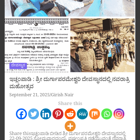
ದೇವಸ್ಥಾನ
ಇಚ್ಲಂಪಾಡಿ : ಶ್ರೀ ದುರ್ಗಾಪರಮೇಶ್ವರಿ ದೇವಸ್ಥಾನದಲ್ಲಿ ನವರಾತ್ರಿ
ಮಹೋತ್ಸವ
September 21, 2025
Girish Nair
Share this
Share thisಇಚ್ಲಂಪಾಡಿ ಬೀಡಿನ ಶ್ರೀ ದುರ್ಗಾಪರಮೇಶ್ವರಿ ದೇವಸ್ಥಾನದಲ್ಲಿ
22-09-2025 ಸೋಮವಾರದಂದು, ವರ್ಷಂಪ್ರತಿ ನಡೆಯುವಂತೆ ನವರಾತ್ರಿ