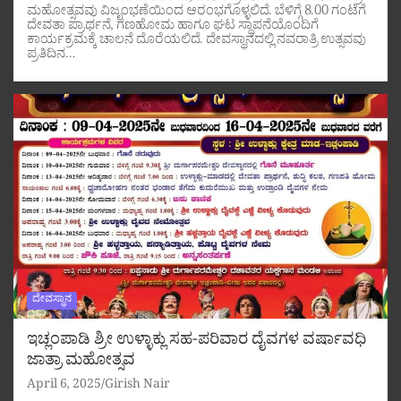
ಮಹೋತ್ಸವವು ವಿಜೃಂಭಣೆಯಿಂದ ಆರಂಭಗೊಳ್ಳಲಿದೆ. ಬೆಳಿಗ್ಗೆ 8.00 ಗಂಟೆಗೆ
ದೇವತಾ ಪ್ರಾರ್ಥನೆ, ಗಣಹೋಮ ಹಾಗೂ ಘಟ ಸ್ಥಾಪನೆಯೊಂದಿಗೆ
ಕಾರ್ಯಕ್ರಮಕ್ಕೆ ಚಾಲನೆ ದೊರೆಯಲಿದೆ. ದೇವಸ್ಥಾನದಲ್ಲಿ ನವರಾತ್ರಿ ಉತ್ಸವವು
ಪ್ರತಿದಿನ…
ದೇವಸ್ಥಾನ
ಇಚ್ಲಂಪಾಡಿ ಶ್ರೀ ಉಳ್ಳಾಕ್ಲು ಸಹ-ಪರಿವಾರ ದೈವಗಳ ವರ್ಷಾವಧಿ
ಜಾತ್ರಾ ಮಹೋತ್ಸವ
April 6, 2025
Girish Nair