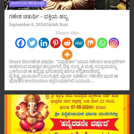
ಸಾರ್ವಜನಿಕ ಗಣೇಶೋತ್ಸವ
ಗಣೇಶ ಚತುರ್ಥಿ – ಭಕ್ತಿಯ ಹಬ್ಬ
September 6, 2024
Girish Nair
Share this
Share thisಗಣೇಶ ಚತುರ್ಥಿ, “ವಿಘ್ನಹರ್ತಾ”ಯಾದ ಗಣೇಶನ ಆರಾಧನೆಗಾಗಿ
ಆಚರಿಸುವ ಮಹತ್ವದ ಹಬ್ಬವಾಗಿದೆ. ಭಕ್ತಿ, ಸಂಸ್ಕೃತಿ ಮತ್ತು ಸಂಭ್ರಮವನ್ನು
ಒಳಗೊಂಡ ಈ ಹಬ್ಬವು ಭಾರತದಲ್ಲಿ ಹಾಗೂ ಕನ್ನಡನಾಡಿನಲ್ಲಿ
ವೈಶಿಷ್ಟ್ಯಮಯವಾಗಿ ಜರುಗುತ್ತದೆ. ಪೂರ್ವ ಇತಿಹಾಸ: ಗಣೇಶನ ಪೂಜೆ ಈ
ಪುರಾತನ ಕಾಲದಿಂದಲೂ ಪ್ರಾರಂಭವಾಗಿದೆ ಎಂಬುದು…