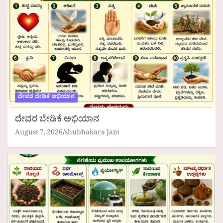
ದೇವರ ಬೇಡಿಕೆ ಅಭಿಯಾನ
ದೇವರ ಬೇಡಿಕೆ ಅಭಿಯಾನ
August 7, 2026
shubhakara Jain