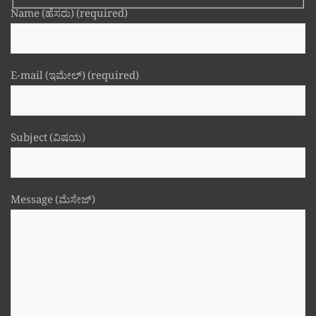
Name (ಹೆಸರು) (required)
E-mail (ಇಮೇಲ್) (required)
Subject (ವಿಷಯ)
Message (ಮೆಸೇಜ್)