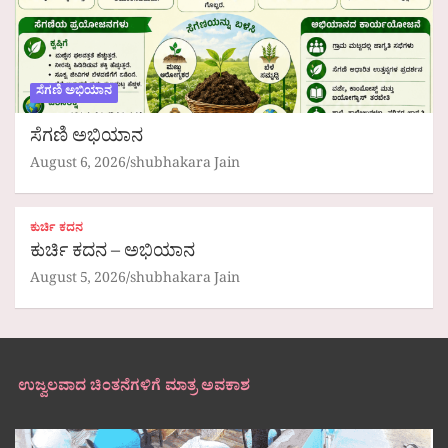
ಸೆಗಣಿ ಅಭಿಯಾನ
ಸೆಗಣಿ ಅಭಿಯಾನ
August 6, 2026
shubhakara Jain
ಕುರ್ಚಿ ಕದನ
ಕುರ್ಚಿ ಕದನ – ಅಭಿಯಾನ
August 5, 2026
shubhakara Jain
ಉಜ್ವಲವಾದ ಚಿಂತನೆಗಳಿಗೆ ಮಾತ್ರ ಅವಕಾಶ