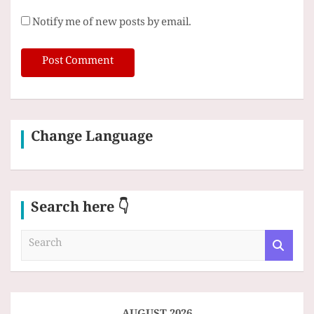
Notify me of new posts by email.
Change Language
Search here 👇
S
e
a
r
c
h