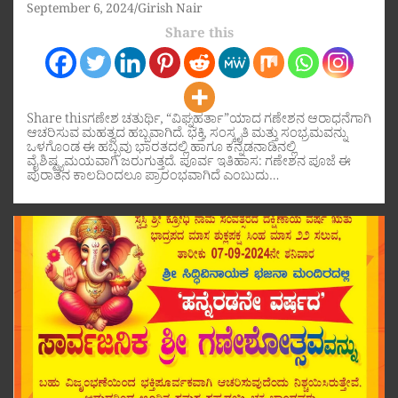
September 6, 2024
Girish Nair
Share this
Share thisಗಣೇಶ ಚತುರ್ಥಿ, “ವಿಘ್ನಹರ್ತಾ”ಯಾದ ಗಣೇಶನ ಆರಾಧನೆಗಾಗಿ
ಆಚರಿಸುವ ಮಹತ್ವದ ಹಬ್ಬವಾಗಿದೆ. ಭಕ್ತಿ, ಸಂಸ್ಕೃತಿ ಮತ್ತು ಸಂಭ್ರಮವನ್ನು
ಒಳಗೊಂಡ ಈ ಹಬ್ಬವು ಭಾರತದಲ್ಲಿ ಹಾಗೂ ಕನ್ನಡನಾಡಿನಲ್ಲಿ
ವೈಶಿಷ್ಟ್ಯಮಯವಾಗಿ ಜರುಗುತ್ತದೆ. ಪೂರ್ವ ಇತಿಹಾಸ: ಗಣೇಶನ ಪೂಜೆ ಈ
ಪುರಾತನ ಕಾಲದಿಂದಲೂ ಪ್ರಾರಂಭವಾಗಿದೆ ಎಂಬುದು…