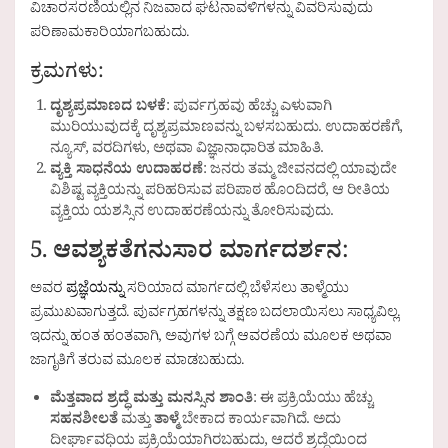
ವಿಚಾರಸರಣಿಯಲ್ಲಿನ ನಿಜವಾದ ಘಟನಾವಳಿಗಳನ್ನು ವಿವರಿಸುವುದು
ಪರಿಣಾಮಕಾರಿಯಾಗಬಹುದು.
ಕ್ರಮಗಳು:
ದೃಶ್ಯಪ್ರಮಾಣದ ಬಳಕೆ
: ಪುರ್ವಗ್ರಹವು ಹೆಚ್ಚು ಎಳುವಾಗಿ
ಮುರಿಯುವುದಕ್ಕೆ ದೃಶ್ಯಪ್ರಮಾಣವನ್ನು ಬಳಸಬಹುದು. ಉದಾಹರಣೆಗೆ,
ನ್ಯೂಸ್, ವರದಿಗಳು, ಅಥವಾ ವಿಜ್ಞಾನಾಧಾರಿತ ಮಾಹಿತಿ.
ವ್ಯಕ್ತಿ ಸಾಧನೆಯ ಉದಾಹರಣೆ
: ಜನರು ತಮ್ಮ ಜೀವನದಲ್ಲಿ ಯಾವುದೇ
ವಿಶಿಷ್ಟ ವ್ಯಕ್ತಿಯನ್ನು ಪರಿಹರಿಸುವ ಪರಿಪಾಠ ಹೊಂದಿದರೆ, ಆ ರೀತಿಯ
ವ್ಯಕ್ತಿಯ ಯಶಸ್ಸಿನ ಉದಾಹರಣೆಯನ್ನು ತೋರಿಸುವುದು.
5.
ಆವಶ್ಯಕತೆಗನುಸಾರ ಮಾರ್ಗದರ್ಶನ
:
ಅವರ
ಪ್ರಜ್ಞೆಯನ್ನು
ಸರಿಯಾದ ಮಾರ್ಗದಲ್ಲಿ ಬೆಳೆಸಲು ತಾಳ್ಮೆಯು
ಪ್ರಮುಖವಾಗುತ್ತದೆ. ಪುರ್ವಗ್ರಹಗಳನ್ನು ತಕ್ಷಣ ಬದಲಾಯಿಸಲು ಸಾಧ್ಯವಿಲ್ಲ.
ಇದನ್ನು ಹಂತ ಹಂತವಾಗಿ, ಅವುಗಳ ಬಗ್ಗೆ ಆವರಣೆಯ ಮೂಲಕ ಅಥವಾ
ಜಾಗೃತಿಗೆ ತರುವ ಮೂಲಕ ಮಾಡಬಹುದು.
ಮೆತ್ತವಾದ ಶ್ರದ್ಧೆ ಮತ್ತು ಮನಸ್ಸಿನ ಶಾಂತಿ
: ಈ ಪ್ರಕ್ರಿಯೆಯು ಹೆಚ್ಚು
ಸಹನಶೀಲತೆ
ಮತ್ತು
ತಾಳ್ಮೆ
ಬೇಕಾದ ಕಾರ್ಯವಾಗಿದೆ. ಅದು
ದೀರ್ಘಾವಧಿಯ ಪ್ರಕ್ರಿಯೆಯಾಗಿರಬಹುದು, ಆದರೆ ಶ್ರದ್ಧೆಯಿಂದ