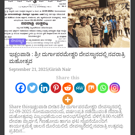
ದೇವಸ್ಥಾನ
ಇಚ್ಲಂಪಾಡಿ : ಶ್ರೀ ದುರ್ಗಾಪರಮೇಶ್ವರಿ ದೇವಸ್ಥಾನದಲ್ಲಿ ನವರಾತ್ರಿ
ಮಹೋತ್ಸವ
September 21, 2025
Girish Nair
Share this
Share thisಇಚ್ಲಂಪಾಡಿ ಬೀಡಿನ ಶ್ರೀ ದುರ್ಗಾಪರಮೇಶ್ವರಿ ದೇವಸ್ಥಾನದಲ್ಲಿ
22-09-2025 ಸೋಮವಾರದಂದು, ವರ್ಷಂಪ್ರತಿ ನಡೆಯುವಂತೆ ನವರಾತ್ರಿ
ಮಹೋತ್ಸವವು ವಿಜೃಂಭಣೆಯಿಂದ ಆರಂಭಗೊಳ್ಳಲಿದೆ. ಬೆಳಿಗ್ಗೆ 8.00 ಗಂಟೆಗೆ
ದೇವತಾ ಪ್ರಾರ್ಥನೆ, ಗಣಹೋಮ ಹಾಗೂ ಘಟ ಸ್ಥಾಪನೆಯೊಂದಿಗೆ
ಕಾರ್ಯಕ್ರಮಕ್ಕೆ ಚಾಲನೆ ದೊರೆಯಲಿದೆ. ದೇವಸ್ಥಾನದಲ್ಲಿ ನವರಾತ್ರಿ ಉತ್ಸವವು
ಪ್ರತಿದಿನ…