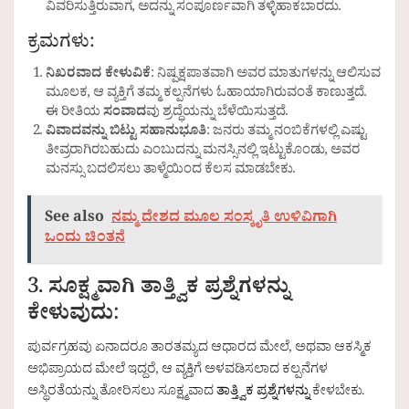
ವಿವರಿಸುತ್ತಿರುವಾಗ, ಅದನ್ನು ಸಂಪೂರ್ಣವಾಗಿ ತಳ್ಳಿಹಾಕಬಾರದು.
ಕ್ರಮಗಳು:
ನಿಖರವಾದ ಕೇಳುವಿಕೆ
: ನಿಷ್ಪಕ್ಷಪಾತವಾಗಿ ಅವರ ಮಾತುಗಳನ್ನು ಆಲಿಸುವ
ಮೂಲಕ, ಆ ವ್ಯಕ್ತಿಗೆ ತಮ್ಮ ಕಲ್ಪನೆಗಳು ಓಹಾಯಾಗಿರುವಂತೆ ಕಾಣುತ್ತದೆ.
ಈ ರೀತಿಯ
ಸಂವಾದ
ವು ಶ್ರದ್ಧೆಯನ್ನು ಬೆಳೆಯಿಸುತ್ತದೆ.
ವಿವಾದವನ್ನು ಬಿಟ್ಟು ಸಹಾನುಭೂತಿ
: ಜನರು ತಮ್ಮ ನಂಬಿಕೆಗಳಲ್ಲಿ ಎಷ್ಟು
ತೀವ್ರರಾಗಿರಬಹುದು ಎಂಬುದನ್ನು ಮನಸ್ಸಿನಲ್ಲಿ ಇಟ್ಟುಕೊಂಡು, ಅವರ
ಮನಸ್ಸು ಬದಲಿಸಲು ತಾಳ್ಮೆಯಿಂದ ಕೆಲಸ ಮಾಡಬೇಕು.
See also
ನಮ್ಮ ದೇಶದ ಮೂಲ ಸಂಸ್ಕೃತಿ ಉಳಿವಿಗಾಗಿ
ಒಂದು ಚಿಂತನೆ
3.
ಸೂಕ್ಷ್ಮವಾಗಿ ತಾತ್ತ್ವಿಕ ಪ್ರಶ್ನೆಗಳನ್ನು
ಕೇಳುವುದು
:
ಪುರ್ವಗ್ರಹವು ಏನಾದರೂ ತಾರತಮ್ಯದ ಆಧಾರದ ಮೇಲೆ, ಅಥವಾ ಆಕಸ್ಮಿಕ
ಅಭಿಪ್ರಾಯದ ಮೇಲೆ ಇದ್ದರೆ, ಆ ವ್ಯಕ್ತಿಗೆ ಅಳವಡಿಸಲಾದ ಕಲ್ಪನೆಗಳ
ಅಸ್ಥಿರತೆಯನ್ನು ತೋರಿಸಲು ಸೂಕ್ಷ್ಮವಾದ
ತಾತ್ತ್ವಿಕ ಪ್ರಶ್ನೆಗಳನ್ನು
ಕೇಳಬೇಕು.