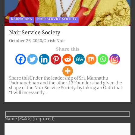
KARNATAKA
NAIR SERVICE SOCIETY
Nair Service Society
October 26, 2020
Girish Nair
Share this
Share thisUnder the leadership of Sri. Mannathu
Padmanabhan and the other 13 Founders had given the
shape of the Nair Service Society. by taking an Oath that
“I will incessantly…
Name (ಹೆಸರು) (required)