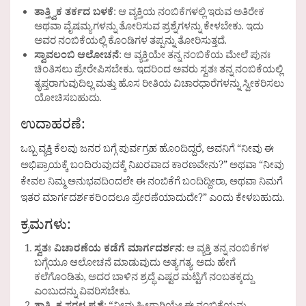
ತಾತ್ತ್ವಿಕ ತರ್ಕದ ಬಳಕೆ
: ಆ ವ್ಯಕ್ತಿಯ ನಂಬಿಕೆಗಳಲ್ಲಿ ಇರುವ ಅತಿರೇಕ
ಅಥವಾ ವೈಷಮ್ಯಗಳನ್ನು ತೋರಿಸುವ ಪ್ರಶ್ನೆಗಳನ್ನು ಕೇಳಬೇಕು. ಇದು
ಅವರ ನಂಬಿಕೆಯಲ್ಲಿ ಕೊಂಡಿಗಳ ತಪ್ಪನ್ನು ತೋರಿಸುತ್ತದೆ.
ಸ್ವಾವಲಂಬಿ ಆಲೋಚನೆ
: ಆ ವ್ಯಕ್ತಿಯೇ ತನ್ನ ನಂಬಿಕೆಯ ಮೇಲೆ ಪುನಃ
ಚಿಂತಿಸಲು ಪ್ರೇರೇಪಿಸಬೇಕು. ಇದರಿಂದ ಅವರು ಸ್ವತಃ ತನ್ನ ನಂಬಿಕೆಯಲ್ಲಿ
ತೃಪ್ತರಾಗುವುದಿಲ್ಲ ಮತ್ತು ಹೊಸ ರೀತಿಯ ವಿಚಾರಧಾರೆಗಳನ್ನು ಸ್ವೀಕರಿಸಲು
ಯೋಚಿಸಬಹುದು.
ಉದಾಹರಣೆ:
ಒಬ್ಬ ವ್ಯಕ್ತಿ ಕೆಲವು ಜನರ ಬಗ್ಗೆ ಪುರ್ವಗ್ರಹ ಹೊಂದಿದ್ದರೆ, ಅವನಿಗೆ “ನೀವು ಈ
ಅಭಿಪ್ರಾಯಕ್ಕೆ ಬಂದಿರುವುದಕ್ಕೆ ನಿಖರವಾದ ಕಾರಣವೇನು?” ಅಥವಾ “ನೀವು
ಕೇವಲ ನಿಮ್ಮ ಅನುಭವದಿಂದಲೇ ಈ ನಂಬಿಕೆಗೆ ಬಂದಿದ್ದೀರಾ, ಅಥವಾ ನಿಮಗೆ
ಇತರ ಮಾರ್ಗದರ್ಶಕರಿಂದಲೂ ಪ್ರೇರಣೆಯಾದುದೇ?” ಎಂದು ಕೇಳಬಹುದು.
ಕ್ರಮಗಳು:
ಸ್ವತಃ ವಿಚಾರಣೆಯ ಕಡೆಗೆ ಮಾರ್ಗದರ್ಶನ
: ಆ ವ್ಯಕ್ತಿ ತನ್ನ ನಂಬಿಕೆಗಳ
ಬಗ್ಗೆಯೂ ಆಲೋಚನೆ ಮಾಡುವುದು ಅತ್ಯಗತ್ಯ. ಅದು ಹೇಗೆ
ಕಲೆಗೊಂಡಿತು, ಅದರ ಬಾಳಿನ ಶ್ರದ್ಧೆ ಎಷ್ಟರ ಮಟ್ಟಿಗೆ ನಂಬತಕ್ಕದ್ದು
ಎಂಬುದನ್ನು ವಿವರಿಸಬೇಕು.