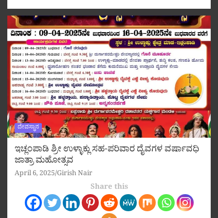
ದೇವಸ್ಥಾನ
ಇಚ್ಲಂಪಾಡಿ ಶ್ರೀ ಉಳ್ಳಾಕ್ಲು ಸಹ-ಪರಿವಾರ ದೈವಗಳ ವರ್ಷಾವಧಿ
ಜಾತ್ರಾ ಮಹೋತ್ಸವ
April 6, 2025
Girish Nair
Share this