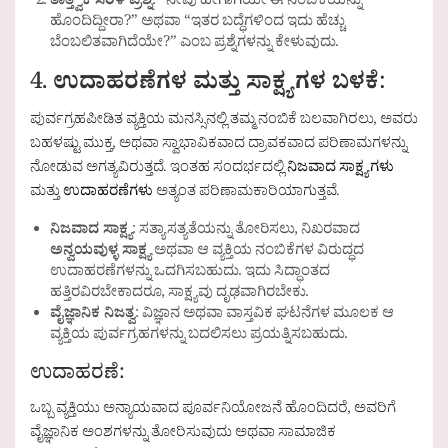
ತಾತ್ತ್ವಿಕ ಸರಳ ಪ್ರಶ್ನೆ
: “ನೀವು ಹೀಗಾಗಿಯೇ ಈ ನಂಬಿಕೆಯನ್ನು
ಹೊಂದಿದ್ದೀರಾ?” ಅಥವಾ “ಇತರ ಬದ್ಧೆಗಳಿಂದ ಇದು ಹೆಚ್ಚು
ಬೆಂಬಲಿತವಾಗಿದೆಯೇ?” ಎಂಬ ಪ್ರಶ್ನೆಗಳನ್ನು ಕೇಳುವುದು.
4.
ಉದಾಹರಣೆಗಳ ಮತ್ತು ಸಾಕ್ಷ್ಯಗಳ ಬಳಕೆ
:
ಪುರ್ವಗ್ರಹಪೀಡಿತ ವ್ಯಕ್ತಿಯ ಮನಸ್ಸಿನಲ್ಲಿ ತಮ್ಮ ನಂಬಿಕೆ ಬಲವಾಗಿರಲು, ಅವರು
ಬಹಳಷ್ಟು ಮುಕ್ತ, ಅಥವಾ ಸ್ವಾಭಾವಿಕವಾದ ದ್ರಾವಕವಾದ ಪರಿಣಾಮಗಳನ್ನು
ನೋಡುವ ಅಗತ್ಯವಿರುತ್ತದೆ. ಇಂತಹ ಸಂದರ್ಭದಲ್ಲಿ
ನಿಜವಾದ ಸಾಕ್ಷ್ಯಗಳು
ಮತ್ತು
ಉದಾಹರಣೆಗಳು
ಅತ್ಯಂತ ಪರಿಣಾಮಕಾರಿಯಾಗುತ್ತವೆ.
ನಿಜವಾದ ಸಾಕ್ಷ್ಯ
: ಸತ್ಯಾಸತ್ಯತೆಯನ್ನು ತೋರಿಸಲು, ನಿಖರವಾದ
ಅನ್ವಯವುಳ್ಳ ಸಾಕ್ಷ್ಯ
ಅಥವಾ ಆ ವ್ಯಕ್ತಿಯ ನಂಬಿಕೆಗಳ ವಿರುದ್ಧದ
ಉದಾಹರಣೆಗಳನ್ನು ಒದಗಿಸಬಹುದು. ಇದು ಸಿದ್ಧಾಂತದ
ಹತ್ತಿರವಿರಬೇಕಾದರೂ, ಸಾಕ್ಷ್ಯವು ದೃಢವಾಗಿರಬೇಕು.
ವೈಜ್ಞಾನಿಕ ನಿಜತ್ವ
: ವಿಜ್ಞಾನ ಅಥವಾ ವಾಸ್ತವಿಕ ಘಟನೆಗಳ ಮೂಲಕ ಆ
ವ್ಯಕ್ತಿಯ ಪುರ್ವಗ್ರಹಗಳನ್ನು ಬದಲಿಸಲು ಪ್ರಯತ್ನಿಸಬಹುದು.
ಉದಾಹರಣೆ:
ಒಬ್ಬ ವ್ಯಕ್ತಿಯು ಅನ್ಯಾಯವಾದ ಪೂರ್ವನಿಯೋಜನೆ ಹೊಂದಿದರೆ, ಅವರಿಗೆ
ವೈಜ್ಞಾನಿಕ ಅಂಶಗಳನ್ನು ತೋರಿಸುವುದು ಅಥವಾ ಸಾಮಾಜಿಕ