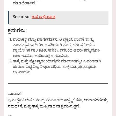
ಮಾಡಬೇಕಾಗಿದೆ.
See also
ಜಪ ಅಭಿಯಾನ
ಕ್ರಮಗಳು:
ನಾಯಕತ್ವ ಮತ್ತು ಮಾರ್ಗದರ್ಶನ
: ಆ ವ್ಯಕ್ತಿಯ ನಂಬಿಕೆಗಳನ್ನು
ತಾರತಮ್ಯದ ಹಾದಿಯಿಂದ ಸರಿಯಾಗಿ ಮಾರ್ಗದರ್ಶನ ನೀಡಲು,
ಪ್ರಾಯೋಗಿಕ ದಾರಿ ತೋರಿಸಬೇಕು. ಇದರಿಂದ ಅವರು ತಮ್ಮ ಪುನಃ-
ಆಲೋಚನೆಯ ಹಾದಿಯಲ್ಲಿ ಸಾಗಬಹುದು.
ತಾಳ್ಮೆ ಮತ್ತು ಪ್ರೋತ್ಸಾಹ
: ಯಾವುದೇ ಮಾರ್ಪಾಡನ್ನು ಬಲವಂತವಾಗಿ
ಹೇರಲು ಸಾಧ್ಯವಿಲ್ಲ. ದೀರ್ಘಾವಧಿಯ ತಾಳ್ಮೆ ಮತ್ತು ಪ್ರೋತ್ಸಾಹವು
ಅನಿವಾರ್ಯ.
ಸಾರಾಂಶ
:
ಪುರ್ವಗ್ರಹಪೀಡಿತ ಜನರನ್ನು ಸರಿಮಾಡಲು
ತಾತ್ತ್ವಿಕ ತರ್ಕ
,
ಉದಾಹರಣೆಗಳು
,
ಸಮರ್ಥನೆ
, ಮತ್ತು
ತಾಳ್ಮೆ
ಮುಖ್ಯವಾದ ಪಾತ್ರ ವಹಿಸುತ್ತವೆ.