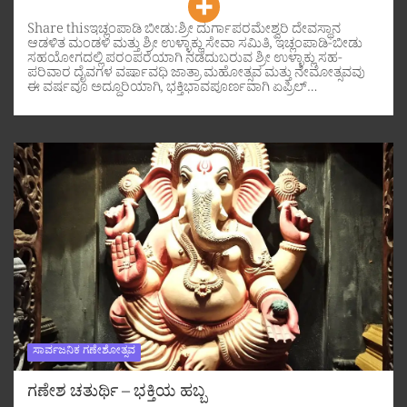
Share thisಇಚ್ಲಂಪಾಡಿ ಬೀಡು:ಶ್ರೀ ದುರ್ಗಾಪರಮೇಶ್ವರಿ ದೇವಸ್ಥಾನ
ಆಡಳಿತ ಮಂಡಳಿ ಮತ್ತು ಶ್ರೀ ಉಳ್ಳಾಕ್ಲು ಸೇವಾ ಸಮಿತಿ, ಇಚ್ಲಂಪಾಡಿ-ಬೀಡು
ಸಹಯೋಗದಲ್ಲಿ ಪರಂಪರೆಯಾಗಿ ನಡೆದುಬರುವ ಶ್ರೀ ಉಳ್ಳಾಕ್ಲು ಸಹ-
ಪರಿವಾರ ದೈವಗಳ ವರ್ಷಾವಧಿ ಜಾತ್ರಾ ಮಹೋತ್ಸವ ಮತ್ತು ನೇಮೋತ್ಸವವು
ಈ ವರ್ಷವೂ ಅದ್ದೂರಿಯಾಗಿ, ಭಕ್ತಿಭಾವಪೂರ್ಣವಾಗಿ ಏಪ್ರಿಲ್…
ಸಾರ್ವಜನಿಕ ಗಣೇಶೋತ್ಸವ
ಗಣೇಶ ಚತುರ್ಥಿ – ಭಕ್ತಿಯ ಹಬ್ಬ