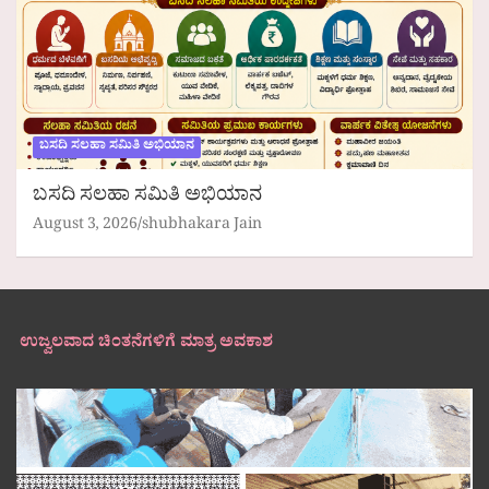
ಬಸದಿ ಸಲಹಾ ಸಮಿತಿ ಅಭಿಯಾನ
ಬಸದಿ ಸಲಹಾ ಸಮಿತಿ ಅಭಿಯಾನ
August 3, 2026
shubhakara Jain
ಉಜ್ವಲವಾದ ಚಿಂತನೆಗಳಿಗೆ ಮಾತ್ರ ಅವಕಾಶ