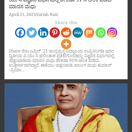
ಯು ಸಿ ವಿಜ್ಞಾನ ವಿಭಾಗದಲ್ಲಿ ಶೇಕಡಾ 91% ಅಂಕ ಪಡೆದ
ಮಾನಸ ಮಧು
April 21, 2023
Girish Nair
Share this
Share this ಏಪ್ರಿಲ್ :21 ಇಂದ್ರಪ್ರಸ್ಥ ವಿದ್ಯಾಲಯ ಉಪ್ಪಿನಂಗಡಿ ಇದರ
ದ್ವಿತೀಯ ಪಿ ಯು ಸಿ ಫಲಿಂತಾಶ ಪ್ರಕಟಗೊಂಡಿದ್ದು ವಿಜ್ಞಾನ ವಿಭಾಗದಲ್ಲಿ
ಇಚ್ಲಂಪಾಡಿಯ ಮಾನಸ ಮಧು ಶೇಕಡಾ 91% ಅಂಕ ಪಡೆದು
ಉತ್ತೀರ್ಣರಾಗಿದ್ದಾರೆ. ಈಕೆಯು ಇಚ್ಲಂಪಾಡಿ ,ಅಲಂಗ ಮಧು ಕುಮಾರ್
-ಪ್ರಿಯಾ…