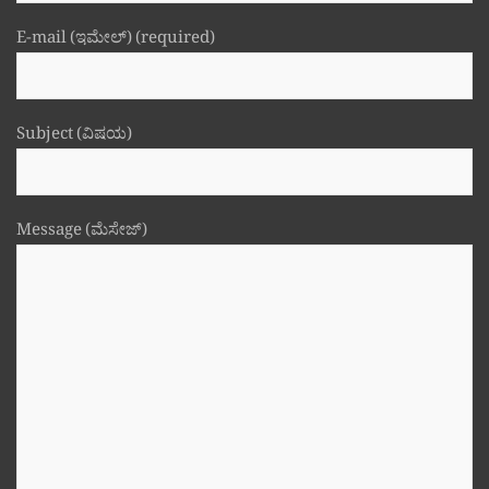
E-mail (ಇಮೇಲ್) (required)
Subject (ವಿಷಯ)
Message (ಮೆಸೇಜ್)