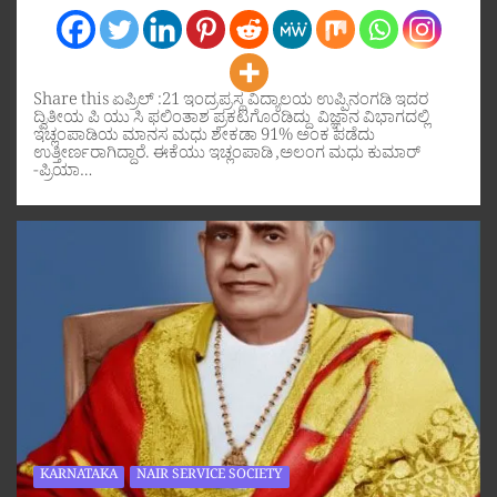
Share this ಏಪ್ರಿಲ್ :21 ಇಂದ್ರಪ್ರಸ್ಥ ವಿದ್ಯಾಲಯ ಉಪ್ಪಿನಂಗಡಿ ಇದರ
ದ್ವಿತೀಯ ಪಿ ಯು ಸಿ ಫಲಿಂತಾಶ ಪ್ರಕಟಗೊಂಡಿದ್ದು ವಿಜ್ಞಾನ ವಿಭಾಗದಲ್ಲಿ
ಇಚ್ಲಂಪಾಡಿಯ ಮಾನಸ ಮಧು ಶೇಕಡಾ 91% ಅಂಕ ಪಡೆದು
ಉತ್ತೀರ್ಣರಾಗಿದ್ದಾರೆ. ಈಕೆಯು ಇಚ್ಲಂಪಾಡಿ ,ಅಲಂಗ ಮಧು ಕುಮಾರ್
-ಪ್ರಿಯಾ…
KARNATAKA
NAIR SERVICE SOCIETY