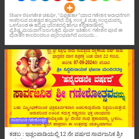
Share thisಗಣೇಶ ಚತುರ್ಥಿ, “ವಿಘ್ನಹರ್ತಾ”ಯಾದ ಗಣೇಶನ ಆರಾಧನೆಗಾಗಿ
ಆಚರಿಸುವ ಮಹತ್ವದ ಹಬ್ಬವಾಗಿದೆ. ಭಕ್ತಿ, ಸಂಸ್ಕೃತಿ ಮತ್ತು ಸಂಭ್ರಮವನ್ನು
ಒಳಗೊಂಡ ಈ ಹಬ್ಬವು ಭಾರತದಲ್ಲಿ ಹಾಗೂ ಕನ್ನಡನಾಡಿನಲ್ಲಿ
ವೈಶಿಷ್ಟ್ಯಮಯವಾಗಿ ಜರುಗುತ್ತದೆ. ಪೂರ್ವ ಇತಿಹಾಸ: ಗಣೇಶನ ಪೂಜೆ ಈ
ಪುರಾತನ ಕಾಲದಿಂದಲೂ ಪ್ರಾರಂಭವಾಗಿದೆ ಎಂಬುದು…
ಸಾರ್ವಜನಿಕ ಗಣೇಶೋತ್ಸವ
ಕಡಬ : ಇಚ್ಲಂಪಾಡಿಯಲ್ಲಿ 12 ನೇ ವರ್ಷದ ಸಾರ್ವಜನಿಕ ಶ್ರೀ