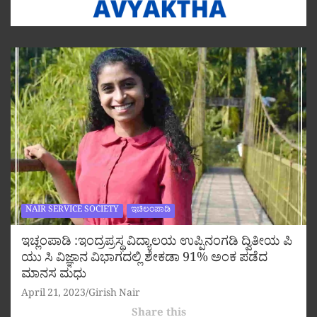
NAIR SERVICE SOCIETY
ಇಚಿಲಂಪಾಡಿ
ಇಚ್ಲಂಪಾಡಿ :ಇಂದ್ರಪ್ರಸ್ಥ ವಿದ್ಯಾಲಯ ಉಪ್ಪಿನಂಗಡಿ ದ್ವಿತೀಯ ಪಿ
ಯು ಸಿ ವಿಜ್ಞಾನ ವಿಭಾಗದಲ್ಲಿ ಶೇಕಡಾ 91% ಅಂಕ ಪಡೆದ
ಮಾನಸ ಮಧು
April 21, 2023
Girish Nair
Share this