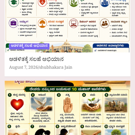
ಆಡಳಿತಕ್ಕೆ ಸಲಹೆ ಅಭಿಯಾನ
ಆಡಳಿತಕ್ಕೆ ಸಲಹೆ ಅಭಿಯಾನ
August 7, 2026
shubhakara Jain