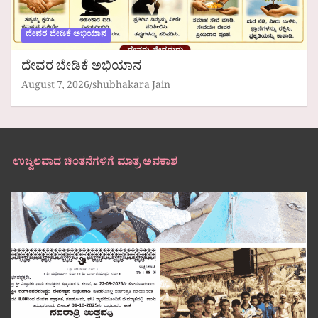
ದೇವರ ಬೇಡಿಕೆ ಅಭಿಯಾನ
ದೇವರ ಬೇಡಿಕೆ ಅಭಿಯಾನ
August 7, 2026
shubhakara Jain
ಉಜ್ವಲವಾದ ಚಿಂತನೆಗಳಿಗೆ ಮಾತ್ರ ಅವಕಾಶ