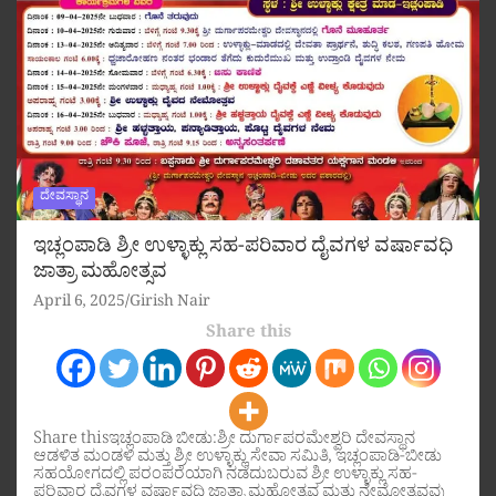
ದೇವಸ್ಥಾನ
ಇಚ್ಲಂಪಾಡಿ ಶ್ರೀ ಉಳ್ಳಾಕ್ಲು ಸಹ-ಪರಿವಾರ ದೈವಗಳ ವರ್ಷಾವಧಿ
ಜಾತ್ರಾ ಮಹೋತ್ಸವ
April 6, 2025
Girish Nair
Share this
Share thisಇಚ್ಲಂಪಾಡಿ ಬೀಡು:ಶ್ರೀ ದುರ್ಗಾಪರಮೇಶ್ವರಿ ದೇವಸ್ಥಾನ
ಆಡಳಿತ ಮಂಡಳಿ ಮತ್ತು ಶ್ರೀ ಉಳ್ಳಾಕ್ಲು ಸೇವಾ ಸಮಿತಿ, ಇಚ್ಲಂಪಾಡಿ-ಬೀಡು
ಸಹಯೋಗದಲ್ಲಿ ಪರಂಪರೆಯಾಗಿ ನಡೆದುಬರುವ ಶ್ರೀ ಉಳ್ಳಾಕ್ಲು ಸಹ-
ಪರಿವಾರ ದೈವಗಳ ವರ್ಷಾವಧಿ ಜಾತ್ರಾ ಮಹೋತ್ಸವ ಮತ್ತು ನೇಮೋತ್ಸವವು