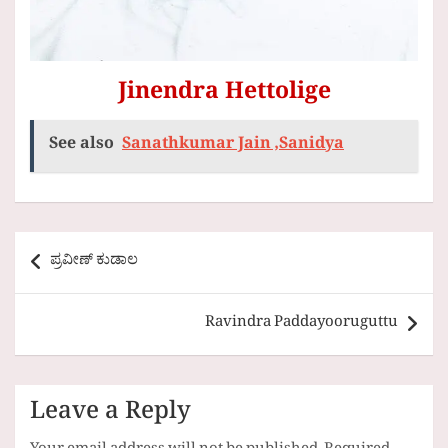
Jinendra Hettolige
See also
Sanathkumar Jain ,Sanidya
Post
ಪ್ರವೀಣ್ ಕುಡಾಲ
navigation
Ravindra Paddayooruguttu
Leave a Reply