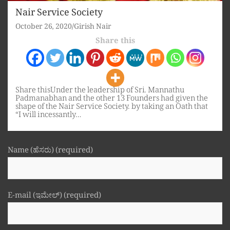
Nair Service Society
October 26, 2020
Girish Nair
Share this
Share thisUnder the leadership of Sri. Mannathu
Padmanabhan and the other 13 Founders had given the
shape of the Nair Service Society. by taking an Oath that
“I will incessantly…
Name (ಹೆಸರು) (required)
E-mail (ಇಮೇಲ್) (required)