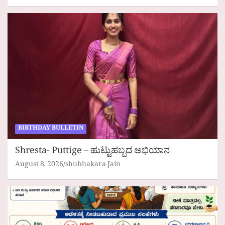
BIRTHDAY BULLETIN
Shresta- Puttige – ಹುಟ್ಟುಹಬ್ಬದ ಅಭಿಯಾನ
August 8, 2026
shubhakara Jain