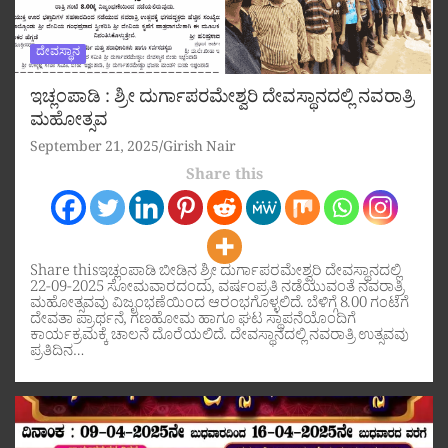
ದೇವಸ್ಥಾನ
ಇಚ್ಲಂಪಾಡಿ : ಶ್ರೀ ದುರ್ಗಾಪರಮೇಶ್ವರಿ ದೇವಸ್ಥಾನದಲ್ಲಿ ನವರಾತ್ರಿ
ಮಹೋತ್ಸವ
September 21, 2025
Girish Nair
Share this
Share thisಇಚ್ಲಂಪಾಡಿ ಬೀಡಿನ ಶ್ರೀ ದುರ್ಗಾಪರಮೇಶ್ವರಿ ದೇವಸ್ಥಾನದಲ್ಲಿ
22-09-2025 ಸೋಮವಾರದಂದು, ವರ್ಷಂಪ್ರತಿ ನಡೆಯುವಂತೆ ನವರಾತ್ರಿ
ಮಹೋತ್ಸವವು ವಿಜೃಂಭಣೆಯಿಂದ ಆರಂಭಗೊಳ್ಳಲಿದೆ. ಬೆಳಿಗ್ಗೆ 8.00 ಗಂಟೆಗೆ
ದೇವತಾ ಪ್ರಾರ್ಥನೆ, ಗಣಹೋಮ ಹಾಗೂ ಘಟ ಸ್ಥಾಪನೆಯೊಂದಿಗೆ
ಕಾರ್ಯಕ್ರಮಕ್ಕೆ ಚಾಲನೆ ದೊರೆಯಲಿದೆ. ದೇವಸ್ಥಾನದಲ್ಲಿ ನವರಾತ್ರಿ ಉತ್ಸವವು
ಪ್ರತಿದಿನ…