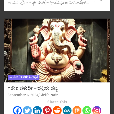
ಈ ವರ್ಷವೂ ಅದ್ದೂರಿಯಾಗಿ, ಭಕ್ತಿಭಾವಪೂರ್ಣವಾಗಿ ಏಪ್ರಿಲ್…
ಸಾರ್ವಜನಿಕ ಗಣೇಶೋತ್ಸವ
ಗಣೇಶ ಚತುರ್ಥಿ – ಭಕ್ತಿಯ ಹಬ್ಬ
September 6, 2024
Girish Nair
Share this