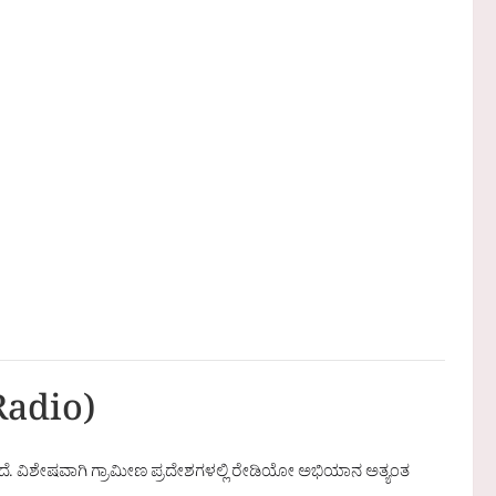
Radio)
ದೆ. ವಿಶೇಷವಾಗಿ ಗ್ರಾಮೀಣ ಪ್ರದೇಶಗಳಲ್ಲಿ ರೇಡಿಯೋ ಅಭಿಯಾನ ಅತ್ಯಂತ