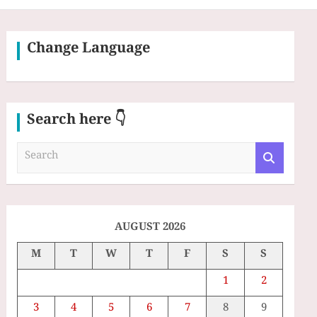
Change Language
Search here 👇
S
e
a
r
c
h
AUGUST 2026
M
T
W
T
F
S
S
1
2
3
4
5
6
7
8
9