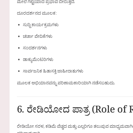
ಮೇಲೆ ಗಟ್ಟಿಯಾದ ಪ್ರಭಾವ ಬೀರುತ್ತದೆ.
ದೂರದರ್ಶನದ ಮೂಲಕ:
ಸುದ್ದಿ ಕಾರ್ಯಕ್ರಮಗಳು
ಚರ್ಚಾ ವೇದಿಕೆಗಳು
ಸಂದರ್ಶನಗಳು
ಡಾಕ್ಯುಮೆಂಟರಿಗಳು
ಸಾರ್ವಜನಿಕ ಹಿತಾಸಕ್ತಿ ಜಾಹೀರಾತುಗಳು
ಮೂಲಕ ಅಭಿಯಾನವನ್ನು ಪರಿಣಾಮಕಾರಿಯಾಗಿ ನಡೆಸಬಹುದು.
6. ರೇಡಿಯೋದ ಪಾತ್ರ (Role of 
ರೇಡಿಯೋ ಸರಳ, ಕಡಿಮೆ ವೆಚ್ಚದ ಮತ್ತು ಎಲ್ಲರಿಗೂ ತಲುಪುವ ಮಾಧ್ಯಮವಾಗಿ