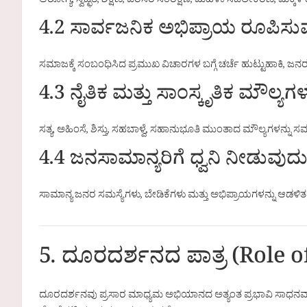
ಆರೋಗ್ಯ, ಸ್ವಚ್ಛತೆ, ಶಿಕ್ಷಣ, ಪರಿಸರ ಸಂರಕ್ಷಣೆ, ಮಹಿಳಾ ಸಬಲೀಕರಣ, ಮಕ್ಕಳ
4.2 ಸಾರ್ವಜನಿಕ ಅಭಿಪ್ರಾಯ ರೂಪಿಸು
ಸಮಾಜಕ್ಕೆ ಸಂಬಂಧಿಸಿದ ಪ್ರಮುಖ ವಿಚಾರಗಳ ಬಗ್ಗೆ ಚರ್ಚೆ ಹುಟ್ಟುಹಾಕಿ,
4.3 ನೈತಿಕ ಮತ್ತು ಸಾಂಸ್ಕೃತಿಕ ಮೌಲ್ಯಗ
ಸತ್ಯ, ಅಹಿಂಸೆ, ಶಿಸ್ತು, ಸಹಬಾಳ್ವೆ, ಸಹಾನುಭೂತಿ ಮುಂತಾದ ಮೌಲ್ಯಗಳನ್ನು 
4.4 ಜನಸಾಮಾನ್ಯರಿಗೆ ಧ್ವನಿ ನೀಡುವುದ
ಸಾಮಾನ್ಯ ಜನರ ಸಮಸ್ಯೆಗಳು, ಬೇಡಿಕೆಗಳು ಮತ್ತು ಅಭಿಪ್ರಾಯಗಳನ್ನು ಆಡಳಿತ
5. ದೂರದರ್ಶನದ ಪಾತ್ರ (Role o
ದೂರದರ್ಶನವು ಪ್ರಸಾರ ಮಾಧ್ಯಮ ಅಭಿಯಾನದ ಅತ್ಯಂತ ಪ್ರಭಾವಿ ಸಾಧನವಾಗ