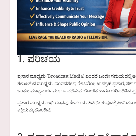
1. ಪರಿಚಯ
ಪ್ರಸಾರ ಮಾಧ್ಯಮ (Broadcast Media) ಎಂದರೆ ಒಂದೇ ಸಮಯದಲ್ಲಿ ಅಪ
ತಲುಪಿಸುವ ಮಾಧ್ಯಮ. ದೂರದರ್ಶನ, ರೇಡಿಯೋ, ಉಪಗ್ರಹ ಪ್ರಸಾರ, ಸರ್ಕಾರಿ
ಇಂತಹ ಮಾಧ್ಯಮಗಳ ಮೂಲಕ ನಡೆಸುವ ಯೋಜಿತ ಹಾಗೂ ಗುರಿಪಡಿಸಿದ ಪ್
ಪ್ರಸಾರ ಮಾಧ್ಯಮ ಅಭಿಯಾನವು ಕೇವಲ ಮಾಹಿತಿ ನೀಡುವುದಕ್ಕೆ ಸೀಮಿತವಾ
ಶಕ್ತಿಯನ್ನು ಹೊಂದಿದೆ.