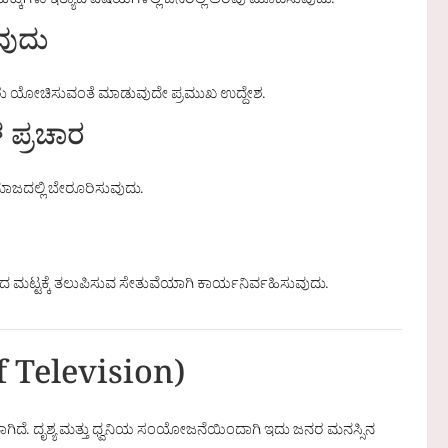
 ಹಕ್ಕುಗಳು ಇತ್ಯಾದಿ ವಿಷಯಗಳಲ್ಲಿ ಜನರಲ್ಲಿ ಅರಿವು ಮೂಡಿಸುವುದು.
ವುದು
 ಜನರು ಯೋಚಿಸುವಂತೆ ಮಾಡುವುದೇ ಪ್ರಮುಖ ಉದ್ದೇಶ.
ಳ ಪ್ರಚಾರ
ಸಮಾಜದಲ್ಲಿ ಬೇರೂರಿಸುವುದು.
ು
ದ ಮಟ್ಟಕ್ಕೆ ತಲುಪಿಸುವ ಸೇತುವೆಯಾಗಿ ಕಾರ್ಯನಿರ್ವಹಿಸುವುದು.
f Television)
ಿದೆ. ದೃಶ್ಯ ಮತ್ತು ಧ್ವನಿಯ ಸಂಯೋಜನೆಯಿಂದಾಗಿ ಇದು ಜನರ ಮನಸ್ಸಿನ