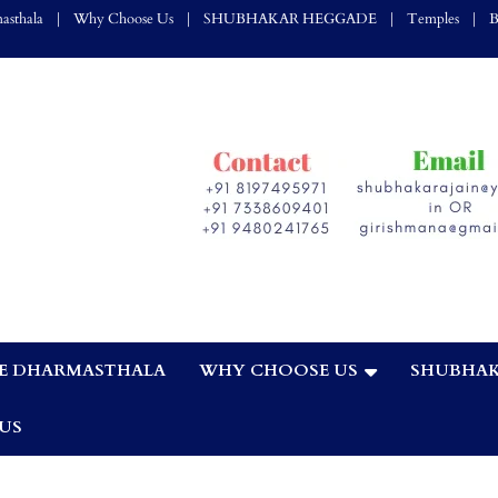
asthala
Why Choose Us
SHUBHAKAR HEGGADE
Temples
B
E DHARMASTHALA
WHY CHOOSE US
SHUBHAK
,
US