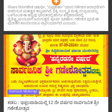
Share thisಗಣೇಶ ಚತುರ್ಥಿ, “ವಿಘ್ನಹರ್ತಾ”ಯಾದ ಗಣೇಶನ ಆರಾಧನೆಗಾಗಿ
ಆಚರಿಸುವ ಮಹತ್ವದ ಹಬ್ಬವಾಗಿದೆ. ಭಕ್ತಿ, ಸಂಸ್ಕೃತಿ ಮತ್ತು ಸಂಭ್ರಮವನ್ನು
ಒಳಗೊಂಡ ಈ ಹಬ್ಬವು ಭಾರತದಲ್ಲಿ ಹಾಗೂ ಕನ್ನಡನಾಡಿನಲ್ಲಿ
ವೈಶಿಷ್ಟ್ಯಮಯವಾಗಿ ಜರುಗುತ್ತದೆ. ಪೂರ್ವ ಇತಿಹಾಸ: ಗಣೇಶನ ಪೂಜೆ ಈ
ಪುರಾತನ ಕಾಲದಿಂದಲೂ ಪ್ರಾರಂಭವಾಗಿದೆ ಎಂಬುದು…
ಸಾರ್ವಜನಿಕ ಗಣೇಶೋತ್ಸವ
ಕಡಬ : ಇಚ್ಲಂಪಾಡಿಯಲ್ಲಿ 12 ನೇ ವರ್ಷದ ಸಾರ್ವಜನಿಕ ಶ್ರೀ
ಗಣೇಶೋತ್ಸವ