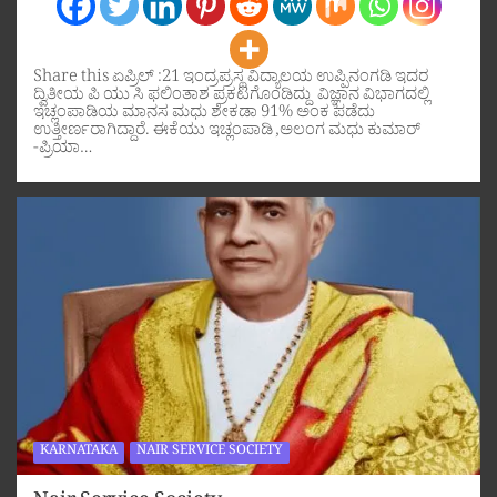
Share this ಏಪ್ರಿಲ್ :21 ಇಂದ್ರಪ್ರಸ್ಥ ವಿದ್ಯಾಲಯ ಉಪ್ಪಿನಂಗಡಿ ಇದರ
ದ್ವಿತೀಯ ಪಿ ಯು ಸಿ ಫಲಿಂತಾಶ ಪ್ರಕಟಗೊಂಡಿದ್ದು ವಿಜ್ಞಾನ ವಿಭಾಗದಲ್ಲಿ
ಇಚ್ಲಂಪಾಡಿಯ ಮಾನಸ ಮಧು ಶೇಕಡಾ 91% ಅಂಕ ಪಡೆದು
ಉತ್ತೀರ್ಣರಾಗಿದ್ದಾರೆ. ಈಕೆಯು ಇಚ್ಲಂಪಾಡಿ ,ಅಲಂಗ ಮಧು ಕುಮಾರ್
-ಪ್ರಿಯಾ…
KARNATAKA
NAIR SERVICE SOCIETY