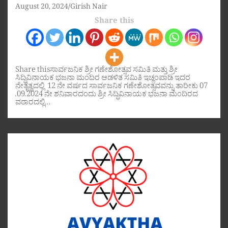
August 20, 2024
Girish Nair
Share this
Share thisಸಾರ್ವಜನಿಕ ಶ್ರೀ ಗಣೇಶೋತ್ಸವ ಸಮಿತಿ ಮತ್ತು ಶ್ರೀ
ಸಿದ್ಧಿವಿನಾಯಕ ಭಜನಾ ಮಂದಿರ ಆಡಳಿತ ಸಮಿತಿ ಇಚ್ಲಂಪಾಡಿ ಇದರ
ನೇತೃತ್ವದಲ್ಲಿ 12 ನೇ ವರ್ಷದ ಸಾರ್ವಜನಿಕ ಗಣೇಶೋತ್ಸವವನ್ನು ತಾರೀಕು 07
.09.2024 ನೇ ಶನಿವಾರದಂದು ಶ್ರೀ ಸಿದ್ಧಿವಿನಾಯಕ ಭಜನಾ ಮಂದಿರದ
ವಠಾರದಲ್ಲಿ…