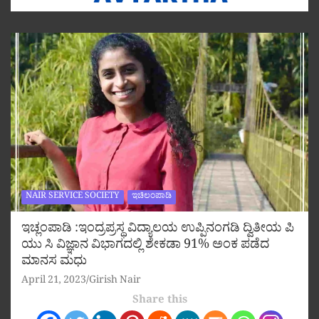
NAIR SERVICE SOCIETY
ಇಚಿಲಂಪಾಡಿ
ಇಚ್ಲಂಪಾಡಿ :ಇಂದ್ರಪ್ರಸ್ಥ ವಿದ್ಯಾಲಯ ಉಪ್ಪಿನಂಗಡಿ ದ್ವಿತೀಯ ಪಿ
ಯು ಸಿ ವಿಜ್ಞಾನ ವಿಭಾಗದಲ್ಲಿ ಶೇಕಡಾ 91% ಅಂಕ ಪಡೆದ
ಮಾನಸ ಮಧು
April 21, 2023
Girish Nair
Share this