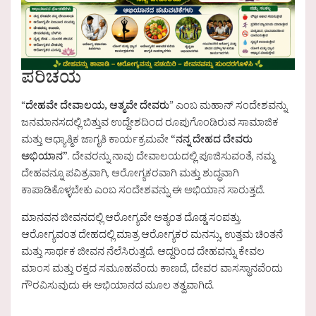
ಪರಿಚಯ
“
ದೇಹವೇ ದೇವಾಲಯ, ಆತ್ಮವೇ ದೇವರು
” ಎಂಬ ಮಹಾನ್ ಸಂದೇಶವನ್ನು
ಜನಮಾನಸದಲ್ಲಿ ಬಿತ್ತುವ ಉದ್ದೇಶದಿಂದ ರೂಪುಗೊಂಡಿರುವ ಸಾಮಾಜಿಕ
ಮತ್ತು ಆಧ್ಯಾತ್ಮಿಕ ಜಾಗೃತಿ ಕಾರ್ಯಕ್ರಮವೇ
“ನನ್ನ ದೇಹದ ದೇವರು
ಅಭಿಯಾನ”
. ದೇವರನ್ನು ನಾವು ದೇವಾಲಯದಲ್ಲಿ ಪೂಜಿಸುವಂತೆ, ನಮ್ಮ
ದೇಹವನ್ನೂ ಪವಿತ್ರವಾಗಿ, ಆರೋಗ್ಯಕರವಾಗಿ ಮತ್ತು ಶುದ್ಧವಾಗಿ
ಕಾಪಾಡಿಕೊಳ್ಳಬೇಕು ಎಂಬ ಸಂದೇಶವನ್ನು ಈ ಅಭಿಯಾನ ಸಾರುತ್ತದೆ.
ಮಾನವನ ಜೀವನದಲ್ಲಿ ಆರೋಗ್ಯವೇ ಅತ್ಯಂತ ದೊಡ್ಡ ಸಂಪತ್ತು.
ಆರೋಗ್ಯವಂತ ದೇಹದಲ್ಲಿ ಮಾತ್ರ ಆರೋಗ್ಯಕರ ಮನಸ್ಸು, ಉತ್ತಮ ಚಿಂತನೆ
ಮತ್ತು ಸಾರ್ಥಕ ಜೀವನ ನೆಲೆಸಿರುತ್ತದೆ. ಆದ್ದರಿಂದ ದೇಹವನ್ನು ಕೇವಲ
ಮಾಂಸ ಮತ್ತು ರಕ್ತದ ಸಮೂಹವೆಂದು ಕಾಣದೆ, ದೇವರ ವಾಸಸ್ಥಾನವೆಂದು
ಗೌರವಿಸುವುದು ಈ ಅಭಿಯಾನದ ಮೂಲ ತತ್ವವಾಗಿದೆ.