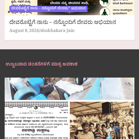
ದೇವರೊಟ್ಟಿಗೆ ನಾನು – ನನ್ನೊಂದಿಗೆ ದೇವರು” ಅಭಿಯಾನ
ದೇವರೊಟ್ಟಿಗೆ ನಾನು – ನನ್ನೊಂದಿಗೆ ದೇವರು ಅಭಿಯಾನ
August 8, 2026
shubhakara Jain
ಉಜ್ವಲವಾದ ಚಿಂತನೆಗಳಿಗೆ ಮಾತ್ರ ಅವಕಾಶ