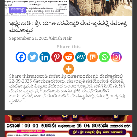
ದೇವಸ್ಥಾನ
ಇಚ್ಲಂಪಾಡಿ : ಶ್ರೀ ದುರ್ಗಾಪರಮೇಶ್ವರಿ ದೇವಸ್ಥಾನದಲ್ಲಿ ನವರಾತ್ರಿ
ಮಹೋತ್ಸವ
September 21, 2025
Girish Nair
Share this
Share thisಇಚ್ಲಂಪಾಡಿ ಬೀಡಿನ ಶ್ರೀ ದುರ್ಗಾಪರಮೇಶ್ವರಿ ದೇವಸ್ಥಾನದಲ್ಲಿ
22-09-2025 ಸೋಮವಾರದಂದು, ವರ್ಷಂಪ್ರತಿ ನಡೆಯುವಂತೆ ನವರಾತ್ರಿ
ಮಹೋತ್ಸವವು ವಿಜೃಂಭಣೆಯಿಂದ ಆರಂಭಗೊಳ್ಳಲಿದೆ. ಬೆಳಿಗ್ಗೆ 8.00 ಗಂಟೆಗೆ
ದೇವತಾ ಪ್ರಾರ್ಥನೆ, ಗಣಹೋಮ ಹಾಗೂ ಘಟ ಸ್ಥಾಪನೆಯೊಂದಿಗೆ
ಕಾರ್ಯಕ್ರಮಕ್ಕೆ ಚಾಲನೆ ದೊರೆಯಲಿದೆ. ದೇವಸ್ಥಾನದಲ್ಲಿ ನವರಾತ್ರಿ ಉತ್ಸವವು
ಪ್ರತಿದಿನ…