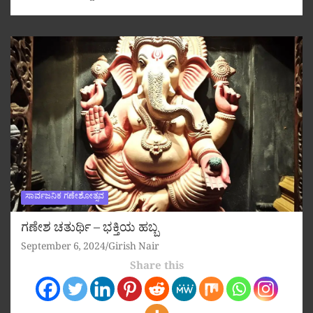
ಸಾರ್ವಜನಿಕ ಗಣೇಶೋತ್ಸವ
ಗಣೇಶ ಚತುರ್ಥಿ – ಭಕ್ತಿಯ ಹಬ್ಬ
September 6, 2024
Girish Nair
Share this