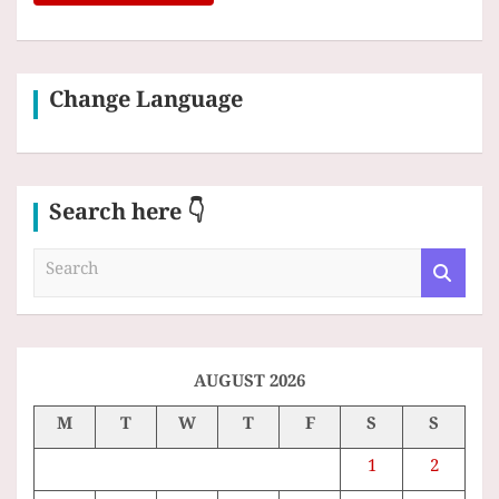
Change Language
Search here 👇
S
e
a
r
c
h
AUGUST 2026
M
T
W
T
F
S
S
1
2