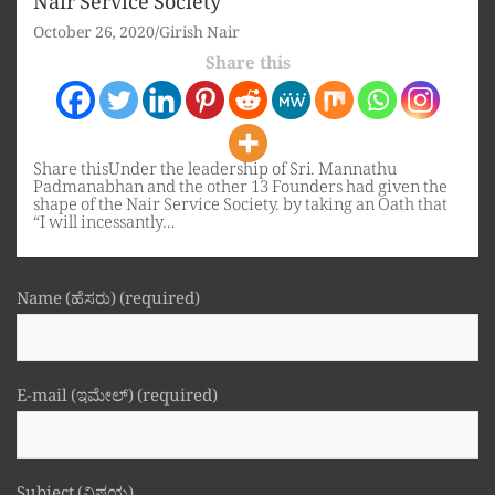
Nair Service Society
October 26, 2020
Girish Nair
Share this
Share thisUnder the leadership of Sri. Mannathu
Padmanabhan and the other 13 Founders had given the
shape of the Nair Service Society. by taking an Oath that
“I will incessantly…
Name (ಹೆಸರು) (required)
E-mail (ಇಮೇಲ್) (required)