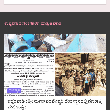
ಉಜ್ವಲವಾದ ಚಿಂತನೆಗಳಿಗೆ ಮಾತ್ರ ಅವಕಾಶ
ದೇವಸ್ಥಾನ
ಇಚ್ಲಂಪಾಡಿ : ಶ್ರೀ ದುರ್ಗಾಪರಮೇಶ್ವರಿ ದೇವಸ್ಥಾನದಲ್ಲಿ ನವರಾತ್ರಿ
ಮಹೋತ್ಸವ