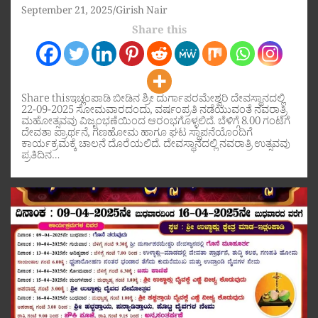
September 21, 2025
Girish Nair
Share this
Share thisಇಚ್ಲಂಪಾಡಿ ಬೀಡಿನ ಶ್ರೀ ದುರ್ಗಾಪರಮೇಶ್ವರಿ ದೇವಸ್ಥಾನದಲ್ಲಿ
22-09-2025 ಸೋಮವಾರದಂದು, ವರ್ಷಂಪ್ರತಿ ನಡೆಯುವಂತೆ ನವರಾತ್ರಿ
ಮಹೋತ್ಸವವು ವಿಜೃಂಭಣೆಯಿಂದ ಆರಂಭಗೊಳ್ಳಲಿದೆ. ಬೆಳಿಗ್ಗೆ 8.00 ಗಂಟೆಗೆ
ದೇವತಾ ಪ್ರಾರ್ಥನೆ, ಗಣಹೋಮ ಹಾಗೂ ಘಟ ಸ್ಥಾಪನೆಯೊಂದಿಗೆ
ಕಾರ್ಯಕ್ರಮಕ್ಕೆ ಚಾಲನೆ ದೊರೆಯಲಿದೆ. ದೇವಸ್ಥಾನದಲ್ಲಿ ನವರಾತ್ರಿ ಉತ್ಸವವು
ಪ್ರತಿದಿನ…