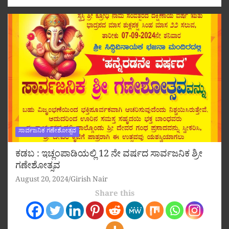
ಸಾರ್ವಜನಿಕ ಗಣೇಶೋತ್ಸವ
ಕಡಬ : ಇಚ್ಲಂಪಾಡಿಯಲ್ಲಿ 12 ನೇ ವರ್ಷದ ಸಾರ್ವಜನಿಕ ಶ್ರೀ
ಗಣೇಶೋತ್ಸವ
August 20, 2024
Girish Nair
Share this