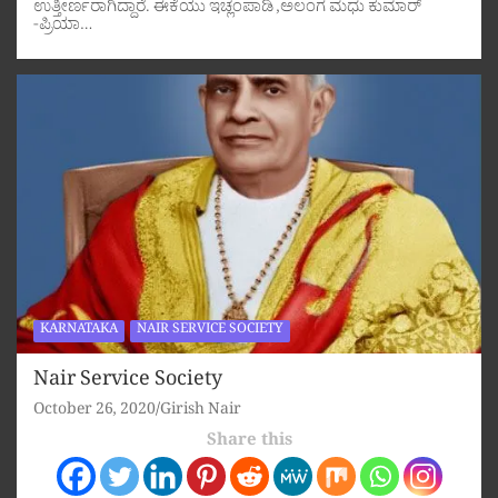
ಉತ್ತೀರ್ಣರಾಗಿದ್ದಾರೆ. ಈಕೆಯು ಇಚ್ಲಂಪಾಡಿ ,ಅಲಂಗ ಮಧು ಕುಮಾರ್
-ಪ್ರಿಯಾ…
KARNATAKA
NAIR SERVICE SOCIETY
Nair Service Society
October 26, 2020
Girish Nair
Share this