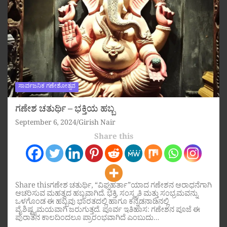
ಸಾರ್ವಜನಿಕ ಗಣೇಶೋತ್ಸವ
ಗಣೇಶ ಚತುರ್ಥಿ – ಭಕ್ತಿಯ ಹಬ್ಬ
September 6, 2024
Girish Nair
Share this
Share thisಗಣೇಶ ಚತುರ್ಥಿ, “ವಿಘ್ನಹರ್ತಾ”ಯಾದ ಗಣೇಶನ ಆರಾಧನೆಗಾಗಿ
ಆಚರಿಸುವ ಮಹತ್ವದ ಹಬ್ಬವಾಗಿದೆ. ಭಕ್ತಿ, ಸಂಸ್ಕೃತಿ ಮತ್ತು ಸಂಭ್ರಮವನ್ನು
ಒಳಗೊಂಡ ಈ ಹಬ್ಬವು ಭಾರತದಲ್ಲಿ ಹಾಗೂ ಕನ್ನಡನಾಡಿನಲ್ಲಿ
ವೈಶಿಷ್ಟ್ಯಮಯವಾಗಿ ಜರುಗುತ್ತದೆ. ಪೂರ್ವ ಇತಿಹಾಸ: ಗಣೇಶನ ಪೂಜೆ ಈ
ಪುರಾತನ ಕಾಲದಿಂದಲೂ ಪ್ರಾರಂಭವಾಗಿದೆ ಎಂಬುದು…