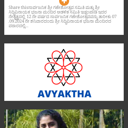
Share thisಸಾರ್ವಜನಿಕ ಶ್ರೀ ಗಣೇಶೋತ್ಸವ ಸಮಿತಿ ಮತ್ತು ಶ್ರೀ
ಸಿದ್ಧಿವಿನಾಯಕ ಭಜನಾ ಮಂದಿರ ಆಡಳಿತ ಸಮಿತಿ ಇಚ್ಲಂಪಾಡಿ ಇದರ
ನೇತೃತ್ವದಲ್ಲಿ 12 ನೇ ವರ್ಷದ ಸಾರ್ವಜನಿಕ ಗಣೇಶೋತ್ಸವವನ್ನು ತಾರೀಕು 07
.09.2024 ನೇ ಶನಿವಾರದಂದು ಶ್ರೀ ಸಿದ್ಧಿವಿನಾಯಕ ಭಜನಾ ಮಂದಿರದ
ವಠಾರದಲ್ಲಿ…