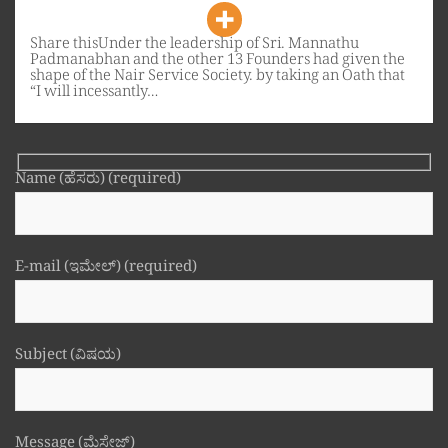
Share thisUnder the leadership of Sri. Mannathu
Padmanabhan and the other 13 Founders had given the
shape of the Nair Service Society. by taking an Oath that
“I will incessantly…
Name (ಹೆಸರು) (required)
E-mail (ಇಮೇಲ್) (required)
Subject (ವಿಷಯ)
Message (ಮೆಸೇಜ್)