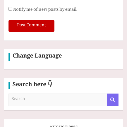
Notify me of new posts by email.
Change Language
Search here 👇
S
e
a
r
c
h