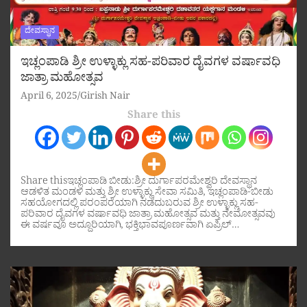
ದೇವಸ್ಥಾನ
ಇಚ್ಲಂಪಾಡಿ ಶ್ರೀ ಉಳ್ಳಾಕ್ಲು ಸಹ-ಪರಿವಾರ ದೈವಗಳ ವರ್ಷಾವಧಿ
ಜಾತ್ರಾ ಮಹೋತ್ಸವ
April 6, 2025
Girish Nair
Share this
Share thisಇಚ್ಲಂಪಾಡಿ ಬೀಡು:ಶ್ರೀ ದುರ್ಗಾಪರಮೇಶ್ವರಿ ದೇವಸ್ಥಾನ
ಆಡಳಿತ ಮಂಡಳಿ ಮತ್ತು ಶ್ರೀ ಉಳ್ಳಾಕ್ಲು ಸೇವಾ ಸಮಿತಿ, ಇಚ್ಲಂಪಾಡಿ-ಬೀಡು
ಸಹಯೋಗದಲ್ಲಿ ಪರಂಪರೆಯಾಗಿ ನಡೆದುಬರುವ ಶ್ರೀ ಉಳ್ಳಾಕ್ಲು ಸಹ-
ಪರಿವಾರ ದೈವಗಳ ವರ್ಷಾವಧಿ ಜಾತ್ರಾ ಮಹೋತ್ಸವ ಮತ್ತು ನೇಮೋತ್ಸವವು
ಈ ವರ್ಷವೂ ಅದ್ದೂರಿಯಾಗಿ, ಭಕ್ತಿಭಾವಪೂರ್ಣವಾಗಿ ಏಪ್ರಿಲ್…