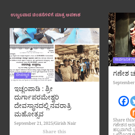
ಉಜ್ವಲವಾದ ಚಿಂತನೆಗಳಿಗೆ ಮಾತ್ರ ಅವಕಾಶ
ಸಾರ್ವಜನಿಕ ಗ
ಗಣೇಶ ಚತ
ದೇವಸ್ಥಾನ
September 
ಇಚ್ಲಂಪಾಡಿ : ಶ್ರೀ
ದುರ್ಗಾಪರಮೇಶ್ವರಿ
ದೇವಸ್ಥಾನದಲ್ಲಿ ನವರಾತ್ರಿ
ಮಹೋತ್ಸವ
Share this
September 21, 2025
Girish Nair
ಗಣೇಶನ ಆರಾ
ಹಬ್ಬವಾಗಿದೆ. ಭ
Share this