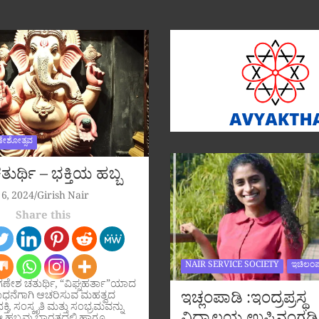
ಣೇಶೋತ್ಸವ
ುರ್ಥಿ – ಭಕ್ತಿಯ ಹಬ್ಬ
6, 2024
Girish Nair
Share this
NAIR SERVICE SOCIETY
ಇಚಿಲಂಪ
ಗಣೇಶ ಚತುರ್ಥಿ, “ವಿಘ್ನಹರ್ತಾ”ಯಾದ
ಇಚ್ಲಂಪಾಡಿ :ಇಂದ್ರಪ್ರಸ್ಥ
ಧನೆಗಾಗಿ ಆಚರಿಸುವ ಮಹತ್ವದ
ಕ್ತಿ, ಸಂಸ್ಕೃತಿ ಮತ್ತು ಸಂಭ್ರಮವನ್ನು