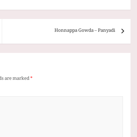
Honnappa Gowda – Panyadi
lds are marked
*