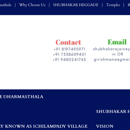
asthala
Why Choose Us
SHUBHAKAR HEGGADE
Temples
B
E DHARMASTHALA
,
SHUBHAKAR 
Y KNOWN AS ICHILAMPADY VILLAGE
VISION