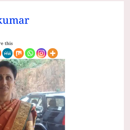
 kumar
e this