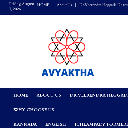
Skip
Friday, August
HOME
About Us
Dr.Veerendra Heggade Dharm
to
7, 2026
content
Avyaktha Bulletin:
HOME
ABOUT US
DR.VEERENDRA HEGGAD
Connecting Temples
WHY CHOOSE US
Professionals, &
KANNADA
ENGLISH
ICHLAMPADY FORMERL