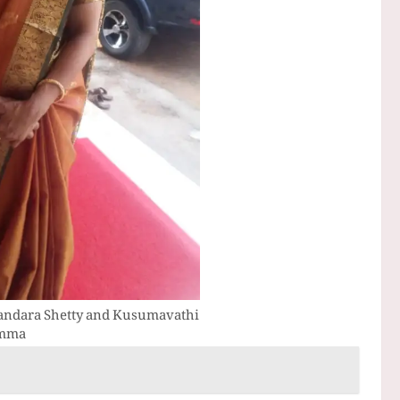
O Mandara Shetty and Kusumavathi
mma