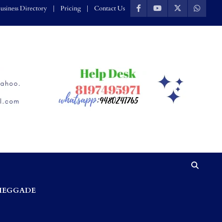
usiness Directory
Pricing
Contact Us
HEGGADE