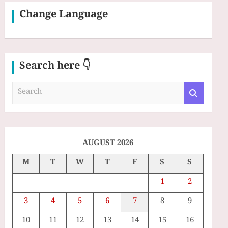
Change Language
Search here 👇
S
e
a
r
c
h
AUGUST 2026
M
T
W
T
F
S
S
1
2
3
4
5
6
7
8
9
10
11
12
13
14
15
16