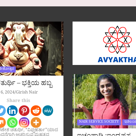
ಣೇಶೋತ್ಸವ
ುರ್ಥಿ – ಭಕ್ತಿಯ ಹಬ್ಬ
6, 2024
Girish Nair
Share this
NAIR SERVICE SOCIETY
ಇಚಿಲಂಪ
ಗಣೇಶ ಚತುರ್ಥಿ, “ವಿಘ್ನಹರ್ತಾ”ಯಾದ
ಧನೆಗಾಗಿ ಆಚರಿಸುವ ಮಹತ್ವದ