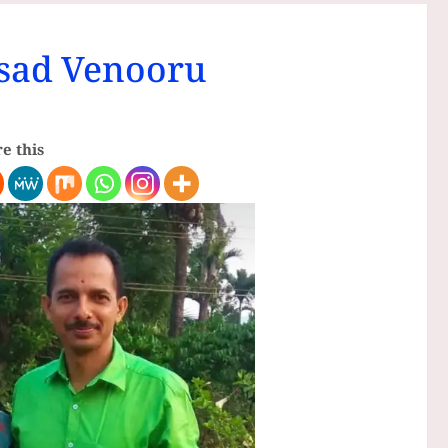
sad Venooru
e this