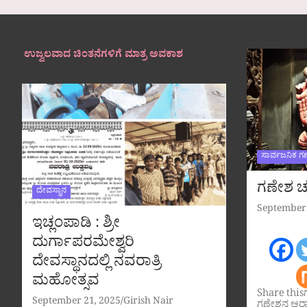
ಉಜ್ವಲವಾದ ಚಿಂತನೆಗಳಿಗೆ ಮಾತ್ರ ಅವಕಾಶ
ಸಾರ್ವಜನಿಕ ಗ
ಗಣೇಶ ಚತ
ದೇವಸ್ಥಾನ
September 
ಇಚ್ಲಂಪಾಡಿ : ಶ್ರೀ
ದುರ್ಗಾಪರಮೇಶ್ವರಿ
ದೇವಸ್ಥಾನದಲ್ಲಿ ನವರಾತ್ರಿ
ಮಹೋತ್ಸವ
Share this
September 21, 2025
Girish Nair
ಗಣೇಶನ ಆರಾ