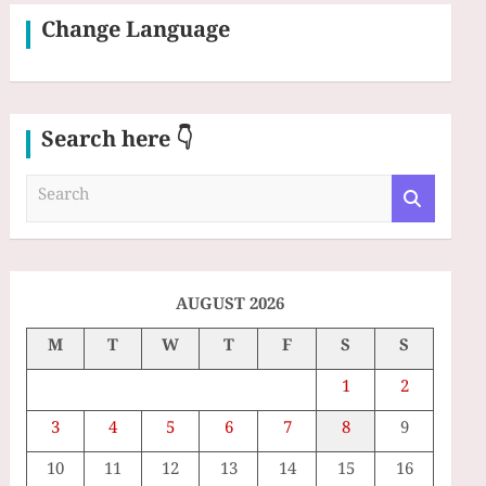
Change Language
Search here 👇
S
e
a
r
c
h
AUGUST 2026
M
T
W
T
F
S
S
1
2
3
4
5
6
7
8
9
10
11
12
13
14
15
16