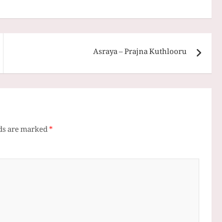
Asraya – Prajna Kuthlooru
lds are marked
*