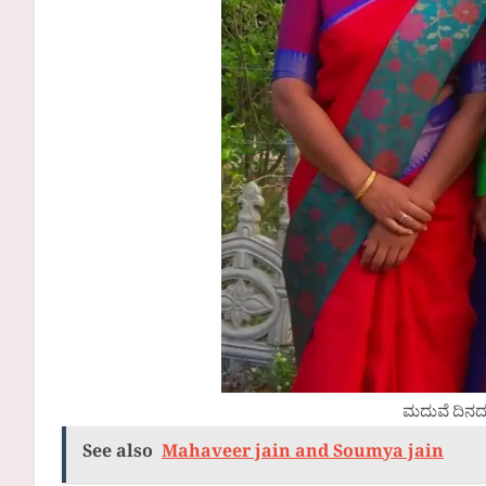
ಮದುವೆ ದಿನ
See also
Mahaveer jain and Soumya jain