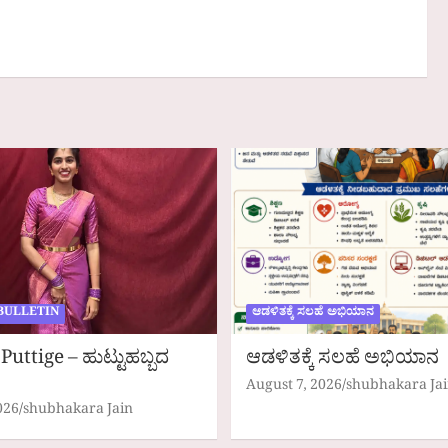
BULLETIN
ಆಡಳಿತಕ್ಕೆ ಸಲಹೆ ಅಭಿಯಾನ
Puttige – ಹುಟ್ಟುಹಬ್ಬದ
ಆಡಳಿತಕ್ಕೆ ಸಲಹೆ ಅಭಿಯಾನ
August 7, 2026
shubhakara Ja
026
shubhakara Jain