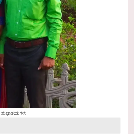
ದ ಶುಭಾಶಯಗಳು