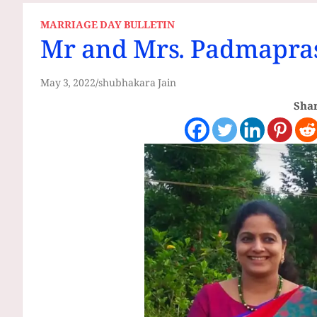
MARRIAGE DAY BULLETIN
Mr and Mrs. Padmapra
May 3, 2022
shubhakara Jain
Shar