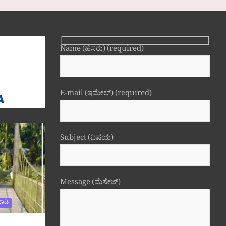
Name (ಹೆಸರು) (required)
E-mail (ಇಮೇಲ್) (required)
Subject (ವಿಷಯ)
Message (ಮೆಸೇಜ್)
ಾಡಿ