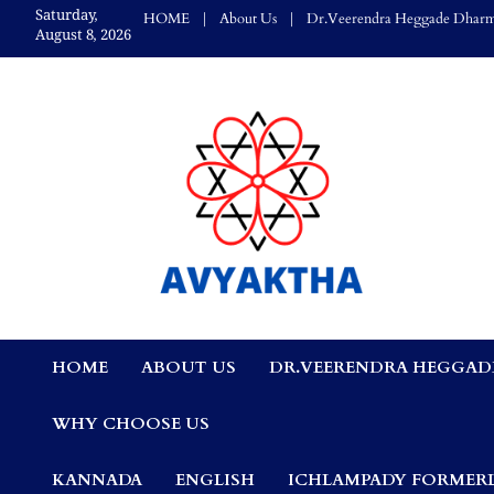
Skip
Saturday,
HOME
About Us
Dr.Veerendra Heggade Dharm
to
August 8, 2026
content
Avyaktha Bulletin:
HOME
ABOUT US
DR.VEERENDRA HEGGAD
Connecting Temples
WHY CHOOSE US
Professionals, &
KANNADA
ENGLISH
ICHLAMPADY FORMERL