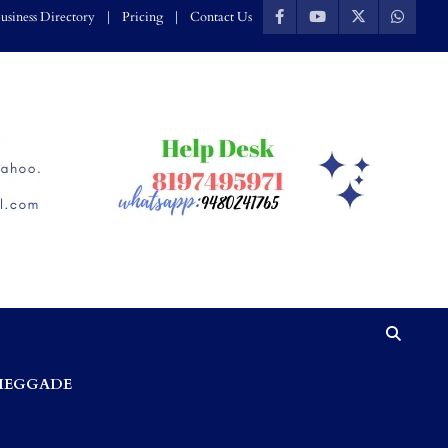
usiness Directory
Pricing
Contact Us
HEGGADE