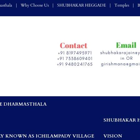
asthala
Why Choose Us
SHUBHAKAR HEGGADE
Temples
B
E DHARMASTHALA
,
SHUBHAKAR 
Y KNOWN AS ICHILAMPADY VILLAGE
VISION