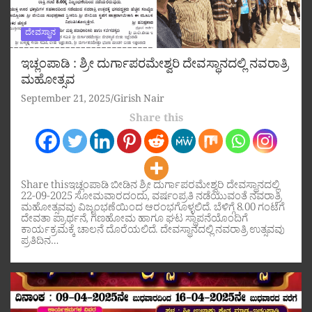
ದೇವಸ್ಥಾನ
ಇಚ್ಲಂಪಾಡಿ : ಶ್ರೀ ದುರ್ಗಾಪರಮೇಶ್ವರಿ ದೇವಸ್ಥಾನದಲ್ಲಿ ನವರಾತ್ರಿ
ಮಹೋತ್ಸವ
September 21, 2025
Girish Nair
Share this
Share thisಇಚ್ಲಂಪಾಡಿ ಬೀಡಿನ ಶ್ರೀ ದುರ್ಗಾಪರಮೇಶ್ವರಿ ದೇವಸ್ಥಾನದಲ್ಲಿ
22-09-2025 ಸೋಮವಾರದಂದು, ವರ್ಷಂಪ್ರತಿ ನಡೆಯುವಂತೆ ನವರಾತ್ರಿ
ಮಹೋತ್ಸವವು ವಿಜೃಂಭಣೆಯಿಂದ ಆರಂಭಗೊಳ್ಳಲಿದೆ. ಬೆಳಿಗ್ಗೆ 8.00 ಗಂಟೆಗೆ
ದೇವತಾ ಪ್ರಾರ್ಥನೆ, ಗಣಹೋಮ ಹಾಗೂ ಘಟ ಸ್ಥಾಪನೆಯೊಂದಿಗೆ
ಕಾರ್ಯಕ್ರಮಕ್ಕೆ ಚಾಲನೆ ದೊರೆಯಲಿದೆ. ದೇವಸ್ಥಾನದಲ್ಲಿ ನವರಾತ್ರಿ ಉತ್ಸವವು
ಪ್ರತಿದಿನ…