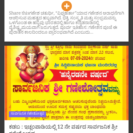
Share thisಗಣೇಶ ಚತುರ್ಥಿ, “ವಿಘ್ನಹರ್ತಾ”ಯಾದ ಗಣೇಶನ ಆರಾಧನೆಗಾಗಿ
ಆಚರಿಸುವ ಮಹತ್ವದ ಹಬ್ಬವಾಗಿದೆ. ಭಕ್ತಿ, ಸಂಸ್ಕೃತಿ ಮತ್ತು ಸಂಭ್ರಮವನ್ನು
ಒಳಗೊಂಡ ಈ ಹಬ್ಬವು ಭಾರತದಲ್ಲಿ ಹಾಗೂ ಕನ್ನಡನಾಡಿನಲ್ಲಿ
ವೈಶಿಷ್ಟ್ಯಮಯವಾಗಿ ಜರುಗುತ್ತದೆ. ಪೂರ್ವ ಇತಿಹಾಸ: ಗಣೇಶನ ಪೂಜೆ ಈ
ಪುರಾತನ ಕಾಲದಿಂದಲೂ ಪ್ರಾರಂಭವಾಗಿದೆ ಎಂಬುದು…
ಸಾರ್ವಜನಿಕ ಗಣೇಶೋತ್ಸವ
ಕಡಬ : ಇಚ್ಲಂಪಾಡಿಯಲ್ಲಿ 12 ನೇ ವರ್ಷದ ಸಾರ್ವಜನಿಕ ಶ್ರೀ