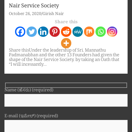
Nair Service Society
October 26, 2020
Girish Nair
Share this
Share thisUnder the leadership of Sri. Mannathu
Padmanabhan and the other 13 Founders had given the
shape of the Nair Service Society. by taking an Oath that
“I will incessantly…
Name (ಹೆಸರು) (required)
E-mail (ಇಮೇಲ್) (required)