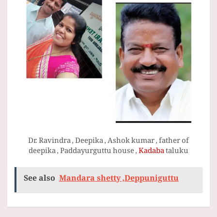
Dr. Ravindra , Deepika , Ashok kumar , father of
deepika , Paddayurguttu house ,
Kadaba
taluku
See also
Mandara shetty ,Deppuniguttu