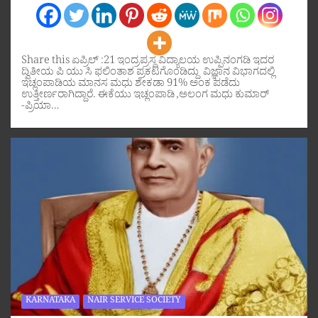
Share this ಏಪ್ರಿಲ್ :21 ಇಂದ್ರಪ್ರಸ್ಥ ವಿದ್ಯಾಲಯ ಉಪ್ಪಿನಂಗಡಿ ಇದರ
ದ್ವಿತೀಯ ಪಿ ಯು ಸಿ ಫಲಿಂತಾಶ ಪ್ರಕಟಗೊಂಡಿದ್ದು ವಿಜ್ಞಾನ ವಿಭಾಗದಲ್ಲಿ
ಇಚ್ಲಂಪಾಡಿಯ ಮಾನಸ ಮಧು ಶೇಕಡಾ 91% ಅಂಕ ಪಡೆದು
ಉತ್ತೀರ್ಣರಾಗಿದ್ದಾರೆ. ಈಕೆಯು ಇಚ್ಲಂಪಾಡಿ ,ಅಲಂಗ ಮಧು ಕುಮಾರ್
-ಪ್ರಿಯಾ…
KARNATAKA
NAIR SERVICE SOCIETY