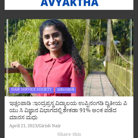
NAIR SERVICE SOCIETY
ಇಚಿಲಂಪಾಡಿ
ಇಚ್ಲಂಪಾಡಿ :ಇಂದ್ರಪ್ರಸ್ಥ ವಿದ್ಯಾಲಯ ಉಪ್ಪಿನಂಗಡಿ ದ್ವಿತೀಯ ಪಿ
ಯು ಸಿ ವಿಜ್ಞಾನ ವಿಭಾಗದಲ್ಲಿ ಶೇಕಡಾ 91% ಅಂಕ ಪಡೆದ
ಮಾನಸ ಮಧು
April 21, 2023
Girish Nair
Share this