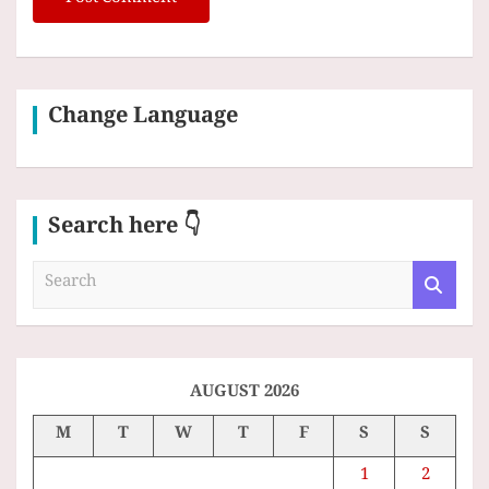
Change Language
Search here 👇
S
e
a
r
c
h
AUGUST 2026
M
T
W
T
F
S
S
1
2