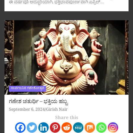
ಈ ವರ್ಷವೂ ಅದ್ದೂರಿಯಾಗಿ, ಭಕ್ತಿಭಾವಪೂರ್ಣವಾಗಿ ಏಪ್ರಿಲ್…
ಸಾರ್ವಜನಿಕ ಗಣೇಶೋತ್ಸವ
ಗಣೇಶ ಚತುರ್ಥಿ – ಭಕ್ತಿಯ ಹಬ್ಬ
September 6, 2024
Girish Nair
Share this