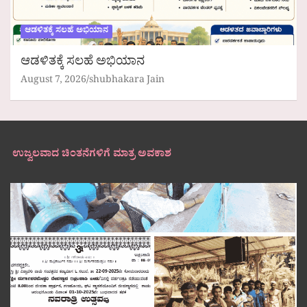
ಆಡಳಿತಕ್ಕೆ ಸಲಹೆ ಅಭಿಯಾನ
ಆಡಳಿತಕ್ಕೆ ಸಲಹೆ ಅಭಿಯಾನ
August 7, 2026
shubhakara Jain
ಉಜ್ವಲವಾದ ಚಿಂತನೆಗಳಿಗೆ ಮಾತ್ರ ಅವಕಾಶ