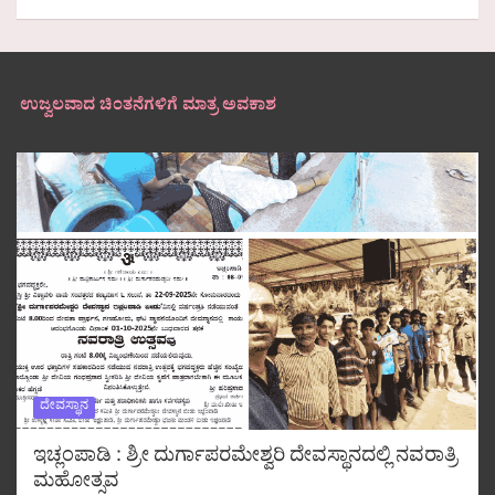
ಉಜ್ವಲವಾದ ಚಿಂತನೆಗಳಿಗೆ ಮಾತ್ರ ಅವಕಾಶ
ದೇವಸ್ಥಾನ
ಇಚ್ಲಂಪಾಡಿ : ಶ್ರೀ ದುರ್ಗಾಪರಮೇಶ್ವರಿ ದೇವಸ್ಥಾನದಲ್ಲಿ ನವರಾತ್ರಿ
ಮಹೋತ್ಸವ