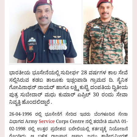
ಭಾರತೀಯ ಭೂಸೇನೆಯಲ್ಲಿ ಸುದೀರ್ಘ 28 ವರ್ಷಗಳ ಕಾಲ ಸೇವೆ
ಸಲ್ಲಿಸಿರುವ ಕಡಬ ತಾಲೂಕು ಇಚ್ಲಂಪಾಡಿ ಗ್ರಾಮದ ದಿ. ಸೈನಿಕ
ಗೋಪಿನಾಥನ್ ನಾಯರ್ ಹಾಗೂ ಲಕ್ಷ್ಮಿ ಕುಟ್ಟಿ ದಂಪತಿಯ ದ್ವಿತೀಯ
ಪುತ್ರ ಸುಬೇದಾರ್ ಮಧು ಕುಮಾರ್ ಏಪ್ರಿಲ್ 30 ರಂದು ಸೇವಾ
ನಿವೃತ್ತಿ ಹೊಂದಲಿದ್ದಾರೆ .
26-04-1996 ರಲ್ಲಿ ಭೂಸೇನೆಗೆ ಸೇರಿದ ಇವರು ಬೆಂಗಳೂರಿನ ಸೇನಾ
ವಿಭಾಗದ Army
Service
Corps Centre ನಲ್ಲಿ ತರಬೇತಿ ಮುಗಿಸಿ 01-
02-1998 ರಲ್ಲಿ ಉತ್ತರ ಪ್ರದೇಶದ ಬರೇಲಿಯಲ್ಲಿ ಕರ್ತವ್ಯಕ್ಕೆ ನಿಯೋಜನೆ