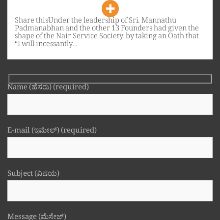
Share thisUnder the leadership of Sri. Mannathu
Padmanabhan and the other 13 Founders had given the
shape of the Nair Service Society. by taking an Oath that
“I will incessantly…
Name (ಹೆಸರು) (required)
E-mail (ಇಮೇಲ್) (required)
Subject (ವಿಷಯ)
Message (ಮೆಸೇಜ್)