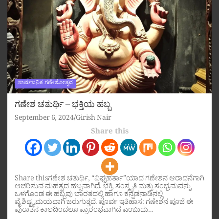
ಸಾರ್ವಜನಿಕ ಗಣೇಶೋತ್ಸವ
ಗಣೇಶ ಚತುರ್ಥಿ – ಭಕ್ತಿಯ ಹಬ್ಬ
September 6, 2024
Girish Nair
Share this
Share thisಗಣೇಶ ಚತುರ್ಥಿ, “ವಿಘ್ನಹರ್ತಾ”ಯಾದ ಗಣೇಶನ ಆರಾಧನೆಗಾಗಿ
ಆಚರಿಸುವ ಮಹತ್ವದ ಹಬ್ಬವಾಗಿದೆ. ಭಕ್ತಿ, ಸಂಸ್ಕೃತಿ ಮತ್ತು ಸಂಭ್ರಮವನ್ನು
ಒಳಗೊಂಡ ಈ ಹಬ್ಬವು ಭಾರತದಲ್ಲಿ ಹಾಗೂ ಕನ್ನಡನಾಡಿನಲ್ಲಿ
ವೈಶಿಷ್ಟ್ಯಮಯವಾಗಿ ಜರುಗುತ್ತದೆ. ಪೂರ್ವ ಇತಿಹಾಸ: ಗಣೇಶನ ಪೂಜೆ ಈ
ಪುರಾತನ ಕಾಲದಿಂದಲೂ ಪ್ರಾರಂಭವಾಗಿದೆ ಎಂಬುದು…