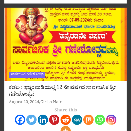
ಸಾರ್ವಜನಿಕ ಗಣೇಶೋತ್ಸವ
ಕಡಬ : ಇಚ್ಲಂಪಾಡಿಯಲ್ಲಿ 12 ನೇ ವರ್ಷದ ಸಾರ್ವಜನಿಕ ಶ್ರೀ
ಗಣೇಶೋತ್ಸವ
August 20, 2024
Girish Nair
Share this