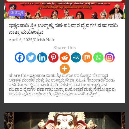
ದೇವಸ್ಥಾನ
ಇಚ್ಲಂಪಾಡಿ ಶ್ರೀ ಉಳ್ಳಾಕ್ಲು ಸಹ-ಪರಿವಾರ ದೈವಗಳ ವರ್ಷಾವಧಿ
ಜಾತ್ರಾ ಮಹೋತ್ಸವ
April 6, 2025
Girish Nair
Share this
Share thisಇಚ್ಲಂಪಾಡಿ ಬೀಡು:ಶ್ರೀ ದುರ್ಗಾಪರಮೇಶ್ವರಿ ದೇವಸ್ಥಾನ
ಆಡಳಿತ ಮಂಡಳಿ ಮತ್ತು ಶ್ರೀ ಉಳ್ಳಾಕ್ಲು ಸೇವಾ ಸಮಿತಿ, ಇಚ್ಲಂಪಾಡಿ-ಬೀಡು
ಸಹಯೋಗದಲ್ಲಿ ಪರಂಪರೆಯಾಗಿ ನಡೆದುಬರುವ ಶ್ರೀ ಉಳ್ಳಾಕ್ಲು ಸಹ-
ಪರಿವಾರ ದೈವಗಳ ವರ್ಷಾವಧಿ ಜಾತ್ರಾ ಮಹೋತ್ಸವ ಮತ್ತು ನೇಮೋತ್ಸವವು
ಈ ವರ್ಷವೂ ಅದ್ದೂರಿಯಾಗಿ, ಭಕ್ತಿಭಾವಪೂರ್ಣವಾಗಿ ಏಪ್ರಿಲ್…