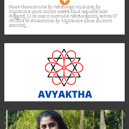
Share thisಸಾರ್ವಜನಿಕ ಶ್ರೀ ಗಣೇಶೋತ್ಸವ ಸಮಿತಿ ಮತ್ತು ಶ್ರೀ
ಸಿದ್ಧಿವಿನಾಯಕ ಭಜನಾ ಮಂದಿರ ಆಡಳಿತ ಸಮಿತಿ ಇಚ್ಲಂಪಾಡಿ ಇದರ
ನೇತೃತ್ವದಲ್ಲಿ 12 ನೇ ವರ್ಷದ ಸಾರ್ವಜನಿಕ ಗಣೇಶೋತ್ಸವವನ್ನು ತಾರೀಕು 07
.09.2024 ನೇ ಶನಿವಾರದಂದು ಶ್ರೀ ಸಿದ್ಧಿವಿನಾಯಕ ಭಜನಾ ಮಂದಿರದ
ವಠಾರದಲ್ಲಿ…