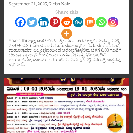
September 21, 2025
Girish Nair
Share this
Share thisಇಚ್ಲಂಪಾಡಿ ಬೀಡಿನ ಶ್ರೀ ದುರ್ಗಾಪರಮೇಶ್ವರಿ ದೇವಸ್ಥಾನದಲ್ಲಿ
22-09-2025 ಸೋಮವಾರದಂದು, ವರ್ಷಂಪ್ರತಿ ನಡೆಯುವಂತೆ ನವರಾತ್ರಿ
ಮಹೋತ್ಸವವು ವಿಜೃಂಭಣೆಯಿಂದ ಆರಂಭಗೊಳ್ಳಲಿದೆ. ಬೆಳಿಗ್ಗೆ 8.00 ಗಂಟೆಗೆ
ದೇವತಾ ಪ್ರಾರ್ಥನೆ, ಗಣಹೋಮ ಹಾಗೂ ಘಟ ಸ್ಥಾಪನೆಯೊಂದಿಗೆ
ಕಾರ್ಯಕ್ರಮಕ್ಕೆ ಚಾಲನೆ ದೊರೆಯಲಿದೆ. ದೇವಸ್ಥಾನದಲ್ಲಿ ನವರಾತ್ರಿ ಉತ್ಸವವು
ಪ್ರತಿದಿನ…