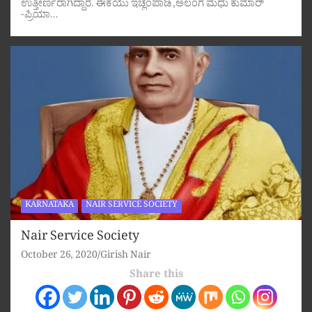
ಉತ್ತೀರ್ಣರಾಗಿದ್ದಾರೆ. ಈಕೆಯು ಇಚ್ಲಂಪಾಡಿ ,ಅಲಂಗ ಮಧು ಕುಮಾರ್
-ಪ್ರಿಯಾ…
KARNATAKA
NAIR SERVICE SOCIETY
Nair Service Society
October 26, 2020
Girish Nair
Share this