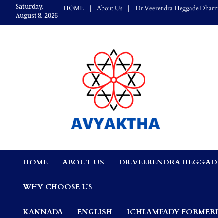
Skip
Saturday,
HOME
About Us
Dr.Veerendra Heggade Dharm
to
August 8, 2026
content
Avyaktha Bulletin:
HOME
ABOUT US
DR.VEERENDRA HEGGAD
Connecting Temples
WHY CHOOSE US
Professionals, &
KANNADA
ENGLISH
ICHLAMPADY FORMERL