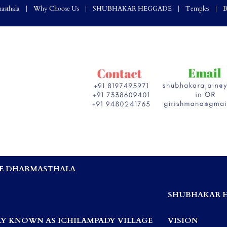
asthala
Why Choose Us
SHUBHAKAR HEGGADE
Temples
B
E DHARMASTHALA
,
SHUBHAKAR 
Y KNOWN AS ICHILAMPADY VILLAGE
VISION