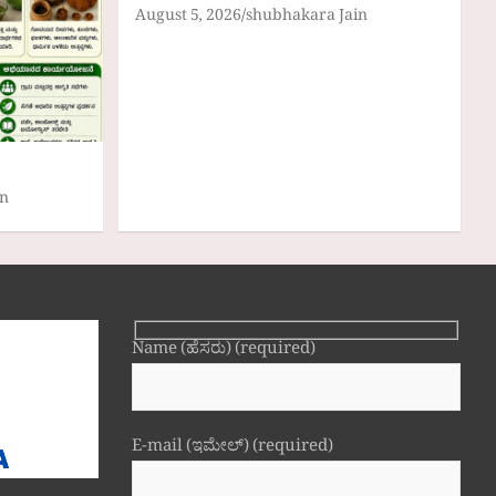
August 5, 2026
shubhakara Jain
in
Name (ಹೆಸರು) (required)
E-mail (ಇಮೇಲ್) (required)