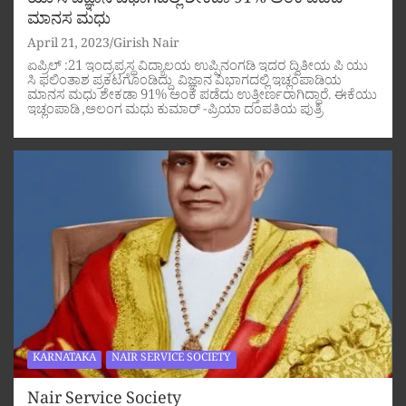
ಯು ಸಿ ವಿಜ್ಞಾನ ವಿಭಾಗದಲ್ಲಿ ಶೇಕಡಾ 91% ಅಂಕ ಪಡೆದ
ಮಾನಸ ಮಧು
April 21, 2023
Girish Nair
ಏಪ್ರಿಲ್ :21 ಇಂದ್ರಪ್ರಸ್ಥ ವಿದ್ಯಾಲಯ ಉಪ್ಪಿನಂಗಡಿ ಇದರ ದ್ವಿತೀಯ ಪಿ ಯು
ಸಿ ಫಲಿಂತಾಶ ಪ್ರಕಟಗೊಂಡಿದ್ದು ವಿಜ್ಞಾನ ವಿಭಾಗದಲ್ಲಿ ಇಚ್ಲಂಪಾಡಿಯ
ಮಾನಸ ಮಧು ಶೇಕಡಾ 91% ಅಂಕ ಪಡೆದು ಉತ್ತೀರ್ಣರಾಗಿದ್ದಾರೆ. ಈಕೆಯು
ಇಚ್ಲಂಪಾಡಿ ,ಅಲಂಗ ಮಧು ಕುಮಾರ್ -ಪ್ರಿಯಾ ದಂಪತಿಯ ಪುತ್ರಿ
KARNATAKA
NAIR SERVICE SOCIETY
Nair Service Society