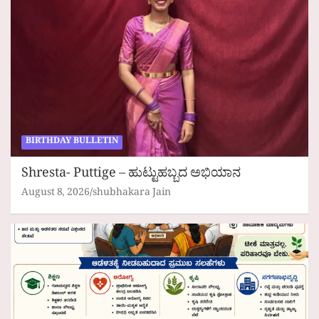
BIRTHDAY BULLETIN
Shresta- Puttige – ಹುಟ್ಟುಹಬ್ಬದ ಅಭಿಯಾನ
August 8, 2026
shubhakara Jain