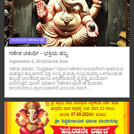
ಸಾರ್ವಜನಿಕ ಗಣೇಶೋತ್ಸವ
ಗಣೇಶ ಚತುರ್ಥಿ – ಭಕ್ತಿಯ ಹಬ್ಬ
September 6, 2024
Girish Nair
ಗಣೇಶ ಚತುರ್ಥಿ, “ವಿಘ್ನಹರ್ತಾ”ಯಾದ ಗಣೇಶನ ಆರಾಧನೆಗಾಗಿ ಆಚರಿಸುವ
ಮಹತ್ವದ ಹಬ್ಬವಾಗಿದೆ. ಭಕ್ತಿ, ಸಂಸ್ಕೃತಿ ಮತ್ತು ಸಂಭ್ರಮವನ್ನು ಒಳಗೊಂಡ ಈ
ಹಬ್ಬವು ಭಾರತದಲ್ಲಿ ಹಾಗೂ ಕನ್ನಡನಾಡಿನಲ್ಲಿ ವೈಶಿಷ್ಟ್ಯಮಯವಾಗಿ
ಜರುಗುತ್ತದೆ. ಪೂರ್ವ ಇತಿಹಾಸ: ಗಣೇಶನ ಪೂಜೆ ಈ ಪುರಾತನ
ಕಾಲದಿಂದಲೂ ಪ್ರಾರಂಭವಾಗಿದೆ ಎಂಬುದು ನಮಗೆ…