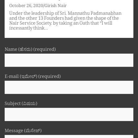
October 26, 2020
Girish Nair
Under the leadership of Sri. Mannathu Padmanabhan
and the other 13 Founders had given the shape of the
Nair Service Society. by taking an Oath that “I will
incessantly think…
Name (ಹೆಸರು) (required)
E-mail (ಇಮೇಲ್) (required)
Subject (ವಿಷಯ)
Message (ಮೆಸೇಜ್)