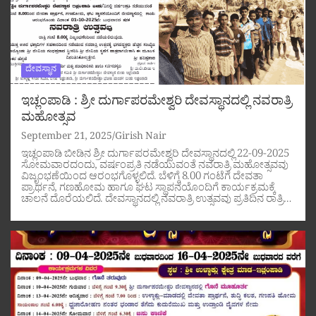
ದೇವಸ್ಥಾನ
ಇಚ್ಲಂಪಾಡಿ : ಶ್ರೀ ದುರ್ಗಾಪರಮೇಶ್ವರಿ ದೇವಸ್ಥಾನದಲ್ಲಿ ನವರಾತ್ರಿ
ಮಹೋತ್ಸವ
September 21, 2025
Girish Nair
ಇಚ್ಲಂಪಾಡಿ ಬೀಡಿನ ಶ್ರೀ ದುರ್ಗಾಪರಮೇಶ್ವರಿ ದೇವಸ್ಥಾನದಲ್ಲಿ 22-09-2025
ಸೋಮವಾರದಂದು, ವರ್ಷಂಪ್ರತಿ ನಡೆಯುವಂತೆ ನವರಾತ್ರಿ ಮಹೋತ್ಸವವು
ವಿಜೃಂಭಣೆಯಿಂದ ಆರಂಭಗೊಳ್ಳಲಿದೆ. ಬೆಳಿಗ್ಗೆ 8.00 ಗಂಟೆಗೆ ದೇವತಾ
ಪ್ರಾರ್ಥನೆ, ಗಣಹೋಮ ಹಾಗೂ ಘಟ ಸ್ಥಾಪನೆಯೊಂದಿಗೆ ಕಾರ್ಯಕ್ರಮಕ್ಕೆ
ಚಾಲನೆ ದೊರೆಯಲಿದೆ. ದೇವಸ್ಥಾನದಲ್ಲಿ ನವರಾತ್ರಿ ಉತ್ಸವವು ಪ್ರತಿದಿನ ರಾತ್ರಿ…