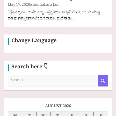
May 17, 2026
shubhakara Jain
“ರೈತನ ಶ್ರಮ – ಜನರ ಹಬ್ಬ – ಪ್ರಕೃತಿಯ ಉತ್ಸವ” ಗೇರು, ಹಲಸು ಮತ್ತು
ಮಾವು ನಮ್ಮ ಕರ್ನಾಟಕದ ಕರಾವಳಿ, ಮಲೆನಾಡು…
Change Language
Search here 👇
S
e
a
r
c
h
AUGUST 2026