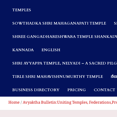
Communities
TEMPLES
SOWTHADKA SHRI MAHAGANAPATI TEMPLE
S
SHREE GANGADHARESHWARA TEMPLE SHANKAD
KANNADA
ENGLISH
SHRI AYYAPPA TEMPLE, NELYADI – A SACRED PI
TIRLE SHRI MAHAVISHNUMURTHY TEMPLE
ನೆಲ್
BUSINESS DIRECTORY
PRICING
CONTACT 
Home
Avyaktha Bulletin:Uniting Temples, Federations,Pr