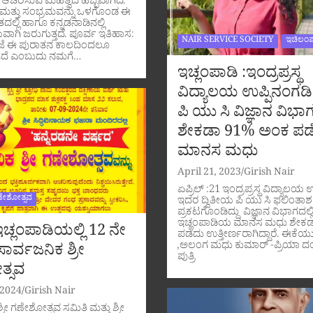
 ಆಚರಿಸುವ ಮಹತ್ವದ ಹಬ್ಬವಾಗಿದೆ.
ಕೃತಿ ಮತ್ತು ಸಂಭ್ರಮವನ್ನು ಒಳಗೊಂಡ ಈ
ದಲ್ಲಿ ಹಾಗೂ ಕನ್ನಡನಾಡಿನಲ್ಲಿ
ವಾಗಿ ಜರುಗುತ್ತದೆ. ಪೂರ್ವ ಇತಿಹಾಸ:
NAIR SERVICE SOCIETY
ಇಚಿಲಂಪ
ೆ ಈ ಪುರಾತನ ಕಾಲದಿಂದಲೂ
ಿದೆ ಎಂಬುದು ನಮಗೆ…
ಇಚ್ಲಂಪಾಡಿ :ಇಂದ್ರಪ್ರಸ್ಥ
ವಿದ್ಯಾಲಯ ಉಪ್ಪಿನಂಗಡಿ
ಪಿ ಯು ಸಿ ವಿಜ್ಞಾನ ವಿಭಾಗ
ಶೇಕಡಾ 91% ಅಂಕ ಪಡ
ಮಾನಸ ಮಧು
April 21, 2023
Girish Nair
ಏಪ್ರಿಲ್ :21 ಇಂದ್ರಪ್ರಸ್ಥ ವಿದ್ಯಾಲಯ 
ಣೇಶೋತ್ಸವ
ಇದರ ದ್ವಿತೀಯ ಪಿ ಯು ಸಿ ಫಲಿಂತಾಶ
ಪ್ರಕಟಗೊಂಡಿದ್ದು ವಿಜ್ಞಾನ ವಿಭಾಗದಲ್ಲ
ಇಚ್ಲಂಪಾಡಿಯ ಮಾನಸ ಮಧು ಶೇಕ
ಚ್ಲಂಪಾಡಿಯಲ್ಲಿ 12 ನೇ
ಪಡೆದು ಉತ್ತೀರ್ಣರಾಗಿದ್ದಾರೆ. ಈಕೆಯ
,ಅಲಂಗ ಮಧು ಕುಮಾರ್ -ಪ್ರಿಯಾ 
ಾರ್ವಜನಿಕ ಶ್ರೀ
ಪುತ್ರಿ
್ಸವ
 2024
Girish Nair
ರೀ ಗಣೇಶೋತ್ಸವ ಸಮಿತಿ ಮತ್ತು ಶ್ರೀ