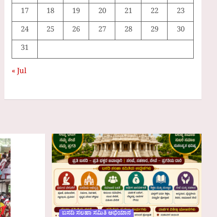
17
18
19
20
21
22
23
24
25
26
27
28
29
30
31
« Jul
ಬಸದಿ ಸಲಹಾ ಸಮಿತಿ ಅಭಿಯಾನ