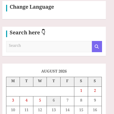
Change Language
Search here 👇
S
e
a
r
c
h
AUGUST 2026
M
T
W
T
F
S
S
1
2
3
4
5
6
7
8
9
10
11
12
13
14
15
16