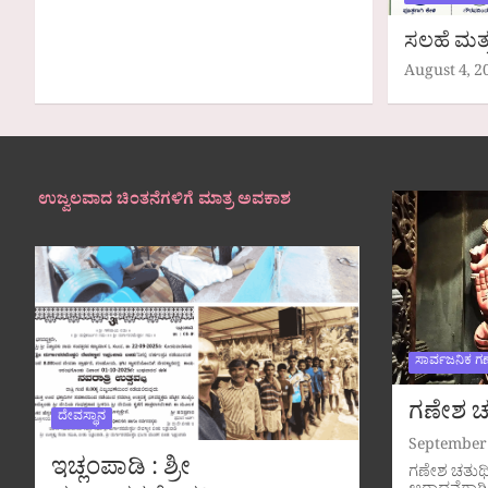
ಸಲಹೆ ಮತ್
August 4, 2
ಉಜ್ವಲವಾದ ಚಿಂತನೆಗಳಿಗೆ ಮಾತ್ರ ಅವಕಾಶ
ಸಾರ್ವಜನಿಕ ಗ
ಗಣೇಶ ಚತ
ದೇವಸ್ಥಾನ
September 
ಇಚ್ಲಂಪಾಡಿ : ಶ್ರೀ
ಗಣೇಶ ಚತುರ್