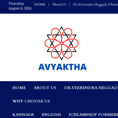
Skip
Thursday,
HOME
About Us
Dr.Veerendra Heggade Dharm
to
August 6, 2026
content
Avyaktha Bulletin:
HOME
ABOUT US
DR.VEERENDRA HEGGAD
Connecting Temples
WHY CHOOSE US
Professionals, &
KANNADA
ENGLISH
ICHLAMPADY FORMERL