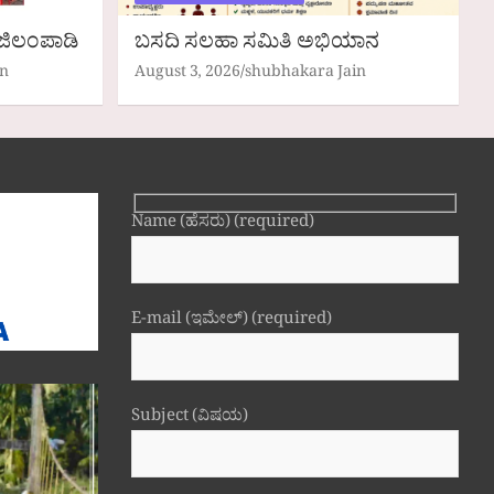
ಜಿಲಂಪಾಡಿ
ಬಸದಿ ಸಲಹಾ ಸಮಿತಿ ಅಭಿಯಾನ
in
August 3, 2026
shubhakara Jain
Name (ಹೆಸರು) (required)
E-mail (ಇಮೇಲ್) (required)
Subject (ವಿಷಯ)