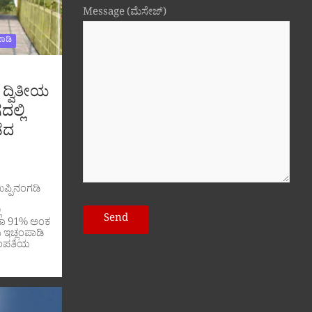
Message (ಮೆಸೇಜ್)
ಾಡಿ
 ದ್ವಿತೀಯ
ದಲ್ಲಿ
ೆದ
ಉಪ್ಪಿನಂಗಡಿ
ಿ
ಡಾ 91% ಅಂಕ
ು ಇಚ್ಲಂಪಾಡಿ
ದಂಪತಿಯ