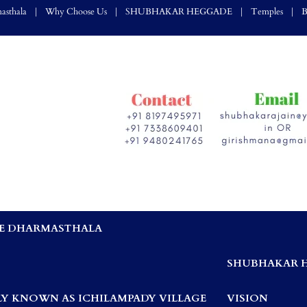
asthala
Why Choose Us
SHUBHAKAR HEGGADE
Temples
B
E DHARMASTHALA
,
SHUBHAKAR 
Y KNOWN AS ICHILAMPADY VILLAGE
VISION