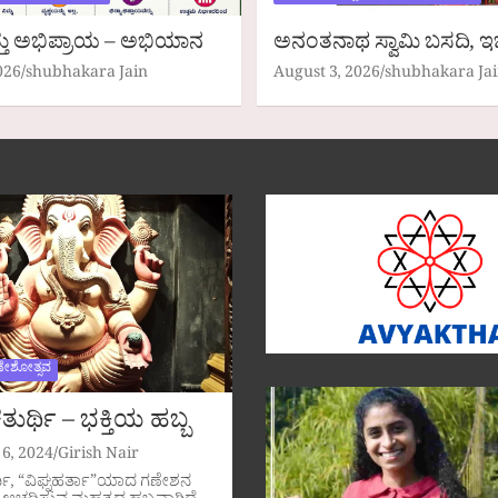
ತು ಅಭಿಪ್ರಾಯ – ಅಭಿಯಾನ
ಅನಂತನಾಥ ಸ್ವಾಮಿ ಬಸದಿ, ಇ
026
shubhakara Jain
August 3, 2026
shubhakara Ja
ಣೇಶೋತ್ಸವ
ುರ್ಥಿ – ಭಕ್ತಿಯ ಹಬ್ಬ
6, 2024
Girish Nair
ಥಿ, “ವಿಘ್ನಹರ್ತಾ”ಯಾದ ಗಣೇಶನ