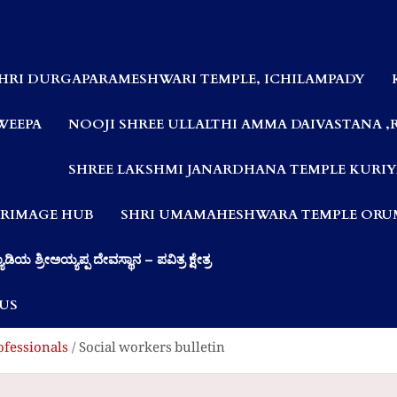
HRI DURGAPARAMESHWARI TEMPLE, ICHILAMPADY
WEEPA
NOOJI SHREE ULLALTHI AMMA DAIVASTANA ,
SHREE LAKSHMI JANARDHANA TEMPLE KURIY
LGRIMAGE HUB
SHRI UMAMAHESHWARA TEMPLE ORUM
ಯಾಡಿಯ ಶ್ರೀಅಯ್ಯಪ್ಪ ದೇವಸ್ಥಾನ – ಪವಿತ್ರ ಕ್ಷೇತ್ರ
US
ofessionals
Social workers bulletin