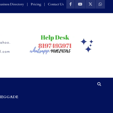
usiness Directory
Pricing
Contact Us
HEGGADE