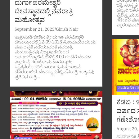
ಆರಾಧನೆಗಾಗಿ
ದುರ್ಗಾಪರಮೇಶ್ವರಿ
ಭಕ್ತಿ, ಸಂಸ್
ದೇವಸ್ಥಾನದಲ್ಲಿ ನವರಾತ್ರಿ
ಹಬ್ಬವು ಭಾರತ
ವೈಶಿಷ್ಟ್ಯಮಯ
ಮಹೋತ್ಸವ
ಗಣೇಶನ ಪೂಜ
ಪ್ರಾರಂಭವಾಗ
September 21, 2025
Girish Nair
ಇಚ್ಲಂಪಾಡಿ ಬೀಡಿನ ಶ್ರೀ ದುರ್ಗಾಪರಮೇಶ್ವರಿ
ದೇವಸ್ಥಾನದಲ್ಲಿ 22-09-2025 ಸೋಮವಾರದಂದು,
ವರ್ಷಂಪ್ರತಿ ನಡೆಯುವಂತೆ ನವರಾತ್ರಿ
ಮಹೋತ್ಸವವು ವಿಜೃಂಭಣೆಯಿಂದ
ಆರಂಭಗೊಳ್ಳಲಿದೆ. ಬೆಳಿಗ್ಗೆ 8.00 ಗಂಟೆಗೆ ದೇವತಾ
ಪ್ರಾರ್ಥನೆ, ಗಣಹೋಮ ಹಾಗೂ ಘಟ
ಸ್ಥಾಪನೆಯೊಂದಿಗೆ ಕಾರ್ಯಕ್ರಮಕ್ಕೆ ಚಾಲನೆ
ದೊರೆಯಲಿದೆ. ದೇವಸ್ಥಾನದಲ್ಲಿ ನವರಾತ್ರಿ ಉತ್ಸವವು
ಪ್ರತಿದಿನ ರಾತ್ರಿ…
ಸಾರ್ವಜನಿಕ ಗ
ಕಡಬ : ಇ
ವರ್ಷದ ಸ
ಗಣೇಶೋತ
August 20,
ಸಾರ್ವಜನಿಕ ಶ್