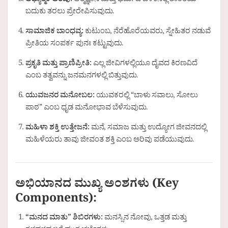
ಆಧ್ಯಾತ್ಮಿಕ ಅರಿವು:
ಆತ್ಮಜ್ಞಾನ ಮತ್ತು ಧರ್ಮದ ಬೆಳಕಿನಲ್ಲಿ ಶಾಂತಿಯ
ಬದುಕು ತರಲು ಪ್ರೇರೇಪಿಸುವುದು.
ಸಾಮಾಜಿಕ ಬಾಂಧವ್ಯ:
ಕುಟುಂಬ, ನೆರೆಹೊರೆಯವರು, ಸ್ನೇಹಿತರ ನಡುವೆ
ಪ್ರೀತಿಯ ಸಂಪರ್ಕ ಪುನಃ ಕಟ್ಟುವುದು.
ಪ್ರಕೃತಿ ಮತ್ತು ಪ್ರಾಣಿಪ್ರೀತಿ:
ಎಲ್ಲ ಜೀವಿಗಳಲ್ಲಿಯೂ ದೈವದ ಕಿರಣವಿದೆ
ಎಂಬ ತತ್ವವನ್ನು ಜನಮನಗಳಲ್ಲಿ ಬಿತ್ತುವುದು.
ಯುವಜನರ ಮನೋಬಲ:
ಯುವಕರಲ್ಲಿ “ಬಾಳು ಸವಾಲು, ಸೋಲು
ಪಾಠ” ಎಂಬ ಧೃಡ ಮನೋಭಾವ ಬೆಳೆಸುವುದು.
ಮಹಿಳಾ ಶಕ್ತಿ ಉತ್ತೇಜನೆ:
ಮನೆ, ಸಮಾಜ ಮತ್ತು ಉದ್ಯೋಗ ಜೀವನದಲ್ಲಿ
ಮಹಿಳೆಯರು ತಾವು ಜೀವಂತ ಶಕ್ತಿ ಎಂಬ ಅರಿವು ಪಡೆಯುವುದು.
ಅಭಿಯಾನದ ಮುಖ್ಯ ಅಂಶಗಳು (Key
Components):
“ಮನದ ಮಾತು” ಶಿಬಿರಗಳು:
ಮನಸ್ಸಿನ ನೋವು, ಒತ್ತಡ ಮತ್ತು