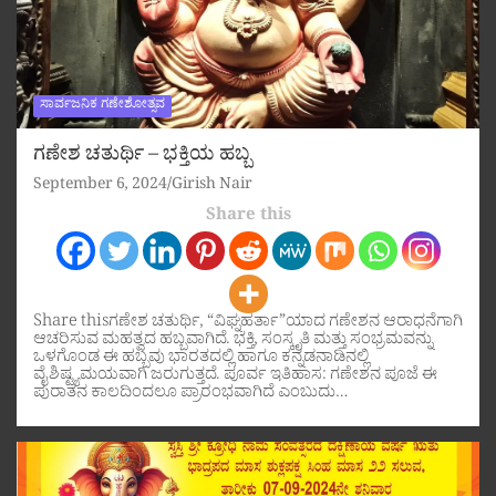
ಸಾರ್ವಜನಿಕ ಗಣೇಶೋತ್ಸವ
ಗಣೇಶ ಚತುರ್ಥಿ – ಭಕ್ತಿಯ ಹಬ್ಬ
September 6, 2024
Girish Nair
Share this
Share thisಗಣೇಶ ಚತುರ್ಥಿ, “ವಿಘ್ನಹರ್ತಾ”ಯಾದ ಗಣೇಶನ ಆರಾಧನೆಗಾಗಿ
ಆಚರಿಸುವ ಮಹತ್ವದ ಹಬ್ಬವಾಗಿದೆ. ಭಕ್ತಿ, ಸಂಸ್ಕೃತಿ ಮತ್ತು ಸಂಭ್ರಮವನ್ನು
ಒಳಗೊಂಡ ಈ ಹಬ್ಬವು ಭಾರತದಲ್ಲಿ ಹಾಗೂ ಕನ್ನಡನಾಡಿನಲ್ಲಿ
ವೈಶಿಷ್ಟ್ಯಮಯವಾಗಿ ಜರುಗುತ್ತದೆ. ಪೂರ್ವ ಇತಿಹಾಸ: ಗಣೇಶನ ಪೂಜೆ ಈ
ಪುರಾತನ ಕಾಲದಿಂದಲೂ ಪ್ರಾರಂಭವಾಗಿದೆ ಎಂಬುದು…