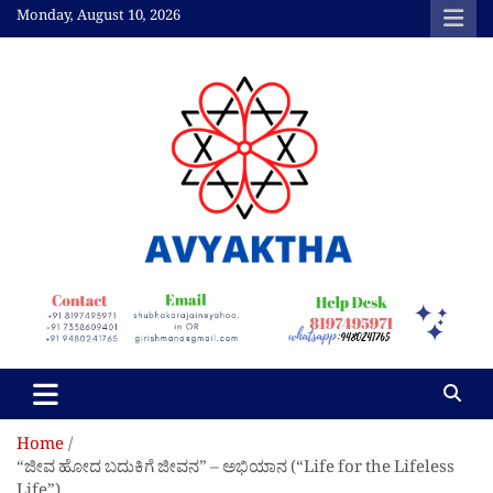
Skip
Monday, August 10, 2026
to
content
Avyaktha Bulletin:
Connecting Temples,
Professionals, &
Communities
Home
“ಜೀವ ಹೋದ ಬದುಕಿಗೆ ಜೀವನ” – ಅಭಿಯಾನ (“Life for the Lifeless