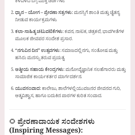
ಕಳವಳದ ಬಗ್ಗೆ ಮುಕ್ತ ಚರ್ಚೆಗಳು.
ಧ್ಯಾನ – ಯೋಗ – ಪ್ರೇರಣಾ ಸತ್ರಗಳು:
ಮನಸ್ಸಿಗೆ ಶಾಂತಿ ಮತ್ತು ಚೈತನ್ಯ
ನೀಡುವ ಕಾರ್ಯಕ್ರಮಗಳು.
ಕಲಾ-ಸಾಹಿತ್ಯ ಚಟುವಟಿಕೆಗಳು:
ಕವನ, ನಾಟಕ, ಚಿತ್ರಕಲೆ, ಭಾವಗೀತೆಗಳ
ಮೂಲಕ ಜೀವಪರ ಸಂದೇಶ ಪ್ರಸಾರ.
“ನಗುವಿನ ದಿನ” ಉತ್ಸವಗಳು:
ಸಮಾಜದಲ್ಲಿ ನಗು, ಸಂತೋಷ ಮತ್ತು
ಹಸಿರು ಮನಸ್ಸು ತರುವ ಪ್ರಯತ್ನ.
ಆತ್ಮೀಯ ಸಹಾಯ ಕೇಂದ್ರಗಳು:
ಮನೋವೈಜ್ಞಾನಿಕ ಸಲಹೆಗಾರರು ಮತ್ತು
ಸಾಮಾಜಿಕ ಕಾರ್ಯಕರ್ತರ ಮಾರ್ಗದರ್ಶನ.
ಯುವಸಂವಾದ:
ಕಾಲೇಜು, ಶಾಲೆಗಳಲ್ಲಿ ಯುವಜನರ ಜೀವನದ ಗುರಿ,
ಆತ್ಮವಿಶ್ವಾಸ, ಹಾಗೂ ಬದುಕಿನ ಪಾಠಗಳ ಕುರಿತ ಸಂವಾದ.
🌻
ಪ್ರೇರಣಾದಾಯಕ ಸಂದೇಶಗಳು
(Inspiring Messages):