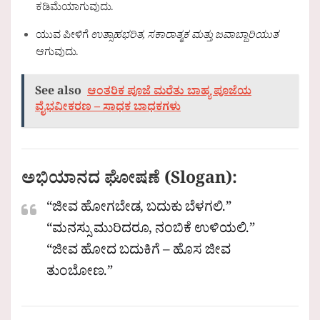
ಕಡಿಮೆಯಾಗುವುದು.
ಯುವ ಪೀಳಿಗೆ
ಉತ್ಸಾಹಭರಿತ, ಸಕಾರಾತ್ಮಕ ಮತ್ತು ಜವಾಬ್ದಾರಿಯುತ
ಆಗುವುದು.
See also
ಆಂತರಿಕ ಪೂಜೆ ಮರೆತು ಬಾಹ್ಯ ಪೂಜೆಯ
ವೈಭವೀಕರಣ – ಸಾಧಕ ಬಾಧಕಗಳು
ಅಭಿಯಾನದ ಘೋಷಣೆ (Slogan):
“ಜೀವ ಹೋಗಬೇಡ, ಬದುಕು ಬೆಳಗಲಿ.”
“ಮನಸ್ಸು ಮುರಿದರೂ, ನಂಬಿಕೆ ಉಳಿಯಲಿ.”
“ಜೀವ ಹೋದ ಬದುಕಿಗೆ – ಹೊಸ ಜೀವ
ತುಂಬೋಣ.”