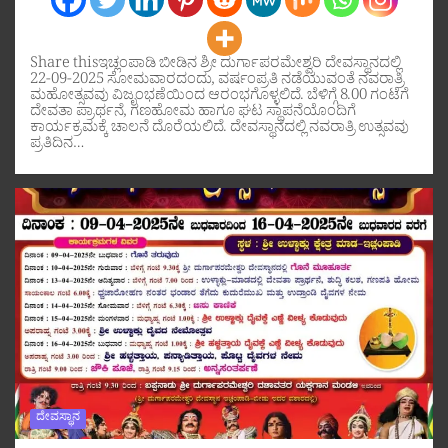
Share thisಇಚ್ಲಂಪಾಡಿ ಬೀಡಿನ ಶ್ರೀ ದುರ್ಗಾಪರಮೇಶ್ವರಿ ದೇವಸ್ಥಾನದಲ್ಲಿ
22-09-2025 ಸೋಮವಾರದಂದು, ವರ್ಷಂಪ್ರತಿ ನಡೆಯುವಂತೆ ನವರಾತ್ರಿ
ಮಹೋತ್ಸವವು ವಿಜೃಂಭಣೆಯಿಂದ ಆರಂಭಗೊಳ್ಳಲಿದೆ. ಬೆಳಿಗ್ಗೆ 8.00 ಗಂಟೆಗೆ
ದೇವತಾ ಪ್ರಾರ್ಥನೆ, ಗಣಹೋಮ ಹಾಗೂ ಘಟ ಸ್ಥಾಪನೆಯೊಂದಿಗೆ
ಕಾರ್ಯಕ್ರಮಕ್ಕೆ ಚಾಲನೆ ದೊರೆಯಲಿದೆ. ದೇವಸ್ಥಾನದಲ್ಲಿ ನವರಾತ್ರಿ ಉತ್ಸವವು
ಪ್ರತಿದಿನ…
ದೇವಸ್ಥಾನ