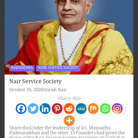
KARNATAKA
NAIR SERVICE SOCIETY
Nair Service Society
October 26, 2020
Girish Nair
Share this
Share thisUnder the leadership of Sri. Mannathu
Padmanabhan and the other 13 Founders had given the