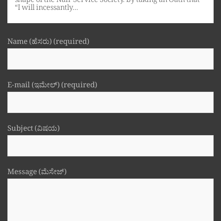
shape of the Nair Service Society. by taking an Oath that
“I will incessantly…
Name (ಹೆಸರು) (required)
E-mail (ಇಮೇಲ್) (required)
Subject (ವಿಷಯ)
Message (ಮೆಸೇಜ್)