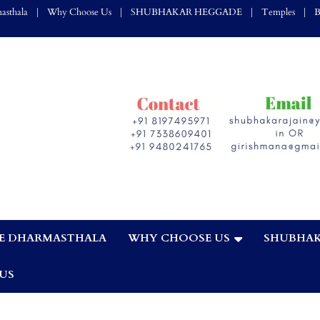
asthala
Why Choose Us
SHUBHAKAR HEGGADE
Temples
B
E DHARMASTHALA
WHY CHOOSE US
SHUBHAK
,
US