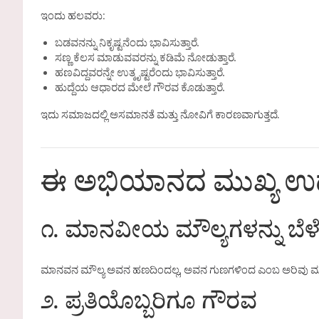
ಇಂದು ಹಲವರು:
ಬಡವನನ್ನು ನಿಕೃಷ್ಟನೆಂದು ಭಾವಿಸುತ್ತಾರೆ.
ಸಣ್ಣ ಕೆಲಸ ಮಾಡುವವರನ್ನು ಕಡಿಮೆ ನೋಡುತ್ತಾರೆ.
ಹಣವಿದ್ದವರನ್ನೇ ಉತ್ಕೃಷ್ಟರೆಂದು ಭಾವಿಸುತ್ತಾರೆ.
ಹುದ್ದೆಯ ಆಧಾರದ ಮೇಲೆ ಗೌರವ ಕೊಡುತ್ತಾರೆ.
ಇದು ಸಮಾಜದಲ್ಲಿ ಅಸಮಾನತೆ ಮತ್ತು ನೋವಿಗೆ ಕಾರಣವಾಗುತ್ತದೆ.
ಈ ಅಭಿಯಾನದ ಮುಖ್ಯ ಉದ
೧. ಮಾನವೀಯ ಮೌಲ್ಯಗಳನ್ನು ಬೆಳ
ಮಾನವನ ಮೌಲ್ಯ ಅವನ ಹಣದಿಂದಲ್ಲ, ಅವನ ಗುಣಗಳಿಂದ ಎಂಬ ಅರಿವು ಮ
೨. ಪ್ರತಿಯೊಬ್ಬರಿಗೂ ಗೌರವ