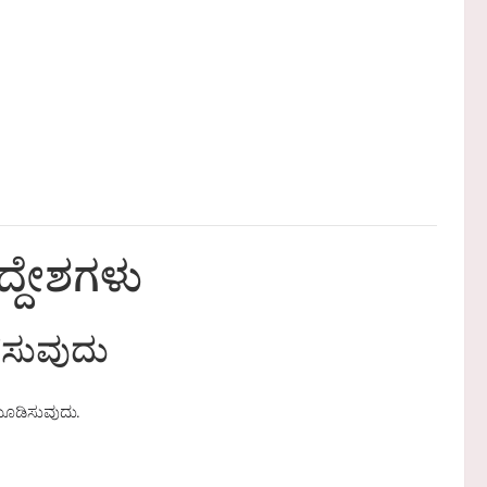
್ದೇಶಗಳು
ೆಸುವುದು
ೂಡಿಸುವುದು.