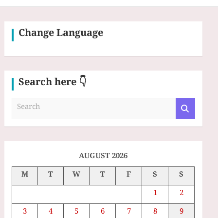
Change Language
Search here 👇
S
e
a
r
c
h
AUGUST 2026
M
T
W
T
F
S
S
1
2
3
4
5
6
7
8
9