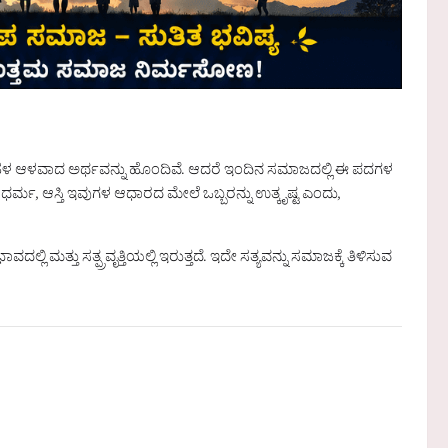
 ಬಹಳ ಆಳವಾದ ಅರ್ಥವನ್ನು ಹೊಂದಿವೆ. ಆದರೆ ಇಂದಿನ ಸಮಾಜದಲ್ಲಿ ಈ ಪದಗಳ
ತಿ, ಧರ್ಮ, ಆಸ್ತಿ ಇವುಗಳ ಆಧಾರದ ಮೇಲೆ ಒಬ್ಬರನ್ನು ಉತ್ಕೃಷ್ಟ ಎಂದು,
್ಲಿ ಮತ್ತು ಸತ್ಪ್ರವೃತ್ತಿಯಲ್ಲಿ ಇರುತ್ತದೆ. ಇದೇ ಸತ್ಯವನ್ನು ಸಮಾಜಕ್ಕೆ ತಿಳಿಸುವ