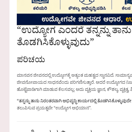
“ಉದ್ಯೋಗ ಎಂದರೆ ತನ್ನನ್ನು ತಾನು ಅ
ತೊಡಗಿಸಿಕೊಳ್ಳುವುದು”
ಪರಿಚಯ
ಮಾನವನ ಜೀವನದಲ್ಲಿ ಉದ್ಯೋಗಕ್ಕೆ ಅತ್ಯಂತ ಮಹತ್ವದ ಸ್ಥಾನವಿದೆ. ಸಾಮಾನ
ಜೀವನೋಪಾಯದ ಸಾಧನವೆಂದು ಪರಿಗಣಿಸುತ್ತಾರೆ. ಆದರೆ ಉದ್ಯೋಗದ ನಿಜವ
ಹೊಟ್ಟೆಪಾಡಿಗಾಗಿ ಮಾಡುವ ಕೆಲಸವಲ್ಲ; ಅದು ವ್ಯಕ್ತಿಯ ಜ್ಞಾನ, ಕೌಶಲ್ಯ, ವ್ಯಕ್ತಿ
“ತನ್ನನ್ನು ತಾನು ನಿರಂತರವಾಗಿ ಅಭಿವೃದ್ಧಿ ಕಾರ್ಯದಲ್ಲಿ ತೊಡಗಿಸಿಕೊಳ್ಳುವ
ತಲುಪಿಸುವ ಪ್ರಯತ್ನವೇ “ಉದ್ಯೋಗ ಅಭಿಯಾನ”.