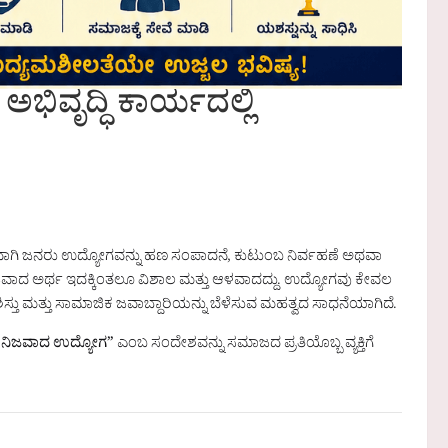
ಭಿವೃದ್ಧಿ ಕಾರ್ಯದಲ್ಲಿ
್ಯವಾಗಿ ಜನರು ಉದ್ಯೋಗವನ್ನು ಹಣ ಸಂಪಾದನೆ, ಕುಟುಂಬ ನಿರ್ವಹಣೆ ಅಥವಾ
ಾದ ಅರ್ಥ ಇದಕ್ಕಿಂತಲೂ ವಿಶಾಲ ಮತ್ತು ಆಳವಾದದ್ದು. ಉದ್ಯೋಗವು ಕೇವಲ
ತ್ವ, ಶಿಸ್ತು ಮತ್ತು ಸಾಮಾಜಿಕ ಜವಾಬ್ದಾರಿಯನ್ನು ಬೆಳೆಸುವ ಮಹತ್ವದ ಸಾಧನೆಯಾಗಿದೆ.
ುದೇ ನಿಜವಾದ ಉದ್ಯೋಗ”
ಎಂಬ ಸಂದೇಶವನ್ನು ಸಮಾಜದ ಪ್ರತಿಯೊಬ್ಬ ವ್ಯಕ್ತಿಗೆ