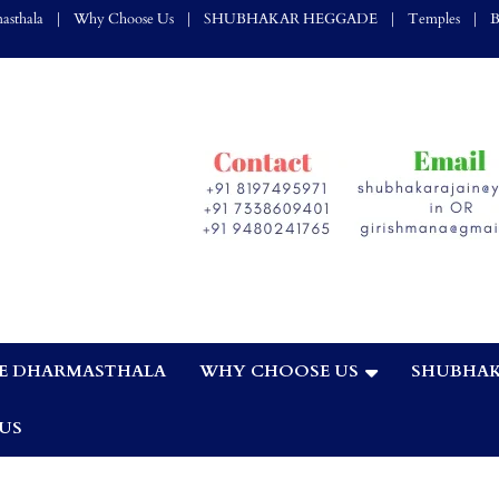
asthala
Why Choose Us
SHUBHAKAR HEGGADE
Temples
B
E DHARMASTHALA
WHY CHOOSE US
SHUBHAK
,
US