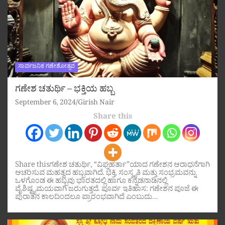
ಸಾರ್ವಜನಿಕ ಗಣೇಶೋತ್ಸವ
ಗಣೇಶ ಚತುರ್ಥಿ – ಭಕ್ತಿಯ ಹಬ್ಬ
September 6, 2024
Girish Nair
Share this
Share thisಗಣೇಶ ಚತುರ್ಥಿ, “ವಿಘ್ನಹರ್ತಾ”ಯಾದ ಗಣೇಶನ ಆರಾಧನೆಗಾಗಿ
ಆಚರಿಸುವ ಮಹತ್ವದ ಹಬ್ಬವಾಗಿದೆ. ಭಕ್ತಿ, ಸಂಸ್ಕೃತಿ ಮತ್ತು ಸಂಭ್ರಮವನ್ನು
ಒಳಗೊಂಡ ಈ ಹಬ್ಬವು ಭಾರತದಲ್ಲಿ ಹಾಗೂ ಕನ್ನಡನಾಡಿನಲ್ಲಿ
ವೈಶಿಷ್ಟ್ಯಮಯವಾಗಿ ಜರುಗುತ್ತದೆ. ಪೂರ್ವ ಇತಿಹಾಸ: ಗಣೇಶನ ಪೂಜೆ ಈ
ಪುರಾತನ ಕಾಲದಿಂದಲೂ ಪ್ರಾರಂಭವಾಗಿದೆ ಎಂಬುದು…