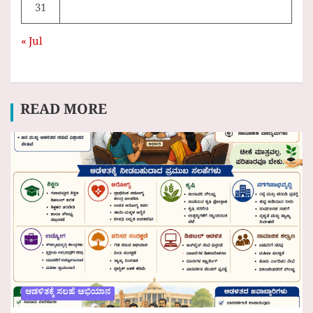
31
« Jul
READ MORE
ಆಡಳಿತಕ್ಕೆ ಸಲಹೆ ಅಭಿಯಾನ