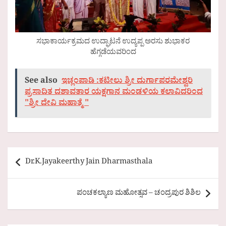
ಸಭಾಕಾರ್ಯಕ್ರಮದ ಉದ್ಘಾಟನೆ ಉದ್ಯಪ್ಪ ಅರಸು ಶುಭಾಕರ
ಹೆಗ್ಗಡೆಯವರಿಂದ
See also
ಇಚ್ಲಂಪಾಡಿ :ಕಟೀಲು ಶ್ರೀ ದುರ್ಗಾಪರಮೇಶ್ವರಿ
ಪ್ರಸಾದಿತ ದಶಾವತಾರ ಯಕ್ಷಗಾನ ಮಂಡಳಿಯ ಕಲಾವಿದರಿಂದ
"ಶ್ರೀ ದೇವಿ ಮಹಾತ್ಮೆ "
Post
Dr.K.Jayakeerthy Jain Dharmasthala
navigation
ಪಂಚಕಲ್ಯಾಣ ಮಹೋತ್ಸವ – ಚಂದ್ರಪುರ ಶಿಶಿಲ