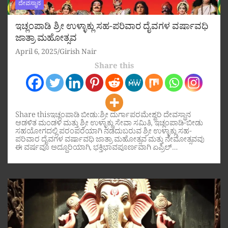
ದೇವಸ್ಥಾನ
ಇಚ್ಲಂಪಾಡಿ ಶ್ರೀ ಉಳ್ಳಾಕ್ಲು ಸಹ-ಪರಿವಾರ ದೈವಗಳ ವರ್ಷಾವಧಿ
ಜಾತ್ರಾ ಮಹೋತ್ಸವ
April 6, 2025
Girish Nair
Share this
Share thisಇಚ್ಲಂಪಾಡಿ ಬೀಡು:ಶ್ರೀ ದುರ್ಗಾಪರಮೇಶ್ವರಿ ದೇವಸ್ಥಾನ
ಆಡಳಿತ ಮಂಡಳಿ ಮತ್ತು ಶ್ರೀ ಉಳ್ಳಾಕ್ಲು ಸೇವಾ ಸಮಿತಿ, ಇಚ್ಲಂಪಾಡಿ-ಬೀಡು
ಸಹಯೋಗದಲ್ಲಿ ಪರಂಪರೆಯಾಗಿ ನಡೆದುಬರುವ ಶ್ರೀ ಉಳ್ಳಾಕ್ಲು ಸಹ-
ಪರಿವಾರ ದೈವಗಳ ವರ್ಷಾವಧಿ ಜಾತ್ರಾ ಮಹೋತ್ಸವ ಮತ್ತು ನೇಮೋತ್ಸವವು
ಈ ವರ್ಷವೂ ಅದ್ದೂರಿಯಾಗಿ, ಭಕ್ತಿಭಾವಪೂರ್ಣವಾಗಿ ಏಪ್ರಿಲ್…