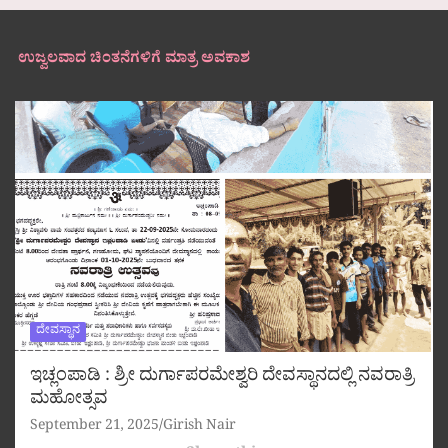
ಉಜ್ವಲವಾದ ಚಿಂತನೆಗಳಿಗೆ ಮಾತ್ರ ಅವಕಾಶ
ದೇವಸ್ಥಾನ
ಇಚ್ಲಂಪಾಡಿ : ಶ್ರೀ ದುರ್ಗಾಪರಮೇಶ್ವರಿ ದೇವಸ್ಥಾನದಲ್ಲಿ ನವರಾತ್ರಿ
ಮಹೋತ್ಸವ
September 21, 2025
Girish Nair