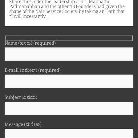
Share thisUnder the leadership of Sri. Mannathu
Padmanabhan and the other 13 Founders had given the
shape of the Nair Service Society. by taking an Oath that
“I will incessantly…
Name (ಹೆಸರು) (required)
E-mail (ಇಮೇಲ್) (required)
Subject (ವಿಷಯ)
Message (ಮೆಸೇಜ್)