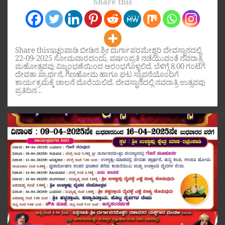
Share this
Share thisಇಚ್ಲಂಪಾಡಿ ಬೀಡಿನ ಶ್ರೀ ದುರ್ಗಾಪರಮೇಶ್ವರಿ ದೇವಸ್ಥಾನದಲ್ಲಿ
22-09-2025 ಸೋಮವಾರದಂದು, ವರ್ಷಂಪ್ರತಿ ನಡೆಯುವಂತೆ ನವರಾತ್ರಿ
ಮಹೋತ್ಸವವು ವಿಜೃಂಭಣೆಯಿಂದ ಆರಂಭಗೊಳ್ಳಲಿದೆ. ಬೆಳಿಗ್ಗೆ 8.00 ಗಂಟೆಗೆ
ದೇವತಾ ಪ್ರಾರ್ಥನೆ, ಗಣಹೋಮ ಹಾಗೂ ಘಟ ಸ್ಥಾಪನೆಯೊಂದಿಗೆ
ಕಾರ್ಯಕ್ರಮಕ್ಕೆ ಚಾಲನೆ ದೊರೆಯಲಿದೆ. ದೇವಸ್ಥಾನದಲ್ಲಿ ನವರಾತ್ರಿ ಉತ್ಸವವು
ಪ್ರತಿದಿನ…