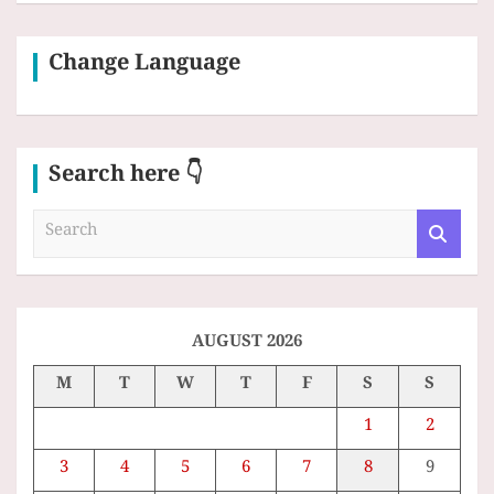
Change Language
Search here 👇
S
e
a
r
c
h
AUGUST 2026
M
T
W
T
F
S
S
1
2
3
4
5
6
7
8
9