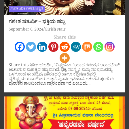
ಸಾರ್ವಜನಿಕ ಗಣೇಶೋತ್ಸವ
ಗಣೇಶ ಚತುರ್ಥಿ – ಭಕ್ತಿಯ ಹಬ್ಬ
September 6, 2024
Girish Nair
Share this
Share thisಗಣೇಶ ಚತುರ್ಥಿ, “ವಿಘ್ನಹರ್ತಾ”ಯಾದ ಗಣೇಶನ ಆರಾಧನೆಗಾಗಿ
ಆಚರಿಸುವ ಮಹತ್ವದ ಹಬ್ಬವಾಗಿದೆ. ಭಕ್ತಿ, ಸಂಸ್ಕೃತಿ ಮತ್ತು ಸಂಭ್ರಮವನ್ನು
ಒಳಗೊಂಡ ಈ ಹಬ್ಬವು ಭಾರತದಲ್ಲಿ ಹಾಗೂ ಕನ್ನಡನಾಡಿನಲ್ಲಿ
ವೈಶಿಷ್ಟ್ಯಮಯವಾಗಿ ಜರುಗುತ್ತದೆ. ಪೂರ್ವ ಇತಿಹಾಸ: ಗಣೇಶನ ಪೂಜೆ ಈ
ಪುರಾತನ ಕಾಲದಿಂದಲೂ ಪ್ರಾರಂಭವಾಗಿದೆ ಎಂಬುದು…