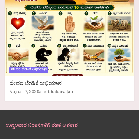
ದೇವರ ಬೇಡಿಕೆ ಅಭಿಯಾನ
ದೇವರ ಬೇಡಿಕೆ ಅಭಿಯಾನ
August 7, 2026
shubhakara Jain
ಉಜ್ವಲವಾದ ಚಿಂತನೆಗಳಿಗೆ ಮಾತ್ರ ಅವಕಾಶ