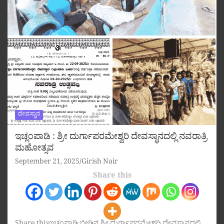
ದೇವಸ್ಥಾನ
ಇಚ್ಲಂಪಾಡಿ : ಶ್ರೀ ದುರ್ಗಾಪರಮೇಶ್ವರಿ ದೇವಸ್ಥಾನದಲ್ಲಿ ನವರಾತ್ರಿ
ಮಹೋತ್ಸವ
September 21, 2025
Girish Nair
Share this