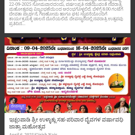
Share thisಇಚ್ಲಂಪಾಡಿ ಬೀಡಿನ ಶ್ರೀ ದುರ್ಗಾಪರಮೇಶ್ವರಿ ದೇವಸ್ಥಾನದಲ್ಲಿ
22-09-2025 ಸೋಮವಾರದಂದು, ವರ್ಷಂಪ್ರತಿ ನಡೆಯುವಂತೆ ನವರಾತ್ರಿ
ಮಹೋತ್ಸವವು ವಿಜೃಂಭಣೆಯಿಂದ ಆರಂಭಗೊಳ್ಳಲಿದೆ. ಬೆಳಿಗ್ಗೆ 8.00 ಗಂಟೆಗೆ
ದೇವತಾ ಪ್ರಾರ್ಥನೆ, ಗಣಹೋಮ ಹಾಗೂ ಘಟ ಸ್ಥಾಪನೆಯೊಂದಿಗೆ
ಕಾರ್ಯಕ್ರಮಕ್ಕೆ ಚಾಲನೆ ದೊರೆಯಲಿದೆ. ದೇವಸ್ಥಾನದಲ್ಲಿ ನವರಾತ್ರಿ ಉತ್ಸವವು
ಪ್ರತಿದಿನ…
ದೇವಸ್ಥಾನ
ಇಚ್ಲಂಪಾಡಿ ಶ್ರೀ ಉಳ್ಳಾಕ್ಲು ಸಹ-ಪರಿವಾರ ದೈವಗಳ ವರ್ಷಾವಧಿ
ಜಾತ್ರಾ ಮಹೋತ್ಸವ