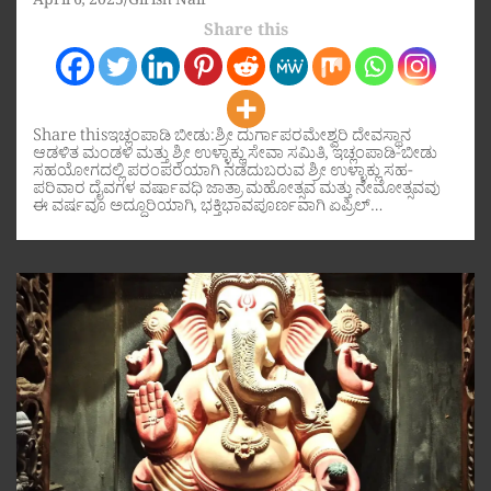
April 6, 2025
Girish Nair
Share this
Share thisಇಚ್ಲಂಪಾಡಿ ಬೀಡು:ಶ್ರೀ ದುರ್ಗಾಪರಮೇಶ್ವರಿ ದೇವಸ್ಥಾನ
ಆಡಳಿತ ಮಂಡಳಿ ಮತ್ತು ಶ್ರೀ ಉಳ್ಳಾಕ್ಲು ಸೇವಾ ಸಮಿತಿ, ಇಚ್ಲಂಪಾಡಿ-ಬೀಡು
ಸಹಯೋಗದಲ್ಲಿ ಪರಂಪರೆಯಾಗಿ ನಡೆದುಬರುವ ಶ್ರೀ ಉಳ್ಳಾಕ್ಲು ಸಹ-
ಪರಿವಾರ ದೈವಗಳ ವರ್ಷಾವಧಿ ಜಾತ್ರಾ ಮಹೋತ್ಸವ ಮತ್ತು ನೇಮೋತ್ಸವವು
ಈ ವರ್ಷವೂ ಅದ್ದೂರಿಯಾಗಿ, ಭಕ್ತಿಭಾವಪೂರ್ಣವಾಗಿ ಏಪ್ರಿಲ್…