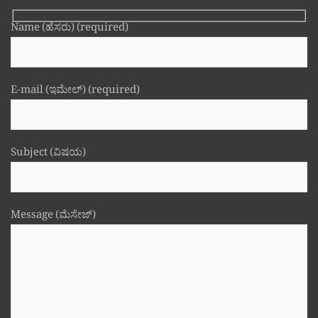
Name (ಹೆಸರು) (required)
E-mail (ಇಮೇಲ್) (required)
Subject (ವಿಷಯ)
Message (ಮೆಸೇಜ್)