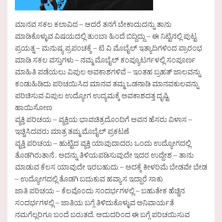
ಮಾನವ ಸಕಲ ಕಲಾವಿದ – ಆದರೆ ತನಗೆ ಬೇಕಾದುದನ್ನು ತಾನು
ಮಾಡಿಕೊಳ್ಳುವ ವಿಷಯದಲ್ಲಿ ತುಂಬಾ ಹಿಂದೆ ಬಿದ್ದಿದ್ದು – ಈ ನಿಟ್ಟಿನಲ್ಲಿ ಪುಟ್ಟ
ಪ್ರಯತ್ನ – ಮನುಷ್ಯ ಪ್ರಪಂಚಕ್ಕೆ – ಟಿ ವಿ ಮೊಬೈಲ್ ಇತ್ಯಾದಿಗಳಿಂದ ಪ್ರಾರಂಭ
ಮಾಡಿ ಸಕಲ ವಸ್ತುಗಳು – ನಮ್ಮ ಮೊಬೈಲ್ ಕಂಪ್ಯೂಟರ್ಗಳಲ್ಲಿ ಸಂಪೂರ್ಣ
ಮಾಹಿತಿ ಪಡೆಯಲು ವಿಪುಲ ಅವಕಾಶಗಳಿವೆ – ಇಂತಹ ಬ್ರಹತ್ ಜಾಲವನ್ನು
ಕಂಡುಹಿಡಿದು ಪರಿಚಯಿಸಿದ ಮಾನವ ತಮ್ಮ ಒಡನಾಡಿ ಮಾನವಕುಲವನ್ನು
ಪರಿಚಿಸುವ ವಿಪುಲ ಉದ್ಯೋಗ ಉದ್ಯಮಕ್ಕೆ ಅವಕಾಶದತ್ತ ದೃಷ್ಟಿ
ಹಾಯಿಸೋಣ
ವ್ಯಕ್ತಿ ಪರಿಚಯ – ವ್ಯಕ್ತಿಯ ಭಾವಚಿತ್ರದೊಂದಿಗೆ ಅವನ ಹೆಸರು ವಿಳಾಸ –
ಇಚ್ಚಿಸಿದವರು ಮಾತ್ರ ತಮ್ಮ ಮೊಬೈಲ್ ಪ್ರಕಟಣೆ
ವೃತ್ತಿ ಪರಿಚಯ – ಹುಟ್ಟಿದ ವ್ಯಕ್ತಿ ಯಾವುದಾದರು ಒಂದು ಉದ್ಯೋಗದಲ್ಲಿ
ತೊಡಗಿರುತಾನೆ . ಅದನ್ನು ತಿಳಿಯಪಡಿಸುವುದೇ ಇದರ ಉದ್ದೇಶ – ತಾನು
ಮಾಡುವ ಕೆಲಸ ಯಾವುದೇ ಇರಬಹುದು – ಅದಕ್ಕೆ ಕೀಳರಿಮೆ ಬೇಡವೇ ಬೇಡ
– ಉದ್ಯೋಗದಲ್ಲಿ ತೊಡಗಿ ಬದುಕುವ ಹವ್ಯಾಸ ಇದ್ದಾರೆ ಸಾಕು
ಜಾತಿ ಪರಿಚಯ – ಕೆಲವೊಂದು ಸಂದರ್ಭಗಳಲ್ಲಿ – ಬಹುತೇಕ ಹೆಚ್ಚಿನ
ಸಂದರ್ಭಗಳಲ್ಲಿ – ಜಾತಿಯ ಬಗ್ಗೆ ತಿಳಿದುಕೊಳ್ಳುವ ಅನಿವಾರ್ಯತೆ
ನಮಗೆಲ್ಲರಿಗೂ ಬಂದೆ ಬರುತದೆ. ಆದುದರಿಂದ ಈ ಬಗ್ಗೆ ಪರಿಚಯಿಸುವ