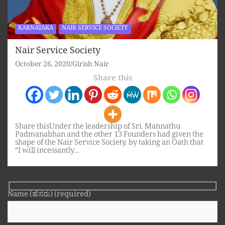
KARNATAKA
NAIR SERVICE SOCIETY
Nair Service Society
October 26, 2020
Girish Nair
Share this
Share thisUnder the leadership of Sri. Mannathu
Padmanabhan and the other 13 Founders had given the
shape of the Nair Service Society. by taking an Oath that
“I will incessantly…
Name (ಹೆಸರು) (required)