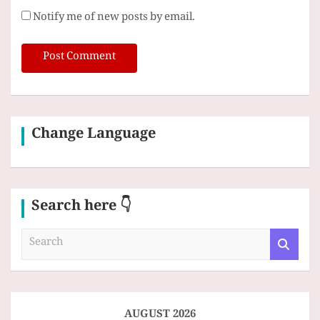
Notify me of new posts by email.
Change Language
Search here 👇
S
e
a
r
c
h
AUGUST 2026