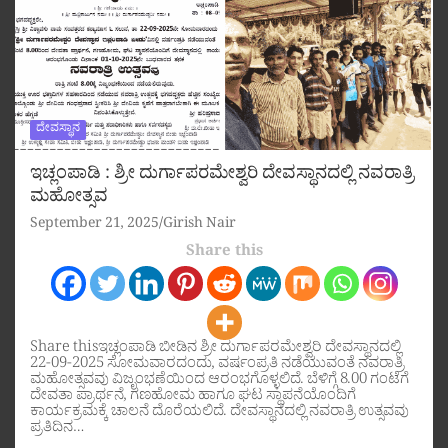
ದೇವಸ್ಥಾನ
ಇಚ್ಲಂಪಾಡಿ : ಶ್ರೀ ದುರ್ಗಾಪರಮೇಶ್ವರಿ ದೇವಸ್ಥಾನದಲ್ಲಿ ನವರಾತ್ರಿ
ಮಹೋತ್ಸವ
September 21, 2025
Girish Nair
Share this
Share thisಇಚ್ಲಂಪಾಡಿ ಬೀಡಿನ ಶ್ರೀ ದುರ್ಗಾಪರಮೇಶ್ವರಿ ದೇವಸ್ಥಾನದಲ್ಲಿ
22-09-2025 ಸೋಮವಾರದಂದು, ವರ್ಷಂಪ್ರತಿ ನಡೆಯುವಂತೆ ನವರಾತ್ರಿ
ಮಹೋತ್ಸವವು ವಿಜೃಂಭಣೆಯಿಂದ ಆರಂಭಗೊಳ್ಳಲಿದೆ. ಬೆಳಿಗ್ಗೆ 8.00 ಗಂಟೆಗೆ
ದೇವತಾ ಪ್ರಾರ್ಥನೆ, ಗಣಹೋಮ ಹಾಗೂ ಘಟ ಸ್ಥಾಪನೆಯೊಂದಿಗೆ
ಕಾರ್ಯಕ್ರಮಕ್ಕೆ ಚಾಲನೆ ದೊರೆಯಲಿದೆ. ದೇವಸ್ಥಾನದಲ್ಲಿ ನವರಾತ್ರಿ ಉತ್ಸವವು
ಪ್ರತಿದಿನ…