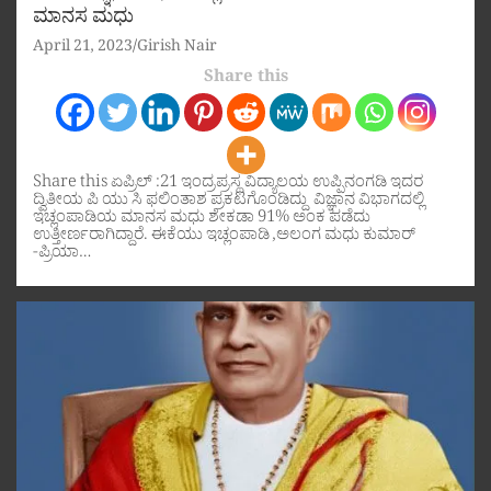
ಮಾನಸ ಮಧು
April 21, 2023
Girish Nair
Share this
Share this ಏಪ್ರಿಲ್ :21 ಇಂದ್ರಪ್ರಸ್ಥ ವಿದ್ಯಾಲಯ ಉಪ್ಪಿನಂಗಡಿ ಇದರ
ದ್ವಿತೀಯ ಪಿ ಯು ಸಿ ಫಲಿಂತಾಶ ಪ್ರಕಟಗೊಂಡಿದ್ದು ವಿಜ್ಞಾನ ವಿಭಾಗದಲ್ಲಿ
ಇಚ್ಲಂಪಾಡಿಯ ಮಾನಸ ಮಧು ಶೇಕಡಾ 91% ಅಂಕ ಪಡೆದು
ಉತ್ತೀರ್ಣರಾಗಿದ್ದಾರೆ. ಈಕೆಯು ಇಚ್ಲಂಪಾಡಿ ,ಅಲಂಗ ಮಧು ಕುಮಾರ್
-ಪ್ರಿಯಾ…