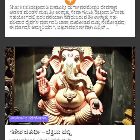
Share thisಇಚ್ಲಂಪಾಡಿ ಬೀಡು:ಶ್ರೀ ದುರ್ಗಾಪರಮೇಶ್ವರಿ ದೇವಸ್ಥಾನ
ಆಡಳಿತ ಮಂಡಳಿ ಮತ್ತು ಶ್ರೀ ಉಳ್ಳಾಕ್ಲು ಸೇವಾ ಸಮಿತಿ, ಇಚ್ಲಂಪಾಡಿ-ಬೀಡು
ಸಹಯೋಗದಲ್ಲಿ ಪರಂಪರೆಯಾಗಿ ನಡೆದುಬರುವ ಶ್ರೀ ಉಳ್ಳಾಕ್ಲು ಸಹ-
ಪರಿವಾರ ದೈವಗಳ ವರ್ಷಾವಧಿ ಜಾತ್ರಾ ಮಹೋತ್ಸವ ಮತ್ತು ನೇಮೋತ್ಸವವು
ಈ ವರ್ಷವೂ ಅದ್ದೂರಿಯಾಗಿ, ಭಕ್ತಿಭಾವಪೂರ್ಣವಾಗಿ ಏಪ್ರಿಲ್…
ಸಾರ್ವಜನಿಕ ಗಣೇಶೋತ್ಸವ
ಗಣೇಶ ಚತುರ್ಥಿ – ಭಕ್ತಿಯ ಹಬ್ಬ