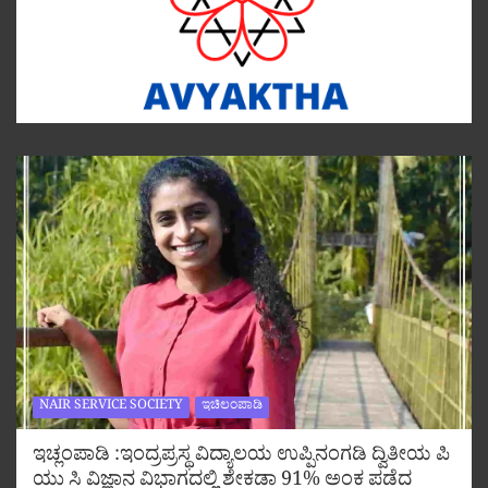
NAIR SERVICE SOCIETY
ಇಚಿಲಂಪಾಡಿ
ಇಚ್ಲಂಪಾಡಿ :ಇಂದ್ರಪ್ರಸ್ಥ ವಿದ್ಯಾಲಯ ಉಪ್ಪಿನಂಗಡಿ ದ್ವಿತೀಯ ಪಿ
ಯು ಸಿ ವಿಜ್ಞಾನ ವಿಭಾಗದಲ್ಲಿ ಶೇಕಡಾ 91% ಅಂಕ ಪಡೆದ