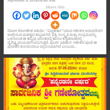
September 6, 2024
Girish Nair
Share this
Share thisಗಣೇಶ ಚತುರ್ಥಿ, “ವಿಘ್ನಹರ್ತಾ”ಯಾದ ಗಣೇಶನ ಆರಾಧನೆಗಾಗಿ
ಆಚರಿಸುವ ಮಹತ್ವದ ಹಬ್ಬವಾಗಿದೆ. ಭಕ್ತಿ, ಸಂಸ್ಕೃತಿ ಮತ್ತು ಸಂಭ್ರಮವನ್ನು
ಒಳಗೊಂಡ ಈ ಹಬ್ಬವು ಭಾರತದಲ್ಲಿ ಹಾಗೂ ಕನ್ನಡನಾಡಿನಲ್ಲಿ
ವೈಶಿಷ್ಟ್ಯಮಯವಾಗಿ ಜರುಗುತ್ತದೆ. ಪೂರ್ವ ಇತಿಹಾಸ: ಗಣೇಶನ ಪೂಜೆ ಈ
ಪುರಾತನ ಕಾಲದಿಂದಲೂ ಪ್ರಾರಂಭವಾಗಿದೆ ಎಂಬುದು…