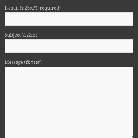
E-mail (ಇಮೇಲ್) (required)
Subject (ವಿಷಯ)
Message (ಮೆಸೇಜ್)