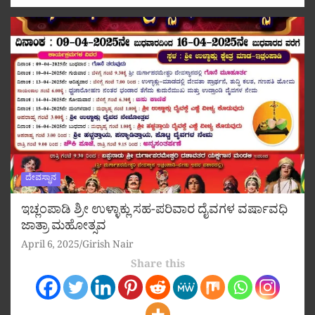
ದೇವಸ್ಥಾನ
ಇಚ್ಲಂಪಾಡಿ ಶ್ರೀ ಉಳ್ಳಾಕ್ಲು ಸಹ-ಪರಿವಾರ ದೈವಗಳ ವರ್ಷಾವಧಿ
ಜಾತ್ರಾ ಮಹೋತ್ಸವ
April 6, 2025
Girish Nair
Share this