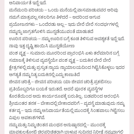
ಅನಿವಾರ್ಯತೆ ಇದ್ದೆ ಇದೆ.
ಮನೆಮಂದಿ ಪರಿಚಯ – ಒಂದು ಮನೆಯಲ್ಲಿ ವಾಸಮಾಡುವವರ ಅರಿವು
ನಮಗೆ ಮಾತ್ರವಲ್ಲ ಸಕಲರಿಗೂ ತಿಳಿದರೆ – ಅದರಿಂದ ಆಗುವ
ಪ್ರಯೋಜನಗಳು – ಒಂದೆರಡು ಅಲ್ಲ – ಇದು ಬೇರೆ ಬೇರೆ ಸಂದರ್ಭಗಳಲ್ಲಿ
ನಮ್ಮನ್ನು ಜಾಗ್ರತಗೊಳಿಸಿ ಮುನ್ನಡೆಯುವಂತೆ ಮಾಡುತದೆ
ಊರಿನ ಪರಿಚಯ – ನಮ್ಮ ಊರಿನ ಬಗ್ಗೆ ಕೂಡ ತಿಳಿಸುವ ಅವಶ್ಯಕತೆ ಇದ್ದೆ ಇದೆ.
ನಾವು ಇತ್ತ ದೃಷ್ಟಿ ಹಾಯಿಸಿ ಮುನ್ನಡೆಯೋಣ
ವಂಶ ವೃಕ್ಷ – ಸುಮಾರು ಮೂರರಿಂದ ಪ್ರಾರಂಭಿಸಿ ಏಳು ತಲೆಮಾರಿನ ಬಗ್ಗೆ
ಸಮಾಜಕ್ಕೆ ತಿಳಿಸುವ ವ್ಯವಸ್ಥೆಯೇ ವಂಶ ವೃಕ್ಷ – ಬದುಕಿನ ಬೇರೆ ಬೇರೆ
ಕ್ಷೇತ್ರಗಳಲ್ಲಿ ಮತ್ತು ಪ್ರಸ್ತುತ ನ್ಯಾಯ ನ್ಯಾಯಾಲಯದಿಂದ ಗಿಟ್ಟಿಸಿಕೊಳ್ಳಲು ಇದರ
ಅಗತ್ಯತೆ ನಮ್ಮ ನಿತ್ಯ ಬದುಕಿನಲ್ಲಿ ಎದ್ದು ಕಾಣುತಿದೆ
ಜೀವನ ಚರಿತ್ರೆ – ಜೀವನ ಪರಿಚಯ ಯಾ ಜೀವನ ಚರಿತ್ರೆ ಪ್ರಕಟಿಸಲು
ಪ್ರತಿಯೊಬ್ಬರಿಗೂ ಬಯಕೆ ಇರುತದೆ. ಆದರೆ ಪೂರಕ ವ್ಯವಸ್ಥೆಗಳ
ಕೊರತೆಯಿಂದ ಅದು ಕಾರ್ಯರೂಪಕ್ಕೆ ಬರುತಿಲ್ಲ . ಬಡವರಿಂದ ಆರಂಭಿಸಿ
ಶ್ರೀಮಂತರ ತನಕ – ಬೇಕಾದಲ್ಲಿ ಬೇಕಾದವರಿಗೆ – ವ್ಯವಸ್ಥೆ ಮಾಡುವುದು ನಮ್ಮ
ಕರ್ತವ್ಯ – ಇದು ನಮ್ಮ ಅನಿವಾರ್ಯತೆಯಲ್ಲಿ ಮುಂದಕ್ಕೆ ಸಿಂಹಪಾಲು ಗಿಟ್ಟಿಸಲು
ವಿಪುಲ ಅವಕಾಶಗಳಿವೆ.
ನಮ್ಮ ಮತ್ತು ನಿಮ್ಮ ಚಿಂತನ ಮಂಥನ ಅನುಷ್ಠಾನದಲ್ಲಿ – ಮುಂದಕ್ಕೆ
ಮಾವಕುಲಕೋಟಿ ಚಿರಪರಿಚಿತರಾಗಿ ಬಾಳುವ ಸುದಿನದ ನಿರೀಕ್ಷೆ ನಮ್ಮದಾಗಲಿ