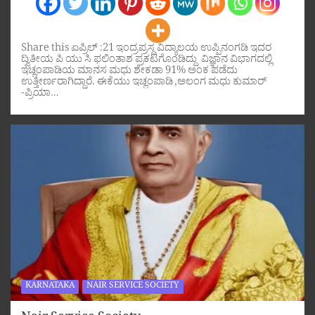
Share this ಏಪ್ರಿಲ್ :21 ಇಂದ್ರಪ್ರಸ್ಥ ವಿದ್ಯಾಲಯ ಉಪ್ಪಿನಂಗಡಿ ಇದರ
ದ್ವಿತೀಯ ಪಿ ಯು ಸಿ ಫಲಿಂತಾಶ ಪ್ರಕಟಗೊಂಡಿದ್ದು ವಿಜ್ಞಾನ ವಿಭಾಗದಲ್ಲಿ
ಇಚ್ಲಂಪಾಡಿಯ ಮಾನಸ ಮಧು ಶೇಕಡಾ 91% ಅಂಕ ಪಡೆದು
ಉತ್ತೀರ್ಣರಾಗಿದ್ದಾರೆ. ಈಕೆಯು ಇಚ್ಲಂಪಾಡಿ ,ಅಲಂಗ ಮಧು ಕುಮಾರ್
-ಪ್ರಿಯಾ…
KARNATAKA
NAIR SERVICE SOCIETY