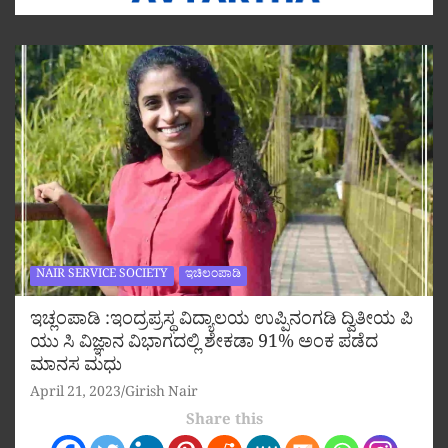
NAIR SERVICE SOCIETY
ಇಚಿಲಂಪಾಡಿ
ಇಚ್ಲಂಪಾಡಿ :ಇಂದ್ರಪ್ರಸ್ಥ ವಿದ್ಯಾಲಯ ಉಪ್ಪಿನಂಗಡಿ ದ್ವಿತೀಯ ಪಿ
ಯು ಸಿ ವಿಜ್ಞಾನ ವಿಭಾಗದಲ್ಲಿ ಶೇಕಡಾ 91% ಅಂಕ ಪಡೆದ
ಮಾನಸ ಮಧು
April 21, 2023
Girish Nair
Share this