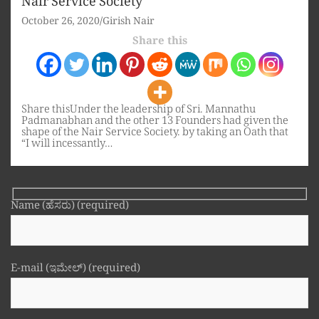
Nair Service Society
October 26, 2020
Girish Nair
Share this
Share thisUnder the leadership of Sri. Mannathu
Padmanabhan and the other 13 Founders had given the
shape of the Nair Service Society. by taking an Oath that
“I will incessantly…
Name (ಹೆಸರು) (required)
E-mail (ಇಮೇಲ್) (required)