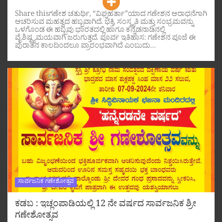
Share thisಗಣೇಶ ಚತುರ್ಥಿ, “ವಿಘ್ನಹರ್ತಾ”ಯಾದ ಗಣೇಶನ ಆರಾಧನೆಗಾಗಿ
ಆಚರಿಸುವ ಮಹತ್ವದ ಹಬ್ಬವಾಗಿದೆ. ಭಕ್ತಿ, ಸಂಸ್ಕೃತಿ ಮತ್ತು ಸಂಭ್ರಮವನ್ನು
ಒಳಗೊಂಡ ಈ ಹಬ್ಬವು ಭಾರತದಲ್ಲಿ ಹಾಗೂ ಕನ್ನಡನಾಡಿನಲ್ಲಿ
ವೈಶಿಷ್ಟ್ಯಮಯವಾಗಿ ಜರುಗುತ್ತದೆ. ಪೂರ್ವ ಇತಿಹಾಸ: ಗಣೇಶನ ಪೂಜೆ ಈ
ಪುರಾತನ ಕಾಲದಿಂದಲೂ ಪ್ರಾರಂಭವಾಗಿದೆ ಎಂಬುದು…
ಸಾರ್ವಜನಿಕ ಗಣೇಶೋತ್ಸವ
ಕಡಬ : ಇಚ್ಲಂಪಾಡಿಯಲ್ಲಿ 12 ನೇ ವರ್ಷದ ಸಾರ್ವಜನಿಕ ಶ್ರೀ
ಗಣೇಶೋತ್ಸವ