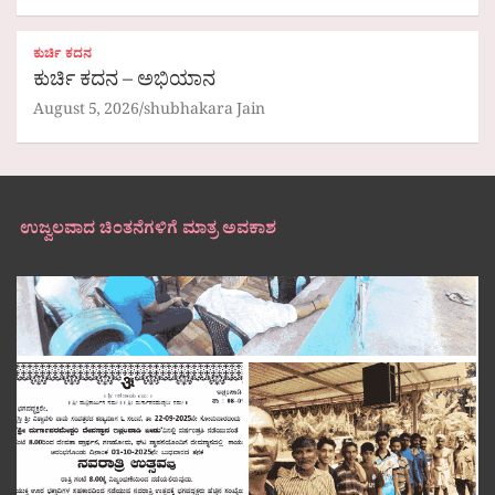
ಕುರ್ಚಿ ಕದನ
ಕುರ್ಚಿ ಕದನ – ಅಭಿಯಾನ
August 5, 2026
shubhakara Jain
ಉಜ್ವಲವಾದ ಚಿಂತನೆಗಳಿಗೆ ಮಾತ್ರ ಅವಕಾಶ