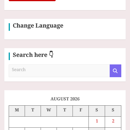
Change Language
Search here 👇
S
e
a
r
c
h
AUGUST 2026
M
T
W
T
F
S
S
1
2