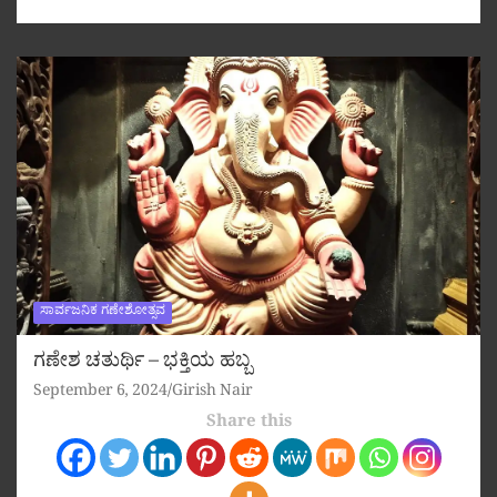
ಸಾರ್ವಜನಿಕ ಗಣೇಶೋತ್ಸವ
ಗಣೇಶ ಚತುರ್ಥಿ – ಭಕ್ತಿಯ ಹಬ್ಬ
September 6, 2024
Girish Nair
Share this