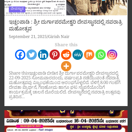
ದೇವಸ್ಥಾನ
ಇಚ್ಲಂಪಾಡಿ : ಶ್ರೀ ದುರ್ಗಾಪರಮೇಶ್ವರಿ ದೇವಸ್ಥಾನದಲ್ಲಿ ನವರಾತ್ರಿ
ಮಹೋತ್ಸವ
September 21, 2025
Girish Nair
Share this
Share thisಇಚ್ಲಂಪಾಡಿ ಬೀಡಿನ ಶ್ರೀ ದುರ್ಗಾಪರಮೇಶ್ವರಿ ದೇವಸ್ಥಾನದಲ್ಲಿ
22-09-2025 ಸೋಮವಾರದಂದು, ವರ್ಷಂಪ್ರತಿ ನಡೆಯುವಂತೆ ನವರಾತ್ರಿ
ಮಹೋತ್ಸವವು ವಿಜೃಂಭಣೆಯಿಂದ ಆರಂಭಗೊಳ್ಳಲಿದೆ. ಬೆಳಿಗ್ಗೆ 8.00 ಗಂಟೆಗೆ
ದೇವತಾ ಪ್ರಾರ್ಥನೆ, ಗಣಹೋಮ ಹಾಗೂ ಘಟ ಸ್ಥಾಪನೆಯೊಂದಿಗೆ
ಕಾರ್ಯಕ್ರಮಕ್ಕೆ ಚಾಲನೆ ದೊರೆಯಲಿದೆ. ದೇವಸ್ಥಾನದಲ್ಲಿ ನವರಾತ್ರಿ ಉತ್ಸವವು
ಪ್ರತಿದಿನ…