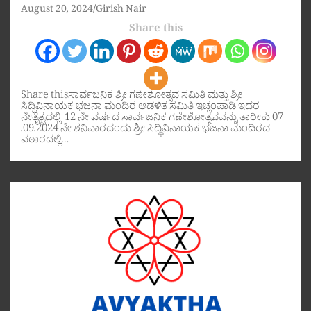
August 20, 2024
Girish Nair
Share this
Share thisಸಾರ್ವಜನಿಕ ಶ್ರೀ ಗಣೇಶೋತ್ಸವ ಸಮಿತಿ ಮತ್ತು ಶ್ರೀ
ಸಿದ್ಧಿವಿನಾಯಕ ಭಜನಾ ಮಂದಿರ ಆಡಳಿತ ಸಮಿತಿ ಇಚ್ಲಂಪಾಡಿ ಇದರ
ನೇತೃತ್ವದಲ್ಲಿ 12 ನೇ ವರ್ಷದ ಸಾರ್ವಜನಿಕ ಗಣೇಶೋತ್ಸವವನ್ನು ತಾರೀಕು 07
.09.2024 ನೇ ಶನಿವಾರದಂದು ಶ್ರೀ ಸಿದ್ಧಿವಿನಾಯಕ ಭಜನಾ ಮಂದಿರದ
ವಠಾರದಲ್ಲಿ…