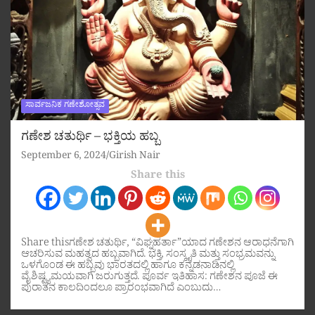
ಸಾರ್ವಜನಿಕ ಗಣೇಶೋತ್ಸವ
ಗಣೇಶ ಚತುರ್ಥಿ – ಭಕ್ತಿಯ ಹಬ್ಬ
September 6, 2024
Girish Nair
Share this
Share thisಗಣೇಶ ಚತುರ್ಥಿ, “ವಿಘ್ನಹರ್ತಾ”ಯಾದ ಗಣೇಶನ ಆರಾಧನೆಗಾಗಿ
ಆಚರಿಸುವ ಮಹತ್ವದ ಹಬ್ಬವಾಗಿದೆ. ಭಕ್ತಿ, ಸಂಸ್ಕೃತಿ ಮತ್ತು ಸಂಭ್ರಮವನ್ನು
ಒಳಗೊಂಡ ಈ ಹಬ್ಬವು ಭಾರತದಲ್ಲಿ ಹಾಗೂ ಕನ್ನಡನಾಡಿನಲ್ಲಿ
ವೈಶಿಷ್ಟ್ಯಮಯವಾಗಿ ಜರುಗುತ್ತದೆ. ಪೂರ್ವ ಇತಿಹಾಸ: ಗಣೇಶನ ಪೂಜೆ ಈ
ಪುರಾತನ ಕಾಲದಿಂದಲೂ ಪ್ರಾರಂಭವಾಗಿದೆ ಎಂಬುದು…