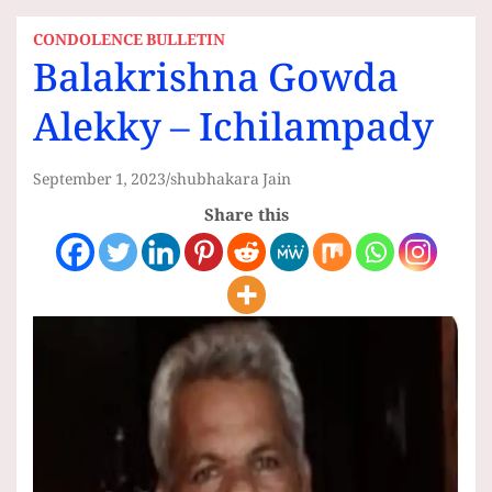
CONDOLENCE BULLETIN
Balakrishna Gowda
Alekky – Ichilampady
September 1, 2023
shubhakara Jain
Share this