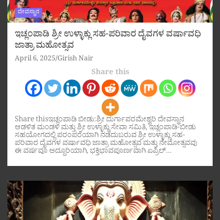
ದೇವಸ್ಥಾನ
ಇಚ್ಲಂಪಾಡಿ ಶ್ರೀ ಉಳ್ಳಾಕ್ಲು ಸಹ-ಪರಿವಾರ ದೈವಗಳ ವರ್ಷಾವಧಿ
ಜಾತ್ರಾ ಮಹೋತ್ಸವ
April 6, 2025
Girish Nair
Share this
Share thisಇಚ್ಲಂಪಾಡಿ ಬೀಡು:ಶ್ರೀ ದುರ್ಗಾಪರಮೇಶ್ವರಿ ದೇವಸ್ಥಾನ
ಆಡಳಿತ ಮಂಡಳಿ ಮತ್ತು ಶ್ರೀ ಉಳ್ಳಾಕ್ಲು ಸೇವಾ ಸಮಿತಿ, ಇಚ್ಲಂಪಾಡಿ-ಬೀಡು
ಸಹಯೋಗದಲ್ಲಿ ಪರಂಪರೆಯಾಗಿ ನಡೆದುಬರುವ ಶ್ರೀ ಉಳ್ಳಾಕ್ಲು ಸಹ-
ಪರಿವಾರ ದೈವಗಳ ವರ್ಷಾವಧಿ ಜಾತ್ರಾ ಮಹೋತ್ಸವ ಮತ್ತು ನೇಮೋತ್ಸವವು
ಈ ವರ್ಷವೂ ಅದ್ದೂರಿಯಾಗಿ, ಭಕ್ತಿಭಾವಪೂರ್ಣವಾಗಿ ಏಪ್ರಿಲ್…