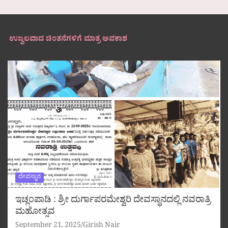
ಉಜ್ವಲವಾದ ಚಿಂತನೆಗಳಿಗೆ ಮಾತ್ರ ಅವಕಾಶ
ದೇವಸ್ಥಾನ
ಇಚ್ಲಂಪಾಡಿ : ಶ್ರೀ ದುರ್ಗಾಪರಮೇಶ್ವರಿ ದೇವಸ್ಥಾನದಲ್ಲಿ ನವರಾತ್ರಿ
ಮಹೋತ್ಸವ
September 21, 2025
Girish Nair