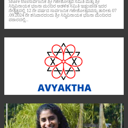
Share thisಸಾರ್ವಜನಿಕ ಶ್ರೀ ಗಣೇಶೋತ್ಸವ ಸಮಿತಿ ಮತ್ತು ಶ್ರೀ
ಸಿದ್ಧಿವಿನಾಯಕ ಭಜನಾ ಮಂದಿರ ಆಡಳಿತ ಸಮಿತಿ ಇಚ್ಲಂಪಾಡಿ ಇದರ
ನೇತೃತ್ವದಲ್ಲಿ 12 ನೇ ವರ್ಷದ ಸಾರ್ವಜನಿಕ ಗಣೇಶೋತ್ಸವವನ್ನು ತಾರೀಕು 07
.09.2024 ನೇ ಶನಿವಾರದಂದು ಶ್ರೀ ಸಿದ್ಧಿವಿನಾಯಕ ಭಜನಾ ಮಂದಿರದ
ವಠಾರದಲ್ಲಿ…