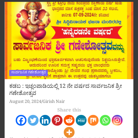
ಸಾರ್ವಜನಿಕ ಗಣೇಶೋತ್ಸವ
ಕಡಬ : ಇಚ್ಲಂಪಾಡಿಯಲ್ಲಿ 12 ನೇ ವರ್ಷದ ಸಾರ್ವಜನಿಕ ಶ್ರೀ
ಗಣೇಶೋತ್ಸವ
August 20, 2024
Girish Nair
Share this