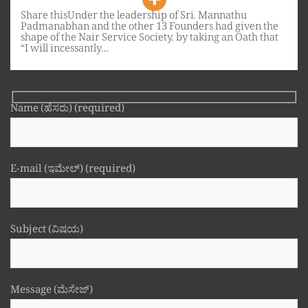
Share thisUnder the leadership of Sri. Mannathu
Padmanabhan and the other 13 Founders had given the
shape of the Nair Service Society. by taking an Oath that
“I will incessantly…
Name (ಹೆಸರು) (required)
E-mail (ಇಮೇಲ್) (required)
Subject (ವಿಷಯ)
Message (ಮೆಸೇಜ್)