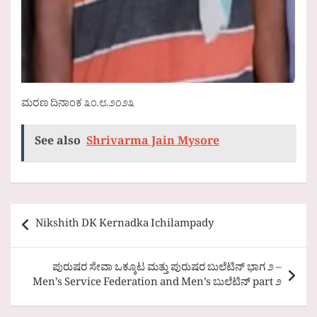
ಮರಣ ದಿನಾಂಕ ೩೦.೮.೨೦೨೩
See also
Shrivarma Jain Mysore
Post
Nikshith DK Kernadka Ichilampady
navigation
ಪುರುಷರ ಸೇವಾ ಒಕ್ಕೂಟ ಮತ್ತು ಪುರುಷರ ಬುಲೆಟಿನ್ ಭಾಗ ೨ –
Men’s Service Federation and Men’s ಬುಲೆಟಿನ್ part ೨