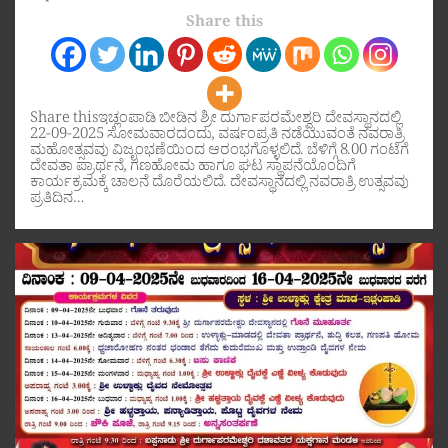
Share this
Share thisಇಚ್ಲಂಪಾಡಿ ಬೀಡಿನ ಶ್ರೀ ದುರ್ಗಾಪರಮೇಶ್ವರಿ ದೇವಸ್ಥಾನದಲ್ಲಿ
22-09-2025 ಸೋಮವಾರದಂದು, ವರ್ಷಂಪ್ರತಿ ನಡೆಯುವಂತೆ ನವರಾತ್ರಿ
ಮಹೋತ್ಸವವು ವಿಜೃಂಭಣೆಯಿಂದ ಆರಂಭಗೊಳ್ಳಲಿದೆ. ಬೆಳಿಗ್ಗೆ 8.00 ಗಂಟೆಗೆ
ದೇವತಾ ಪ್ರಾರ್ಥನೆ, ಗಣಹೋಮ ಹಾಗೂ ಘಟ ಸ್ಥಾಪನೆಯೊಂದಿಗೆ
ಕಾರ್ಯಕ್ರಮಕ್ಕೆ ಚಾಲನೆ ದೊರೆಯಲಿದೆ. ದೇವಸ್ಥಾನದಲ್ಲಿ ನವರಾತ್ರಿ ಉತ್ಸವವು
ಪ್ರತಿದಿನ…