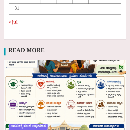
31
« Jul
READ MORE
ಆಡಳಿತಕ್ಕೆ ಸಲಹೆ ಅಭಿಯಾನ