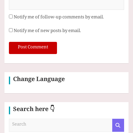
Notify me of follow-up comments by email.
Notify me of new posts by email.
Change Language
Search here 👇
S
e