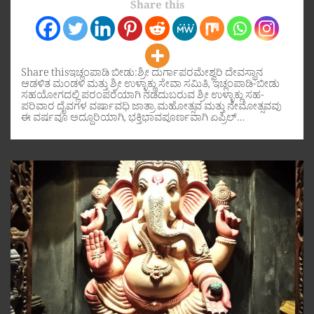
Share this
Share thisಇಚ್ಲಂಪಾಡಿ ಬೀಡು:ಶ್ರೀ ದುರ್ಗಾಪರಮೇಶ್ವರಿ ದೇವಸ್ಥಾನ
ಆಡಳಿತ ಮಂಡಳಿ ಮತ್ತು ಶ್ರೀ ಉಳ್ಳಾಕ್ಲು ಸೇವಾ ಸಮಿತಿ, ಇಚ್ಲಂಪಾಡಿ-ಬೀಡು
ಸಹಯೋಗದಲ್ಲಿ ಪರಂಪರೆಯಾಗಿ ನಡೆದುಬರುವ ಶ್ರೀ ಉಳ್ಳಾಕ್ಲು ಸಹ-
ಪರಿವಾರ ದೈವಗಳ ವರ್ಷಾವಧಿ ಜಾತ್ರಾ ಮಹೋತ್ಸವ ಮತ್ತು ನೇಮೋತ್ಸವವು
ಈ ವರ್ಷವೂ ಅದ್ದೂರಿಯಾಗಿ, ಭಕ್ತಿಭಾವಪೂರ್ಣವಾಗಿ ಏಪ್ರಿಲ್…