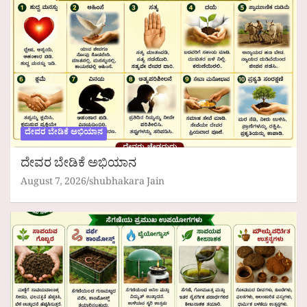
ದೇವರ ಬೇಡಿಕೆ ಅಭಿಯಾನ
ದೇವರ ಬೇಡಿಕೆ ಅಭಿಯಾನ
August 7, 2026
shubhakara Jain