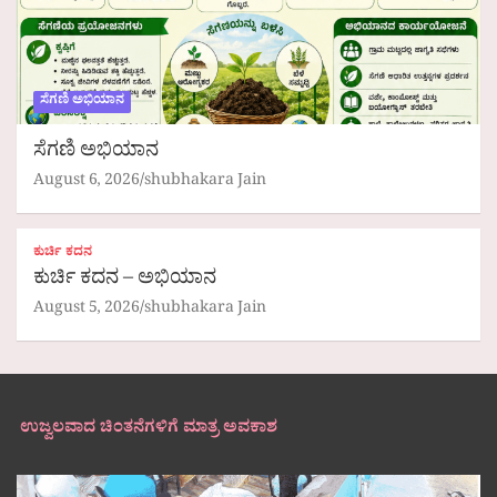
ಸೆಗಣಿ ಅಭಿಯಾನ
ಸೆಗಣಿ ಅಭಿಯಾನ
August 6, 2026
shubhakara Jain
ಕುರ್ಚಿ ಕದನ
ಕುರ್ಚಿ ಕದನ – ಅಭಿಯಾನ
August 5, 2026
shubhakara Jain
ಉಜ್ವಲವಾದ ಚಿಂತನೆಗಳಿಗೆ ಮಾತ್ರ ಅವಕಾಶ