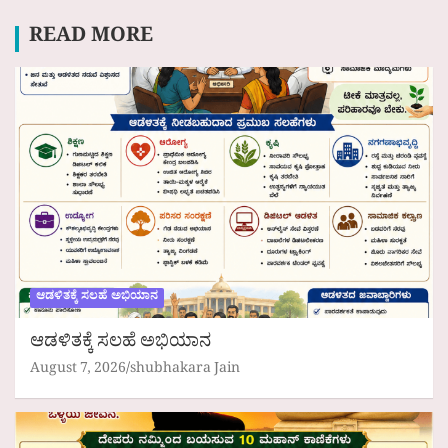
READ MORE
ಆಡಳಿತಕ್ಕೆ ಸಲಹೆ ಅಭಿಯಾನ
ಆಡಳಿತಕ್ಕೆ ಸಲಹೆ ಅಭಿಯಾನ
August 7, 2026
shubhakara Jain