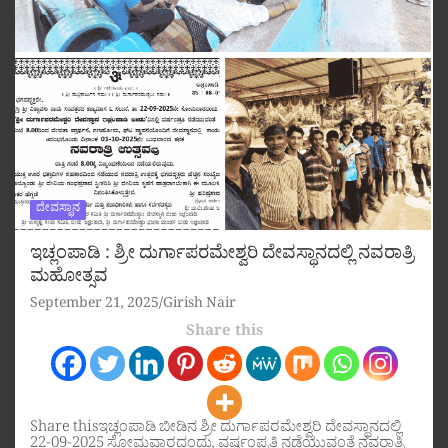
ದೇವಸ್ಥಾನ
ಇಚ್ಲಂಪಾಡಿ : ಶ್ರೀ ದುರ್ಗಾಪರಮೇಶ್ವರಿ ದೇವಸ್ಥಾನದಲ್ಲಿ ನವರಾತ್ರಿ
ಮಹೋತ್ಸವ
September 21, 2025
Girish Nair
Share this
Share thisಇಚ್ಲಂಪಾಡಿ ಬೀಡಿನ ಶ್ರೀ ದುರ್ಗಾಪರಮೇಶ್ವರಿ ದೇವಸ್ಥಾನದಲ್ಲಿ
22-09-2025 ಸೋಮವಾರದಂದು, ವರ್ಷಂಪ್ರತಿ ನಡೆಯುವಂತೆ ನವರಾತ್ರಿ