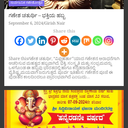
ಸಾರ್ವಜನಿಕ ಗಣೇಶೋತ್ಸವ
ಗಣೇಶ ಚತುರ್ಥಿ – ಭಕ್ತಿಯ ಹಬ್ಬ
September 6, 2024
Girish Nair
Share this
Share thisಗಣೇಶ ಚತುರ್ಥಿ, “ವಿಘ್ನಹರ್ತಾ”ಯಾದ ಗಣೇಶನ ಆರಾಧನೆಗಾಗಿ
ಆಚರಿಸುವ ಮಹತ್ವದ ಹಬ್ಬವಾಗಿದೆ. ಭಕ್ತಿ, ಸಂಸ್ಕೃತಿ ಮತ್ತು ಸಂಭ್ರಮವನ್ನು
ಒಳಗೊಂಡ ಈ ಹಬ್ಬವು ಭಾರತದಲ್ಲಿ ಹಾಗೂ ಕನ್ನಡನಾಡಿನಲ್ಲಿ
ವೈಶಿಷ್ಟ್ಯಮಯವಾಗಿ ಜರುಗುತ್ತದೆ. ಪೂರ್ವ ಇತಿಹಾಸ: ಗಣೇಶನ ಪೂಜೆ ಈ
ಪುರಾತನ ಕಾಲದಿಂದಲೂ ಪ್ರಾರಂಭವಾಗಿದೆ ಎಂಬುದು…