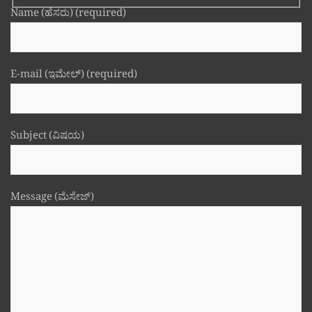
Name (ಹೆಸರು) (required)
E-mail (ಇಮೇಲ್) (required)
Subject (ವಿಷಯ)
Message (ಮೆಸೇಜ್)