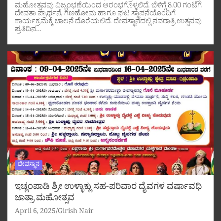
ಮಹೋತ್ಸವವು ವಿಜೃಂಭಣೆಯಿಂದ ಆರಂಭಗೊಳ್ಳಲಿದೆ. ಬೆಳಿಗ್ಗೆ 8.00 ಗಂಟೆಗೆ
ದೇವತಾ ಪ್ರಾರ್ಥನೆ, ಗಣಹೋಮ ಹಾಗೂ ಘಟ ಸ್ಥಾಪನೆಯೊಂದಿಗೆ
ಕಾರ್ಯಕ್ರಮಕ್ಕೆ ಚಾಲನೆ ದೊರೆಯಲಿದೆ. ದೇವಸ್ಥಾನದಲ್ಲಿ ನವರಾತ್ರಿ ಉತ್ಸವವು
ಪ್ರತಿದಿನ…
ದೇವಸ್ಥಾನ
ಇಚ್ಲಂಪಾಡಿ ಶ್ರೀ ಉಳ್ಳಾಕ್ಲು ಸಹ-ಪರಿವಾರ ದೈವಗಳ ವರ್ಷಾವಧಿ
ಜಾತ್ರಾ ಮಹೋತ್ಸವ
April 6, 2025
Girish Nair