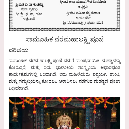
ಸಾಮೂಹಿಕ ವರಮಹಾಲಕ್ಷ್ಮಿ ಪೂಜೆ
ಪರಿಚಯ
ಸಾಮೂಹಿಕ ವರಮಹಾಲಕ್ಷ್ಮಿ ಪೂಜೆ ನಮಗೆ ಸಾಂಪ್ರದಾಯಿಕ ಮಹತ್ವವನ್ನು
ಕೋರುತ್ತದೆ, ಮತ್ತು ಇದು ಭಾರತೀಯ ಸಂಸ್ಕೃತಿಯ ಆಧಾರಭೂತ
ಕಾರ್ಯಕ್ರಮಗಳಲ್ಲಿ ಒಂದಾಗಿದೆ. ಇದು ಮಹಿಳೆಯರು ಐಶ್ವರ್ಯ, ಶಾಂತಿ,
ಮತ್ತು ಸಮೃದ್ಧಿಯನ್ನು ಕೋರಲು, ಆರಾಧಿಸಲು ನಡೆಸುವ ಮಹತ್ವದ ಪೂಜಾ
ವಿಧಿಯಾಗಿದೆ.