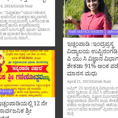
6, 2024
Girish Nair
ಥಿ, “ವಿಘ್ನಹರ್ತಾ”ಯಾದ ಗಣೇಶನ
 ಆಚರಿಸುವ ಮಹತ್ವದ ಹಬ್ಬವಾಗಿದೆ.
ಕೃತಿ ಮತ್ತು ಸಂಭ್ರಮವನ್ನು ಒಳಗೊಂಡ ಈ
ದಲ್ಲಿ ಹಾಗೂ ಕನ್ನಡನಾಡಿನಲ್ಲಿ
ವಾಗಿ ಜರುಗುತ್ತದೆ. ಪೂರ್ವ ಇತಿಹಾಸ:
NAIR SERVICE SOCIETY
ಇಚಿಲಂಪ
ೆ ಈ ಪುರಾತನ ಕಾಲದಿಂದಲೂ
ಿದೆ ಎಂಬುದು ನಮಗೆ…
ಇಚ್ಲಂಪಾಡಿ :ಇಂದ್ರಪ್ರಸ್ಥ
ವಿದ್ಯಾಲಯ ಉಪ್ಪಿನಂಗಡಿ
ಪಿ ಯು ಸಿ ವಿಜ್ಞಾನ ವಿಭಾಗ
ಶೇಕಡಾ 91% ಅಂಕ ಪಡ
ಮಾನಸ ಮಧು
April 21, 2023
Girish Nair
ಏಪ್ರಿಲ್ :21 ಇಂದ್ರಪ್ರಸ್ಥ ವಿದ್ಯಾಲಯ 
ಣೇಶೋತ್ಸವ
ಇದರ ದ್ವಿತೀಯ ಪಿ ಯು ಸಿ ಫಲಿಂತಾಶ
ಪ್ರಕಟಗೊಂಡಿದ್ದು ವಿಜ್ಞಾನ ವಿಭಾಗದಲ್ಲ
ಇಚ್ಲಂಪಾಡಿಯ ಮಾನಸ ಮಧು ಶೇಕ
ಚ್ಲಂಪಾಡಿಯಲ್ಲಿ 12 ನೇ
ಪಡೆದು ಉತ್ತೀರ್ಣರಾಗಿದ್ದಾರೆ. ಈಕೆಯ
,ಅಲಂಗ ಮಧು ಕುಮಾರ್ -ಪ್ರಿಯಾ 
ಾರ್ವಜನಿಕ ಶ್ರೀ
ಪುತ್ರಿ