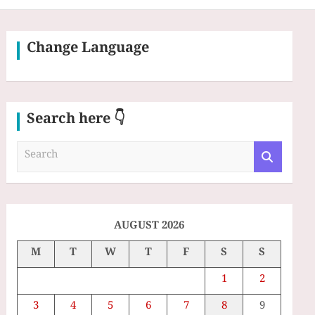
Change Language
Search here 👇
S
e
a
r
c
h
AUGUST 2026
M
T
W
T
F
S
S
1
2
3
4
5
6
7
8
9