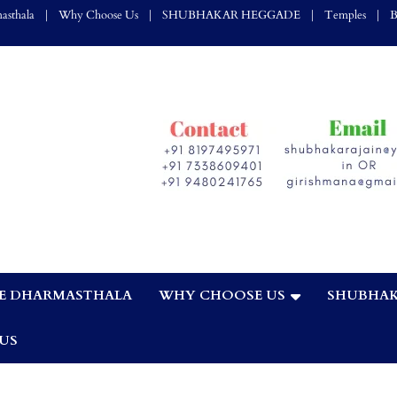
asthala
Why Choose Us
SHUBHAKAR HEGGADE
Temples
B
E DHARMASTHALA
WHY CHOOSE US
SHUBHAK
,
US