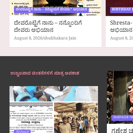
ದೇವರೊಟ್ಟಿಗೆ ನಾನು – ನನ್ನೊಂದಿಗೆ ದೇವರು” ಅಭಿಯಾನ
BIRTHDAY 
ದೇವರೊಟ್ಟಿಗೆ ನಾನು – ನನ್ನೊಂದಿಗೆ
Shresta- 
ದೇವರು ಅಭಿಯಾನ
ಅಭಿಯಾನ
August 8, 2026
shubhakara Jain
August 8, 2
ಉಜ್ವಲವಾದ ಚಿಂತನೆಗಳಿಗೆ ಮಾತ್ರ ಅವಕಾಶ
ಸಾರ್ವಜನಿಕ ಗ
ಗಣೇಶ ಚತ