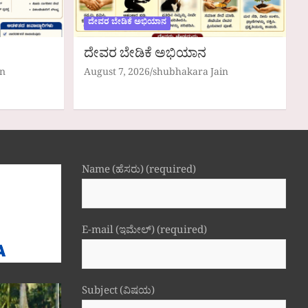
ದೇವರ ಬೇಡಿಕೆ ಅಭಿಯಾನ
ದೇವರ ಬೇಡಿಕೆ ಅಭಿಯಾನ
in
August 7, 2026
shubhakara Jain
Name (ಹೆಸರು) (required)
E-mail (ಇಮೇಲ್) (required)
Subject (ವಿಷಯ)