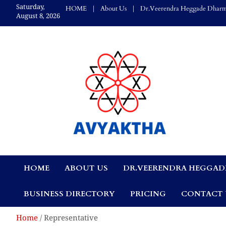
Skip
Saturday,
HOME
About Us
Dr.Veerendra Heggade Dharm
to
August 8, 2026
content
Avyaktha Bulletin:
HOME
ABOUT US
DR.VEERENDRA HEGGAD
Connecting Temples
BUSINESS DIRECTORY
PRICING
CONTACT 
Professionals, &
Home
Representative