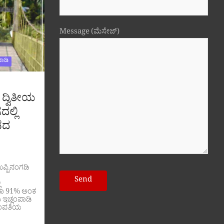
Message (ಮೆಸೇಜ್)
ಾಡಿ
 ದ್ವಿತೀಯ
ದಲ್ಲಿ
ೆದ
ಉಪ್ಪಿನಂಗಡಿ
ಿ
ಡಾ 91% ಅಂಕ
ು ಇಚ್ಲಂಪಾಡಿ
ದಂಪತಿಯ