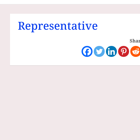
Communities
Representative
Shar