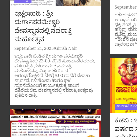
ದೇವಸ್ಥಾನ
September 
ಇಚ್ಲಂಪಾಡಿ : ಶ್ರೀ
ಗಣೇಶ ಚತುರ್
ಆರಾಧನೆಗಾಗಿ
ದುರ್ಗಾಪರಮೇಶ್ವರಿ
ಭಕ್ತಿ, ಸಂಸ್
ದೇವಸ್ಥಾನದಲ್ಲಿ ನವರಾತ್ರಿ
ಹಬ್ಬವು ಭಾರತ
ವೈಶಿಷ್ಟ್ಯಮಯ
ಮಹೋತ್ಸವ
ಗಣೇಶನ ಪೂಜ
ಪ್ರಾರಂಭವಾಗ
September 21, 2025
Girish Nair
ಇಚ್ಲಂಪಾಡಿ ಬೀಡಿನ ಶ್ರೀ ದುರ್ಗಾಪರಮೇಶ್ವರಿ
ದೇವಸ್ಥಾನದಲ್ಲಿ 22-09-2025 ಸೋಮವಾರದಂದು,
ವರ್ಷಂಪ್ರತಿ ನಡೆಯುವಂತೆ ನವರಾತ್ರಿ
ಮಹೋತ್ಸವವು ವಿಜೃಂಭಣೆಯಿಂದ
ಆರಂಭಗೊಳ್ಳಲಿದೆ. ಬೆಳಿಗ್ಗೆ 8.00 ಗಂಟೆಗೆ ದೇವತಾ
ಪ್ರಾರ್ಥನೆ, ಗಣಹೋಮ ಹಾಗೂ ಘಟ
ಸ್ಥಾಪನೆಯೊಂದಿಗೆ ಕಾರ್ಯಕ್ರಮಕ್ಕೆ ಚಾಲನೆ
ದೊರೆಯಲಿದೆ. ದೇವಸ್ಥಾನದಲ್ಲಿ ನವರಾತ್ರಿ ಉತ್ಸವವು
ಪ್ರತಿದಿನ ರಾತ್ರಿ…
ಸಾರ್ವಜನಿಕ ಗ
ಕಡಬ : ಇ
ವರ್ಷದ ಸ