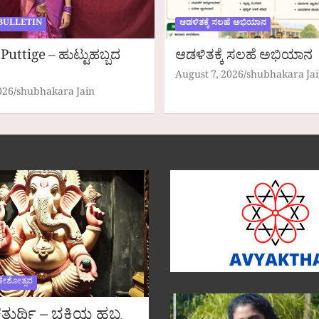
BULLETIN
ಆಡಳಿತಕ್ಕೆ ಸಲಹೆ ಅಭಿಯಾನ
Puttige – ಹುಟ್ಟುಹಬ್ಬದ
ಆಡಳಿತಕ್ಕೆ ಸಲಹೆ ಅಭಿಯಾನ
August 7, 2026
shubhakara Ja
026
shubhakara Jain
ಣೇಶೋತ್ಸವ
ುರ್ಥಿ – ಭಕ್ತಿಯ ಹಬ್ಬ