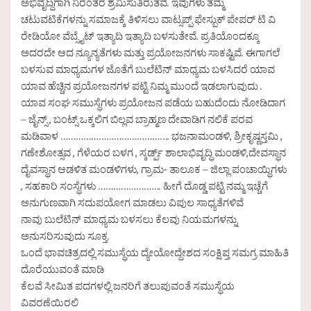
ಅಭಿವೃದ್ದಿಗಾಗಿ ನಿರಂತರ ಶ್ರಮಿಸುತಿರುತವೆ. ಇವುಗಳು ತಮ್ಮ
ಚಟುವಟಿಕೆಗಳನ್ನು ಸಮಾಜಕ್ಕೆ ತಿಳಿಸಲು ವಾಟ್ಸಪ್ಪ್ ಫೇಸ್ಬುಕ್ ಪೇಪರ್ ಟಿ ವಿ
ರೇಡಿಯೋ ವೆಬ್ಸೈಟ್ ಇತ್ಯಾದಿ ಇತ್ಯಾದಿ ಬಳಸುತೇವೆ. ಪ್ರತಿಯೊಂದಕ್ಕೂ
ಅದರದೇ ಆದ ನ್ಯೂನ್ಯತೆಗಳು ಮತ್ತು ಪ್ರಯೋಜನಗಳು ಸಾಕಷ್ಟಿವೆ. ಈಗಾಗಲೆ
ಬಳಸುವ ಮಾಧ್ಯಮಗಳ ಜೊತೆಗೆ ಬುಲೆಟಿನ್ ಮಾಧ್ಯಮ ಬಳಸಿದರೆ ಯಾವ
ಯಾವ ಹೆಚ್ಚಿನ ಪ್ರಯೋಜನಗಳ ಪಟ್ಟಿ ನಿಮ್ಮ ಮುಂದೆ ಇಡಲಾಗುವುದು .
ಯಾವ ಸಂಘ ಸಮುಸ್ಥೆಗಳು ಪ್ರಯೋಜನ ಪಡೆಯ ಬಹುದೆಂದು ನೋಡಿದಾಗ
– ಜೈನ್ಸ್ , ಬಂಟ್ಸ್ ಒಕ್ಕಲಿಗ ಬಿಲ್ಲವ ಬ್ರಾಹ್ಮಣ ದೇವಾಡಿಗ ನಲಿಕೆ ಪರವ
ಮಡಿವಾಳ ……………………………………. ಭಜನಾಮಂಡಳಿ, ಶ್ರೀಕೃಷ್ಣಸ್ತಮಿ ,
ಗಣೇಶೋತ್ಸವ , ಗೆಳೆಯರ ಬಳಗ , ಸ್ಕರ್ಡ್ಪ್ ಶಾಲಾಭಿವೃದ್ಧಿ ಮಂಡಳಿ,ದೇವಸ್ಥಾನ
ದೈವಸ್ಥಾನ ಆಡಳಿತ ಮಂಡಳಿಗಳು, ಗ್ರಾಮ- ತಾಲೂಕ – ಜಿಲ್ಲಾ ಪಂಚಾಯ್ಥಿಗಳು
, ಸಹಕಾರಿ ಸಂಸ್ಥೆಗಳು ……………………. ಹೀಗೆ ದೊಡ್ಡ ಪಟ್ಟಿ ನಮ್ಮ ಇಚ್ಚೆಗೆ
ಅನುಗುಣವಾಗಿ ಸದುಪಯೋಗ ಮಾಡಲು ವಿಪುಲ ಸಾಧ್ಯತೆಗಳಿವೆ
ನಾವು ಬುಲೆಟಿನ್ ಮಾಧ್ಯಮ ಬಳಸಲು ಕೆಲವು ನಿಯಮಗಳನ್ನು
ಅನುಸರಿಸುವುದು ಸೂಕ್ತ.
ಒಂದೆ ಭಾವಚಿತ್ರದಲ್ಲಿ ಸಮುಸ್ಥೆಯ ದ್ಯೇಯೋದ್ದೇಶದ ಸಂಕ್ಷಿಪ್ತ ಸಮಗ್ರ ಮಾಹಿತಿ
ದೊರೆಯುವಂತೆ ಮಾಡಿ
ಕೆಲವೆ ಸೀಮಿತ ಪದಗಳಲ್ಲಿ ಜನರಿಗೆ ತಲುಪುವಂತೆ ಸಮುಸ್ಥೆಯ
ವಿವರಣೆಯಿರಲಿ