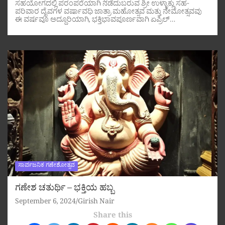
ಸಹಯೋಗದಲ್ಲಿ ಪರಂಪರೆಯಾಗಿ ನಡೆದುಬರುವ ಶ್ರೀ ಉಳ್ಳಾಕ್ಲು ಸಹ-
ಪರಿವಾರ ದೈವಗಳ ವರ್ಷಾವಧಿ ಜಾತ್ರಾ ಮಹೋತ್ಸವ ಮತ್ತು ನೇಮೋತ್ಸವವು
ಈ ವರ್ಷವೂ ಅದ್ದೂರಿಯಾಗಿ, ಭಕ್ತಿಭಾವಪೂರ್ಣವಾಗಿ ಏಪ್ರಿಲ್…
ಸಾರ್ವಜನಿಕ ಗಣೇಶೋತ್ಸವ
ಗಣೇಶ ಚತುರ್ಥಿ – ಭಕ್ತಿಯ ಹಬ್ಬ
September 6, 2024
Girish Nair
Share this