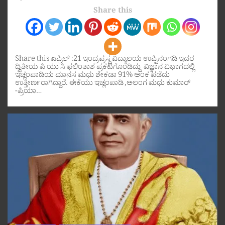
Share this
Share this ಏಪ್ರಿಲ್ :21 ಇಂದ್ರಪ್ರಸ್ಥ ವಿದ್ಯಾಲಯ ಉಪ್ಪಿನಂಗಡಿ ಇದರ
ದ್ವಿತೀಯ ಪಿ ಯು ಸಿ ಫಲಿಂತಾಶ ಪ್ರಕಟಗೊಂಡಿದ್ದು ವಿಜ್ಞಾನ ವಿಭಾಗದಲ್ಲಿ
ಇಚ್ಲಂಪಾಡಿಯ ಮಾನಸ ಮಧು ಶೇಕಡಾ 91% ಅಂಕ ಪಡೆದು
ಉತ್ತೀರ್ಣರಾಗಿದ್ದಾರೆ. ಈಕೆಯು ಇಚ್ಲಂಪಾಡಿ ,ಅಲಂಗ ಮಧು ಕುಮಾರ್
-ಪ್ರಿಯಾ…