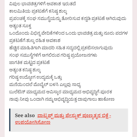
ವಿಪುಲ ಭಾವಚಿತ್ರಗಳಿಗೆ ಅವಕಾಶ ಇರುತದೆ
ಕಾಲಮಿತಿಯ ಪ್ರಕಟಣೆಗೆ ಕನಿಷ್ಠ ಶುಲ್ಕ
ಪ್ರಪಂಚಕ್ಕೆ ಸಂಘ ಸಮುಸ್ಥೆಯನ್ನು ತೋರಿಸುವ ಕನ್ನಡಿ ಪ್ರಕಟಣೆ ಆಗಿರುವುದು
ಅತ್ಯಂತ ಸೂಕ್ತ
ಒಂದೊಂದು ವಿಭಿನ್ನ ವೇದಿಕೆಗಳಿಂದ ಒಂದು ಭಾವಚಿತ್ರ ಮತ್ತು ನೂರು ಪದಗಳ
ಪ್ರಕಟಣೆಗೆ ಶುಲ್ಕ ರಹಿತ ಅವಕಾಶ
ಹೆಚ್ಚಿನ ಮಾಹಿತಿಗಾಗಿ ಮಾದರಿ ಸಹಿತ ಸದ್ಯದಲ್ಲಿ ಪ್ರಕಟಿಸಲಾಗುವುದು
ಸಂಘ ಸಮುಸ್ಥೆಗಳಿಗೆ ಆಗಲಿರುವ ಗರಿಷ್ಠ ಪ್ರಯೋಜನಗಳು
ಜಾಗತಿಕ ಮಟ್ಟದ ಪ್ರಕಟಣೆ
ಅತ್ಯಂತ ಕನಿಷ್ಠ ಶುಲ್ಕ
ಗರಿಷ್ಠ ಉದ್ಯೋಗ ಉದ್ಯಮಕ್ಕೆ ಒತ್ತು
ಮನೆಯಿಂದಲೆ ಮೊಬೈಲ್ ಬಳಸಿ ಎಲ್ಲವು ಸಾಧ್ಯ
ಬುಲೆಟಿನ್ ಮಾಧ್ಯಮದ ಆವಿಸ್ಕಾರ ಮಾಧ್ಯಮದ ಅಭಿವೃದ್ಧಿಗೆ ಪೂರಕ
ನಾವು ನೀವು ಒಂದಾಗಿ ನಮ್ಮ ಅಭಿವೃದ್ಧಿಯತ್ತ ದಾಪುಗಾಲು ಹಾಕೋಣ
See also
ವಾಟ್ಸಪ್ಪ್ ಮತ್ತು ಫೇಸ್ಬುಕ್ ಪೂಣ್ಯತ್ಮನ ಭಿಕ್ಷೆ -
ಉಪಯೋಗಿಸೋಣ