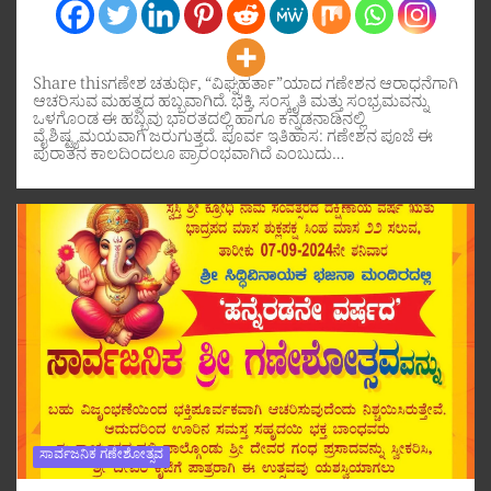
Share thisಗಣೇಶ ಚತುರ್ಥಿ, “ವಿಘ್ನಹರ್ತಾ”ಯಾದ ಗಣೇಶನ ಆರಾಧನೆಗಾಗಿ
ಆಚರಿಸುವ ಮಹತ್ವದ ಹಬ್ಬವಾಗಿದೆ. ಭಕ್ತಿ, ಸಂಸ್ಕೃತಿ ಮತ್ತು ಸಂಭ್ರಮವನ್ನು
ಒಳಗೊಂಡ ಈ ಹಬ್ಬವು ಭಾರತದಲ್ಲಿ ಹಾಗೂ ಕನ್ನಡನಾಡಿನಲ್ಲಿ
ವೈಶಿಷ್ಟ್ಯಮಯವಾಗಿ ಜರುಗುತ್ತದೆ. ಪೂರ್ವ ಇತಿಹಾಸ: ಗಣೇಶನ ಪೂಜೆ ಈ
ಪುರಾತನ ಕಾಲದಿಂದಲೂ ಪ್ರಾರಂಭವಾಗಿದೆ ಎಂಬುದು…
ಸಾರ್ವಜನಿಕ ಗಣೇಶೋತ್ಸವ