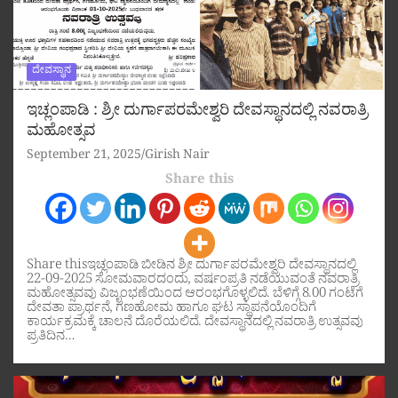
ದೇವಸ್ಥಾನ
ಇಚ್ಲಂಪಾಡಿ : ಶ್ರೀ ದುರ್ಗಾಪರಮೇಶ್ವರಿ ದೇವಸ್ಥಾನದಲ್ಲಿ ನವರಾತ್ರಿ
ಮಹೋತ್ಸವ
September 21, 2025
Girish Nair
Share this
Share thisಇಚ್ಲಂಪಾಡಿ ಬೀಡಿನ ಶ್ರೀ ದುರ್ಗಾಪರಮೇಶ್ವರಿ ದೇವಸ್ಥಾನದಲ್ಲಿ
22-09-2025 ಸೋಮವಾರದಂದು, ವರ್ಷಂಪ್ರತಿ ನಡೆಯುವಂತೆ ನವರಾತ್ರಿ
ಮಹೋತ್ಸವವು ವಿಜೃಂಭಣೆಯಿಂದ ಆರಂಭಗೊಳ್ಳಲಿದೆ. ಬೆಳಿಗ್ಗೆ 8.00 ಗಂಟೆಗೆ
ದೇವತಾ ಪ್ರಾರ್ಥನೆ, ಗಣಹೋಮ ಹಾಗೂ ಘಟ ಸ್ಥಾಪನೆಯೊಂದಿಗೆ
ಕಾರ್ಯಕ್ರಮಕ್ಕೆ ಚಾಲನೆ ದೊರೆಯಲಿದೆ. ದೇವಸ್ಥಾನದಲ್ಲಿ ನವರಾತ್ರಿ ಉತ್ಸವವು
ಪ್ರತಿದಿನ…