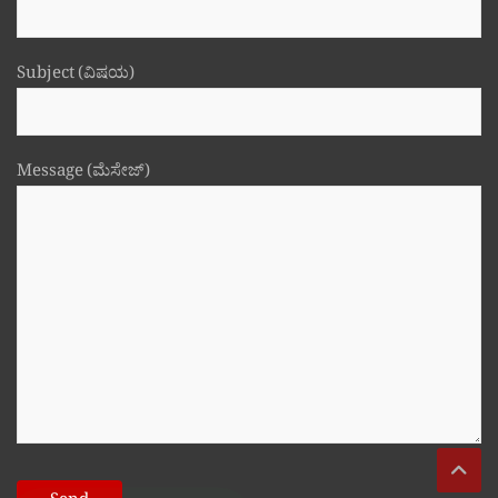
Subject (ವಿಷಯ)
Message (ಮೆಸೇಜ್)