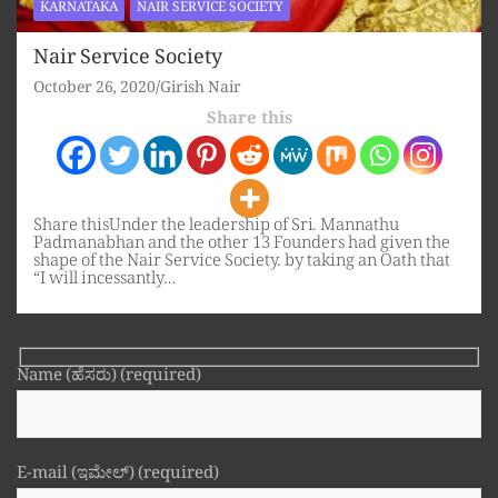
KARNATAKA
NAIR SERVICE SOCIETY
Nair Service Society
October 26, 2020
Girish Nair
Share this
Share thisUnder the leadership of Sri. Mannathu
Padmanabhan and the other 13 Founders had given the
shape of the Nair Service Society. by taking an Oath that
“I will incessantly…
Name (ಹೆಸರು) (required)
E-mail (ಇಮೇಲ್) (required)