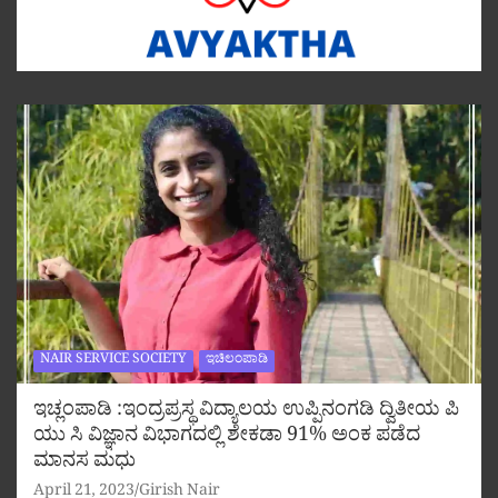
NAIR SERVICE SOCIETY
ಇಚಿಲಂಪಾಡಿ
ಇಚ್ಲಂಪಾಡಿ :ಇಂದ್ರಪ್ರಸ್ಥ ವಿದ್ಯಾಲಯ ಉಪ್ಪಿನಂಗಡಿ ದ್ವಿತೀಯ ಪಿ
ಯು ಸಿ ವಿಜ್ಞಾನ ವಿಭಾಗದಲ್ಲಿ ಶೇಕಡಾ 91% ಅಂಕ ಪಡೆದ
ಮಾನಸ ಮಧು
April 21, 2023
Girish Nair