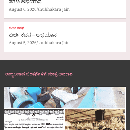
ಸೆಗಣಿ ಅಭಿಯಾನ
August 6, 2026
shubhakara Jain
ಕುರ್ಚಿ ಕದನ
ಕುರ್ಚಿ ಕದನ – ಅಭಿಯಾನ
August 5, 2026
shubhakara Jain
ಉಜ್ವಲವಾದ ಚಿಂತನೆಗಳಿಗೆ ಮಾತ್ರ ಅವಕಾಶ