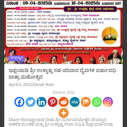
ದೇವಸ್ಥಾನ
ಇಚ್ಲಂಪಾಡಿ ಶ್ರೀ ಉಳ್ಳಾಕ್ಲು ಸಹ-ಪರಿವಾರ ದೈವಗಳ ವರ್ಷಾವಧಿ
ಜಾತ್ರಾ ಮಹೋತ್ಸವ
April 6, 2025
Girish Nair
Share this
Share thisಇಚ್ಲಂಪಾಡಿ ಬೀಡು:ಶ್ರೀ ದುರ್ಗಾಪರಮೇಶ್ವರಿ ದೇವಸ್ಥಾನ
ಆಡಳಿತ ಮಂಡಳಿ ಮತ್ತು ಶ್ರೀ ಉಳ್ಳಾಕ್ಲು ಸೇವಾ ಸಮಿತಿ, ಇಚ್ಲಂಪಾಡಿ-ಬೀಡು