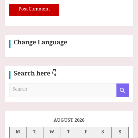
Change Language
Search here 👇
S
e
a
r
c
h
AUGUST 2026
M
T
W
T
F
S
S