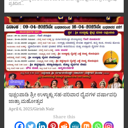
ಪ್ರತಿದಿನ…
ದೇವಸ್ಥಾನ
ಇಚ್ಲಂಪಾಡಿ ಶ್ರೀ ಉಳ್ಳಾಕ್ಲು ಸಹ-ಪರಿವಾರ ದೈವಗಳ ವರ್ಷಾವಧಿ
ಜಾತ್ರಾ ಮಹೋತ್ಸವ
April 6, 2025
Girish Nair
Share this