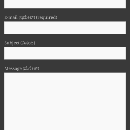
E-mail (ಇಮೇಲ್) (required)
Subject (ವಿಷಯ)
Message (ಮೆಸೇಜ್)