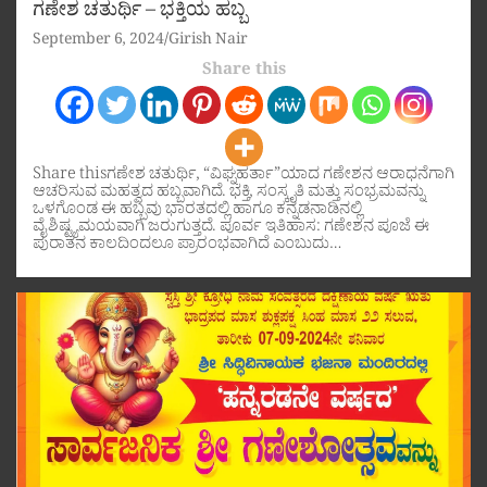
ಗಣೇಶ ಚತುರ್ಥಿ – ಭಕ್ತಿಯ ಹಬ್ಬ
September 6, 2024
Girish Nair
Share this
Share thisಗಣೇಶ ಚತುರ್ಥಿ, “ವಿಘ್ನಹರ್ತಾ”ಯಾದ ಗಣೇಶನ ಆರಾಧನೆಗಾಗಿ
ಆಚರಿಸುವ ಮಹತ್ವದ ಹಬ್ಬವಾಗಿದೆ. ಭಕ್ತಿ, ಸಂಸ್ಕೃತಿ ಮತ್ತು ಸಂಭ್ರಮವನ್ನು
ಒಳಗೊಂಡ ಈ ಹಬ್ಬವು ಭಾರತದಲ್ಲಿ ಹಾಗೂ ಕನ್ನಡನಾಡಿನಲ್ಲಿ
ವೈಶಿಷ್ಟ್ಯಮಯವಾಗಿ ಜರುಗುತ್ತದೆ. ಪೂರ್ವ ಇತಿಹಾಸ: ಗಣೇಶನ ಪೂಜೆ ಈ
ಪುರಾತನ ಕಾಲದಿಂದಲೂ ಪ್ರಾರಂಭವಾಗಿದೆ ಎಂಬುದು…