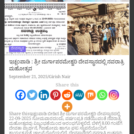
ದೇವಸ್ಥಾನ
ಇಚ್ಲಂಪಾಡಿ : ಶ್ರೀ ದುರ್ಗಾಪರಮೇಶ್ವರಿ ದೇವಸ್ಥಾನದಲ್ಲಿ ನವರಾತ್ರಿ
ಮಹೋತ್ಸವ
September 21, 2025
Girish Nair
Share this
Share thisಇಚ್ಲಂಪಾಡಿ ಬೀಡಿನ ಶ್ರೀ ದುರ್ಗಾಪರಮೇಶ್ವರಿ ದೇವಸ್ಥಾನದಲ್ಲಿ
22-09-2025 ಸೋಮವಾರದಂದು, ವರ್ಷಂಪ್ರತಿ ನಡೆಯುವಂತೆ ನವರಾತ್ರಿ
ಮಹೋತ್ಸವವು ವಿಜೃಂಭಣೆಯಿಂದ ಆರಂಭಗೊಳ್ಳಲಿದೆ. ಬೆಳಿಗ್ಗೆ 8.00 ಗಂಟೆಗೆ
ದೇವತಾ ಪ್ರಾರ್ಥನೆ, ಗಣಹೋಮ ಹಾಗೂ ಘಟ ಸ್ಥಾಪನೆಯೊಂದಿಗೆ
ಕಾರ್ಯಕ್ರಮಕ್ಕೆ ಚಾಲನೆ ದೊರೆಯಲಿದೆ. ದೇವಸ್ಥಾನದಲ್ಲಿ ನವರಾತ್ರಿ ಉತ್ಸವವು