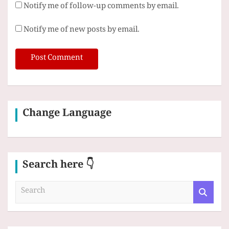
Notify me of follow-up comments by email.
Notify me of new posts by email.
Change Language
Search here 👇
S
e
a
r