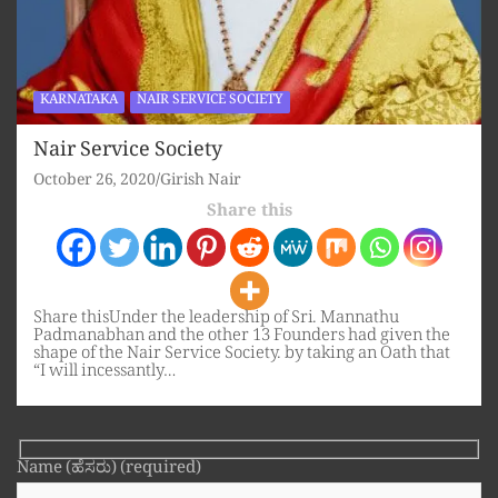
KARNATAKA
NAIR SERVICE SOCIETY
Nair Service Society
October 26, 2020
Girish Nair
Share this
Share thisUnder the leadership of Sri. Mannathu
Padmanabhan and the other 13 Founders had given the
shape of the Nair Service Society. by taking an Oath that
“I will incessantly…
Name (ಹೆಸರು) (required)