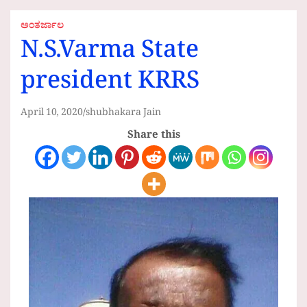
ಅಂತರ್ಜಾಲ
N.S.Varma State
president KRRS
April 10, 2020
shubhakara Jain
Share this