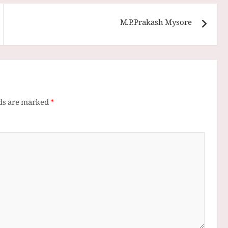
M.P.Prakash Mysore
lds are marked
*