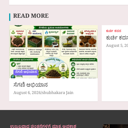
READ MORE
ಕುರ್ಚಿ ಕದನ
ಕುರ್ಚಿ ಕ
August 5, 2
ಸೆಗಣಿ ಅಭಿಯಾನ
ಸೆಗಣಿ ಅಭಿಯಾನ
August 6, 2026
shubhakara Jain
ಉಜ್ವಲವಾದ ಚಿಂತನೆಗಳಿಗೆ ಮಾತ್ರ ಅವಕಾಶ