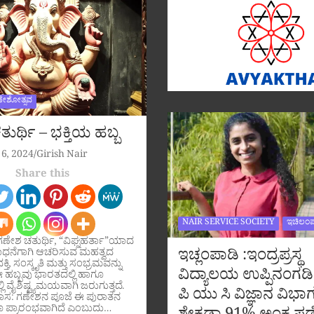
ಣೇಶೋತ್ಸವ
ುರ್ಥಿ – ಭಕ್ತಿಯ ಹಬ್ಬ
6, 2024
Girish Nair
Share this
NAIR SERVICE SOCIETY
ಇಚಿಲಂಪ
ಗಣೇಶ ಚತುರ್ಥಿ, “ವಿಘ್ನಹರ್ತಾ”ಯಾದ
ಇಚ್ಲಂಪಾಡಿ :ಇಂದ್ರಪ್ರಸ್ಥ
ಧನೆಗಾಗಿ ಆಚರಿಸುವ ಮಹತ್ವದ
ಕ್ತಿ, ಸಂಸ್ಕೃತಿ ಮತ್ತು ಸಂಭ್ರಮವನ್ನು
ವಿದ್ಯಾಲಯ ಉಪ್ಪಿನಂಗಡಿ
ಹಬ್ಬವು ಭಾರತದಲ್ಲಿ ಹಾಗೂ
ಲಿ ವೈಶಿಷ್ಟ್ಯಮಯವಾಗಿ ಜರುಗುತ್ತದೆ.
ಪಿ ಯು ಸಿ ವಿಜ್ಞಾನ ವಿಭಾಗ
ಹಾಸ: ಗಣೇಶನ ಪೂಜೆ ಈ ಪುರಾತನ
 ಪ್ರಾರಂಭವಾಗಿದೆ ಎಂಬುದು…