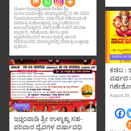
Share thisಇಚ್ಲಂಪಾಡಿ ಬೀಡಿನ ಶ್ರೀ
ದುರ್ಗಾಪರಮೇಶ್ವರಿ ದೇವಸ್ಥಾನದಲ್ಲಿ 22-09-2025
ಸೋಮವಾರದಂದು, ವರ್ಷಂಪ್ರತಿ ನಡೆಯುವಂತೆ
ನವರಾತ್ರಿ ಮಹೋತ್ಸವವು ವಿಜೃಂಭಣೆಯಿಂದ
ಆರಂಭಗೊಳ್ಳಲಿದೆ. ಬೆಳಿಗ್ಗೆ 8.00 ಗಂಟೆಗೆ ದೇವತಾ
ಪ್ರಾರ್ಥನೆ, ಗಣಹೋಮ ಹಾಗೂ ಘಟ
ಸ್ಥಾಪನೆಯೊಂದಿಗೆ ಕಾರ್ಯಕ್ರಮಕ್ಕೆ ಚಾಲನೆ
ದೊರೆಯಲಿದೆ. ದೇವಸ್ಥಾನದಲ್ಲಿ ನವರಾತ್ರಿ ಉತ್ಸವವು
ಪ್ರತಿದಿನ…
ಸಾರ್ವಜನಿಕ ಗ
ಕಡಬ : ಇ
ವರ್ಷದ ಸ
ಗಣೇಶೋತ
August 20,
ದೇವಸ್ಥಾನ
ಇಚ್ಲಂಪಾಡಿ ಶ್ರೀ ಉಳ್ಳಾಕ್ಲು ಸಹ-
ಪರಿವಾರ ದೈವಗಳ ವರ್ಷಾವಧಿ