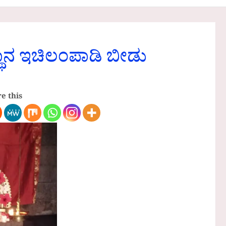
್ಥಾನ ಇಚಿಲಂಪಾಡಿ ಬೀಡು
e this