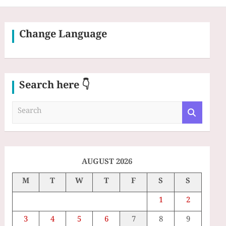
Change Language
Search here 👇
S
e
a
r
c
h
AUGUST 2026
M
T
W
T
F
S
S
1
2
3
4
5
6
7
8
9