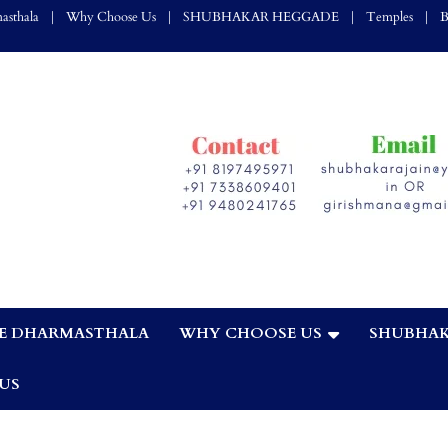
asthala
Why Choose Us
SHUBHAKAR HEGGADE
Temples
B
E DHARMASTHALA
WHY CHOOSE US
SHUBHAK
,
US