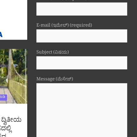
E-mail (ಇಮೇಲ್) (required)
Subject (ವಿಷಯ)
Message (ಮೆಸೇಜ್)
ಾಡಿ
 ದ್ವಿತೀಯ
ದಲ್ಲಿ