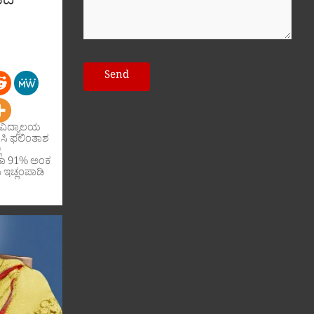
ೆದ
ಥ ವಿದ್ಯಾಲಯ
 ಸಿ ಫಲಿಂತಾಶ
ಿ
ಡಾ 91% ಅಂಕ
ು ಇಚ್ಲಂಪಾಡಿ