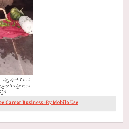
– ವ್ಯಕ್ತ ಪೂಜೆಯಿಂದ
್ತವಾಗಿ ಹತ್ತಿರ ಬಲು
ತ್ತಿರ
Free Career Business -By Mobile Use