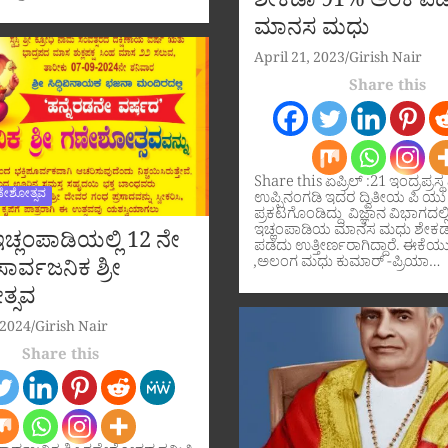
ಶೇಕಡಾ 91% ಅಂಕ ಪಡ
ಮಾನಸ ಮಧು
April 21, 2023
Girish Nair
Share this
Share this ಏಪ್ರಿಲ್ :21 ಇಂದ್ರಪ್ರಸ್
ಣೇಶೋತ್ಸವ
ಉಪ್ಪಿನಂಗಡಿ ಇದರ ದ್ವಿತೀಯ ಪಿ ಯು
ಪ್ರಕಟಗೊಂಡಿದ್ದು ವಿಜ್ಞಾನ ವಿಭಾಗದಲ್ಲ
ಇಚ್ಲಂಪಾಡಿಯ ಮಾನಸ ಮಧು ಶೇಕ
ಚ್ಲಂಪಾಡಿಯಲ್ಲಿ 12 ನೇ
ಪಡೆದು ಉತ್ತೀರ್ಣರಾಗಿದ್ದಾರೆ. ಈಕೆಯ
,ಅಲಂಗ ಮಧು ಕುಮಾರ್ -ಪ್ರಿಯಾ…
ಾರ್ವಜನಿಕ ಶ್ರೀ
್ಸವ
 2024
Girish Nair
Share this