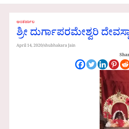
Communities
ಅಂತರ್ಜಾಲ
ಶ್ರೀ ದುರ್ಗಾಪರಮೇಶ್ವರಿ ದೇವಸ
April 14, 2020
shubhakara Jain
Shar