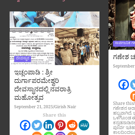
ಸಾರ್ವಜನಿಕ ಗ
ಗಣೇಶ ಚತ
ದೇವಸ್ಥಾನ
September 
ಇಚ್ಲಂಪಾಡಿ : ಶ್ರೀ
ದುರ್ಗಾಪರಮೇಶ್ವರಿ
ದೇವಸ್ಥಾನದಲ್ಲಿ ನವರಾತ್ರಿ
ಮಹೋತ್ಸವ
Share this
September 21, 2025
Girish Nair
ಗಣೇಶನ ಆರಾ
ಹಬ್ಬವಾಗಿದೆ. ಭ
Share this
ಒಳಗೊಂಡ ಈ 
ಕನ್ನಡನಾಡಿನಲ್
ಪೂರ್ವ ಇತಿ
ಕಾಲದಿಂದಲೂ