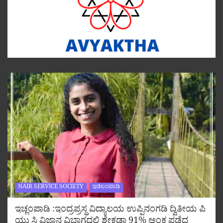
NAIR SERVICE SOCIETY
ಇಚಿಲಂಪಾಡಿ
ಇಚ್ಲಂಪಾಡಿ :ಇಂದ್ರಪ್ರಸ್ಥ ವಿದ್ಯಾಲಯ ಉಪ್ಪಿನಂಗಡಿ ದ್ವಿತೀಯ ಪಿ
ಯು ಸಿ ವಿಜ್ಞಾನ ವಿಭಾಗದಲ್ಲಿ ಶೇಕಡಾ 91% ಅಂಕ ಪಡೆದ