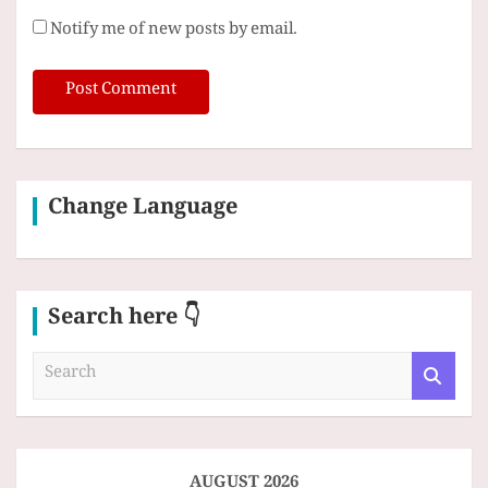
Notify me of new posts by email.
Change Language
Search here 👇
S
e
a
r
c
h
AUGUST 2026