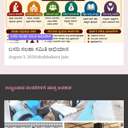
ಬಸದಿ ಸಲಹಾ ಸಮಿತಿ ಅಭಿಯಾನ
ಬಸದಿ ಸಲಹಾ ಸಮಿತಿ ಅಭಿಯಾನ
August 3, 2026
shubhakara Jain
ಉಜ್ವಲವಾದ ಚಿಂತನೆಗಳಿಗೆ ಮಾತ್ರ ಅವಕಾಶ