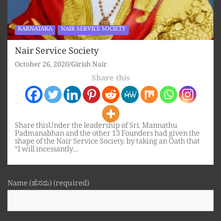
KARNATAKA
NAIR SERVICE SOCIETY
Nair Service Society
October 26, 2020
Girish Nair
Share this
Share thisUnder the leadership of Sri. Mannathu
Padmanabhan and the other 13 Founders had given the
shape of the Nair Service Society. by taking an Oath that
“I will incessantly…
Name (ಹೆಸರು) (required)