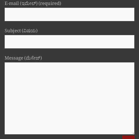
E-mail (ಇಮೇಲ್) (required)
Subject (ವಿಷಯ)
Message (ಮೆಸೇಜ್)