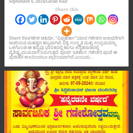
September 6, 2024
Girish Nair
Share this
Share thisಗಣೇಶ ಚತುರ್ಥಿ, “ವಿಘ್ನಹರ್ತಾ”ಯಾದ ಗಣೇಶನ ಆರಾಧನೆಗಾಗಿ
ಆಚರಿಸುವ ಮಹತ್ವದ ಹಬ್ಬವಾಗಿದೆ. ಭಕ್ತಿ, ಸಂಸ್ಕೃತಿ ಮತ್ತು ಸಂಭ್ರಮವನ್ನು
ಒಳಗೊಂಡ ಈ ಹಬ್ಬವು ಭಾರತದಲ್ಲಿ ಹಾಗೂ ಕನ್ನಡನಾಡಿನಲ್ಲಿ
ವೈಶಿಷ್ಟ್ಯಮಯವಾಗಿ ಜರುಗುತ್ತದೆ. ಪೂರ್ವ ಇತಿಹಾಸ: ಗಣೇಶನ ಪೂಜೆ ಈ
ಪುರಾತನ ಕಾಲದಿಂದಲೂ ಪ್ರಾರಂಭವಾಗಿದೆ ಎಂಬುದು…