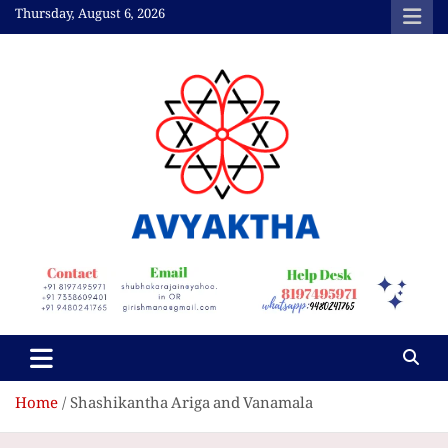
Skip
Thursday, August 6, 2026
to
content
Avyaktha Bulletin:
Connecting Temples,
Professionals, &
Communities
Home
Shashikantha Ariga and Vanamala