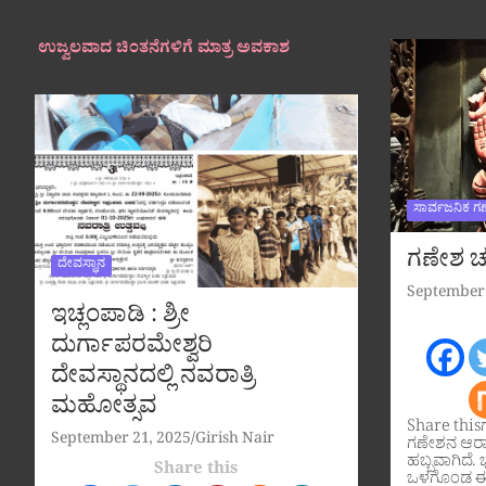
ಉಜ್ವಲವಾದ ಚಿಂತನೆಗಳಿಗೆ ಮಾತ್ರ ಅವಕಾಶ
ಸಾರ್ವಜನಿಕ ಗ
ಗಣೇಶ ಚತ
ದೇವಸ್ಥಾನ
September 
ಇಚ್ಲಂಪಾಡಿ : ಶ್ರೀ
ದುರ್ಗಾಪರಮೇಶ್ವರಿ
ದೇವಸ್ಥಾನದಲ್ಲಿ ನವರಾತ್ರಿ
ಮಹೋತ್ಸವ
Share this
September 21, 2025
Girish Nair
ಗಣೇಶನ ಆರಾ
ಹಬ್ಬವಾಗಿದೆ. ಭ
Share this
ಒಳಗೊಂಡ ಈ 