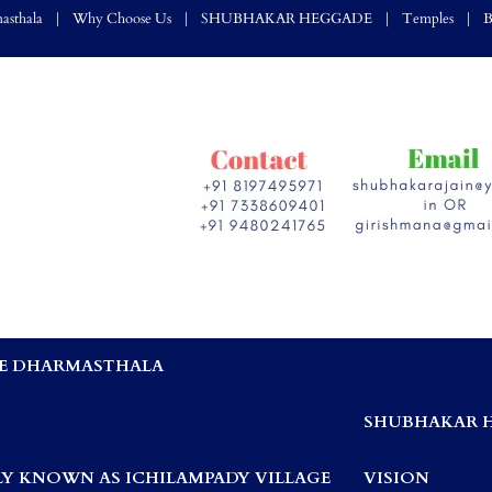
asthala
Why Choose Us
SHUBHAKAR HEGGADE
Temples
B
E DHARMASTHALA
,
SHUBHAKAR 
Y KNOWN AS ICHILAMPADY VILLAGE
VISION