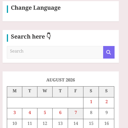
Change Language
Search here 👇
S
e
a
r
c
h
AUGUST 2026
M
T
W
T
F
S
S
1
2
3
4
5
6
7
8
9
10
11
12
13
14
15
16