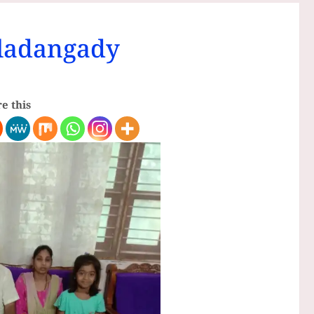
ladangady
e this