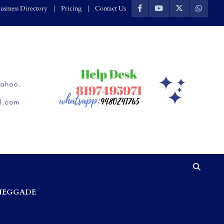
usiness Directory
Pricing
Contact Us
HEGGADE