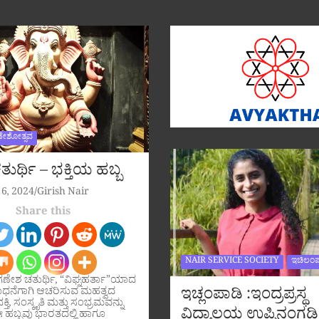
ಣೇಶೋತ್ಸವ
ುರ್ಥಿ – ಭಕ್ತಿಯ ಹಬ್ಬ
6, 2024
Girish Nair
Share this
NAIR SERVICE SOCIETY
ಇಚಿಲಂಪ
ಗಣೇಶ ಚತುರ್ಥಿ, “ವಿಘ್ನಹರ್ತಾ”ಯಾದ
ಇಚ್ಲಂಪಾಡಿ :ಇಂದ್ರಪ್ರಸ್ಥ
ಧನೆಗಾಗಿ ಆಚರಿಸುವ ಮಹತ್ವದ
ಕ್ತಿ, ಸಂಸ್ಕೃತಿ ಮತ್ತು ಸಂಭ್ರಮವನ್ನು
ವಿದ್ಯಾಲಯ ಉಪ್ಪಿನಂಗಡಿ
ಹಬ್ಬವು ಭಾರತದಲ್ಲಿ ಹಾಗೂ