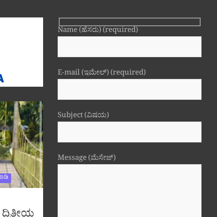
Name (ಹೆಸರು) (required)
E-mail (ಇಮೇಲ್) (required)
Subject (ವಿಷಯ)
Message (ಮೆಸೇಜ್)
ಾಡಿ
 ದ್ವಿತೀಯ