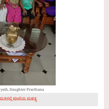
hyath, Daughter Prarthana
ುಕಿನಲ್ಲಿ ಪೂಜೆಯ ಮಹತ್ವ