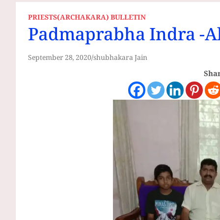
PRIESTS(ARCHAKARA) BULLETIN
Padmaprabha Indra -A
September 28, 2020
shubhakara Jain
Shar