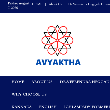
Skip
Friday, August
HOME
About Us
Dr.Veerendra Heggade Dharm
to
7, 2026
content
Avyaktha Bulletin:
HOME
ABOUT US
DR.VEERENDRA HEGGAD
Connecting Temples
WHY CHOOSE US
Professionals, &
KANNADA
ENGLISH
ICHLAMPADY FORMERL