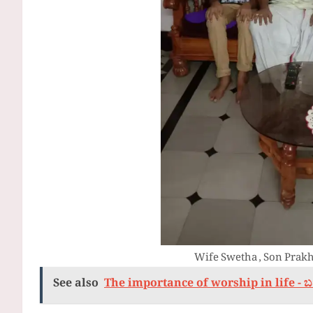
Wife Swetha , Son Prak
See also
The importance of worship in life - ಬದ