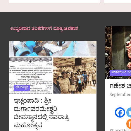
ಉಜ್ವಲವಾದ ಚಿಂತನೆಗಳಿಗೆ ಮಾತ್ರ ಅವಕಾಶ
ಸಾರ್ವಜನಿಕ ಗ
ಗಣೇಶ ಚತ
ದೇವಸ್ಥಾನ
September 
ಇಚ್ಲಂಪಾಡಿ : ಶ್ರೀ
ದುರ್ಗಾಪರಮೇಶ್ವರಿ
ದೇವಸ್ಥಾನದಲ್ಲಿ ನವರಾತ್ರಿ
ಮಹೋತ್ಸವ