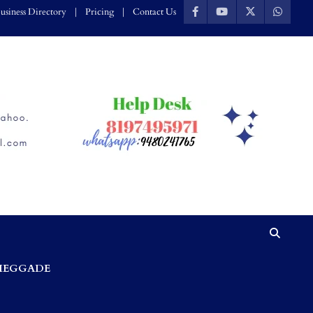
usiness Directory
Pricing
Contact Us
HEGGADE