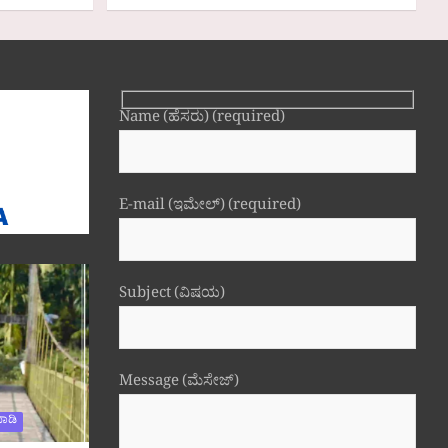
Name (ಹೆಸರು) (required)
E-mail (ಇಮೇಲ್) (required)
Subject (ವಿಷಯ)
Message (ಮೆಸೇಜ್)
ಾಡಿ