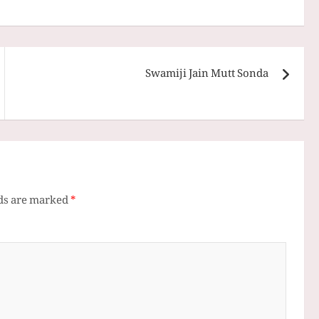
Swamiji Jain Mutt Sonda
lds are marked
*