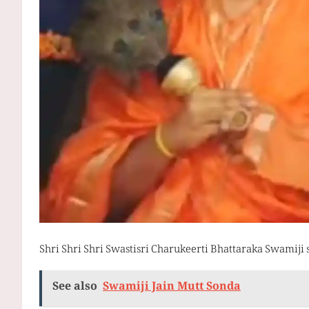
Shri Shri Shri Swastisri Charukeerti Bhattaraka Swamij
See also
Swamiji Jain Mutt Sonda