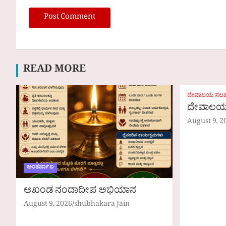
READ MORE
ದೇವಾಲಯ ಸಲಹಾ
ದೇವಾಲಯ 
August 9, 2
ಅಂತರ್ಜಾಲ
ಅಖಂಡ ನಂದಾದೀಪ ಅಭಿಯಾನ
August 9, 2026
shubhakara Jain