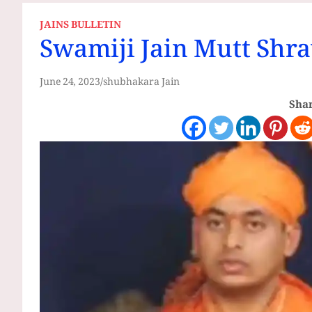
JAINS BULLETIN
Swamiji Jain Mutt Shr
June 24, 2023
shubhakara Jain
Shar