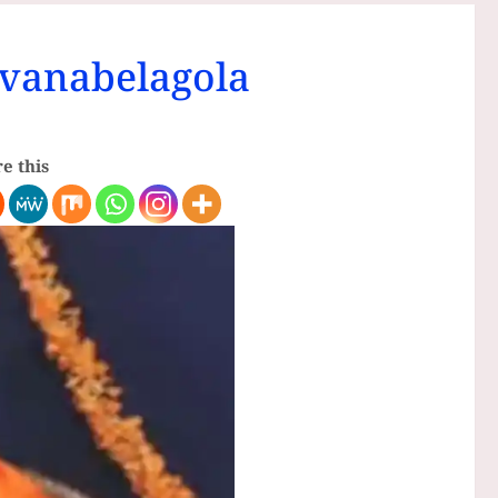
avanabelagola
e this