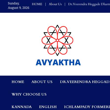
Skip
Sunday,
HOME
About Us
Dr.Veerendra Heggade Dharm
to
August 9, 2026
content
Avyaktha Bulletin:
HOME
ABOUT US
DR.VEERENDRA HEGGAD
Connecting Temples
WHY CHOOSE US
Professionals, &
KANNADA
ENGLISH
ICHLAMPADY FORMERL