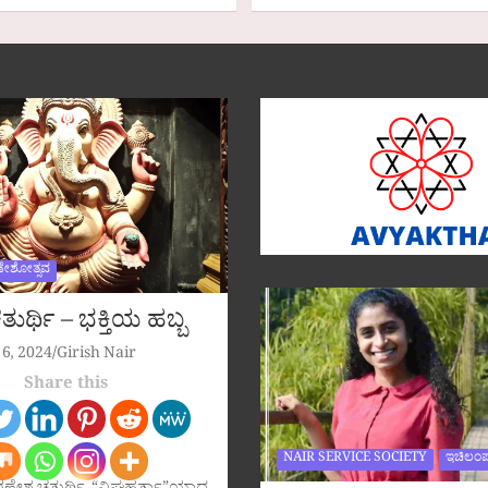
ಣೇಶೋತ್ಸವ
ುರ್ಥಿ – ಭಕ್ತಿಯ ಹಬ್ಬ
6, 2024
Girish Nair
Share this
NAIR SERVICE SOCIETY
ಇಚಿಲಂಪ