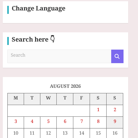
Change Language
Search here 👇
S
e
a
r
c
h
AUGUST 2026
M
T
W
T
F
S
S
1
2
3
4
5
6
7
8
9
10
11
12
13
14
15
16