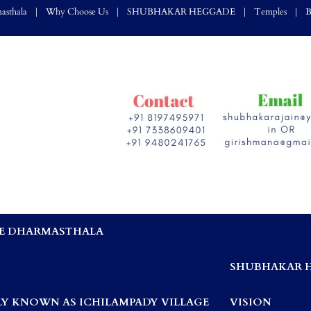
asthala
Why Choose Us
SHUBHAKAR HEGGADE
Temples
B
E DHARMASTHALA
,
SHUBHAKAR 
Y KNOWN AS ICHILAMPADY VILLAGE
VISION