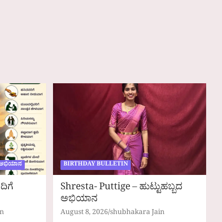
” ಅಭಿಯಾನ
BIRTHDAY BULLETIN
ದಿಗೆ
Shresta- Puttige – ಹುಟ್ಟುಹಬ್ಬದ
ಅಭಿಯಾನ
in
August 8, 2026
shubhakara Jain