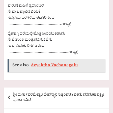
ಪುರುಷ ಮಹಿಳೆ ಶ್ರಧಾಂಜಲಿ
ಸೇವಾ ಒಕ್ಕೂಟದ ಬಯಕೆ
ನನ್ನುಸಿರು ಧರೆಗಿಳಿದು ಈಡೇರಿಸೆಂದ
………………………………………………….. ಅವ್ಯಕ್ತ
ದ್ವೇಷಾಗ್ನಿ ಧರೆಯಲ್ಲಿ ಹೊತ್ತಿ ಉರಿಯುತಿಹುದು
ಸೇವೆ ಶಾಂತಿ ಮಂತ್ರ ಪಠಿಸುತಿಹೆನು
ಸಾವು ಬದುಕು ನಿನಗೆ ಶರಣು
………………………………………………………… ಅವ್ಯಕ್ತ
See also
Avyaktha Vachanagalu
Post
ಶ್ರೀ ದುರ್ಗಾಪರಮೇಶ್ವರಿ ದೇವಸ್ಥಾನ ಇಚ್ಲಂಪಾಡಿ ಬೀಡು ವರಮಹಾಲಕ್ಷ್ಮೀ
navigation
ಪೂಜಾ ಸಮಿತಿ