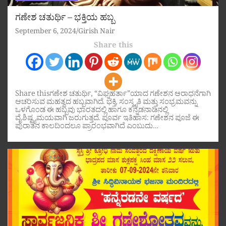
ಗಣೇಶ ಚತುರ್ಥಿ – ಭಕ್ತಿಯ ಹಬ್ಬ
September 6, 2024
Girish Nair
Share this
Share thisಗಣೇಶ ಚತುರ್ಥಿ, “ವಿಘ್ನಹರ್ತಾ”ಯಾದ ಗಣೇಶನ ಆರಾಧನೆಗಾಗಿ
ಆಚರಿಸುವ ಮಹತ್ವದ ಹಬ್ಬವಾಗಿದೆ. ಭಕ್ತಿ, ಸಂಸ್ಕೃತಿ ಮತ್ತು ಸಂಭ್ರಮವನ್ನು
ಒಳಗೊಂಡ ಈ ಹಬ್ಬವು ಭಾರತದಲ್ಲಿ ಹಾಗೂ ಕನ್ನಡನಾಡಿನಲ್ಲಿ
ವೈಶಿಷ್ಟ್ಯಮಯವಾಗಿ ಜರುಗುತ್ತದೆ. ಪೂರ್ವ ಇತಿಹಾಸ: ಗಣೇಶನ ಪೂಜೆ ಈ
ಪುರಾತನ ಕಾಲದಿಂದಲೂ ಪ್ರಾರಂಭವಾಗಿದೆ ಎಂಬುದು…