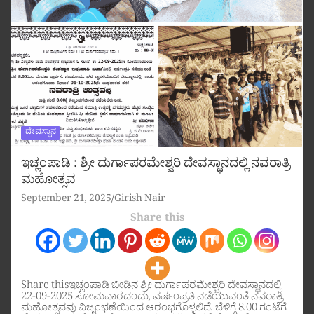
ದೇವಸ್ಥಾನ
ಇಚ್ಲಂಪಾಡಿ : ಶ್ರೀ ದುರ್ಗಾಪರಮೇಶ್ವರಿ ದೇವಸ್ಥಾನದಲ್ಲಿ ನವರಾತ್ರಿ
ಮಹೋತ್ಸವ
September 21, 2025
Girish Nair
Share this
Share thisಇಚ್ಲಂಪಾಡಿ ಬೀಡಿನ ಶ್ರೀ ದುರ್ಗಾಪರಮೇಶ್ವರಿ ದೇವಸ್ಥಾನದಲ್ಲಿ
22-09-2025 ಸೋಮವಾರದಂದು, ವರ್ಷಂಪ್ರತಿ ನಡೆಯುವಂತೆ ನವರಾತ್ರಿ
ಮಹೋತ್ಸವವು ವಿಜೃಂಭಣೆಯಿಂದ ಆರಂಭಗೊಳ್ಳಲಿದೆ. ಬೆಳಿಗ್ಗೆ 8.00 ಗಂಟೆಗೆ