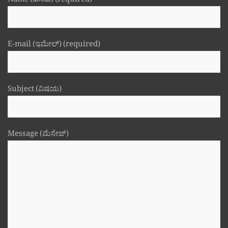
Name (ಹೆಸರು) (required)
E-mail (ಇಮೇಲ್) (required)
Subject (ವಿಷಯ)
Message (ಮೆಸೇಜ್)