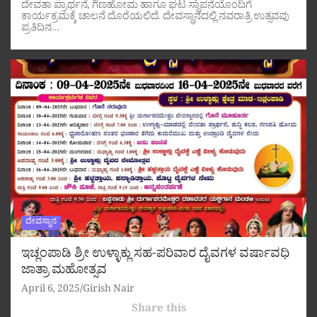
ದೇವತಾ ಪ್ರಾರ್ಥನೆ, ಗಣಹೋಮ ಹಾಗೂ ಘಟ ಸ್ಥಾಪನೆಯೊಂದಿಗೆ
ಕಾರ್ಯಕ್ರಮಕ್ಕೆ ಚಾಲನೆ ದೊರೆಯಲಿದೆ. ದೇವಸ್ಥಾನದಲ್ಲಿ ನವರಾತ್ರಿ ಉತ್ಸವವು
ಪ್ರತಿದಿನ…
ದೇವಸ್ಥಾನ
ಇಚ್ಲಂಪಾಡಿ ಶ್ರೀ ಉಳ್ಳಾಕ್ಲು ಸಹ-ಪರಿವಾರ ದೈವಗಳ ವರ್ಷಾವಧಿ
ಜಾತ್ರಾ ಮಹೋತ್ಸವ
April 6, 2025
Girish Nair
Share this