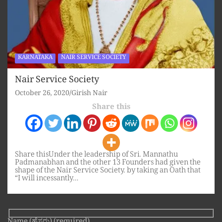
KARNATAKA
NAIR SERVICE SOCIETY
Nair Service Society
October 26, 2020
Girish Nair
Share this
Share thisUnder the leadership of Sri. Mannathu
Padmanabhan and the other 13 Founders had given the
shape of the Nair Service Society. by taking an Oath that
“I will incessantly…