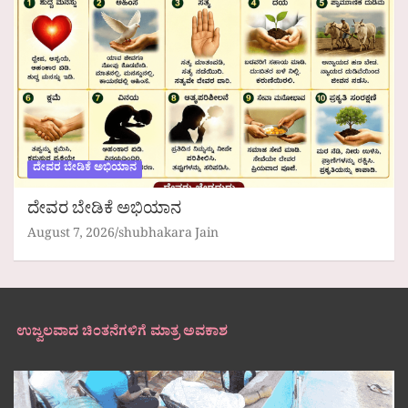
ದೇವರ ಬೇಡಿಕೆ ಅಭಿಯಾನ
ದೇವರ ಬೇಡಿಕೆ ಅಭಿಯಾನ
August 7, 2026
shubhakara Jain
ಉಜ್ವಲವಾದ ಚಿಂತನೆಗಳಿಗೆ ಮಾತ್ರ ಅವಕಾಶ