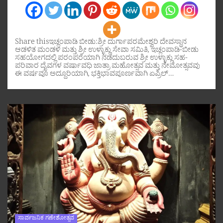
Share thisಇಚ್ಲಂಪಾಡಿ ಬೀಡು:ಶ್ರೀ ದುರ್ಗಾಪರಮೇಶ್ವರಿ ದೇವಸ್ಥಾನ
ಆಡಳಿತ ಮಂಡಳಿ ಮತ್ತು ಶ್ರೀ ಉಳ್ಳಾಕ್ಲು ಸೇವಾ ಸಮಿತಿ, ಇಚ್ಲಂಪಾಡಿ-ಬೀಡು
ಸಹಯೋಗದಲ್ಲಿ ಪರಂಪರೆಯಾಗಿ ನಡೆದುಬರುವ ಶ್ರೀ ಉಳ್ಳಾಕ್ಲು ಸಹ-
ಪರಿವಾರ ದೈವಗಳ ವರ್ಷಾವಧಿ ಜಾತ್ರಾ ಮಹೋತ್ಸವ ಮತ್ತು ನೇಮೋತ್ಸವವು
ಈ ವರ್ಷವೂ ಅದ್ದೂರಿಯಾಗಿ, ಭಕ್ತಿಭಾವಪೂರ್ಣವಾಗಿ ಏಪ್ರಿಲ್…
ಸಾರ್ವಜನಿಕ ಗಣೇಶೋತ್ಸವ