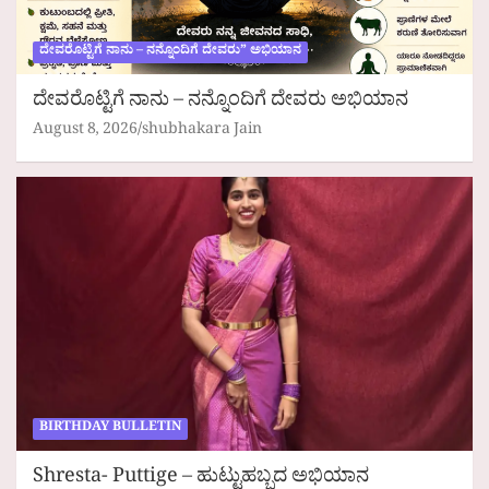
ದೇವರೊಟ್ಟಿಗೆ ನಾನು – ನನ್ನೊಂದಿಗೆ ದೇವರು” ಅಭಿಯಾನ
ದೇವರೊಟ್ಟಿಗೆ ನಾನು – ನನ್ನೊಂದಿಗೆ ದೇವರು ಅಭಿಯಾನ
August 8, 2026
shubhakara Jain
BIRTHDAY BULLETIN
Shresta- Puttige – ಹುಟ್ಟುಹಬ್ಬದ ಅಭಿಯಾನ