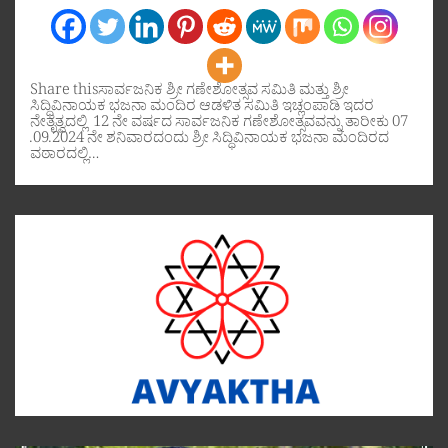
Share thisಸಾರ್ವಜನಿಕ ಶ್ರೀ ಗಣೇಶೋತ್ಸವ ಸಮಿತಿ ಮತ್ತು ಶ್ರೀ
ಸಿದ್ಧಿವಿನಾಯಕ ಭಜನಾ ಮಂದಿರ ಆಡಳಿತ ಸಮಿತಿ ಇಚ್ಲಂಪಾಡಿ ಇದರ
ನೇತೃತ್ವದಲ್ಲಿ 12 ನೇ ವರ್ಷದ ಸಾರ್ವಜನಿಕ ಗಣೇಶೋತ್ಸವವನ್ನು ತಾರೀಕು 07
.09.2024 ನೇ ಶನಿವಾರದಂದು ಶ್ರೀ ಸಿದ್ಧಿವಿನಾಯಕ ಭಜನಾ ಮಂದಿರದ
ವಠಾರದಲ್ಲಿ…