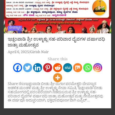
ದೇವಸ್ಥಾನ
ಇಚ್ಲಂಪಾಡಿ ಶ್ರೀ ಉಳ್ಳಾಕ್ಲು ಸಹ-ಪರಿವಾರ ದೈವಗಳ ವರ್ಷಾವಧಿ
ಜಾತ್ರಾ ಮಹೋತ್ಸವ
April 6, 2025
Girish Nair
Share this
Share thisಇಚ್ಲಂಪಾಡಿ ಬೀಡು:ಶ್ರೀ ದುರ್ಗಾಪರಮೇಶ್ವರಿ ದೇವಸ್ಥಾನ
ಆಡಳಿತ ಮಂಡಳಿ ಮತ್ತು ಶ್ರೀ ಉಳ್ಳಾಕ್ಲು ಸೇವಾ ಸಮಿತಿ, ಇಚ್ಲಂಪಾಡಿ-ಬೀಡು
ಸಹಯೋಗದಲ್ಲಿ ಪರಂಪರೆಯಾಗಿ ನಡೆದುಬರುವ ಶ್ರೀ ಉಳ್ಳಾಕ್ಲು ಸಹ-
ಪರಿವಾರ ದೈವಗಳ ವರ್ಷಾವಧಿ ಜಾತ್ರಾ ಮಹೋತ್ಸವ ಮತ್ತು ನೇಮೋತ್ಸವವು
ಈ ವರ್ಷವೂ ಅದ್ದೂರಿಯಾಗಿ, ಭಕ್ತಿಭಾವಪೂರ್ಣವಾಗಿ ಏಪ್ರಿಲ್…