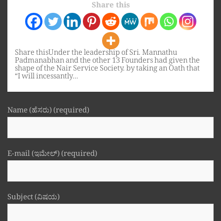
Share this
Share thisUnder the leadership of Sri. Mannathu
Padmanabhan and the other 13 Founders had given the
shape of the Nair Service Society. by taking an Oath that
“I will incessantly…
Name (ಹೆಸರು) (required)
E-mail (ಇಮೇಲ್) (required)
Subject (ವಿಷಯ)