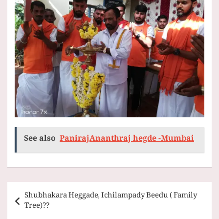
See also
PanirajAnanthraj hegde -Mumbai
Post
Shubhakara Heggade, Ichilampady Beedu ( Family
navigation
Tree)??