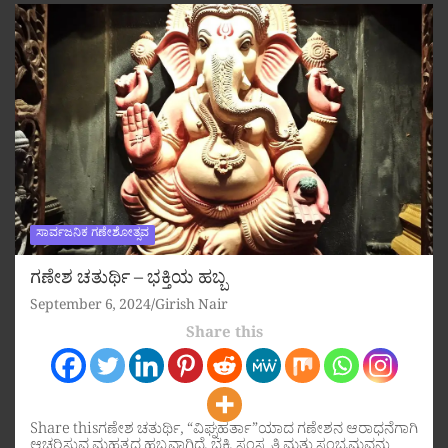
ಸಾರ್ವಜನಿಕ ಗಣೇಶೋತ್ಸವ
ಗಣೇಶ ಚತುರ್ಥಿ – ಭಕ್ತಿಯ ಹಬ್ಬ
September 6, 2024
Girish Nair
Share this
Share thisಗಣೇಶ ಚತುರ್ಥಿ, “ವಿಘ್ನಹರ್ತಾ”ಯಾದ ಗಣೇಶನ ಆರಾಧನೆಗಾಗಿ
ಆಚರಿಸುವ ಮಹತ್ವದ ಹಬ್ಬವಾಗಿದೆ. ಭಕ್ತಿ, ಸಂಸ್ಕೃತಿ ಮತ್ತು ಸಂಭ್ರಮವನ್ನು