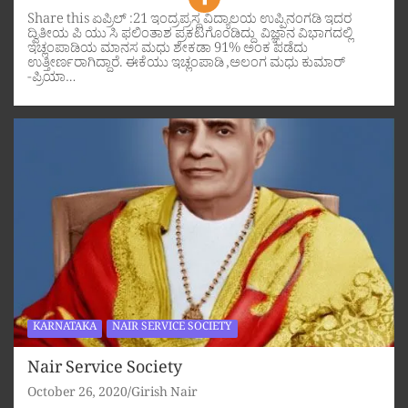
Share this ಏಪ್ರಿಲ್ :21 ಇಂದ್ರಪ್ರಸ್ಥ ವಿದ್ಯಾಲಯ ಉಪ್ಪಿನಂಗಡಿ ಇದರ
ದ್ವಿತೀಯ ಪಿ ಯು ಸಿ ಫಲಿಂತಾಶ ಪ್ರಕಟಗೊಂಡಿದ್ದು ವಿಜ್ಞಾನ ವಿಭಾಗದಲ್ಲಿ
ಇಚ್ಲಂಪಾಡಿಯ ಮಾನಸ ಮಧು ಶೇಕಡಾ 91% ಅಂಕ ಪಡೆದು
ಉತ್ತೀರ್ಣರಾಗಿದ್ದಾರೆ. ಈಕೆಯು ಇಚ್ಲಂಪಾಡಿ ,ಅಲಂಗ ಮಧು ಕುಮಾರ್
-ಪ್ರಿಯಾ…
KARNATAKA
NAIR SERVICE SOCIETY
Nair Service Society
October 26, 2020
Girish Nair