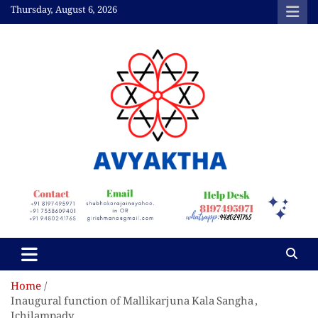
Skip
Thursday, August 6, 2026
to
content
Avyaktha Bulletin:
Connecting Temples,
Professionals, &
Communities
Home
Inaugural function of Mallikarjuna Kala Sangha ,