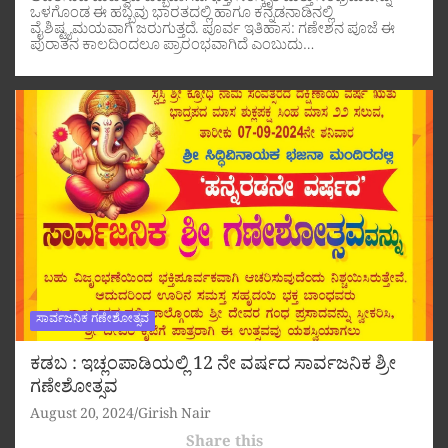
ಒಳಗೊಂಡ ಈ ಹಬ್ಬವು ಭಾರತದಲ್ಲಿ ಹಾಗೂ ಕನ್ನಡನಾಡಿನಲ್ಲಿ
ವೈಶಿಷ್ಟ್ಯಮಯವಾಗಿ ಜರುಗುತ್ತದೆ. ಪೂರ್ವ ಇತಿಹಾಸ: ಗಣೇಶನ ಪೂಜೆ ಈ
ಪುರಾತನ ಕಾಲದಿಂದಲೂ ಪ್ರಾರಂಭವಾಗಿದೆ ಎಂಬುದು…
ಸಾರ್ವಜನಿಕ ಗಣೇಶೋತ್ಸವ
ಕಡಬ : ಇಚ್ಲಂಪಾಡಿಯಲ್ಲಿ 12 ನೇ ವರ್ಷದ ಸಾರ್ವಜನಿಕ ಶ್ರೀ
ಗಣೇಶೋತ್ಸವ
August 20, 2024
Girish Nair
Share this