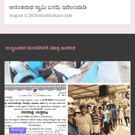
ಅನಂತನಾಥ ಸ್ವಾಮಿ ಬಸದಿ, ಇಜಿಲಂಪಾಡಿ
August 3, 2026
shubhakara Jain
ಉಜ್ವಲವಾದ ಚಿಂತನೆಗಳಿಗೆ ಮಾತ್ರ ಅವಕಾಶ
ದೇವಸ್ಥಾನ