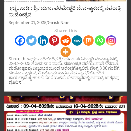
ಇಚ್ಲಂಪಾಡಿ : ಶ್ರೀ ದುರ್ಗಾಪರಮೇಶ್ವರಿ ದೇವಸ್ಥಾನದಲ್ಲಿ ನವರಾತ್ರಿ
ಮಹೋತ್ಸವ
September 21, 2025
Girish Nair
Share this
Share thisಇಚ್ಲಂಪಾಡಿ ಬೀಡಿನ ಶ್ರೀ ದುರ್ಗಾಪರಮೇಶ್ವರಿ ದೇವಸ್ಥಾನದಲ್ಲಿ
22-09-2025 ಸೋಮವಾರದಂದು, ವರ್ಷಂಪ್ರತಿ ನಡೆಯುವಂತೆ ನವರಾತ್ರಿ
ಮಹೋತ್ಸವವು ವಿಜೃಂಭಣೆಯಿಂದ ಆರಂಭಗೊಳ್ಳಲಿದೆ. ಬೆಳಿಗ್ಗೆ 8.00 ಗಂಟೆಗೆ
ದೇವತಾ ಪ್ರಾರ್ಥನೆ, ಗಣಹೋಮ ಹಾಗೂ ಘಟ ಸ್ಥಾಪನೆಯೊಂದಿಗೆ
ಕಾರ್ಯಕ್ರಮಕ್ಕೆ ಚಾಲನೆ ದೊರೆಯಲಿದೆ. ದೇವಸ್ಥಾನದಲ್ಲಿ ನವರಾತ್ರಿ ಉತ್ಸವವು
ಪ್ರತಿದಿನ…