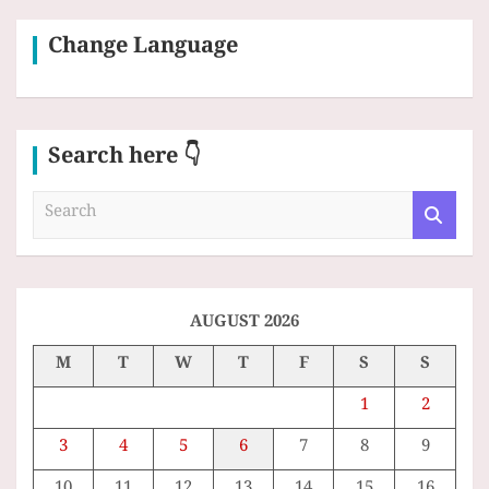
Change Language
Search here 👇
S
e
a
r
c
h
AUGUST 2026
M
T
W
T
F
S
S
1
2
3
4
5
6
7
8
9