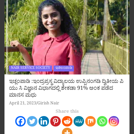
NAIR SERVICE SOCIETY
ಇಚಿಲಂಪಾಡಿ
ಇಚ್ಲಂಪಾಡಿ :ಇಂದ್ರಪ್ರಸ್ಥ ವಿದ್ಯಾಲಯ ಉಪ್ಪಿನಂಗಡಿ ದ್ವಿತೀಯ ಪಿ
ಯು ಸಿ ವಿಜ್ಞಾನ ವಿಭಾಗದಲ್ಲಿ ಶೇಕಡಾ 91% ಅಂಕ ಪಡೆದ
ಮಾನಸ ಮಧು
April 21, 2023
Girish Nair
Share this