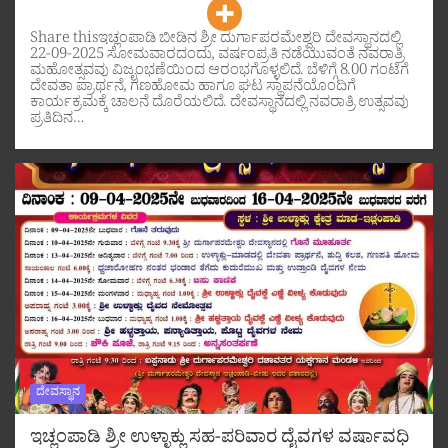
Share thisಇಚ್ಲಂಪಾಡಿ ಬೀಡಿನ ಶ್ರೀ ದುರ್ಗಾಪರಮೇಶ್ವರಿ ದೇವಸ್ಥಾನದಲ್ಲಿ
22-09-2025 ಸೋಮವಾರದಂದು, ವರ್ಷಂಪ್ರತಿ ನಡೆಯುವಂತೆ ನವರಾತ್ರಿ
ಮಹೋತ್ಸವವು ವಿಜೃಂಭಣೆಯಿಂದ ಆರಂಭಗೊಳ್ಳಲಿದೆ. ಬೆಳಿಗ್ಗೆ 8.00 ಗಂಟೆಗೆ
ದೇವತಾ ಪ್ರಾರ್ಥನೆ, ಗಣಹೋಮ ಹಾಗೂ ಘಟ ಸ್ಥಾಪನೆಯೊಂದಿಗೆ
ಕಾರ್ಯಕ್ರಮಕ್ಕೆ ಚಾಲನೆ ದೊರೆಯಲಿದೆ. ದೇವಸ್ಥಾನದಲ್ಲಿ ನವರಾತ್ರಿ ಉತ್ಸವವು
ಪ್ರತಿದಿನ…
ದೇವಸ್ಥಾನ
ಇಚ್ಲಂಪಾಡಿ ಶ್ರೀ ಉಳ್ಳಾಕ್ಲು ಸಹ-ಪರಿವಾರ ದೈವಗಳ ವರ್ಷಾವಧಿ