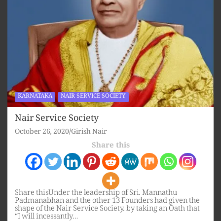
KARNATAKA
NAIR SERVICE SOCIETY
Nair Service Society
October 26, 2020
Girish Nair
Share this
Share thisUnder the leadership of Sri. Mannathu
Padmanabhan and the other 13 Founders had given the
shape of the Nair Service Society. by taking an Oath that
“I will incessantly…