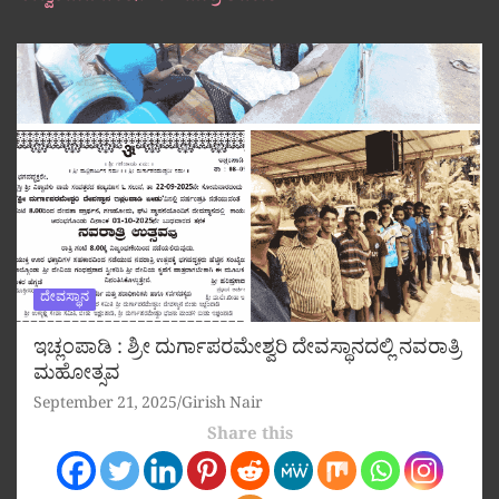
ದೇವಸ್ಥಾನ
ಇಚ್ಲಂಪಾಡಿ : ಶ್ರೀ ದುರ್ಗಾಪರಮೇಶ್ವರಿ ದೇವಸ್ಥಾನದಲ್ಲಿ ನವರಾತ್ರಿ
ಮಹೋತ್ಸವ
September 21, 2025
Girish Nair
Share this