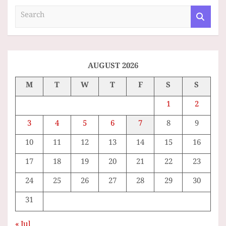
S
e
a
r
c
h
AUGUST 2026
M
T
W
T
F
S
S
1
2
3
4
5
6
7
8
9
10
11
12
13
14
15
16
17
18
19
20
21
22
23
24
25
26
27
28
29
30
31
« Jul