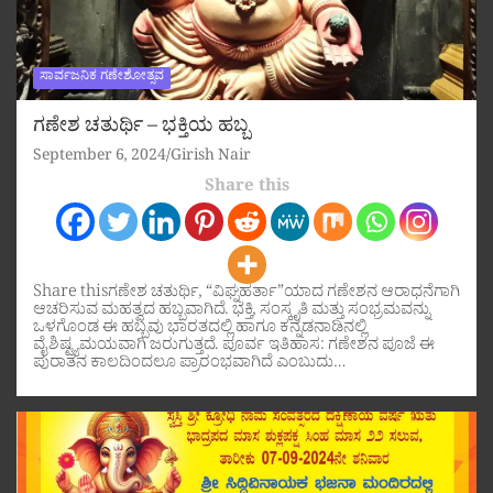
ಸಾರ್ವಜನಿಕ ಗಣೇಶೋತ್ಸವ
ಗಣೇಶ ಚತುರ್ಥಿ – ಭಕ್ತಿಯ ಹಬ್ಬ
September 6, 2024
Girish Nair
Share this
Share thisಗಣೇಶ ಚತುರ್ಥಿ, “ವಿಘ್ನಹರ್ತಾ”ಯಾದ ಗಣೇಶನ ಆರಾಧನೆಗಾಗಿ
ಆಚರಿಸುವ ಮಹತ್ವದ ಹಬ್ಬವಾಗಿದೆ. ಭಕ್ತಿ, ಸಂಸ್ಕೃತಿ ಮತ್ತು ಸಂಭ್ರಮವನ್ನು
ಒಳಗೊಂಡ ಈ ಹಬ್ಬವು ಭಾರತದಲ್ಲಿ ಹಾಗೂ ಕನ್ನಡನಾಡಿನಲ್ಲಿ
ವೈಶಿಷ್ಟ್ಯಮಯವಾಗಿ ಜರುಗುತ್ತದೆ. ಪೂರ್ವ ಇತಿಹಾಸ: ಗಣೇಶನ ಪೂಜೆ ಈ
ಪುರಾತನ ಕಾಲದಿಂದಲೂ ಪ್ರಾರಂಭವಾಗಿದೆ ಎಂಬುದು…