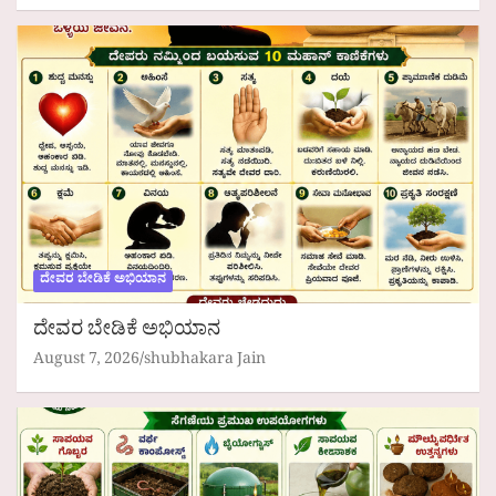
ದೇವರ ಬೇಡಿಕೆ ಅಭಿಯಾನ
ದೇವರ ಬೇಡಿಕೆ ಅಭಿಯಾನ
August 7, 2026
shubhakara Jain