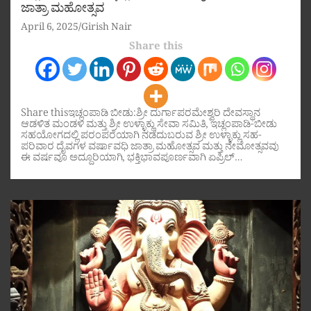
ಜಾತ್ರಾ ಮಹೋತ್ಸವ
April 6, 2025
Girish Nair
Share this
Share thisಇಚ್ಲಂಪಾಡಿ ಬೀಡು:ಶ್ರೀ ದುರ್ಗಾಪರಮೇಶ್ವರಿ ದೇವಸ್ಥಾನ
ಆಡಳಿತ ಮಂಡಳಿ ಮತ್ತು ಶ್ರೀ ಉಳ್ಳಾಕ್ಲು ಸೇವಾ ಸಮಿತಿ, ಇಚ್ಲಂಪಾಡಿ-ಬೀಡು
ಸಹಯೋಗದಲ್ಲಿ ಪರಂಪರೆಯಾಗಿ ನಡೆದುಬರುವ ಶ್ರೀ ಉಳ್ಳಾಕ್ಲು ಸಹ-
ಪರಿವಾರ ದೈವಗಳ ವರ್ಷಾವಧಿ ಜಾತ್ರಾ ಮಹೋತ್ಸವ ಮತ್ತು ನೇಮೋತ್ಸವವು
ಈ ವರ್ಷವೂ ಅದ್ದೂರಿಯಾಗಿ, ಭಕ್ತಿಭಾವಪೂರ್ಣವಾಗಿ ಏಪ್ರಿಲ್…