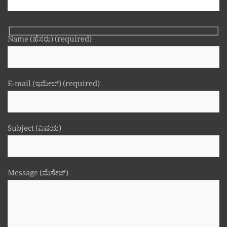
Name (ಹೆಸರು) (required)
E-mail (ಇಮೇಲ್) (required)
Subject (ವಿಷಯ)
Message (ಮೆಸೇಜ್)