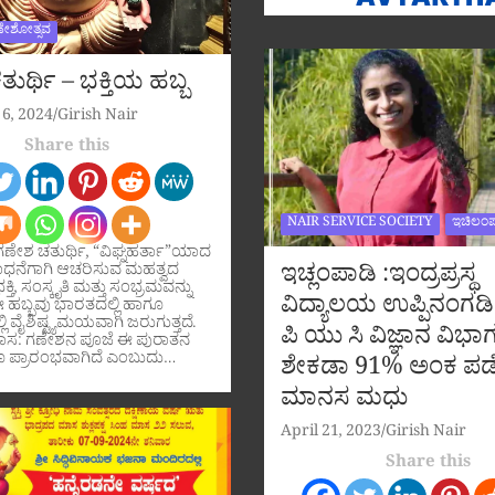
ಣೇಶೋತ್ಸವ
ುರ್ಥಿ – ಭಕ್ತಿಯ ಹಬ್ಬ
6, 2024
Girish Nair
Share this
NAIR SERVICE SOCIETY
ಇಚಿಲಂಪ
ಗಣೇಶ ಚತುರ್ಥಿ, “ವಿಘ್ನಹರ್ತಾ”ಯಾದ
ಇಚ್ಲಂಪಾಡಿ :ಇಂದ್ರಪ್ರಸ್ಥ
ಧನೆಗಾಗಿ ಆಚರಿಸುವ ಮಹತ್ವದ
ಕ್ತಿ, ಸಂಸ್ಕೃತಿ ಮತ್ತು ಸಂಭ್ರಮವನ್ನು
ವಿದ್ಯಾಲಯ ಉಪ್ಪಿನಂಗಡಿ
ಹಬ್ಬವು ಭಾರತದಲ್ಲಿ ಹಾಗೂ
ಲಿ ವೈಶಿಷ್ಟ್ಯಮಯವಾಗಿ ಜರುಗುತ್ತದೆ.
ಪಿ ಯು ಸಿ ವಿಜ್ಞಾನ ವಿಭಾಗ
ಹಾಸ: ಗಣೇಶನ ಪೂಜೆ ಈ ಪುರಾತನ
 ಪ್ರಾರಂಭವಾಗಿದೆ ಎಂಬುದು…
ಶೇಕಡಾ 91% ಅಂಕ ಪಡ
ಮಾನಸ ಮಧು
April 21, 2023
Girish Nair
Share this