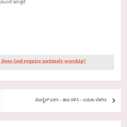
 ಮುಂದೆ ಇರುತ್ತದೆ
ೇಕೇ? Does God require untimely worship?
ಮೊಬೈಲ್ ಬಳಸಿ – ಹಣ ಗಳಿಸಿ – ಬದುಕು ಬೆಳಗಿಸಿ