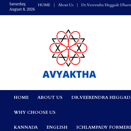
Skip
Saturday,
HOME
About Us
Dr.Veerendra Heggade Dharm
to
August 8, 2026
content
Avyaktha Bulletin:
HOME
ABOUT US
DR.VEERENDRA HEGGAD
Connecting Temples
WHY CHOOSE US
Professionals, &
KANNADA
ENGLISH
ICHLAMPADY FORMERL