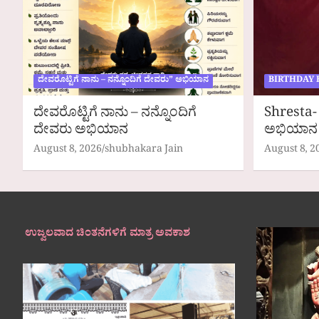
ದೇವರೊಟ್ಟಿಗೆ ನಾನು – ನನ್ನೊಂದಿಗೆ ದೇವರು” ಅಭಿಯಾನ
BIRTHDAY 
ದೇವರೊಟ್ಟಿಗೆ ನಾನು – ನನ್ನೊಂದಿಗೆ
Shresta- 
ದೇವರು ಅಭಿಯಾನ
ಅಭಿಯಾನ
August 8, 2026
shubhakara Jain
August 8, 2
ಉಜ್ವಲವಾದ ಚಿಂತನೆಗಳಿಗೆ ಮಾತ್ರ ಅವಕಾಶ