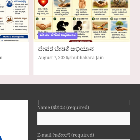
ದೇವರ ಬೇಡಿಕೆ ಅಭಿಯಾನ
ದೇವರ ಬೇಡಿಕೆ ಅಭಿಯಾನ
in
August 7, 2026
shubhakara Jain
Name (ಹೆಸರು) (required)
E-mail (ಇಮೇಲ್) (required)