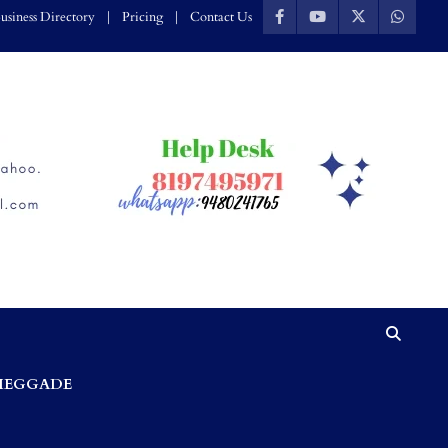
usiness Directory
Pricing
Contact Us
HEGGADE