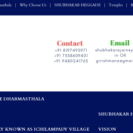
asthala
Why Choose Us
SHUBHAKAR HEGGADE
Temples
B
E DHARMASTHALA
,
SHUBHAKAR 
Y KNOWN AS ICHILAMPADY VILLAGE
VISION