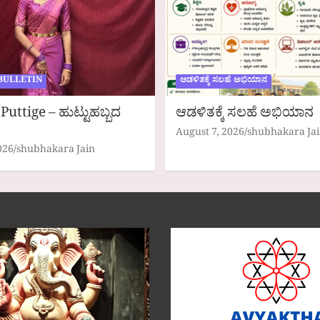
BULLETIN
ಆಡಳಿತಕ್ಕೆ ಸಲಹೆ ಅಭಿಯಾನ
Puttige – ಹುಟ್ಟುಹಬ್ಬದ
ಆಡಳಿತಕ್ಕೆ ಸಲಹೆ ಅಭಿಯಾನ
August 7, 2026
shubhakara Ja
026
shubhakara Jain