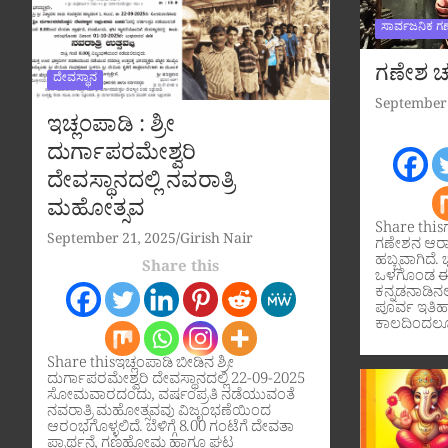
ಸಾರ್ವಜನಿಕ ಗ
ಗಣೇಶ ಚತ
ದೇವಸ್ಥಾನ
September 
ಇಚ್ಲಂಪಾಡಿ : ಶ್ರೀ
ದುರ್ಗಾಪರಮೇಶ್ವರಿ
ದೇವಸ್ಥಾನದಲ್ಲಿ ನವರಾತ್ರಿ
ಮಹೋತ್ಸವ
Share this
September 21, 2025
Girish Nair
ಗಣೇಶನ ಆರಾ
ಹಬ್ಬವಾಗಿದೆ. ಭ
Share this
ಒಳಗೊಂಡ ಈ 
ಕನ್ನಡನಾಡಿನಲ್
ಪೂರ್ವ ಇತಿ
ಕಾಲದಿಂದಲೂ
Share thisಇಚ್ಲಂಪಾಡಿ ಬೀಡಿನ ಶ್ರೀ
ದುರ್ಗಾಪರಮೇಶ್ವರಿ ದೇವಸ್ಥಾನದಲ್ಲಿ 22-09-2025
ಸೋಮವಾರದಂದು, ವರ್ಷಂಪ್ರತಿ ನಡೆಯುವಂತೆ
ನವರಾತ್ರಿ ಮಹೋತ್ಸವವು ವಿಜೃಂಭಣೆಯಿಂದ
ಆರಂಭಗೊಳ್ಳಲಿದೆ. ಬೆಳಿಗ್ಗೆ 8.00 ಗಂಟೆಗೆ ದೇವತಾ
ಪ್ರಾರ್ಥನೆ, ಗಣಹೋಮ ಹಾಗೂ ಘಟ