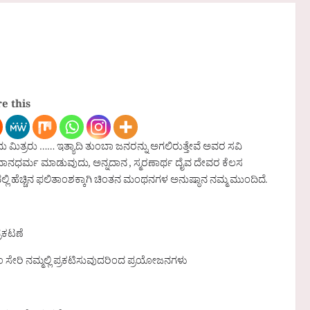
e this
ಬಂದು ಮಿತ್ರರು …… ಇತ್ಯಾದಿ ತುಂಬಾ ಜನರನ್ನು ಅಗಲಿರುತ್ತೇವೆ ಅವರ ಸವಿ
ು, ದಾನಧರ್ಮ ಮಾಡುವುದು, ಅನ್ನದಾನ , ಸ್ಮರಣಾರ್ಥ ದೈವ ದೇವರ ಕೆಲಸ
ಲ್ಲಿ ಹೆಚ್ಚಿನ ಫಲಿತಾಂಶಕ್ಕಾಗಿ ಚಿಂತನ ಮಂಥನಗಳ ಅನುಷ್ಠಾನ ನಮ್ಮ ಮುಂದಿದೆ.
್ರಕಟಣೆ
 ಸೇರಿ ನಮ್ಮಲ್ಲಿ ಪ್ರಕಟಿಸುವುದರಿಂದ ಪ್ರಯೋಜನಗಳು