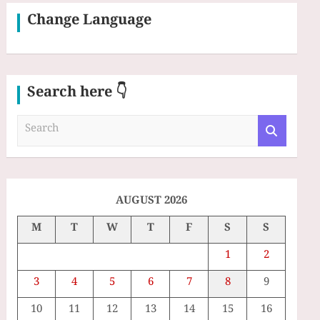
Change Language
Search here 👇
S
e
a
r
c
h
AUGUST 2026
M
T
W
T
F
S
S
1
2
3
4
5
6
7
8
9
10
11
12
13
14
15
16