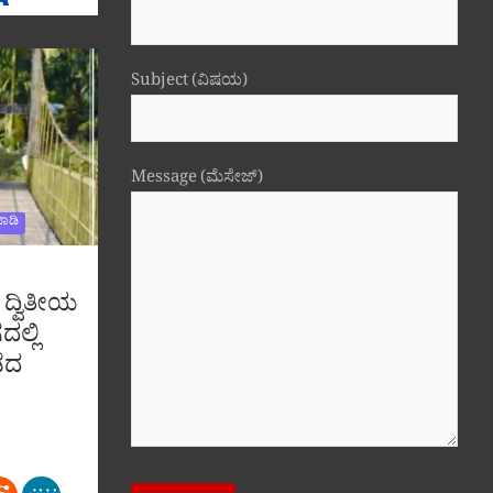
Subject (ವಿಷಯ)
Message (ಮೆಸೇಜ್)
ಾಡಿ
 ದ್ವಿತೀಯ
ದಲ್ಲಿ
ೆದ