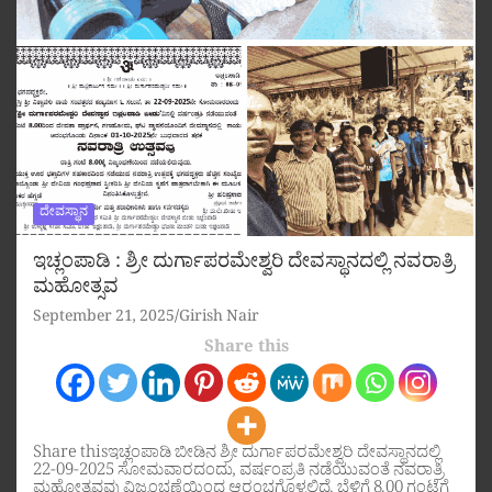
ದೇವಸ್ಥಾನ
ಇಚ್ಲಂಪಾಡಿ : ಶ್ರೀ ದುರ್ಗಾಪರಮೇಶ್ವರಿ ದೇವಸ್ಥಾನದಲ್ಲಿ ನವರಾತ್ರಿ
ಮಹೋತ್ಸವ
September 21, 2025
Girish Nair
Share this
Share thisಇಚ್ಲಂಪಾಡಿ ಬೀಡಿನ ಶ್ರೀ ದುರ್ಗಾಪರಮೇಶ್ವರಿ ದೇವಸ್ಥಾನದಲ್ಲಿ
22-09-2025 ಸೋಮವಾರದಂದು, ವರ್ಷಂಪ್ರತಿ ನಡೆಯುವಂತೆ ನವರಾತ್ರಿ
ಮಹೋತ್ಸವವು ವಿಜೃಂಭಣೆಯಿಂದ ಆರಂಭಗೊಳ್ಳಲಿದೆ. ಬೆಳಿಗ್ಗೆ 8.00 ಗಂಟೆಗೆ