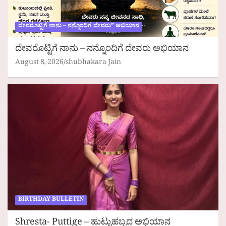
ದೇವರೊಟ್ಟಿಗೆ ನಾನು – ನನ್ನೊಂದಿಗೆ ದೇವರು” ಅಭಿಯಾನ
ದೇವರೊಟ್ಟಿಗೆ ನಾನು – ನನ್ನೊಂದಿಗೆ ದೇವರು ಅಭಿಯಾನ
August 8, 2026
shubhakara Jain
BIRTHDAY BULLETIN
Shresta- Puttige – ಹುಟ್ಟುಹಬ್ಬದ ಅಭಿಯಾನ