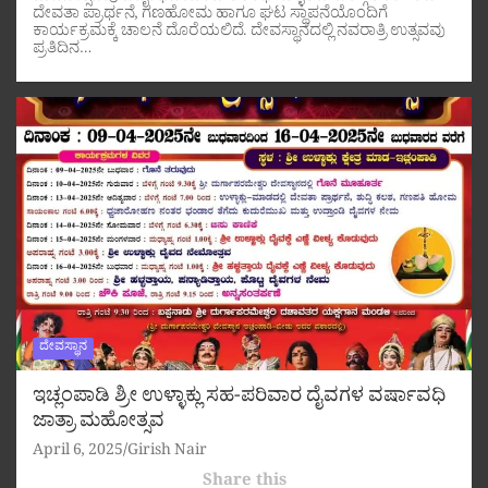
ದೇವತಾ ಪ್ರಾರ್ಥನೆ, ಗಣಹೋಮ ಹಾಗೂ ಘಟ ಸ್ಥಾಪನೆಯೊಂದಿಗೆ
ಕಾರ್ಯಕ್ರಮಕ್ಕೆ ಚಾಲನೆ ದೊರೆಯಲಿದೆ. ದೇವಸ್ಥಾನದಲ್ಲಿ ನವರಾತ್ರಿ ಉತ್ಸವವು
ಪ್ರತಿದಿನ…
ದೇವಸ್ಥಾನ
ಇಚ್ಲಂಪಾಡಿ ಶ್ರೀ ಉಳ್ಳಾಕ್ಲು ಸಹ-ಪರಿವಾರ ದೈವಗಳ ವರ್ಷಾವಧಿ
ಜಾತ್ರಾ ಮಹೋತ್ಸವ
April 6, 2025
Girish Nair
Share this