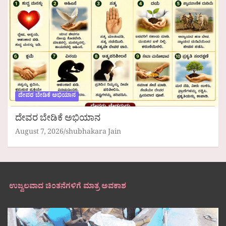
ದೇವರ ಬೇಡಿಕೆ ಅಭಿಯಾನ
ದೇವರ ಬೇಡಿಕೆ ಅಭಿಯಾನ
August 7, 2026
shubhakara Jain
ಉಜ್ವಲವಾದ ಚಿಂತನೆಗಳಿಗೆ ಮಾತ್ರ ಅವಕಾಶ