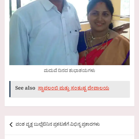
ಮದುವೆ ದಿನದ ಶುಭಾಶಯಗಳು
See also
ಸ್ವಾವಲಂಬಿ ಮತ್ತು ಸಂತುಷ್ಟ ದೇವಾಲಯ
Post
ವಂಶ ವೃಕ್ಷ ಬುಲ್ಲೆಟಿನಿನ ಪ್ರಕಟಣೆಗೆ ವಿಭಿನ್ನ ಪ್ರಕಾರಗಳು
navigation