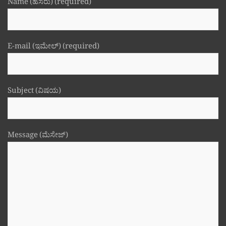
Name (ಹೆಸರು) (required)
E-mail (ಇಮೇಲ್) (required)
Subject (ವಿಷಯ)
Message (ಮೆಸೇಜ್)