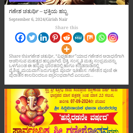
ಗಣೇಶ ಚತುರ್ಥಿ – ಭಕ್ತಿಯ ಹಬ್ಬ
September 6, 2024
Girish Nair
Share this
Share thisಗಣೇಶ ಚತುರ್ಥಿ, “ವಿಘ್ನಹರ್ತಾ”ಯಾದ ಗಣೇಶನ ಆರಾಧನೆಗಾಗಿ
ಆಚರಿಸುವ ಮಹತ್ವದ ಹಬ್ಬವಾಗಿದೆ. ಭಕ್ತಿ, ಸಂಸ್ಕೃತಿ ಮತ್ತು ಸಂಭ್ರಮವನ್ನು
ಒಳಗೊಂಡ ಈ ಹಬ್ಬವು ಭಾರತದಲ್ಲಿ ಹಾಗೂ ಕನ್ನಡನಾಡಿನಲ್ಲಿ
ವೈಶಿಷ್ಟ್ಯಮಯವಾಗಿ ಜರುಗುತ್ತದೆ. ಪೂರ್ವ ಇತಿಹಾಸ: ಗಣೇಶನ ಪೂಜೆ ಈ
ಪುರಾತನ ಕಾಲದಿಂದಲೂ ಪ್ರಾರಂಭವಾಗಿದೆ ಎಂಬುದು…