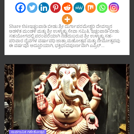
Share thisಇಚ್ಲಂಪಾಡಿ ಬೀಡು:ಶ್ರೀ ದುರ್ಗಾಪರಮೇಶ್ವರಿ ದೇವಸ್ಥಾನ
ಆಡಳಿತ ಮಂಡಳಿ ಮತ್ತು ಶ್ರೀ ಉಳ್ಳಾಕ್ಲು ಸೇವಾ ಸಮಿತಿ, ಇಚ್ಲಂಪಾಡಿ-ಬೀಡು
ಸಹಯೋಗದಲ್ಲಿ ಪರಂಪರೆಯಾಗಿ ನಡೆದುಬರುವ ಶ್ರೀ ಉಳ್ಳಾಕ್ಲು ಸಹ-
ಪರಿವಾರ ದೈವಗಳ ವರ್ಷಾವಧಿ ಜಾತ್ರಾ ಮಹೋತ್ಸವ ಮತ್ತು ನೇಮೋತ್ಸವವು
ಈ ವರ್ಷವೂ ಅದ್ದೂರಿಯಾಗಿ, ಭಕ್ತಿಭಾವಪೂರ್ಣವಾಗಿ ಏಪ್ರಿಲ್…
ಸಾರ್ವಜನಿಕ ಗಣೇಶೋತ್ಸವ