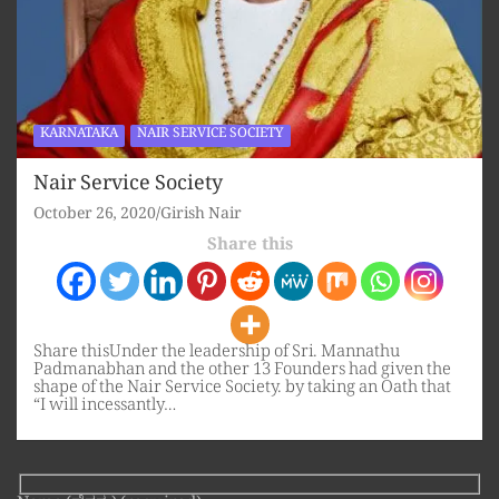
KARNATAKA
NAIR SERVICE SOCIETY
Nair Service Society
October 26, 2020
Girish Nair
Share this
Share thisUnder the leadership of Sri. Mannathu
Padmanabhan and the other 13 Founders had given the
shape of the Nair Service Society. by taking an Oath that
“I will incessantly…