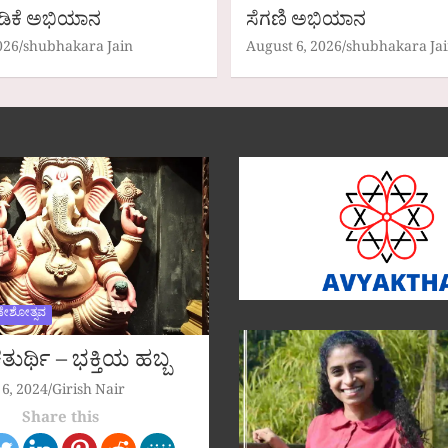
ಡಿಕೆ ಅಭಿಯಾನ
ಸೆಗಣಿ ಅಭಿಯಾನ
026
shubhakara Jain
August 6, 2026
shubhakara Ja
ಣೇಶೋತ್ಸವ
ುರ್ಥಿ – ಭಕ್ತಿಯ ಹಬ್ಬ
6, 2024
Girish Nair
Share this