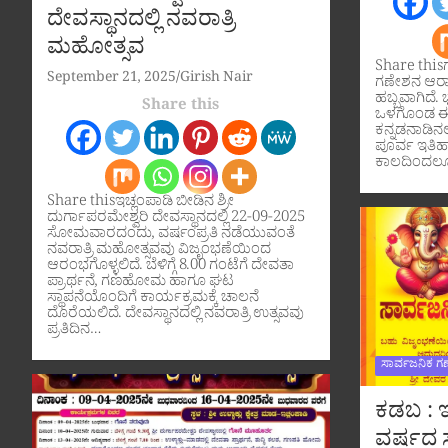
ದೇವಸ್ಥಾನದಲ್ಲಿ ನವರಾತ್ರಿ
ಮಹೋತ್ಸವ
Share this
September 21, 2025
Girish Nair
ಗಣೇಶನ ಆರಾ
ಹಬ್ಬವಾಗಿದೆ. ಭ
Share this
ಒಳಗೊಂಡ ಈ 
ಕನ್ನಡನಾಡಿನಲ್
ಪೂರ್ವ ಇತಿ
ಕಾಲದಿಂದಲೂ
Share thisಇಚ್ಲಂಪಾಡಿ ಬೀಡಿನ ಶ್ರೀ
ದುರ್ಗಾಪರಮೇಶ್ವರಿ ದೇವಸ್ಥಾನದಲ್ಲಿ 22-09-2025
ಸೋಮವಾರದಂದು, ವರ್ಷಂಪ್ರತಿ ನಡೆಯುವಂತೆ
ನವರಾತ್ರಿ ಮಹೋತ್ಸವವು ವಿಜೃಂಭಣೆಯಿಂದ
ಆರಂಭಗೊಳ್ಳಲಿದೆ. ಬೆಳಿಗ್ಗೆ 8.00 ಗಂಟೆಗೆ ದೇವತಾ
ಪ್ರಾರ್ಥನೆ, ಗಣಹೋಮ ಹಾಗೂ ಘಟ
ಸ್ಥಾಪನೆಯೊಂದಿಗೆ ಕಾರ್ಯಕ್ರಮಕ್ಕೆ ಚಾಲನೆ
ದೊರೆಯಲಿದೆ. ದೇವಸ್ಥಾನದಲ್ಲಿ ನವರಾತ್ರಿ ಉತ್ಸವವು
ಪ್ರತಿದಿನ…
ಸಾರ್ವಜನಿಕ ಗ
ಕಡಬ : ಇ
ವರ್ಷದ ಸ