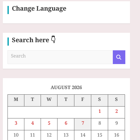
Change Language
Search here 👇
S
e
a
r
c
h
AUGUST 2026
M
T
W
T
F
S
S
1
2
3
4
5
6
7
8
9
10
11
12
13
14
15
16