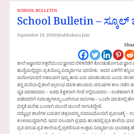
SCHOOL BULLETIN
School Bulletin – ಸ್ಕೂಲ್ 
September 10, 2020
shubhakara Jain
Shar
ಶಾಲೆ ಅಜ್ಞಾನದ ಕತ್ತಲೆಯಿಂದ ಜ್ಞಾನದ ಬೆಳಿಕಿನೆಡೆಗೆ ಕೊಂಡುಹೋಗುವ ಜ್ಞಾ
ಹುದ್ದೆಯಲ್ಲಿದ್ದರು ಪ್ರತಿಯೊಬ್ಬ ವಿದ್ಯಾರ್ಥಿಗೂ ಇರಬೇಕು . ಅದರ ಏಳಿಗೆಗೆ ತನ
ಮನೋಭಾವನೆ ಸಹಜವಾಗಿ ಇದ್ದು ತಾನು ಏನು ಮಾಡಬಹುದು ಎಂದು ಚಿಂತನ ಮ
ತನ್ನ ಮನೆಯಲ್ಲಿ ಶಾಲೆ ಪ್ರಾರಂಭ ಮಾಡಿ ಹಲವಾರು ವರುಷಗಳ ಕಾಲ ನಡೆಸಿ ತನ್ನ
ವೃತಿ ಮಾಡಿದವರು – ಅತಿಥಿ ಶಿಕ್ಷಕರಾಗಿ ಸೇವೆ ಸಲ್ಲಿಸುವವರು – ಉಚಿತವಾಗಿ ಶಿ
ಪಡೆದವರಿಗೆ ಸವಲತ್ತುಗಳನ್ನು ಒದಗಿಸುವ ದಾನಿಗಳು – ಒಂದೇ ಮಾತಿನಲ್ಲಿ ಹೇಳುವ
ಭಿನ್ನತೆ ಮರೆತು ಒಂದಾಗಿ ಮುಂದೆ ಮುಂದೆ ಸಾಗುತಿದ್ದೇವೆ.
ನಮ್ಮೆಲ್ಲರ ಶಾಲೆಗಳ ಬದುಕಿನ ಚಿತ್ರಣವನ್ನು ಸಮಾಜದೊಂದಿಗೆ ಪ್ರಪಂಚಕ್ಕೆ – ಸಂ
ಕಂಕಣಬದ್ದವಾಗಿದೆ. ಇದರ ಸಲುವಾಗಿ ಪ್ರಥಮ ಹಂತದಲ್ಲಿ ಪ್ರತಿ ಶಾಲೆಯ ಭಾವಚಿ
ಪ್ರತಿ ವರುಷ ಪ್ರತಿ ಶಾಲೆಯಲ್ಲಿ ಪ್ರಕಟಿಸುವ ಉತ್ತಮ ವಿದ್ಯಾರ್ಥಿಯ ಭಾವಚಿತ್ರ ಹೆ