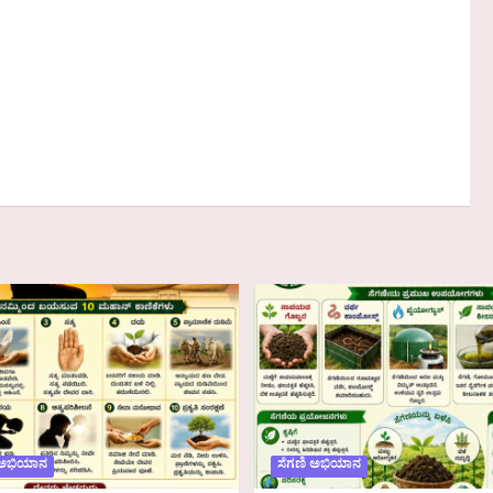
 ಅಭಿಯಾನ
ಸೆಗಣಿ ಅಭಿಯಾನ