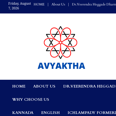
Skip
Friday, August
HOME
About Us
Dr.Veerendra Heggade Dharm
to
7, 2026
content
Avyaktha Bulletin:
HOME
ABOUT US
DR.VEERENDRA HEGGAD
Connecting Temples
WHY CHOOSE US
Professionals, &
KANNADA
ENGLISH
ICHLAMPADY FORMERL