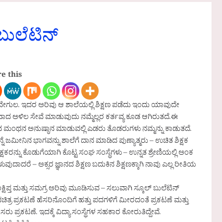
ಬುಲೆಟಿನ್
e this
ನ ದೇಗುಲ. ಇದರ ಅರಿವು ಆ ಶಾಲೆಯಲ್ಲಿ ಶಿಕ್ಷಣ ಪಡೆದು ಇಂದು ಯಾವುದೇ
್ನಿಂದಾದ ಅಳಿಲ ಸೇವೆ ಮಾಡುವುದು ನಮ್ಮೆಲ್ಲರ ಕರ್ತವ್ಯ ಕೂಡ ಆಗಿರುತದೆ.ಈ
ಂಥನ ಅನುಷ್ಠಾನ ಮಾಡುವಲ್ಲಿ ಎಡರು ತೊಡರುಗಳು ನಮ್ಮನ್ನು ಕಾಡುತದೆ.
ೆ ಜಮೀನಿನ ಭಾಗವನ್ನು ಶಾಲೆಗೆ ದಾನ ಮಾಡಿದ ಪುಣ್ಯಾತ್ಮರು – ಉಚಿತ ಶಿಕ್ಷಕ
ಕ್ಷಕರನ್ನು ಕೊಡುಗೆಯಾಗಿ ಕೊಟ್ಟ ಸಂಘ ಸಂಸ್ಥೆಗಳು – ಉನ್ನತ ಶ್ರೇಣಿಯಲ್ಲಿ ಅಂಕ
ುದಾದರೆ – ಅಕ್ಸರ ಜ್ಞಾನದ ಶಿಕ್ಷಣ ಬದುಕಿನ ಶಿಕ್ಷಣಕ್ಕಾಗಿ ನಾವು ಎಲ್ಲ ರೀತಿಯ
ಕ್ಷಿಪ್ತ ಮತ್ತು ಸಮಗ್ರ ಅರಿವು ಮೂಡಿಸುವ – ಸಲುವಾಗಿ ಸ್ಕೂಲ್ ಬುಲೆಟಿನ್
ತ್ರ ಪ್ರಕಟಣೆ ಹೆಸರಿನೊಂದಿಗೆ ಹತ್ತು ಪದಗಳಿಗೆ ಮೀರದಂತೆ ಪ್ರಕಟಣೆ ಮತ್ತು
ಸರು ಪ್ರಕಟಣೆ. ಇದಕ್ಕೆ ವಿದ್ಯಾ ಸಂಸ್ಥೆಗಳ ಸಹಕಾರ ಕೋರುತಿದ್ದೇವೆ.