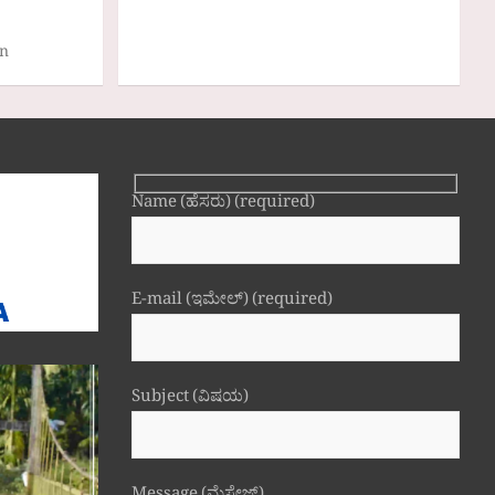
in
Name (ಹೆಸರು) (required)
E-mail (ಇಮೇಲ್) (required)
Subject (ವಿಷಯ)