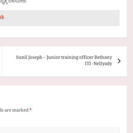
ಟಕ್ಕೆ ಬೆಳೆಸೋಣ.
uk
Sunil Joseph – Junior training officer Bethany
ITI -Nellyady
lds are marked
*