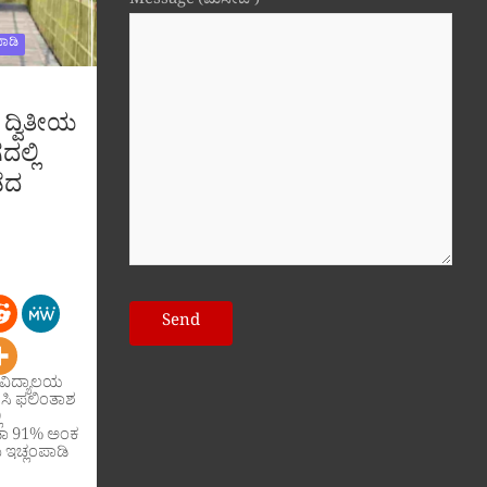
Message (ಮೆಸೇಜ್)
ಾಡಿ
 ದ್ವಿತೀಯ
ದಲ್ಲಿ
ೆದ
ಥ ವಿದ್ಯಾಲಯ
 ಸಿ ಫಲಿಂತಾಶ
ಿ
ಡಾ 91% ಅಂಕ
ು ಇಚ್ಲಂಪಾಡಿ