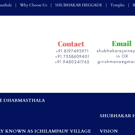
asthala
Why Choose Us
SHUBHAKAR HEGGADE
Temples
B
E DHARMASTHALA
,
SHUBHAKAR 
Y KNOWN AS ICHILAMPADY VILLAGE
VISION