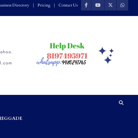
usiness Directory
Pricing
Contact Us
HEGGADE