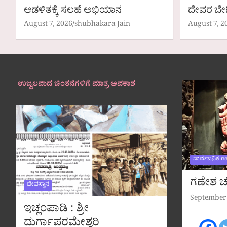
ಆಡಳಿತಕ್ಕೆ ಸಲಹೆ ಅಭಿಯಾನ
ದೇವರ ಬೇ
August 7, 2026
shubhakara Jain
August 7, 2
ಉಜ್ವಲವಾದ ಚಿಂತನೆಗಳಿಗೆ ಮಾತ್ರ ಅವಕಾಶ
ಸಾರ್ವಜನಿಕ ಗ
ಗಣೇಶ ಚತ
ದೇವಸ್ಥಾನ
September 
ಇಚ್ಲಂಪಾಡಿ : ಶ್ರೀ
ದುರ್ಗಾಪರಮೇಶ್ವರಿ