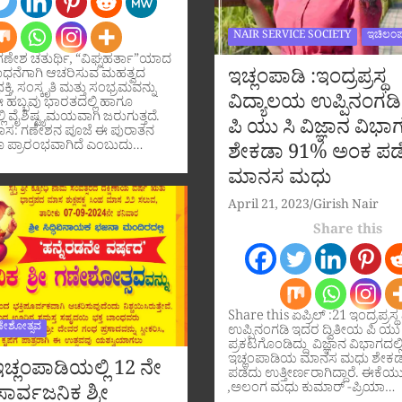
NAIR SERVICE SOCIETY
ಇಚಿಲಂಪ
ಗಣೇಶ ಚತುರ್ಥಿ, “ವಿಘ್ನಹರ್ತಾ”ಯಾದ
ಇಚ್ಲಂಪಾಡಿ :ಇಂದ್ರಪ್ರಸ್ಥ
ಧನೆಗಾಗಿ ಆಚರಿಸುವ ಮಹತ್ವದ
ಕ್ತಿ, ಸಂಸ್ಕೃತಿ ಮತ್ತು ಸಂಭ್ರಮವನ್ನು
ವಿದ್ಯಾಲಯ ಉಪ್ಪಿನಂಗಡಿ
ಹಬ್ಬವು ಭಾರತದಲ್ಲಿ ಹಾಗೂ
ಲಿ ವೈಶಿಷ್ಟ್ಯಮಯವಾಗಿ ಜರುಗುತ್ತದೆ.
ಪಿ ಯು ಸಿ ವಿಜ್ಞಾನ ವಿಭಾಗ
ಹಾಸ: ಗಣೇಶನ ಪೂಜೆ ಈ ಪುರಾತನ
 ಪ್ರಾರಂಭವಾಗಿದೆ ಎಂಬುದು…
ಶೇಕಡಾ 91% ಅಂಕ ಪಡ
ಮಾನಸ ಮಧು
April 21, 2023
Girish Nair
Share this
Share this ಏಪ್ರಿಲ್ :21 ಇಂದ್ರಪ್ರಸ್
ಣೇಶೋತ್ಸವ
ಉಪ್ಪಿನಂಗಡಿ ಇದರ ದ್ವಿತೀಯ ಪಿ ಯು
ಪ್ರಕಟಗೊಂಡಿದ್ದು ವಿಜ್ಞಾನ ವಿಭಾಗದಲ್ಲ
ಇಚ್ಲಂಪಾಡಿಯ ಮಾನಸ ಮಧು ಶೇಕ
ಚ್ಲಂಪಾಡಿಯಲ್ಲಿ 12 ನೇ
ಪಡೆದು ಉತ್ತೀರ್ಣರಾಗಿದ್ದಾರೆ. ಈಕೆಯ
,ಅಲಂಗ ಮಧು ಕುಮಾರ್ -ಪ್ರಿಯಾ…
ಾರ್ವಜನಿಕ ಶ್ರೀ