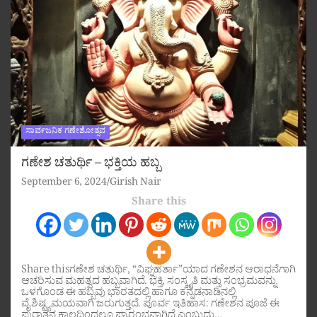
ಸಾರ್ವಜನಿಕ ಗಣೇಶೋತ್ಸವ
ಗಣೇಶ ಚತುರ್ಥಿ – ಭಕ್ತಿಯ ಹಬ್ಬ
September 6, 2024
Girish Nair
Share this
Share thisಗಣೇಶ ಚತುರ್ಥಿ, “ವಿಘ್ನಹರ್ತಾ”ಯಾದ ಗಣೇಶನ ಆರಾಧನೆಗಾಗಿ
ಆಚರಿಸುವ ಮಹತ್ವದ ಹಬ್ಬವಾಗಿದೆ. ಭಕ್ತಿ, ಸಂಸ್ಕೃತಿ ಮತ್ತು ಸಂಭ್ರಮವನ್ನು
ಒಳಗೊಂಡ ಈ ಹಬ್ಬವು ಭಾರತದಲ್ಲಿ ಹಾಗೂ ಕನ್ನಡನಾಡಿನಲ್ಲಿ
ವೈಶಿಷ್ಟ್ಯಮಯವಾಗಿ ಜರುಗುತ್ತದೆ. ಪೂರ್ವ ಇತಿಹಾಸ: ಗಣೇಶನ ಪೂಜೆ ಈ
ಪುರಾತನ ಕಾಲದಿಂದಲೂ ಪ್ರಾರಂಭವಾಗಿದೆ ಎಂಬುದು…