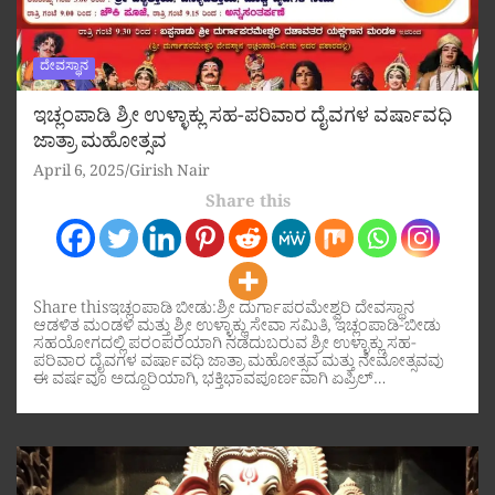
ದೇವಸ್ಥಾನ
ಇಚ್ಲಂಪಾಡಿ ಶ್ರೀ ಉಳ್ಳಾಕ್ಲು ಸಹ-ಪರಿವಾರ ದೈವಗಳ ವರ್ಷಾವಧಿ
ಜಾತ್ರಾ ಮಹೋತ್ಸವ
April 6, 2025
Girish Nair
Share this
Share thisಇಚ್ಲಂಪಾಡಿ ಬೀಡು:ಶ್ರೀ ದುರ್ಗಾಪರಮೇಶ್ವರಿ ದೇವಸ್ಥಾನ
ಆಡಳಿತ ಮಂಡಳಿ ಮತ್ತು ಶ್ರೀ ಉಳ್ಳಾಕ್ಲು ಸೇವಾ ಸಮಿತಿ, ಇಚ್ಲಂಪಾಡಿ-ಬೀಡು
ಸಹಯೋಗದಲ್ಲಿ ಪರಂಪರೆಯಾಗಿ ನಡೆದುಬರುವ ಶ್ರೀ ಉಳ್ಳಾಕ್ಲು ಸಹ-
ಪರಿವಾರ ದೈವಗಳ ವರ್ಷಾವಧಿ ಜಾತ್ರಾ ಮಹೋತ್ಸವ ಮತ್ತು ನೇಮೋತ್ಸವವು
ಈ ವರ್ಷವೂ ಅದ್ದೂರಿಯಾಗಿ, ಭಕ್ತಿಭಾವಪೂರ್ಣವಾಗಿ ಏಪ್ರಿಲ್…