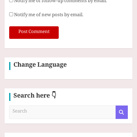
Notify me of follow-up comments by email.
Notify me of new posts by email.
Change Language
Search here 👇
S
e
a
r
c