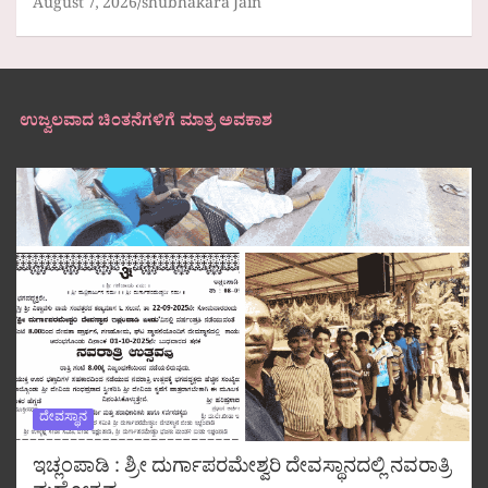
August 7, 2026
shubhakara Jain
ಉಜ್ವಲವಾದ ಚಿಂತನೆಗಳಿಗೆ ಮಾತ್ರ ಅವಕಾಶ
ದೇವಸ್ಥಾನ
ಇಚ್ಲಂಪಾಡಿ : ಶ್ರೀ ದುರ್ಗಾಪರಮೇಶ್ವರಿ ದೇವಸ್ಥಾನದಲ್ಲಿ ನವರಾತ್ರಿ