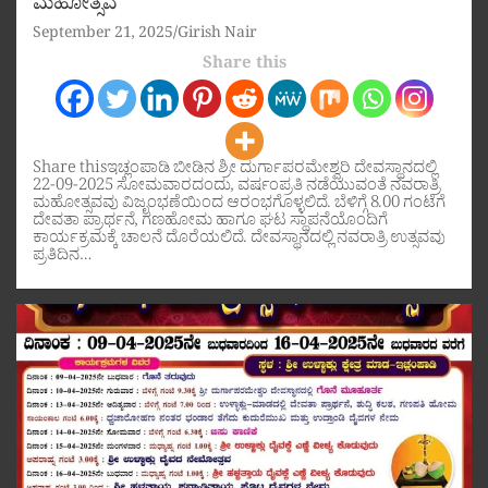
ಮಹೋತ್ಸವ
September 21, 2025
Girish Nair
Share this
Share thisಇಚ್ಲಂಪಾಡಿ ಬೀಡಿನ ಶ್ರೀ ದುರ್ಗಾಪರಮೇಶ್ವರಿ ದೇವಸ್ಥಾನದಲ್ಲಿ
22-09-2025 ಸೋಮವಾರದಂದು, ವರ್ಷಂಪ್ರತಿ ನಡೆಯುವಂತೆ ನವರಾತ್ರಿ
ಮಹೋತ್ಸವವು ವಿಜೃಂಭಣೆಯಿಂದ ಆರಂಭಗೊಳ್ಳಲಿದೆ. ಬೆಳಿಗ್ಗೆ 8.00 ಗಂಟೆಗೆ
ದೇವತಾ ಪ್ರಾರ್ಥನೆ, ಗಣಹೋಮ ಹಾಗೂ ಘಟ ಸ್ಥಾಪನೆಯೊಂದಿಗೆ
ಕಾರ್ಯಕ್ರಮಕ್ಕೆ ಚಾಲನೆ ದೊರೆಯಲಿದೆ. ದೇವಸ್ಥಾನದಲ್ಲಿ ನವರಾತ್ರಿ ಉತ್ಸವವು
ಪ್ರತಿದಿನ…