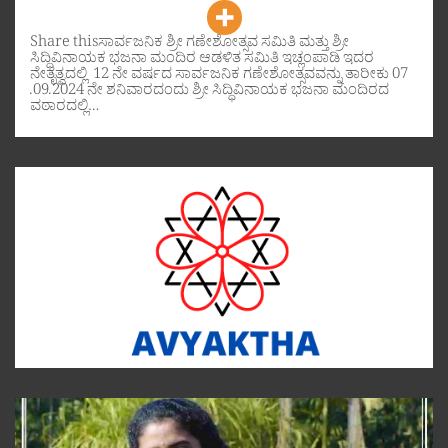
Share thisಸಾರ್ವಜನಿಕ ಶ್ರೀ ಗಣೇಶೋತ್ಸವ ಸಮಿತಿ ಮತ್ತು ಶ್ರೀ
ಸಿದ್ಧಿವಿನಾಯಕ ಭಜನಾ ಮಂದಿರ ಆಡಳಿತ ಸಮಿತಿ ಇಚ್ಲಂಪಾಡಿ ಇದರ
ನೇತೃತ್ವದಲ್ಲಿ 12 ನೇ ವರ್ಷದ ಸಾರ್ವಜನಿಕ ಗಣೇಶೋತ್ಸವವನ್ನು ತಾರೀಕು 07
.09.2024 ನೇ ಶನಿವಾರದಂದು ಶ್ರೀ ಸಿದ್ಧಿವಿನಾಯಕ ಭಜನಾ ಮಂದಿರದ
ವಠಾರದಲ್ಲಿ…