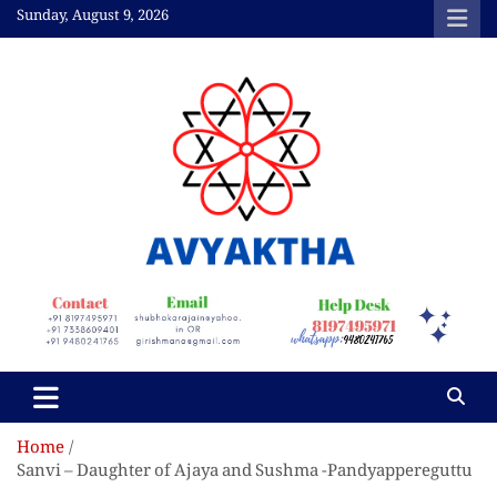
Skip
Sunday, August 9, 2026
to
content
Avyaktha Bulletin:
Connecting Temples,
Professionals, &
Communities
Home
Sanvi – Daughter of Ajaya and Sushma -Pandyappereguttu