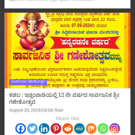
ಸಾರ್ವಜನಿಕ ಗಣೇಶೋತ್ಸವ
ಕಡಬ : ಇಚ್ಲಂಪಾಡಿಯಲ್ಲಿ 12 ನೇ ವರ್ಷದ ಸಾರ್ವಜನಿಕ ಶ್ರೀ
ಗಣೇಶೋತ್ಸವ
August 20, 2024
Girish Nair
Share this