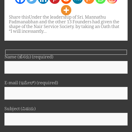
Share thisUnder the leadership of Sri. Mannathu
Padmanabhan and the other 13 Founders had given the
shape of the Nair Service Society. by taking an Oath that
“I will incessantly…
Name (ಹೆಸರು) (required)
E-mail (ಇಮೇಲ್) (required)
Subject (ವಿಷಯ)