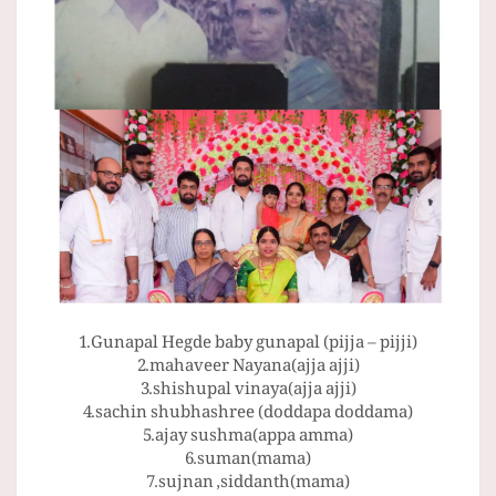
1.Gunapal Hegde baby gunapal (pijja – pijji)
2.mahaveer Nayana(ajja ajji)
3.shishupal vinaya(ajja ajji)
4.sachin shubhashree (doddapa doddama)
5.ajay sushma(appa amma)
6.suman(mama)
7.sujnan ,siddanth(mama)