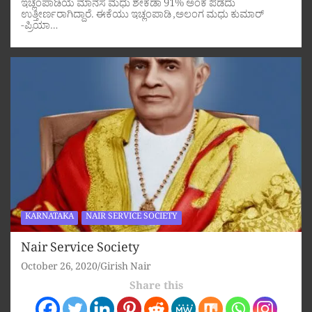
ಇಚ್ಲಂಪಾಡಿಯ ಮಾನಸ ಮಧು ಶೇಕಡಾ 91% ಅಂಕ ಪಡೆದು
ಉತ್ತೀರ್ಣರಾಗಿದ್ದಾರೆ. ಈಕೆಯು ಇಚ್ಲಂಪಾಡಿ ,ಅಲಂಗ ಮಧು ಕುಮಾರ್
-ಪ್ರಿಯಾ…
KARNATAKA
NAIR SERVICE SOCIETY
Nair Service Society
October 26, 2020
Girish Nair
Share this