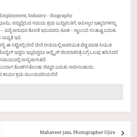
 Employment, Industry – Biography
 ಭೂಮಿ, ನಮ್ಮಲ್ಲಿರುವ ಸಮಯ ಶ್ರಮ ಬುದ್ದಿವಂತಿಗೆ, ಆವಿಸ್ಕಾರ ಇತ್ಯಾದಿಗಳನ್ನು
ಿದ್ಯೆ ಅನುಭವ ಕೊರತೆ ಇರುವವರು ಕೂಡ – ಸ್ವಾಲಂಬಿ ಸಂತುಷ್ಟ ಬದುಕು
ಸಾಧ್ಯತೆ ಇದೆ.
ಯವಸ್ಥೆ. ಈ ನಿಟ್ಟಿನಲ್ಲಿ ಬೇರೆ ಬೇರೆ ರೀತಿಯಲ್ಲಿ ಅಪರಿಮಿತ ವೆಚ್ಚ ಮಾಡಿ ಸೀಮಿತ
ೈಲ್ ಇದ್ದರು ಇಲ್ಲದಿದ್ದರೂ ಆನ್ಲೈನ್ ಜೀವನಚರಿತ್ರೆ ಬಗ್ಗೆ ಒಲವು ಹರಿಸಿದರೆ
್ಠ ಸಮಯದಲ್ಲಿ ಸಾದ್ಯವಾಗುತದೆ
ಟ ಬಂದಾಗ ತೊಡಗಿಸಿಕೊಂಡು ನೆಮ್ಮದಿ ಬದುಕು ಸಾದಿಸಬಹುದು.
್ಲುವ ಕಾರ್ಯಕ್ರಮ ಮುಂದುವರಿಯಲಿದೆ
Mahaveer jain, Photographer Ujire