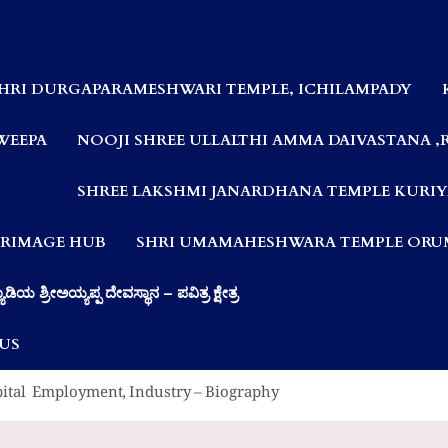
HRI DURGAPARAMESHWARI TEMPLE, ICHILAMPADY
WEEPA
NOOJI SHREE ULLALTHI AMMA DAIVASTANA ,
SHREE LAKSHMI JANARDHANA TEMPLE KURIY
LGRIMAGE HUB
SHRI UMAMAHESHWARA TEMPLE ORUM
ಯಾಡಿಯ ಶ್ರೀಅಯ್ಯಪ್ಪ ದೇವಸ್ಥಾನ – ಪವಿತ್ರ ಕ್ಷೇತ್ರ
US
pital Employment, Industry – Biography