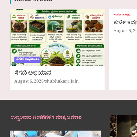
READ MORE
ಕುರ್ಚಿ ಕದನ
ಕುರ್ಚಿ ಕ
August 5, 2
ಸೆಗಣಿ ಅಭಿಯಾನ
ಸೆಗಣಿ ಅಭಿಯಾನ
August 6, 2026
shubhakara Jain
ಉಜ್ವಲವಾದ ಚಿಂತನೆಗಳಿಗೆ ಮಾತ್ರ ಅವಕಾಶ