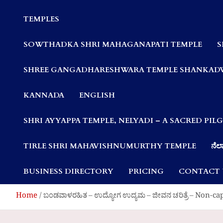
Communities
TEMPLES
SOWTHADKA SHRI MAHAGANAPATI TEMPLE
S
SHREE GANGADHARESHWARA TEMPLE SHANKAD
KANNADA
ENGLISH
SHRI AYYAPPA TEMPLE, NELYADI – A SACRED PI
TIRLE SHRI MAHAVISHNUMURTHY TEMPLE
ನೆಲ್
BUSINESS DIRECTORY
PRICING
CONTACT 
Home
ಬಂಡವಾಳರಹಿತ – ಉದ್ಯೋಗ ಉದ್ಯಮ – ಜೀವನ ಚರಿತ್ರೆ – Non-ca