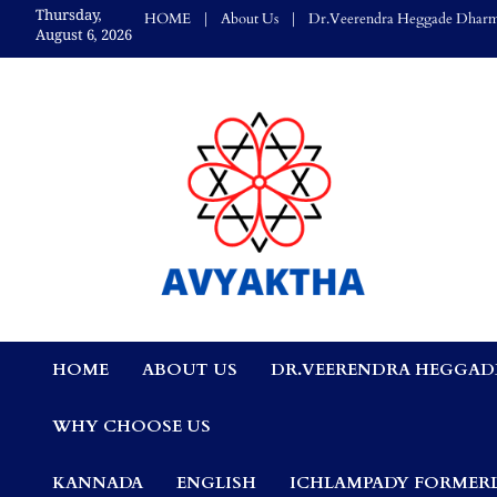
Skip
Thursday,
HOME
About Us
Dr.Veerendra Heggade Dharm
to
August 6, 2026
content
Avyaktha Bulletin:
HOME
ABOUT US
DR.VEERENDRA HEGGAD
Connecting Temples
WHY CHOOSE US
Professionals, &
KANNADA
ENGLISH
ICHLAMPADY FORMERL