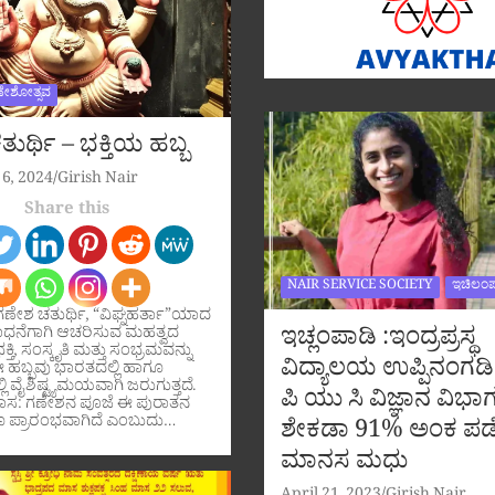
ಣೇಶೋತ್ಸವ
ುರ್ಥಿ – ಭಕ್ತಿಯ ಹಬ್ಬ
6, 2024
Girish Nair
Share this
NAIR SERVICE SOCIETY
ಇಚಿಲಂಪ
ಗಣೇಶ ಚತುರ್ಥಿ, “ವಿಘ್ನಹರ್ತಾ”ಯಾದ
ಇಚ್ಲಂಪಾಡಿ :ಇಂದ್ರಪ್ರಸ್ಥ
ಧನೆಗಾಗಿ ಆಚರಿಸುವ ಮಹತ್ವದ
ಕ್ತಿ, ಸಂಸ್ಕೃತಿ ಮತ್ತು ಸಂಭ್ರಮವನ್ನು
ವಿದ್ಯಾಲಯ ಉಪ್ಪಿನಂಗಡಿ
ಹಬ್ಬವು ಭಾರತದಲ್ಲಿ ಹಾಗೂ
ಲಿ ವೈಶಿಷ್ಟ್ಯಮಯವಾಗಿ ಜರುಗುತ್ತದೆ.
ಪಿ ಯು ಸಿ ವಿಜ್ಞಾನ ವಿಭಾಗ
ಹಾಸ: ಗಣೇಶನ ಪೂಜೆ ಈ ಪುರಾತನ
 ಪ್ರಾರಂಭವಾಗಿದೆ ಎಂಬುದು…
ಶೇಕಡಾ 91% ಅಂಕ ಪಡ
ಮಾನಸ ಮಧು