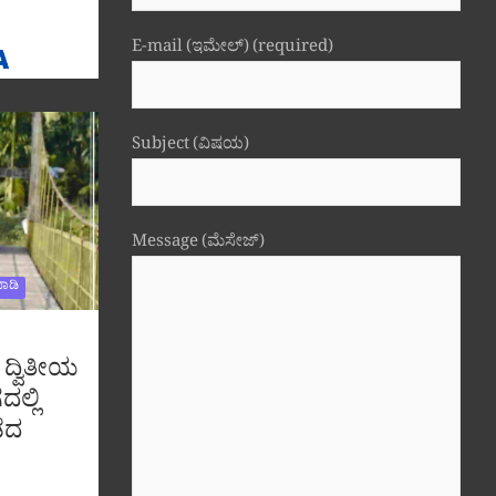
E-mail (ಇಮೇಲ್) (required)
Subject (ವಿಷಯ)
Message (ಮೆಸೇಜ್)
ಾಡಿ
 ದ್ವಿತೀಯ
ದಲ್ಲಿ
ೆದ