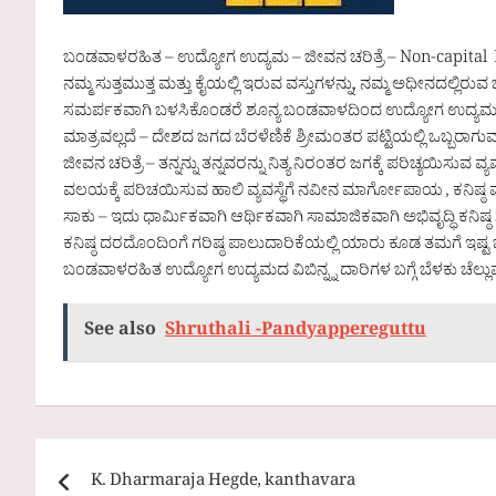
ಬಂಡವಾಳರಹಿತ – ಉದ್ಯೋಗ ಉದ್ಯಮ – ಜೀವನ ಚರಿತ್ರೆ – Non-capital
ನಮ್ಮ ಸುತ್ತಮುತ್ತ ಮತ್ತು ಕೈಯಲ್ಲಿ ಇರುವ ವಸ್ತುಗಳನ್ನು, ನಮ್ಮ ಅಧೀನದಲ್ಲಿರುವ
ಸಮರ್ಪಕವಾಗಿ ಬಳಸಿಕೊಂಡರೆ ಶೂನ್ಯ ಬಂಡವಾಳದಿಂದ ಉದ್ಯೋಗ ಉದ್ಯಮ – ವ
ಮಾತ್ರವಲ್ಲದೆ – ದೇಶದ ಜಗದ ಬೆರಳೆಣಿಕೆ ಶ್ರೀಮಂತರ ಪಟ್ಟಿಯಲ್ಲಿ ಒಬ್ಬರಾಗುವ 
ಜೀವನ ಚರಿತ್ರೆ – ತನ್ನನ್ನು ತನ್ನವರನ್ನು ನಿತ್ಯ ನಿರಂತರ ಜಗಕ್ಕೆ ಪರಿಚ್ಯಯಿಸುವ ವ್
ವಲಯಕ್ಕೆ ಪರಿಚಯಿಸುವ ಹಾಲಿ ವ್ಯವಸ್ಥೆಗೆ ನವೀನ ಮಾರ್ಗೋಪಾಯ , ಕನಿಷ್ಠ ಮೊಬ
ಸಾಕು – ಇದು ಧಾರ್ಮಿಕವಾಗಿ ಆರ್ಥಿಕವಾಗಿ ಸಾಮಾಜಿಕವಾಗಿ ಅಭಿವೃದ್ಧಿ ಕನಿಷ
ಕನಿಷ್ಠ ದರದೊಂದಿಂಗೆ ಗರಿಷ್ಠ ಪಾಲುದಾರಿಕೆಯಲ್ಲಿ ಯಾರು ಕೂಡ ತಮಗೆ ಇಷ್
ಬಂಡವಾಳರಹಿತ ಉದ್ಯೋಗ ಉದ್ಯಮದ ವಿಬಿನ್ನ್ನ ದಾರಿಗಳ ಬಗ್ಗೆ ಬೆಳಕು ಚೆಲ
See also
Shruthali -Pandyappereguttu
Post
K. Dharmaraja Hegde, kanthavara