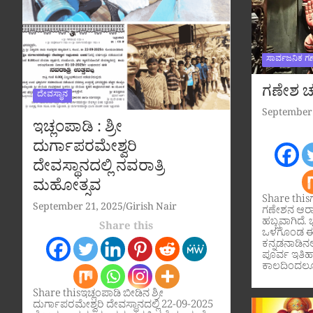
ಸಾರ್ವಜನಿಕ ಗ
ಗಣೇಶ ಚತ
ದೇವಸ್ಥಾನ
September 
ಇಚ್ಲಂಪಾಡಿ : ಶ್ರೀ
ದುರ್ಗಾಪರಮೇಶ್ವರಿ
ದೇವಸ್ಥಾನದಲ್ಲಿ ನವರಾತ್ರಿ
ಮಹೋತ್ಸವ
Share this
September 21, 2025
Girish Nair
ಗಣೇಶನ ಆರಾ
ಹಬ್ಬವಾಗಿದೆ. ಭ
Share this
ಒಳಗೊಂಡ ಈ 
ಕನ್ನಡನಾಡಿನಲ್
ಪೂರ್ವ ಇತಿ
ಕಾಲದಿಂದಲೂ
Share thisಇಚ್ಲಂಪಾಡಿ ಬೀಡಿನ ಶ್ರೀ
ದುರ್ಗಾಪರಮೇಶ್ವರಿ ದೇವಸ್ಥಾನದಲ್ಲಿ 22-09-2025