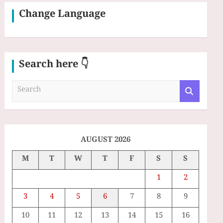
Change Language
Search here 👇
S
e
a
r
c
h
AUGUST 2026
M
T
W
T
F
S
S
1
2
3
4
5
6
7
8
9
10
11
12
13
14
15
16