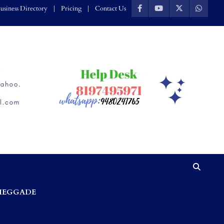
usiness Directory
Pricing
Contact Us
HEGGADE