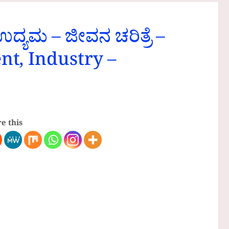
ಯಮ – ಜೀವನ ಚರಿತ್ರೆ –
t, Industry –
e this