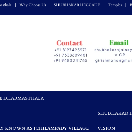
asthala
Why Choose Us
SHUBHAKAR HEGGADE
Temples
B
E DHARMASTHALA
,
SHUBHAKAR 
Y KNOWN AS ICHILAMPADY VILLAGE
VISION