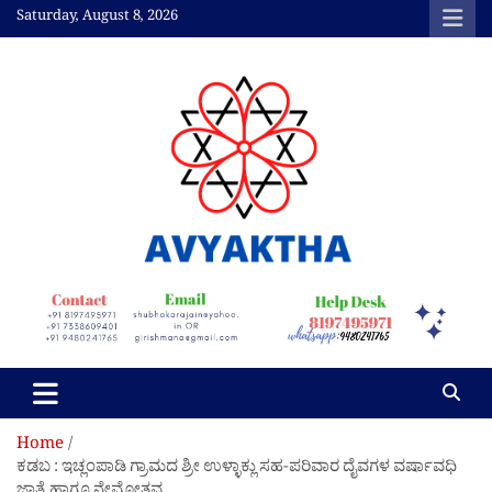
Skip
Saturday, August 8, 2026
to
content
Avyaktha Bulletin:
Connecting Temples,
Professionals, &
Communities
Home
ಕಡಬ : ಇಚ್ಲಂಪಾಡಿ ಗ್ರಾಮದ ಶ್ರೀ ಉಳ್ಳಾಕ್ಲು ಸಹ-ಪರಿವಾರ ದೈವಗಳ ವರ್ಷಾವಧಿ