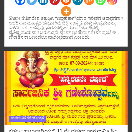
Share thisಗಣೇಶ ಚತುರ್ಥಿ, “ವಿಘ್ನಹರ್ತಾ”ಯಾದ ಗಣೇಶನ ಆರಾಧನೆಗಾಗಿ
ಆಚರಿಸುವ ಮಹತ್ವದ ಹಬ್ಬವಾಗಿದೆ. ಭಕ್ತಿ, ಸಂಸ್ಕೃತಿ ಮತ್ತು ಸಂಭ್ರಮವನ್ನು
ಒಳಗೊಂಡ ಈ ಹಬ್ಬವು ಭಾರತದಲ್ಲಿ ಹಾಗೂ ಕನ್ನಡನಾಡಿನಲ್ಲಿ
ವೈಶಿಷ್ಟ್ಯಮಯವಾಗಿ ಜರುಗುತ್ತದೆ. ಪೂರ್ವ ಇತಿಹಾಸ: ಗಣೇಶನ ಪೂಜೆ ಈ
ಪುರಾತನ ಕಾಲದಿಂದಲೂ ಪ್ರಾರಂಭವಾಗಿದೆ ಎಂಬುದು…
ಸಾರ್ವಜನಿಕ ಗಣೇಶೋತ್ಸವ