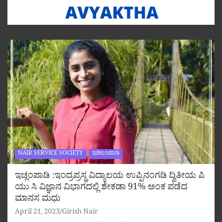
NAIR SERVICE SOCIETY
ಇಚಿಲಂಪಾಡಿ
ಇಚ್ಲಂಪಾಡಿ :ಇಂದ್ರಪ್ರಸ್ಥ ವಿದ್ಯಾಲಯ ಉಪ್ಪಿನಂಗಡಿ ದ್ವಿತೀಯ ಪಿ
ಯು ಸಿ ವಿಜ್ಞಾನ ವಿಭಾಗದಲ್ಲಿ ಶೇಕಡಾ 91% ಅಂಕ ಪಡೆದ
ಮಾನಸ ಮಧು
April 21, 2023
Girish Nair