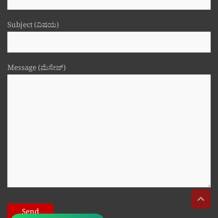
Subject (ವಿಷಯ)
Message (ಮೆಸೇಜ್)