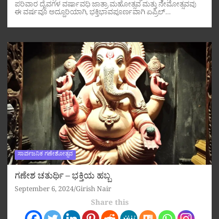
ಪರಿವಾರ ದೈವಗಳ ವರ್ಷಾವಧಿ ಜಾತ್ರಾ ಮಹೋತ್ಸವ ಮತ್ತು ನೇಮೋತ್ಸವವು
ಈ ವರ್ಷವೂ ಅದ್ದೂರಿಯಾಗಿ, ಭಕ್ತಿಭಾವಪೂರ್ಣವಾಗಿ ಏಪ್ರಿಲ್…
ಸಾರ್ವಜನಿಕ ಗಣೇಶೋತ್ಸವ
ಗಣೇಶ ಚತುರ್ಥಿ – ಭಕ್ತಿಯ ಹಬ್ಬ
September 6, 2024
Girish Nair
Share this