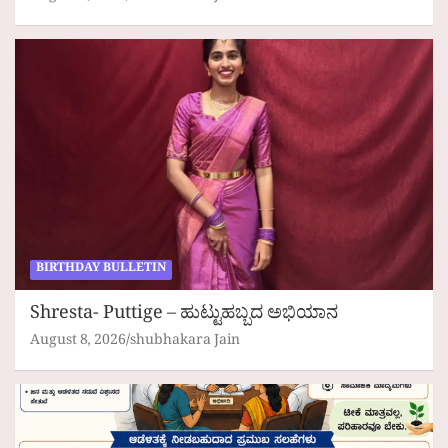
BIRTHDAY BULLETIN
Shresta- Puttige – ಹುಟ್ಟುಹಬ್ಬದ ಅಭಿಯಾನ
August 8, 2026
shubhakara Jain