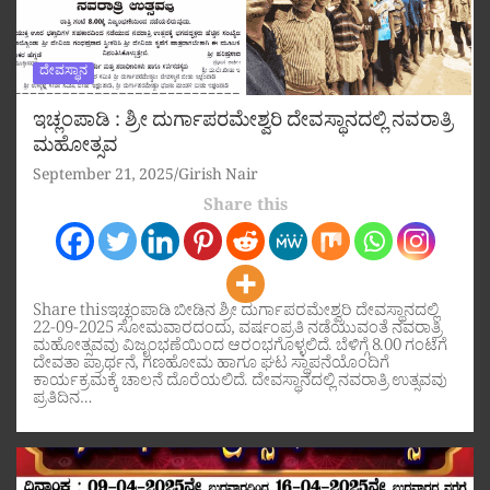
ದೇವಸ್ಥಾನ
ಇಚ್ಲಂಪಾಡಿ : ಶ್ರೀ ದುರ್ಗಾಪರಮೇಶ್ವರಿ ದೇವಸ್ಥಾನದಲ್ಲಿ ನವರಾತ್ರಿ
ಮಹೋತ್ಸವ
September 21, 2025
Girish Nair
Share this
Share thisಇಚ್ಲಂಪಾಡಿ ಬೀಡಿನ ಶ್ರೀ ದುರ್ಗಾಪರಮೇಶ್ವರಿ ದೇವಸ್ಥಾನದಲ್ಲಿ
22-09-2025 ಸೋಮವಾರದಂದು, ವರ್ಷಂಪ್ರತಿ ನಡೆಯುವಂತೆ ನವರಾತ್ರಿ
ಮಹೋತ್ಸವವು ವಿಜೃಂಭಣೆಯಿಂದ ಆರಂಭಗೊಳ್ಳಲಿದೆ. ಬೆಳಿಗ್ಗೆ 8.00 ಗಂಟೆಗೆ
ದೇವತಾ ಪ್ರಾರ್ಥನೆ, ಗಣಹೋಮ ಹಾಗೂ ಘಟ ಸ್ಥಾಪನೆಯೊಂದಿಗೆ
ಕಾರ್ಯಕ್ರಮಕ್ಕೆ ಚಾಲನೆ ದೊರೆಯಲಿದೆ. ದೇವಸ್ಥಾನದಲ್ಲಿ ನವರಾತ್ರಿ ಉತ್ಸವವು
ಪ್ರತಿದಿನ…