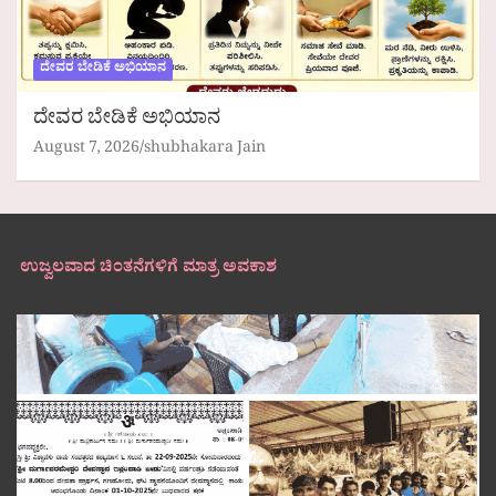
ದೇವರ ಬೇಡಿಕೆ ಅಭಿಯಾನ
ದೇವರ ಬೇಡಿಕೆ ಅಭಿಯಾನ
August 7, 2026
shubhakara Jain
ಉಜ್ವಲವಾದ ಚಿಂತನೆಗಳಿಗೆ ಮಾತ್ರ ಅವಕಾಶ