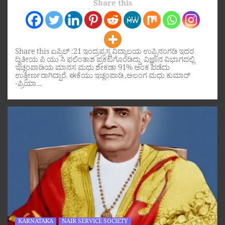
Share this
Share this ಏಪ್ರಿಲ್ :21 ಇಂದ್ರಪ್ರಸ್ಥ ವಿದ್ಯಾಲಯ ಉಪ್ಪಿನಂಗಡಿ ಇದರ
ದ್ವಿತೀಯ ಪಿ ಯು ಸಿ ಫಲಿಂತಾಶ ಪ್ರಕಟಗೊಂಡಿದ್ದು ವಿಜ್ಞಾನ ವಿಭಾಗದಲ್ಲಿ
ಇಚ್ಲಂಪಾಡಿಯ ಮಾನಸ ಮಧು ಶೇಕಡಾ 91% ಅಂಕ ಪಡೆದು
ಉತ್ತೀರ್ಣರಾಗಿದ್ದಾರೆ. ಈಕೆಯು ಇಚ್ಲಂಪಾಡಿ ,ಅಲಂಗ ಮಧು ಕುಮಾರ್
-ಪ್ರಿಯಾ…
KARNATAKA
NAIR SERVICE SOCIETY