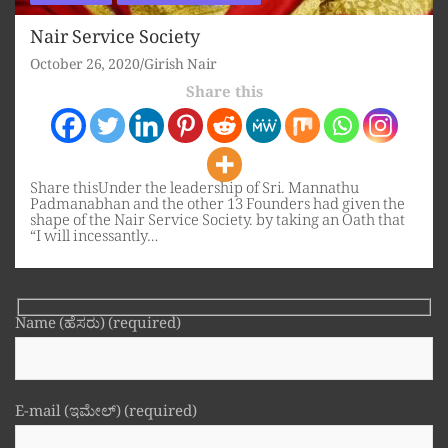
Nair Service Society
October 26, 2020
Girish Nair
Share this
Share thisUnder the leadership of Sri. Mannathu
Padmanabhan and the other 13 Founders had given the
shape of the Nair Service Society. by taking an Oath that
“I will incessantly…
Name (ಹೆಸರು) (required)
E-mail (ಇಮೇಲ್) (required)