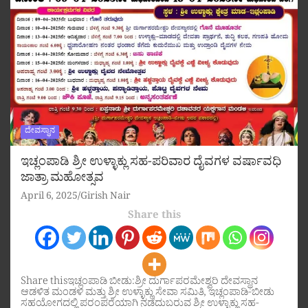
ದೇವಸ್ಥಾನ
ಇಚ್ಲಂಪಾಡಿ ಶ್ರೀ ಉಳ್ಳಾಕ್ಲು ಸಹ-ಪರಿವಾರ ದೈವಗಳ ವರ್ಷಾವಧಿ
ಜಾತ್ರಾ ಮಹೋತ್ಸವ
April 6, 2025
Girish Nair
Share this
Share thisಇಚ್ಲಂಪಾಡಿ ಬೀಡು:ಶ್ರೀ ದುರ್ಗಾಪರಮೇಶ್ವರಿ ದೇವಸ್ಥಾನ
ಆಡಳಿತ ಮಂಡಳಿ ಮತ್ತು ಶ್ರೀ ಉಳ್ಳಾಕ್ಲು ಸೇವಾ ಸಮಿತಿ, ಇಚ್ಲಂಪಾಡಿ-ಬೀಡು
ಸಹಯೋಗದಲ್ಲಿ ಪರಂಪರೆಯಾಗಿ ನಡೆದುಬರುವ ಶ್ರೀ ಉಳ್ಳಾಕ್ಲು ಸಹ-