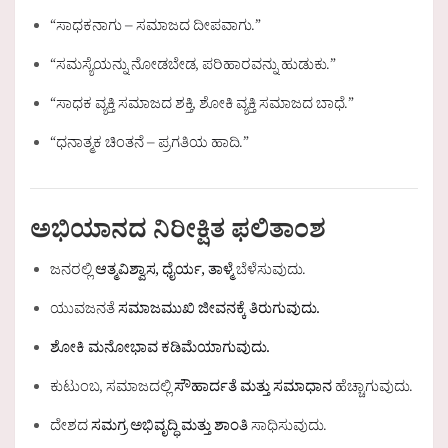
“ಸಾಧಕನಾಗು – ಸಮಾಜದ ದೀಪವಾಗು.”
“ಸಮಸ್ಯೆಯನ್ನು ನೋಡಬೇಡ, ಪರಿಹಾರವನ್ನು ಹುಡುಕು.”
“ಸಾಧಕ ವ್ಯಕ್ತಿ ಸಮಾಜದ ಶಕ್ತಿ, ಶೋಕಿ ವ್ಯಕ್ತಿ ಸಮಾಜದ ಬಾಧೆ.”
“ಧನಾತ್ಮಕ ಚಿಂತನೆ – ಪ್ರಗತಿಯ ಹಾದಿ.”
ಅಭಿಯಾನದ ನಿರೀಕ್ಷಿತ ಫಲಿತಾಂಶ
ಜನರಲ್ಲಿ
ಆತ್ಮವಿಶ್ವಾಸ, ಧೈರ್ಯ, ತಾಳ್ಮೆ
ಬೆಳೆಸುವುದು.
ಯುವಜನತೆ
ಸಮಾಜಮುಖಿ ಜೀವನಕ್ಕೆ ತಿರುಗುವುದು.
ಶೋಕಿ ಮನೋಭಾವ ಕಡಿಮೆಯಾಗುವುದು.
ಕುಟುಂಬ, ಸಮಾಜದಲ್ಲಿ
ಸೌಹಾರ್ದತೆ ಮತ್ತು ಸಮಾಧಾನ
ಹೆಚ್ಚಾಗುವುದು.
ದೇಶದ
ಸಮಗ್ರ ಅಭಿವೃದ್ಧಿ ಮತ್ತು ಶಾಂತಿ
ಸಾಧಿಸುವುದು.