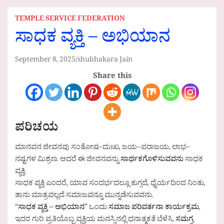
TEMPLE SERVICE FEDERATION
ಸಾಧಕ ವ್ಯಕ್ತಿ – ಅಭಿಯಾನ
September 8, 2025
shubhakara Jain
Share this
ಪರಿಚಯ
ಮಾನವನ ಜೀವನವು ಸಂತೋಷ–ದುಃಖ, ಜಯ–ಪರಾಜಯ, ಲಾಭ–
ನಷ್ಟಗಳ ಮಿಶ್ರಣ. ಆದರೆ ಈ ಜೀವನವನ್ನು
ಸಾರ್ಥಕಗೊಳಿಸುವವನು
ಸಾಧಕ
ವ್ಯಕ್ತಿ.
ಸಾಧಕ ವ್ಯಕ್ತಿ ಎಂದರೆ, ಯಾವ ಸಂದರ್ಭದಲ್ಲೂ ಕುಗ್ಗದೆ, ಧೈರ್ಯದಿಂದ ನಿಂತು,
ತಾನು ಮಾತ್ರವಲ್ಲದೆ ಸಮಾಜವನ್ನೂ ಮುನ್ನಡೆಸುವವನು.
“
ಸಾಧಕ ವ್ಯಕ್ತಿ – ಅಭಿಯಾನ
” ಒಂದು
ಸಮಾಜ ಪರಿವರ್ತನಾ ಕಾರ್ಯಕ್ರಮ
,
ಇದರ ಗುರಿ ಪ್ರತಿಯೊಬ್ಬ ವ್ಯಕ್ತಿಯ ಮನಸ್ಸಿನಲ್ಲಿ ಧನಾತ್ಮಕತೆ ಬೆಳೆಸಿ,
ಸಮಗ್ರ