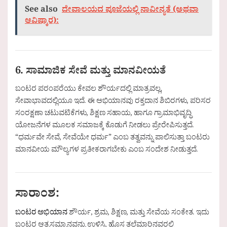
See also
ದೇವಾಲಯದ ಪೂಜೆಯಲ್ಲಿ ನಾವೀನ್ಯತೆ (ಅಥವಾ
ಆವಿಷ್ಕಾರ):
6. ಸಾಮಾಜಿಕ ಸೇವೆ ಮತ್ತು ಮಾನವೀಯತೆ
ಬಂಟರ ಪರಂಪರೆಯು ಕೇವಲ ಶೌರ್ಯದಲ್ಲಿ ಮಾತ್ರವಲ್ಲ,
ಸೇವಾಭಾವದಲ್ಲಿಯೂ ಇದೆ. ಈ ಅಭಿಯಾನವು ರಕ್ತದಾನ ಶಿಬಿರಗಳು, ಪರಿಸರ
ಸಂರಕ್ಷಣಾ ಚಟುವಟಿಕೆಗಳು, ಶಿಕ್ಷಣ ಸಹಾಯ, ಹಾಗೂ ಗ್ರಾಮಾಭಿವೃದ್ಧಿ
ಯೋಜನೆಗಳ ಮೂಲಕ ಸಮಾಜಕ್ಕೆ ಕೊಡುಗೆ ನೀಡಲು ಪ್ರೇರೇಪಿಸುತ್ತದೆ.
“ಧರ್ಮವೇ ಸೇವೆ, ಸೇವೆಯೇ ಧರ್ಮ” ಎಂಬ ತತ್ವವನ್ನು ಪಾಲಿಸುತ್ತಾ ಬಂಟರು
ಮಾನವೀಯ ಮೌಲ್ಯಗಳ ಪ್ರತೀಕರಾಗಬೇಕು ಎಂಬ ಸಂದೇಶ ನೀಡುತ್ತದೆ.
ಸಾರಾಂಶ:
ಬಂಟರ ಅಭಿಯಾನ
ಶೌರ್ಯ, ಶ್ರಮ, ಶಿಕ್ಷಣ, ಮತ್ತು ಸೇವೆಯ ಸಂಕೇತ. ಇದು
ಬಂಟರ ಆತ್ಮಸಮ್ಮಾನವನ್ನು ಉಳಿಸಿ, ಹೊಸ ತಲೆಮಾರಿನವರಲ್ಲಿ