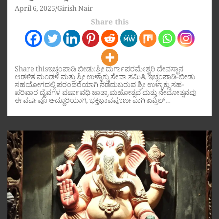
April 6, 2025
Girish Nair
Share this
Share thisಇಚ್ಲಂಪಾಡಿ ಬೀಡು:ಶ್ರೀ ದುರ್ಗಾಪರಮೇಶ್ವರಿ ದೇವಸ್ಥಾನ
ಆಡಳಿತ ಮಂಡಳಿ ಮತ್ತು ಶ್ರೀ ಉಳ್ಳಾಕ್ಲು ಸೇವಾ ಸಮಿತಿ, ಇಚ್ಲಂಪಾಡಿ-ಬೀಡು
ಸಹಯೋಗದಲ್ಲಿ ಪರಂಪರೆಯಾಗಿ ನಡೆದುಬರುವ ಶ್ರೀ ಉಳ್ಳಾಕ್ಲು ಸಹ-
ಪರಿವಾರ ದೈವಗಳ ವರ್ಷಾವಧಿ ಜಾತ್ರಾ ಮಹೋತ್ಸವ ಮತ್ತು ನೇಮೋತ್ಸವವು
ಈ ವರ್ಷವೂ ಅದ್ದೂರಿಯಾಗಿ, ಭಕ್ತಿಭಾವಪೂರ್ಣವಾಗಿ ಏಪ್ರಿಲ್…