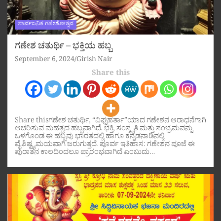
ಸಾರ್ವಜನಿಕ ಗಣೇಶೋತ್ಸವ
ಗಣೇಶ ಚತುರ್ಥಿ – ಭಕ್ತಿಯ ಹಬ್ಬ
September 6, 2024
Girish Nair
Share this
Share thisಗಣೇಶ ಚತುರ್ಥಿ, “ವಿಘ್ನಹರ್ತಾ”ಯಾದ ಗಣೇಶನ ಆರಾಧನೆಗಾಗಿ
ಆಚರಿಸುವ ಮಹತ್ವದ ಹಬ್ಬವಾಗಿದೆ. ಭಕ್ತಿ, ಸಂಸ್ಕೃತಿ ಮತ್ತು ಸಂಭ್ರಮವನ್ನು
ಒಳಗೊಂಡ ಈ ಹಬ್ಬವು ಭಾರತದಲ್ಲಿ ಹಾಗೂ ಕನ್ನಡನಾಡಿನಲ್ಲಿ
ವೈಶಿಷ್ಟ್ಯಮಯವಾಗಿ ಜರುಗುತ್ತದೆ. ಪೂರ್ವ ಇತಿಹಾಸ: ಗಣೇಶನ ಪೂಜೆ ಈ
ಪುರಾತನ ಕಾಲದಿಂದಲೂ ಪ್ರಾರಂಭವಾಗಿದೆ ಎಂಬುದು…