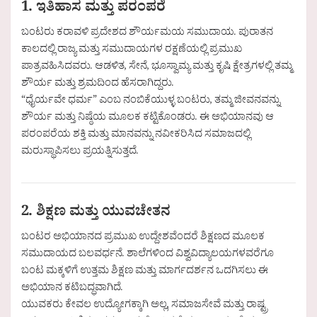
1. ಇತಿಹಾಸ ಮತ್ತು ಪರಂಪರೆ
ಬಂಟರು ಕರಾವಳಿ ಪ್ರದೇಶದ ಶೌರ್ಯಮಯ ಸಮುದಾಯ. ಪುರಾತನ
ಕಾಲದಲ್ಲಿ ರಾಜ್ಯ ಮತ್ತು ಸಮುದಾಯಗಳ ರಕ್ಷಣೆಯಲ್ಲಿ ಪ್ರಮುಖ
ಪಾತ್ರವಹಿಸಿದವರು. ಆಡಳಿತ, ಸೇನೆ, ಭೂಸ್ವಾಮ್ಯ ಮತ್ತು ಕೃಷಿ ಕ್ಷೇತ್ರಗಳಲ್ಲಿ ತಮ್ಮ
ಶೌರ್ಯ ಮತ್ತು ಶ್ರಮದಿಂದ ಹೆಸರಾಗಿದ್ದರು.
“ಧೈರ್ಯವೇ ಧರ್ಮ” ಎಂಬ ನಂಬಿಕೆಯುಳ್ಳ ಬಂಟರು, ತಮ್ಮ ಜೀವನವನ್ನು
ಶೌರ್ಯ ಮತ್ತು ನಿಷ್ಠೆಯ ಮೂಲಕ ಕಟ್ಟಿಕೊಂಡರು. ಈ ಅಭಿಯಾನವು ಆ
ಪರಂಪರೆಯ ಶಕ್ತಿ ಮತ್ತು ಮಾನವನ್ನು ನವೀಕರಿಸಿದ ಸಮಾಜದಲ್ಲಿ
ಮರುಸ್ಥಾಪಿಸಲು ಪ್ರಯತ್ನಿಸುತ್ತದೆ.
2. ಶಿಕ್ಷಣ ಮತ್ತು ಯುವಚೇತನ
ಬಂಟರ ಅಭಿಯಾನದ ಪ್ರಮುಖ ಉದ್ದೇಶವೆಂದರೆ ಶಿಕ್ಷಣದ ಮೂಲಕ
ಸಮುದಾಯದ ಬಲವರ್ಧನೆ. ಶಾಲೆಗಳಿಂದ ವಿಶ್ವವಿದ್ಯಾಲಯಗಳವರೆಗೂ
ಬಂಟ ಮಕ್ಕಳಿಗೆ ಉತ್ತಮ ಶಿಕ್ಷಣ ಮತ್ತು ಮಾರ್ಗದರ್ಶನ ಒದಗಿಸಲು ಈ
ಅಭಿಯಾನ ಕಟಿಬದ್ಧವಾಗಿದೆ.
ಯುವಕರು ಕೇವಲ ಉದ್ಯೋಗಕ್ಕಾಗಿ ಅಲ್ಲ, ಸಮಾಜಸೇವೆ ಮತ್ತು ರಾಷ್ಟ್ರ