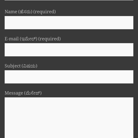
Name (ಹೆಸರು) (required)
E-mail (ಇಮೇಲ್) (required)
Subject (ವಿಷಯ)
Message (ಮೆಸೇಜ್)