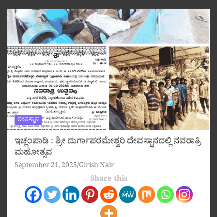
ದೇವಸ್ಥಾನ
ಇಚ್ಲಂಪಾಡಿ : ಶ್ರೀ ದುರ್ಗಾಪರಮೇಶ್ವರಿ ದೇವಸ್ಥಾನದಲ್ಲಿ ನವರಾತ್ರಿ
ಮಹೋತ್ಸವ
September 21, 2025
Girish Nair
Share this