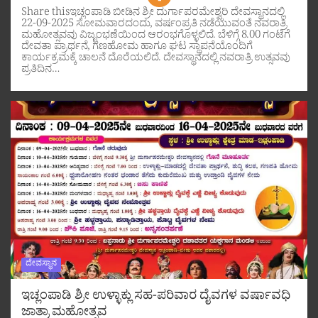
Share thisಇಚ್ಲಂಪಾಡಿ ಬೀಡಿನ ಶ್ರೀ ದುರ್ಗಾಪರಮೇಶ್ವರಿ ದೇವಸ್ಥಾನದಲ್ಲಿ
22-09-2025 ಸೋಮವಾರದಂದು, ವರ್ಷಂಪ್ರತಿ ನಡೆಯುವಂತೆ ನವರಾತ್ರಿ
ಮಹೋತ್ಸವವು ವಿಜೃಂಭಣೆಯಿಂದ ಆರಂಭಗೊಳ್ಳಲಿದೆ. ಬೆಳಿಗ್ಗೆ 8.00 ಗಂಟೆಗೆ
ದೇವತಾ ಪ್ರಾರ್ಥನೆ, ಗಣಹೋಮ ಹಾಗೂ ಘಟ ಸ್ಥಾಪನೆಯೊಂದಿಗೆ
ಕಾರ್ಯಕ್ರಮಕ್ಕೆ ಚಾಲನೆ ದೊರೆಯಲಿದೆ. ದೇವಸ್ಥಾನದಲ್ಲಿ ನವರಾತ್ರಿ ಉತ್ಸವವು
ಪ್ರತಿದಿನ…
ದೇವಸ್ಥಾನ
ಇಚ್ಲಂಪಾಡಿ ಶ್ರೀ ಉಳ್ಳಾಕ್ಲು ಸಹ-ಪರಿವಾರ ದೈವಗಳ ವರ್ಷಾವಧಿ
ಜಾತ್ರಾ ಮಹೋತ್ಸವ