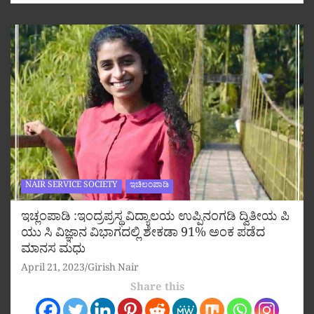
NAIR SERVICE SOCIETY
ಇಚಿಲಂಪಾಡಿ
ಇಚ್ಲಂಪಾಡಿ :ಇಂದ್ರಪ್ರಸ್ಥ ವಿದ್ಯಾಲಯ ಉಪ್ಪಿನಂಗಡಿ ದ್ವಿತೀಯ ಪಿ
ಯು ಸಿ ವಿಜ್ಞಾನ ವಿಭಾಗದಲ್ಲಿ ಶೇಕಡಾ 91% ಅಂಕ ಪಡೆದ
ಮಾನಸ ಮಧು
April 21, 2023
Girish Nair
Share this