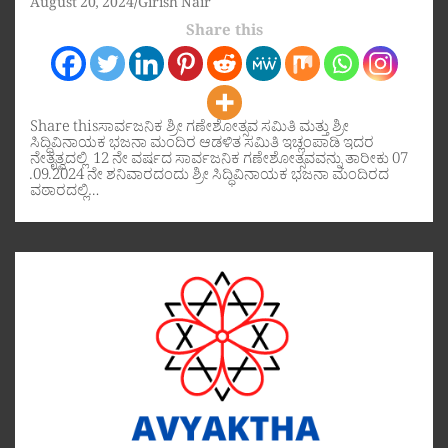
August 20, 2024
Girish Nair
Share this
Share thisಸಾರ್ವಜನಿಕ ಶ್ರೀ ಗಣೇಶೋತ್ಸವ ಸಮಿತಿ ಮತ್ತು ಶ್ರೀ
ಸಿದ್ಧಿವಿನಾಯಕ ಭಜನಾ ಮಂದಿರ ಆಡಳಿತ ಸಮಿತಿ ಇಚ್ಲಂಪಾಡಿ ಇದರ
ನೇತೃತ್ವದಲ್ಲಿ 12 ನೇ ವರ್ಷದ ಸಾರ್ವಜನಿಕ ಗಣೇಶೋತ್ಸವವನ್ನು ತಾರೀಕು 07
.09.2024 ನೇ ಶನಿವಾರದಂದು ಶ್ರೀ ಸಿದ್ಧಿವಿನಾಯಕ ಭಜನಾ ಮಂದಿರದ
ವಠಾರದಲ್ಲಿ…