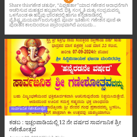
Share thisಗಣೇಶ ಚತುರ್ಥಿ, “ವಿಘ್ನಹರ್ತಾ”ಯಾದ ಗಣೇಶನ ಆರಾಧನೆಗಾಗಿ
ಆಚರಿಸುವ ಮಹತ್ವದ ಹಬ್ಬವಾಗಿದೆ. ಭಕ್ತಿ, ಸಂಸ್ಕೃತಿ ಮತ್ತು ಸಂಭ್ರಮವನ್ನು
ಒಳಗೊಂಡ ಈ ಹಬ್ಬವು ಭಾರತದಲ್ಲಿ ಹಾಗೂ ಕನ್ನಡನಾಡಿನಲ್ಲಿ
ವೈಶಿಷ್ಟ್ಯಮಯವಾಗಿ ಜರುಗುತ್ತದೆ. ಪೂರ್ವ ಇತಿಹಾಸ: ಗಣೇಶನ ಪೂಜೆ ಈ
ಪುರಾತನ ಕಾಲದಿಂದಲೂ ಪ್ರಾರಂಭವಾಗಿದೆ ಎಂಬುದು…
ಸಾರ್ವಜನಿಕ ಗಣೇಶೋತ್ಸವ
ಕಡಬ : ಇಚ್ಲಂಪಾಡಿಯಲ್ಲಿ 12 ನೇ ವರ್ಷದ ಸಾರ್ವಜನಿಕ ಶ್ರೀ
ಗಣೇಶೋತ್ಸವ