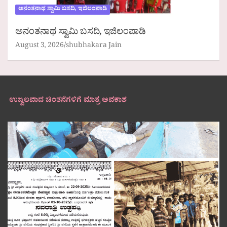
ಅನಂತನಾಥ ಸ್ವಾಮಿ ಬಸದಿ, ಇಜಿಲಂಪಾಡಿ
ಅನಂತನಾಥ ಸ್ವಾಮಿ ಬಸದಿ, ಇಜಿಲಂಪಾಡಿ
August 3, 2026
shubhakara Jain
ಉಜ್ವಲವಾದ ಚಿಂತನೆಗಳಿಗೆ ಮಾತ್ರ ಅವಕಾಶ