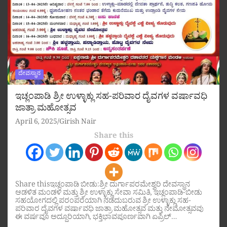
ದೇವಸ್ಥಾನ
ಇಚ್ಲಂಪಾಡಿ ಶ್ರೀ ಉಳ್ಳಾಕ್ಲು ಸಹ-ಪರಿವಾರ ದೈವಗಳ ವರ್ಷಾವಧಿ
ಜಾತ್ರಾ ಮಹೋತ್ಸವ
April 6, 2025
Girish Nair
Share this
Share thisಇಚ್ಲಂಪಾಡಿ ಬೀಡು:ಶ್ರೀ ದುರ್ಗಾಪರಮೇಶ್ವರಿ ದೇವಸ್ಥಾನ
ಆಡಳಿತ ಮಂಡಳಿ ಮತ್ತು ಶ್ರೀ ಉಳ್ಳಾಕ್ಲು ಸೇವಾ ಸಮಿತಿ, ಇಚ್ಲಂಪಾಡಿ-ಬೀಡು
ಸಹಯೋಗದಲ್ಲಿ ಪರಂಪರೆಯಾಗಿ ನಡೆದುಬರುವ ಶ್ರೀ ಉಳ್ಳಾಕ್ಲು ಸಹ-
ಪರಿವಾರ ದೈವಗಳ ವರ್ಷಾವಧಿ ಜಾತ್ರಾ ಮಹೋತ್ಸವ ಮತ್ತು ನೇಮೋತ್ಸವವು
ಈ ವರ್ಷವೂ ಅದ್ದೂರಿಯಾಗಿ, ಭಕ್ತಿಭಾವಪೂರ್ಣವಾಗಿ ಏಪ್ರಿಲ್…