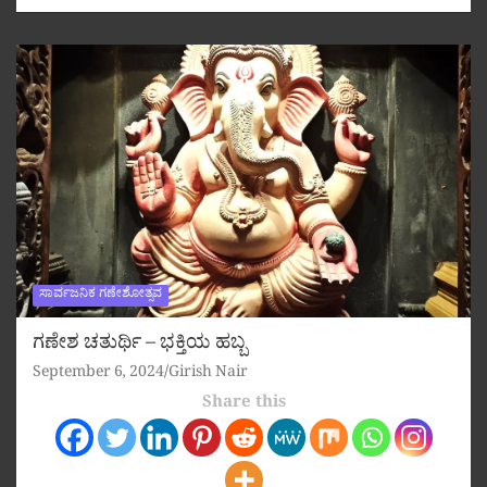
ಸಾರ್ವಜನಿಕ ಗಣೇಶೋತ್ಸವ
ಗಣೇಶ ಚತುರ್ಥಿ – ಭಕ್ತಿಯ ಹಬ್ಬ
September 6, 2024
Girish Nair
Share this