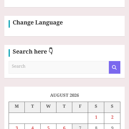
Change Language
Search here 👇
S
e
a
r
c
h
AUGUST 2026
M
T
W
T
F
S
S
1
2