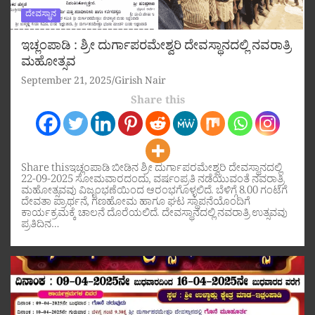
ದೇವಸ್ಥಾನ
ಇಚ್ಲಂಪಾಡಿ : ಶ್ರೀ ದುರ್ಗಾಪರಮೇಶ್ವರಿ ದೇವಸ್ಥಾನದಲ್ಲಿ ನವರಾತ್ರಿ
ಮಹೋತ್ಸವ
September 21, 2025
Girish Nair
Share this
Share thisಇಚ್ಲಂಪಾಡಿ ಬೀಡಿನ ಶ್ರೀ ದುರ್ಗಾಪರಮೇಶ್ವರಿ ದೇವಸ್ಥಾನದಲ್ಲಿ
22-09-2025 ಸೋಮವಾರದಂದು, ವರ್ಷಂಪ್ರತಿ ನಡೆಯುವಂತೆ ನವರಾತ್ರಿ
ಮಹೋತ್ಸವವು ವಿಜೃಂಭಣೆಯಿಂದ ಆರಂಭಗೊಳ್ಳಲಿದೆ. ಬೆಳಿಗ್ಗೆ 8.00 ಗಂಟೆಗೆ
ದೇವತಾ ಪ್ರಾರ್ಥನೆ, ಗಣಹೋಮ ಹಾಗೂ ಘಟ ಸ್ಥಾಪನೆಯೊಂದಿಗೆ
ಕಾರ್ಯಕ್ರಮಕ್ಕೆ ಚಾಲನೆ ದೊರೆಯಲಿದೆ. ದೇವಸ್ಥಾನದಲ್ಲಿ ನವರಾತ್ರಿ ಉತ್ಸವವು
ಪ್ರತಿದಿನ…