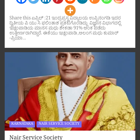
Share this ಏಪ್ರಿಲ್ :21 ಇಂದ್ರಪ್ರಸ್ಥ ವಿದ್ಯಾಲಯ ಉಪ್ಪಿನಂಗಡಿ ಇದರ
ದ್ವಿತೀಯ ಪಿ ಯು ಸಿ ಫಲಿಂತಾಶ ಪ್ರಕಟಗೊಂಡಿದ್ದು ವಿಜ್ಞಾನ ವಿಭಾಗದಲ್ಲಿ
ಇಚ್ಲಂಪಾಡಿಯ ಮಾನಸ ಮಧು ಶೇಕಡಾ 91% ಅಂಕ ಪಡೆದು
ಉತ್ತೀರ್ಣರಾಗಿದ್ದಾರೆ. ಈಕೆಯು ಇಚ್ಲಂಪಾಡಿ ,ಅಲಂಗ ಮಧು ಕುಮಾರ್
-ಪ್ರಿಯಾ…
KARNATAKA
NAIR SERVICE SOCIETY
Nair Service Society