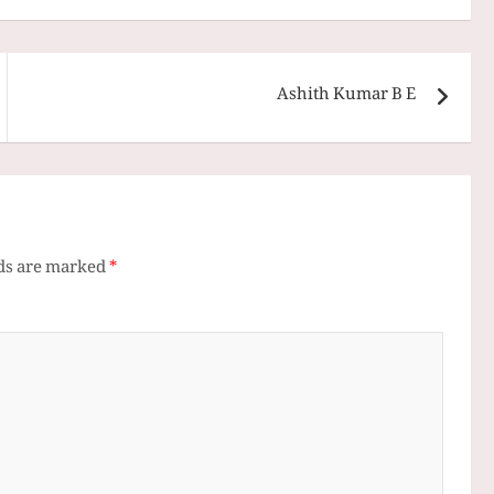
Ashith Kumar B E
lds are marked
*