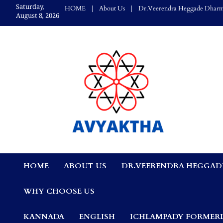
Skip
Saturday,
HOME
About Us
Dr.Veerendra Heggade Dharm
to
August 8, 2026
content
Avyaktha Bulletin:
HOME
ABOUT US
DR.VEERENDRA HEGGAD
Connecting Temples
WHY CHOOSE US
Professionals, &
KANNADA
ENGLISH
ICHLAMPADY FORMERL