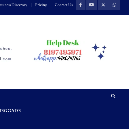
usiness Directory
Pricing
Contact Us
HEGGADE