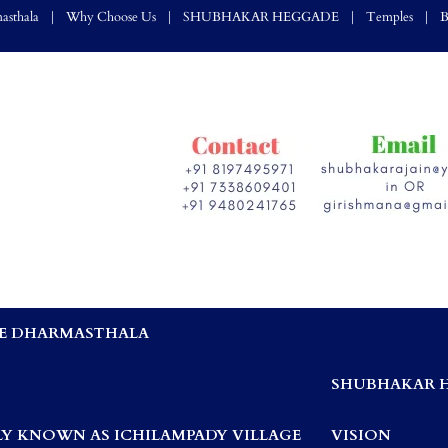
asthala
Why Choose Us
SHUBHAKAR HEGGADE
Temples
B
E DHARMASTHALA
,
SHUBHAKAR 
Y KNOWN AS ICHILAMPADY VILLAGE
VISION