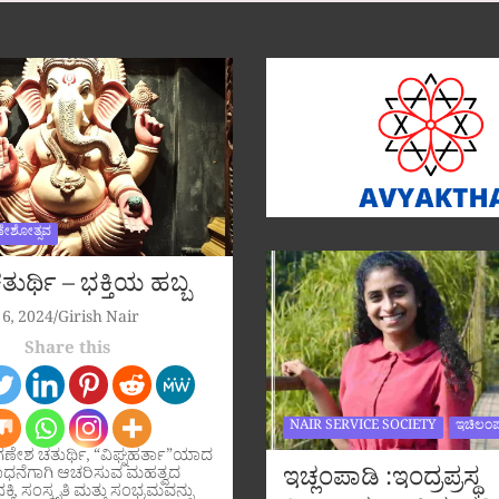
ಣೇಶೋತ್ಸವ
ುರ್ಥಿ – ಭಕ್ತಿಯ ಹಬ್ಬ
6, 2024
Girish Nair
Share this
NAIR SERVICE SOCIETY
ಇಚಿಲಂಪ
ಗಣೇಶ ಚತುರ್ಥಿ, “ವಿಘ್ನಹರ್ತಾ”ಯಾದ
ಇಚ್ಲಂಪಾಡಿ :ಇಂದ್ರಪ್ರಸ್ಥ
ಧನೆಗಾಗಿ ಆಚರಿಸುವ ಮಹತ್ವದ
ಕ್ತಿ, ಸಂಸ್ಕೃತಿ ಮತ್ತು ಸಂಭ್ರಮವನ್ನು