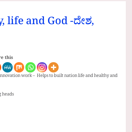
 life and God -ದೇಶ,
e this
nnovation work – Helps to built nation life and healthy and
g heads