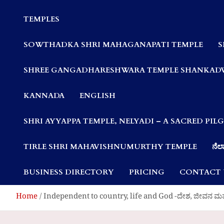
Communities
TEMPLES
SOWTHADKA SHRI MAHAGANAPATI TEMPLE
S
SHREE GANGADHARESHWARA TEMPLE SHANKAD
KANNADA
ENGLISH
SHRI AYYAPPA TEMPLE, NELYADI – A SACRED PI
TIRLE SHRI MAHAVISHNUMURTHY TEMPLE
ನೆಲ್
BUSINESS DIRECTORY
PRICING
CONTACT 
Home
Independent to country, life and God -ದೇಶ, ಜೀವನ ಮತ್ತು 