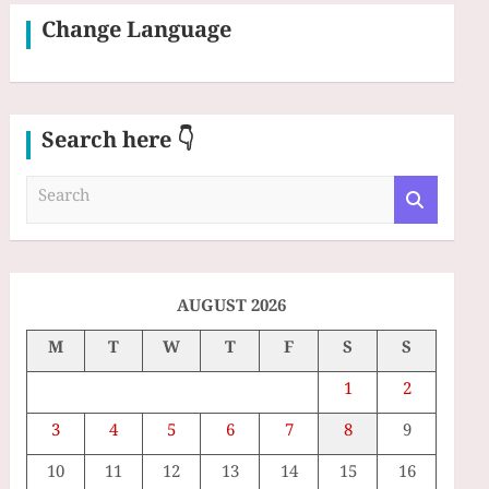
Change Language
Search here 👇
S
e
a
r
c
h
AUGUST 2026
M
T
W
T
F
S
S
1
2
3
4
5
6
7
8
9
10
11
12
13
14
15
16