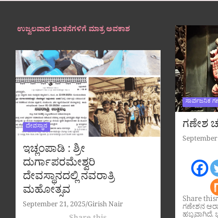
ಉಜ್ವಲವಾದ ಚಿಂತನೆಗಳಿಗೆ ಮಾತ್ರ ಅವಕಾಶ
ಸಾರ್ವಜನಿಕ ಗ
ಗಣೇಶ ಚತ
ದೇವಸ್ಥಾನ
September 
ಇಚ್ಲಂಪಾಡಿ : ಶ್ರೀ
ದುರ್ಗಾಪರಮೇಶ್ವರಿ
ದೇವಸ್ಥಾನದಲ್ಲಿ ನವರಾತ್ರಿ
ಮಹೋತ್ಸವ
Share this
September 21, 2025
Girish Nair
ಗಣೇಶನ ಆರಾ
ಹಬ್ಬವಾಗಿದೆ. ಭ