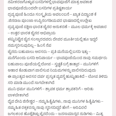
ನವೀಕರಣಗೊಳ್ಳುವ ಬಸದಿಗಳಲ್ಲಿ ಭಾವಪೂಜೆಗೆ ಮಾತ್ರ ಅವಕಾಶ
ಭಾವಪೂಜೆಯಿಂದಲೇ ಬಸದಿಗಳ ಪ್ರತಿಷ್ಟಕಾರ್ಯ
ದ್ರವ್ಯ ಪೂಜೆ ಹಿಂದೂ ಸಂಸ್ಕೃತಿಯ ಅವಲಂಬನೆ – ಖ್ಯಾತ ವಿದ್ವಾಂಶ ಕೆ
.ಜಿನರಾಜ ಪೂಂಜಾ ಉಪ್ಪಿನಂಗಡಿಯವರ ಭಾಷಣದಲ್ಲಿ ಉಲ್ಲೇಖ
ದ್ರವ್ಯ ಪೂಜೆ ದಕ್ಷಿಣ ಭಾರತ ಜೈನರ ಅನುಕರಣೆ – ಮೂಲ ಧರ್ಮಕ್ಕೆ ಅಪಚಾರ
– ಉತ್ತರ ಭಾರತ ಜೈನರ ಅಭಿಪ್ರಾಯ
ಕಟ್ಟುನಿಟ್ಟಿನ ಜೈನ ಸಂಸ್ಕಾರದವರು ದೇವರ ಮೂರ್ತಿಯಲ್ಲಿ ಹೂ ಇದ್ದರೆ
ನಮಸ್ಕರಿಸುವುದಿಲ್ಲ – ಹಿಂಸೆ ನೆಪ
ಜೈನರು ಬಹುಪಾಲು ಅರಸರು – ಪ್ರತಿ ಮನೆಯಲ್ಲಿ ಬಸದಿ ಇತ್ತು –
ಮನೆಗೊಂದು ಬಸದಿ ಅನಿವಾರ್ಯ – ಭಾವಪೂಜೆಯಿಂದ ನಾವು ಸಮರ್ಥರು
ಬಹುಪಾಲು ಪೂಜೆಯಲ್ಲಿ ಲೋಪ – ಸ್ವಚ್ಛತೆ ಬಗ್ಗೆ ತಾತ್ಸಾರ – ಮುನಿಗಳಿಗೆ
ಆಹಾರ ಕೊಡುವಾಗ ಪಾಲಿಸುವ ನಿಯಮಗಳನ್ನು ಪಾಲಿಸದಿರುವುದು
ಈ ಪ್ರಾಂತ್ಯದ ಅರಸರ ದರ್ಪ ಪ್ರಸ್ತುತ ವ್ಯವಸ್ಥೆ ಹುಟ್ಟುಹಾಕಿದೆ – ಲೋಪ ತಿಳಿದು
ಸರಿ ಮಾಡಿ ಮುಂದೆ ಸಾಗಬೇಕಾಗಿದೆ
ಮುನಿ ಧರ್ಮ ಮುನಿಗಳಿಗೆ – ಶ್ರಾವಕ ಧರ್ಮ ಶ್ರಾವಕರಿಗೆ – ಅರಿತು
ಬಾಳಬೇಕಾಗಿದೆ
ದೈವ ದೇವಿ ಜಿನೇಶ್ವರ – ನಮ್ಮ ಹಿತೈಷಿಗಳು , ನಾವು ಮುನಿಗಳ ಹಿತೈಷಿಗಳು –
ನಮ್ಮ ಹಿತ ರಕ್ಸಕರನ್ನು ನಾವು ಸ್ಮರಿಸದಿದ್ದರೆ ಹೇಗೆ – ಅರಿವಿರಲಿ
ಜಗಲಕಂಠ ಹೊಟ್ಟೆಕಿಚ್ಚು ಜೈನರೆಂದು – ಜನಸಾಮಾನ್ಯರ ನುಡಿಗಳು – ಮಿತ್ಯ