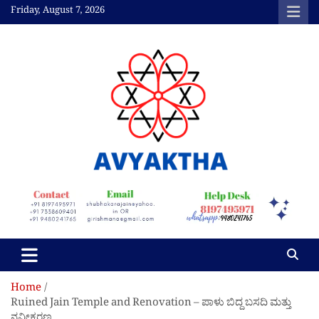
Skip
Friday, August 7, 2026
to
content
Avyaktha Bulletin:
Connecting Temples,
Professionals, &
Communities
Home
Ruined Jain Temple and Renovation – ಪಾಳು ಬಿದ್ದ ಬಸದಿ ಮತ್ತು