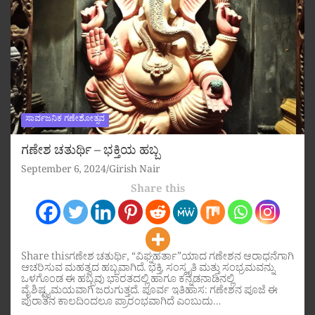
ಸಾರ್ವಜನಿಕ ಗಣೇಶೋತ್ಸವ
ಗಣೇಶ ಚತುರ್ಥಿ – ಭಕ್ತಿಯ ಹಬ್ಬ
September 6, 2024
Girish Nair
Share this
Share thisಗಣೇಶ ಚತುರ್ಥಿ, “ವಿಘ್ನಹರ್ತಾ”ಯಾದ ಗಣೇಶನ ಆರಾಧನೆಗಾಗಿ
ಆಚರಿಸುವ ಮಹತ್ವದ ಹಬ್ಬವಾಗಿದೆ. ಭಕ್ತಿ, ಸಂಸ್ಕೃತಿ ಮತ್ತು ಸಂಭ್ರಮವನ್ನು
ಒಳಗೊಂಡ ಈ ಹಬ್ಬವು ಭಾರತದಲ್ಲಿ ಹಾಗೂ ಕನ್ನಡನಾಡಿನಲ್ಲಿ
ವೈಶಿಷ್ಟ್ಯಮಯವಾಗಿ ಜರುಗುತ್ತದೆ. ಪೂರ್ವ ಇತಿಹಾಸ: ಗಣೇಶನ ಪೂಜೆ ಈ
ಪುರಾತನ ಕಾಲದಿಂದಲೂ ಪ್ರಾರಂಭವಾಗಿದೆ ಎಂಬುದು…