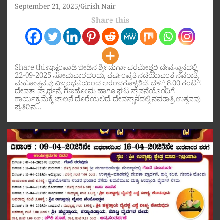
September 21, 2025
Girish Nair
Share this
Share thisಇಚ್ಲಂಪಾಡಿ ಬೀಡಿನ ಶ್ರೀ ದುರ್ಗಾಪರಮೇಶ್ವರಿ ದೇವಸ್ಥಾನದಲ್ಲಿ
22-09-2025 ಸೋಮವಾರದಂದು, ವರ್ಷಂಪ್ರತಿ ನಡೆಯುವಂತೆ ನವರಾತ್ರಿ
ಮಹೋತ್ಸವವು ವಿಜೃಂಭಣೆಯಿಂದ ಆರಂಭಗೊಳ್ಳಲಿದೆ. ಬೆಳಿಗ್ಗೆ 8.00 ಗಂಟೆಗೆ
ದೇವತಾ ಪ್ರಾರ್ಥನೆ, ಗಣಹೋಮ ಹಾಗೂ ಘಟ ಸ್ಥಾಪನೆಯೊಂದಿಗೆ
ಕಾರ್ಯಕ್ರಮಕ್ಕೆ ಚಾಲನೆ ದೊರೆಯಲಿದೆ. ದೇವಸ್ಥಾನದಲ್ಲಿ ನವರಾತ್ರಿ ಉತ್ಸವವು
ಪ್ರತಿದಿನ…