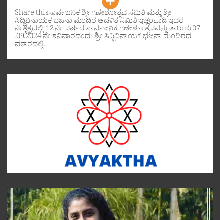
Share thisಸಾರ್ವಜನಿಕ ಶ್ರೀ ಗಣೇಶೋತ್ಸವ ಸಮಿತಿ ಮತ್ತು ಶ್ರೀ
ಸಿದ್ಧಿವಿನಾಯಕ ಭಜನಾ ಮಂದಿರ ಆಡಳಿತ ಸಮಿತಿ ಇಚ್ಲಂಪಾಡಿ ಇದರ
ನೇತೃತ್ವದಲ್ಲಿ 12 ನೇ ವರ್ಷದ ಸಾರ್ವಜನಿಕ ಗಣೇಶೋತ್ಸವವನ್ನು ತಾರೀಕು 07
.09.2024 ನೇ ಶನಿವಾರದಂದು ಶ್ರೀ ಸಿದ್ಧಿವಿನಾಯಕ ಭಜನಾ ಮಂದಿರದ
ವಠಾರದಲ್ಲಿ…