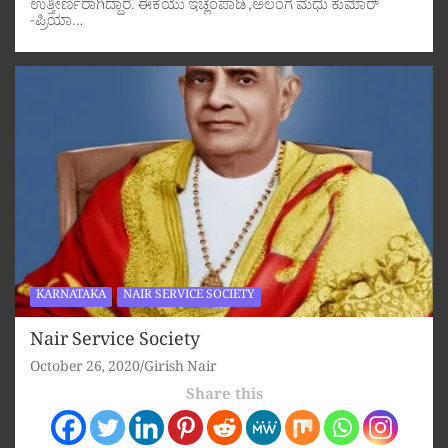
ಉತ್ತೀರ್ಣರಾಗಿದ್ದಾರೆ. ಈಕೆಯು ಇಚ್ಲಂಪಾಡಿ ,ಅಲಂಗ ಮಧು ಕುಮಾರ್
-ಪ್ರಿಯಾ…
KARNATAKA
NAIR SERVICE SOCIETY
Nair Service Society
October 26, 2020
Girish Nair
Share this