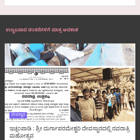
ಉಜ್ವಲವಾದ ಚಿಂತನೆಗಳಿಗೆ ಮಾತ್ರ ಅವಕಾಶ
ದೇವಸ್ಥಾನ
ಇಚ್ಲಂಪಾಡಿ : ಶ್ರೀ ದುರ್ಗಾಪರಮೇಶ್ವರಿ ದೇವಸ್ಥಾನದಲ್ಲಿ ನವರಾತ್ರಿ
ಮಹೋತ್ಸವ