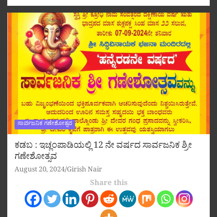
ಸಾರ್ವಜನಿಕ ಗಣೇಶೋತ್ಸವ
ಕಡಬ : ಇಚ್ಲಂಪಾಡಿಯಲ್ಲಿ 12 ನೇ ವರ್ಷದ ಸಾರ್ವಜನಿಕ ಶ್ರೀ
ಗಣೇಶೋತ್ಸವ
August 20, 2024
Girish Nair
Share this