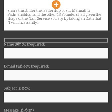
Share thisUnder the leadership of Sri. Mannathu
Padmanabhan and the other 13 Founders had given the
shape of the Nair Service Society. by taking an Oath that
“I will incessantly…
Name (ಹೆಸರು) (required)
E-mail (ಇಮೇಲ್) (required)
Subject (ವಿಷಯ)
Message (ಮೆಸೇಜ್)