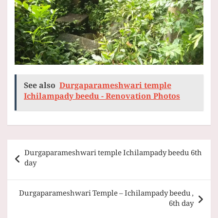
See also
Durgaparameshwari temple
Ichilampady beedu - Renovation Photos
Post
Durgaparameshwari temple Ichilampady beedu 6th
navigation
day
Durgaparameshwari Temple – Ichilampady beedu ,
6th day