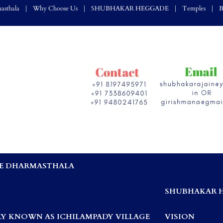
asthala
Why Choose Us
SHUBHAKAR HEGGADE
Temples
B
E DHARMASTHALA
,
SHUBHAKAR 
Y KNOWN AS ICHILAMPADY VILLAGE
VISION