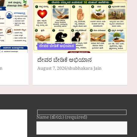
ದೇವರ ಬೇಡಿಕೆ ಅಭಿಯಾನ
ದೇವರ ಬೇಡಿಕೆ ಅಭಿಯಾನ
in
August 7, 2026
shubhakara Jain
Name (ಹೆಸರು) (required)