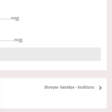
……. ಅವ್ಯಕ್ತ
………….ಅವ್ಯಕ್ತ
Shreyas -Sanidya – kuthluru