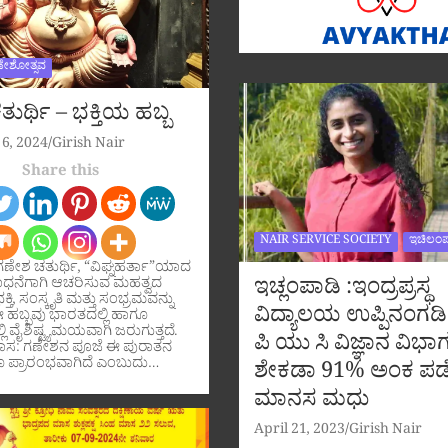
ಣೇಶೋತ್ಸವ
ುರ್ಥಿ – ಭಕ್ತಿಯ ಹಬ್ಬ
6, 2024
Girish Nair
Share this
NAIR SERVICE SOCIETY
ಇಚಿಲಂಪ
ಗಣೇಶ ಚತುರ್ಥಿ, “ವಿಘ್ನಹರ್ತಾ”ಯಾದ
ಇಚ್ಲಂಪಾಡಿ :ಇಂದ್ರಪ್ರಸ್ಥ
ಧನೆಗಾಗಿ ಆಚರಿಸುವ ಮಹತ್ವದ
ಕ್ತಿ, ಸಂಸ್ಕೃತಿ ಮತ್ತು ಸಂಭ್ರಮವನ್ನು
ವಿದ್ಯಾಲಯ ಉಪ್ಪಿನಂಗಡಿ
ಹಬ್ಬವು ಭಾರತದಲ್ಲಿ ಹಾಗೂ
ಲಿ ವೈಶಿಷ್ಟ್ಯಮಯವಾಗಿ ಜರುಗುತ್ತದೆ.
ಪಿ ಯು ಸಿ ವಿಜ್ಞಾನ ವಿಭಾಗ
ಹಾಸ: ಗಣೇಶನ ಪೂಜೆ ಈ ಪುರಾತನ
 ಪ್ರಾರಂಭವಾಗಿದೆ ಎಂಬುದು…
ಶೇಕಡಾ 91% ಅಂಕ ಪಡ
ಮಾನಸ ಮಧು
April 21, 2023
Girish Nair