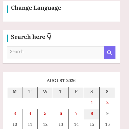
Change Language
Search here 👇
S
e
a
r
c
h
AUGUST 2026
M
T
W
T
F
S
S
1
2
3
4
5
6
7
8
9
10
11
12
13
14
15
16