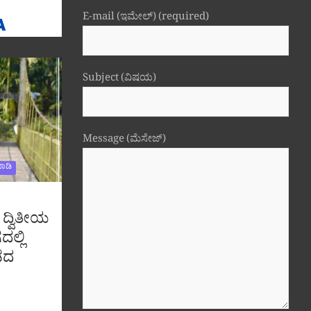
E-mail (ಇಮೇಲ್) (required)
Subject (ವಿಷಯ)
Message (ಮೆಸೇಜ್)
ಾಡಿ
 ದ್ವಿತೀಯ
ದಲ್ಲಿ
ೆದ