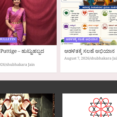
BULLETIN
ಆಡಳಿತಕ್ಕೆ ಸಲಹೆ ಅಭಿಯಾನ
Puttige – ಹುಟ್ಟುಹಬ್ಬದ
ಆಡಳಿತಕ್ಕೆ ಸಲಹೆ ಅಭಿಯಾನ
August 7, 2026
shubhakara Ja
026
shubhakara Jain