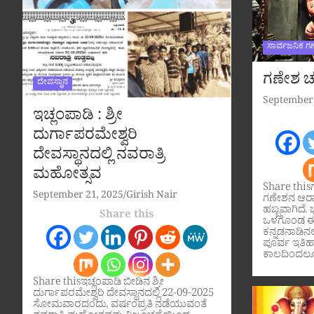
ಸಾರ್ವಜನಿಕ ಗ
ಗಣೇಶ ಚತ
ದೇವಸ್ಥಾನ
September 
ಇಚ್ಲಂಪಾಡಿ : ಶ್ರೀ
ದುರ್ಗಾಪರಮೇಶ್ವರಿ
ದೇವಸ್ಥಾನದಲ್ಲಿ ನವರಾತ್ರಿ
ಮಹೋತ್ಸವ
Share this
September 21, 2025
Girish Nair
ಗಣೇಶನ ಆರಾ
ಹಬ್ಬವಾಗಿದೆ. ಭ
Share this
ಒಳಗೊಂಡ ಈ 
ಕನ್ನಡನಾಡಿನಲ್
ಪೂರ್ವ ಇತಿ
ಕಾಲದಿಂದಲೂ
Share thisಇಚ್ಲಂಪಾಡಿ ಬೀಡಿನ ಶ್ರೀ
ದುರ್ಗಾಪರಮೇಶ್ವರಿ ದೇವಸ್ಥಾನದಲ್ಲಿ 22-09-2025
ಸೋಮವಾರದಂದು, ವರ್ಷಂಪ್ರತಿ ನಡೆಯುವಂತೆ