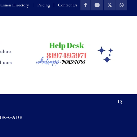
usiness Directory
Pricing
Contact Us
HEGGADE