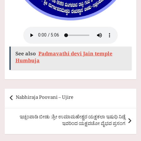
See also
Padmavathi devi Jain temple
Humbuja
Post
Nabhiraja Poovani – Ujire
navigation
ಇಚ್ಲಂಪಾಡಿ ಬೀಡು :ಶ್ರೀ ಉಮಾಮಹೇಶ್ವರ ಯಕ್ಷಕಲಾ ಇಷುಧಿ ನಿಡ್ಲೆ
ಇವರಿಂದ ಯಕ್ಷವಚೋ ವೈಭವ ಪ್ರಸಂಗ