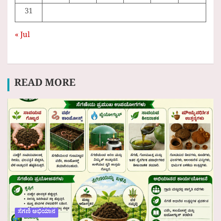
31
« Jul
READ MORE
ಸೆಗಣಿ ಅಭಿಯಾನ