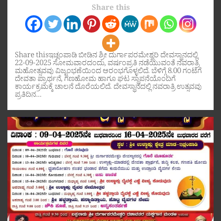
Share this
Share thisಇಚ್ಲಂಪಾಡಿ ಬೀಡಿನ ಶ್ರೀ ದುರ್ಗಾಪರಮೇಶ್ವರಿ ದೇವಸ್ಥಾನದಲ್ಲಿ
22-09-2025 ಸೋಮವಾರದಂದು, ವರ್ಷಂಪ್ರತಿ ನಡೆಯುವಂತೆ ನವರಾತ್ರಿ
ಮಹೋತ್ಸವವು ವಿಜೃಂಭಣೆಯಿಂದ ಆರಂಭಗೊಳ್ಳಲಿದೆ. ಬೆಳಿಗ್ಗೆ 8.00 ಗಂಟೆಗೆ
ದೇವತಾ ಪ್ರಾರ್ಥನೆ, ಗಣಹೋಮ ಹಾಗೂ ಘಟ ಸ್ಥಾಪನೆಯೊಂದಿಗೆ
ಕಾರ್ಯಕ್ರಮಕ್ಕೆ ಚಾಲನೆ ದೊರೆಯಲಿದೆ. ದೇವಸ್ಥಾನದಲ್ಲಿ ನವರಾತ್ರಿ ಉತ್ಸವವು
ಪ್ರತಿದಿನ…