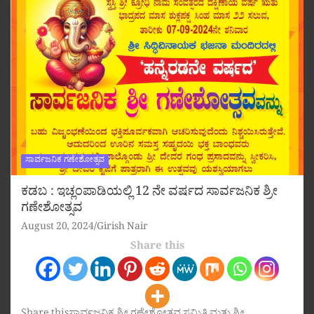
ಸಾರ್ವಜನಿಕ ಗಣೇಶೋತ್ಸವ
ಕಡಬ : ಇಚ್ಲಂಪಾಡಿಯಲ್ಲಿ 12 ನೇ ವರ್ಷದ ಸಾರ್ವಜನಿಕ ಶ್ರೀ
ಗಣೇಶೋತ್ಸವ
August 20, 2024
Girish Nair
Share this