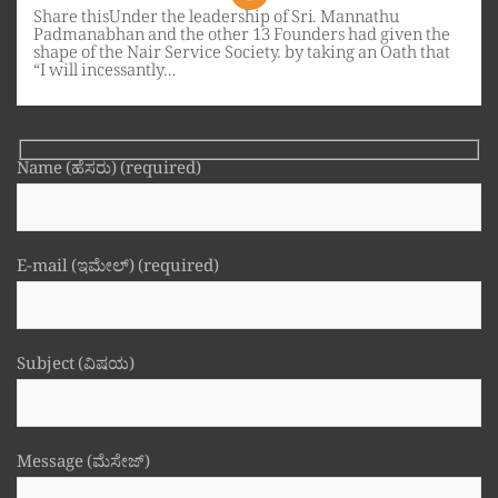
Share thisUnder the leadership of Sri. Mannathu
Padmanabhan and the other 13 Founders had given the
shape of the Nair Service Society. by taking an Oath that
“I will incessantly…
Name (ಹೆಸರು) (required)
E-mail (ಇಮೇಲ್) (required)
Subject (ವಿಷಯ)
Message (ಮೆಸೇಜ್)