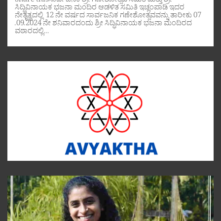
Share thisಸಾರ್ವಜನಿಕ ಶ್ರೀ ಗಣೇಶೋತ್ಸವ ಸಮಿತಿ ಮತ್ತು ಶ್ರೀ
ಸಿದ್ಧಿವಿನಾಯಕ ಭಜನಾ ಮಂದಿರ ಆಡಳಿತ ಸಮಿತಿ ಇಚ್ಲಂಪಾಡಿ ಇದರ
ನೇತೃತ್ವದಲ್ಲಿ 12 ನೇ ವರ್ಷದ ಸಾರ್ವಜನಿಕ ಗಣೇಶೋತ್ಸವವನ್ನು ತಾರೀಕು 07
.09.2024 ನೇ ಶನಿವಾರದಂದು ಶ್ರೀ ಸಿದ್ಧಿವಿನಾಯಕ ಭಜನಾ ಮಂದಿರದ
ವಠಾರದಲ್ಲಿ…