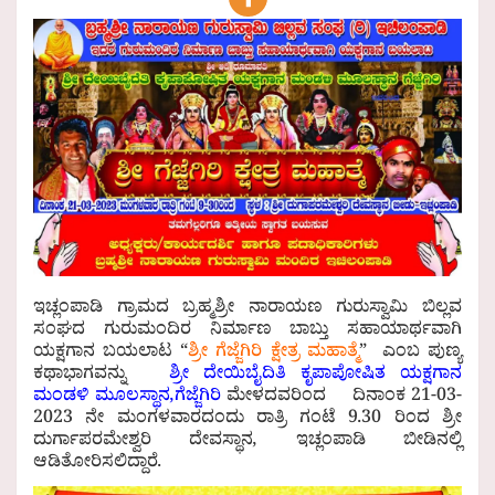
ಇಚ್ಲಂಪಾಡಿ ಗ್ರಾಮದ ಬ್ರಹ್ಮಶ್ರೀ ನಾರಾಯಣ ಗುರುಸ್ವಾಮಿ ಬಿಲ್ಲವ
ಸಂಘದ ಗುರುಮಂದಿರ ನಿರ್ಮಾಣ ಬಾಬ್ತು ಸಹಾಯಾರ್ಥವಾಗಿ
ಯಕ್ಷಗಾನ ಬಯಲಾಟ “
ಶ್ರೀ ಗೆಜ್ಜೆಗಿರಿ ಕ್ಷೇತ್ರ ಮಹಾತ್ಮೆ
” ಎಂಬ ಪುಣ್ಯ
ಕಥಾಭಾಗವನ್ನು
ಶ್ರೀ ದೇಯಿಬೈದಿತಿ ಕೃಪಾಪೋಷಿತ ಯಕ್ಷಗಾನ
ಮಂಡಳಿ ಮೂಲಸ್ಥಾನ,ಗೆಜ್ಜೆಗಿರಿ
ಮೇಳದವರಿಂದ ದಿನಾಂಕ 21-03-
2023 ನೇ ಮಂಗಳವಾರದಂದು ರಾತ್ರಿ ಗಂಟೆ 9.30 ರಿಂದ ಶ್ರೀ
ದುರ್ಗಾಪರಮೇಶ್ವರಿ ದೇವಸ್ಥಾನ, ಇಚ್ಲಂಪಾಡಿ ಬೀಡಿನಲ್ಲಿ
ಆಡಿತೋರಿಸಲಿದ್ದಾರೆ.