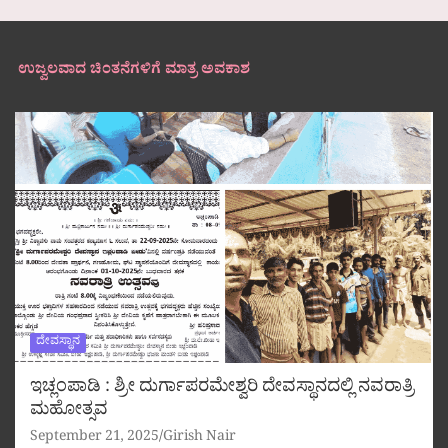
ಉಜ್ವಲವಾದ ಚಿಂತನೆಗಳಿಗೆ ಮಾತ್ರ ಅವಕಾಶ
ದೇವಸ್ಥಾನ
ಇಚ್ಲಂಪಾಡಿ : ಶ್ರೀ ದುರ್ಗಾಪರಮೇಶ್ವರಿ ದೇವಸ್ಥಾನದಲ್ಲಿ ನವರಾತ್ರಿ
ಮಹೋತ್ಸವ
September 21, 2025
Girish Nair