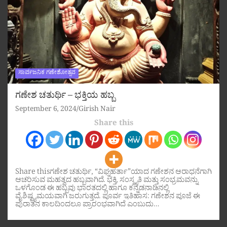
ಸಾರ್ವಜನಿಕ ಗಣೇಶೋತ್ಸವ
ಗಣೇಶ ಚತುರ್ಥಿ – ಭಕ್ತಿಯ ಹಬ್ಬ
September 6, 2024
Girish Nair
Share this
Share thisಗಣೇಶ ಚತುರ್ಥಿ, “ವಿಘ್ನಹರ್ತಾ”ಯಾದ ಗಣೇಶನ ಆರಾಧನೆಗಾಗಿ
ಆಚರಿಸುವ ಮಹತ್ವದ ಹಬ್ಬವಾಗಿದೆ. ಭಕ್ತಿ, ಸಂಸ್ಕೃತಿ ಮತ್ತು ಸಂಭ್ರಮವನ್ನು
ಒಳಗೊಂಡ ಈ ಹಬ್ಬವು ಭಾರತದಲ್ಲಿ ಹಾಗೂ ಕನ್ನಡನಾಡಿನಲ್ಲಿ
ವೈಶಿಷ್ಟ್ಯಮಯವಾಗಿ ಜರುಗುತ್ತದೆ. ಪೂರ್ವ ಇತಿಹಾಸ: ಗಣೇಶನ ಪೂಜೆ ಈ
ಪುರಾತನ ಕಾಲದಿಂದಲೂ ಪ್ರಾರಂಭವಾಗಿದೆ ಎಂಬುದು…