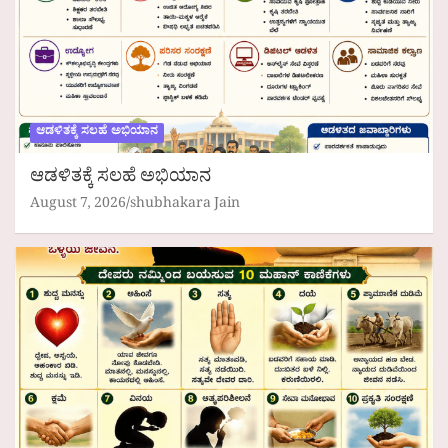
ಆಡಳಿತಕ್ಕೆ ಸಲಹೆ ಅಭಿಯಾನ
ಆಡಳಿತಕ್ಕೆ ಸಲಹೆ ಅಭಿಯಾನ
August 7, 2026
shubhakara Jain