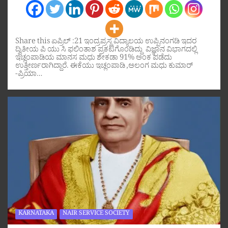
Share this ಏಪ್ರಿಲ್ :21 ಇಂದ್ರಪ್ರಸ್ಥ ವಿದ್ಯಾಲಯ ಉಪ್ಪಿನಂಗಡಿ ಇದರ
ದ್ವಿತೀಯ ಪಿ ಯು ಸಿ ಫಲಿಂತಾಶ ಪ್ರಕಟಗೊಂಡಿದ್ದು ವಿಜ್ಞಾನ ವಿಭಾಗದಲ್ಲಿ
ಇಚ್ಲಂಪಾಡಿಯ ಮಾನಸ ಮಧು ಶೇಕಡಾ 91% ಅಂಕ ಪಡೆದು
ಉತ್ತೀರ್ಣರಾಗಿದ್ದಾರೆ. ಈಕೆಯು ಇಚ್ಲಂಪಾಡಿ ,ಅಲಂಗ ಮಧು ಕುಮಾರ್
-ಪ್ರಿಯಾ…
KARNATAKA
NAIR SERVICE SOCIETY