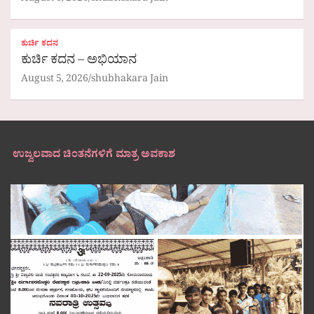
ಕುರ್ಚಿ ಕದನ
ಕುರ್ಚಿ ಕದನ – ಅಭಿಯಾನ
August 5, 2026
shubhakara Jain
ಉಜ್ವಲವಾದ ಚಿಂತನೆಗಳಿಗೆ ಮಾತ್ರ ಅವಕಾಶ