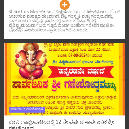
Share thisಗಣೇಶ ಚತುರ್ಥಿ, “ವಿಘ್ನಹರ್ತಾ”ಯಾದ ಗಣೇಶನ ಆರಾಧನೆಗಾಗಿ
ಆಚರಿಸುವ ಮಹತ್ವದ ಹಬ್ಬವಾಗಿದೆ. ಭಕ್ತಿ, ಸಂಸ್ಕೃತಿ ಮತ್ತು ಸಂಭ್ರಮವನ್ನು
ಒಳಗೊಂಡ ಈ ಹಬ್ಬವು ಭಾರತದಲ್ಲಿ ಹಾಗೂ ಕನ್ನಡನಾಡಿನಲ್ಲಿ
ವೈಶಿಷ್ಟ್ಯಮಯವಾಗಿ ಜರುಗುತ್ತದೆ. ಪೂರ್ವ ಇತಿಹಾಸ: ಗಣೇಶನ ಪೂಜೆ ಈ
ಪುರಾತನ ಕಾಲದಿಂದಲೂ ಪ್ರಾರಂಭವಾಗಿದೆ ಎಂಬುದು…
ಸಾರ್ವಜನಿಕ ಗಣೇಶೋತ್ಸವ
ಕಡಬ : ಇಚ್ಲಂಪಾಡಿಯಲ್ಲಿ 12 ನೇ ವರ್ಷದ ಸಾರ್ವಜನಿಕ ಶ್ರೀ