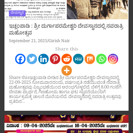
ದೇವಸ್ಥಾನ
ಇಚ್ಲಂಪಾಡಿ : ಶ್ರೀ ದುರ್ಗಾಪರಮೇಶ್ವರಿ ದೇವಸ್ಥಾನದಲ್ಲಿ ನವರಾತ್ರಿ
ಮಹೋತ್ಸವ
September 21, 2025
Girish Nair
Share this
Share thisಇಚ್ಲಂಪಾಡಿ ಬೀಡಿನ ಶ್ರೀ ದುರ್ಗಾಪರಮೇಶ್ವರಿ ದೇವಸ್ಥಾನದಲ್ಲಿ
22-09-2025 ಸೋಮವಾರದಂದು, ವರ್ಷಂಪ್ರತಿ ನಡೆಯುವಂತೆ ನವರಾತ್ರಿ
ಮಹೋತ್ಸವವು ವಿಜೃಂಭಣೆಯಿಂದ ಆರಂಭಗೊಳ್ಳಲಿದೆ. ಬೆಳಿಗ್ಗೆ 8.00 ಗಂಟೆಗೆ
ದೇವತಾ ಪ್ರಾರ್ಥನೆ, ಗಣಹೋಮ ಹಾಗೂ ಘಟ ಸ್ಥಾಪನೆಯೊಂದಿಗೆ
ಕಾರ್ಯಕ್ರಮಕ್ಕೆ ಚಾಲನೆ ದೊರೆಯಲಿದೆ. ದೇವಸ್ಥಾನದಲ್ಲಿ ನವರಾತ್ರಿ ಉತ್ಸವವು
ಪ್ರತಿದಿನ…