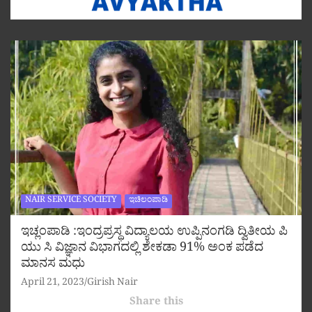
NAIR SERVICE SOCIETY
ಇಚಿಲಂಪಾಡಿ
ಇಚ್ಲಂಪಾಡಿ :ಇಂದ್ರಪ್ರಸ್ಥ ವಿದ್ಯಾಲಯ ಉಪ್ಪಿನಂಗಡಿ ದ್ವಿತೀಯ ಪಿ
ಯು ಸಿ ವಿಜ್ಞಾನ ವಿಭಾಗದಲ್ಲಿ ಶೇಕಡಾ 91% ಅಂಕ ಪಡೆದ
ಮಾನಸ ಮಧು
April 21, 2023
Girish Nair
Share this