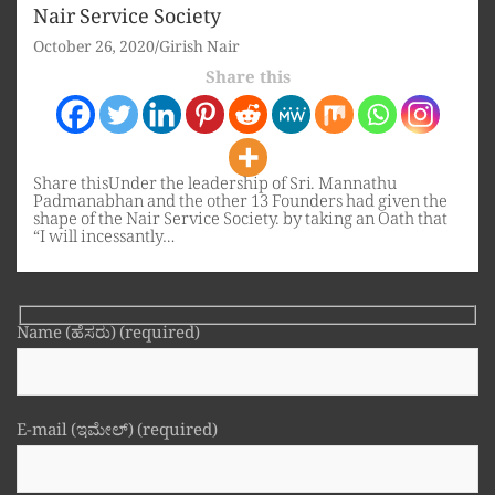
Nair Service Society
October 26, 2020
Girish Nair
Share this
Share thisUnder the leadership of Sri. Mannathu
Padmanabhan and the other 13 Founders had given the
shape of the Nair Service Society. by taking an Oath that
“I will incessantly…
Name (ಹೆಸರು) (required)
E-mail (ಇಮೇಲ್) (required)