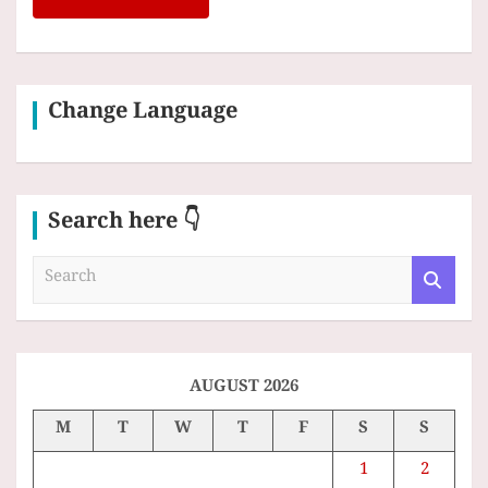
Change Language
Search here 👇
S
e
a
r
c
h
AUGUST 2026
M
T
W
T
F
S
S
1
2