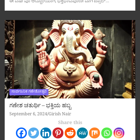
ಈ ವರ್ಷವೂ ಅದ್ದೂರಿಯಾಗಿ, ಭಕ್ತಿಭಾವಪೂರ್ಣವಾಗಿ ಏಪ್ರಿಲ್…
ಸಾರ್ವಜನಿಕ ಗಣೇಶೋತ್ಸವ
ಗಣೇಶ ಚತುರ್ಥಿ – ಭಕ್ತಿಯ ಹಬ್ಬ
September 6, 2024
Girish Nair
Share this