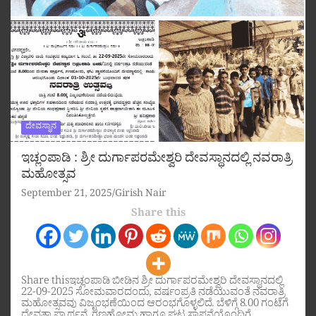
ದೇವಸ್ಥಾನ
ಇಚ್ಲಂಪಾಡಿ : ಶ್ರೀ ದುರ್ಗಾಪರಮೇಶ್ವರಿ ದೇವಸ್ಥಾನದಲ್ಲಿ ನವರಾತ್ರಿ
ಮಹೋತ್ಸವ
September 21, 2025
Girish Nair
Share this
Share thisಇಚ್ಲಂಪಾಡಿ ಬೀಡಿನ ಶ್ರೀ ದುರ್ಗಾಪರಮೇಶ್ವರಿ ದೇವಸ್ಥಾನದಲ್ಲಿ
22-09-2025 ಸೋಮವಾರದಂದು, ವರ್ಷಂಪ್ರತಿ ನಡೆಯುವಂತೆ ನವರಾತ್ರಿ
ಮಹೋತ್ಸವವು ವಿಜೃಂಭಣೆಯಿಂದ ಆರಂಭಗೊಳ್ಳಲಿದೆ. ಬೆಳಿಗ್ಗೆ 8.00 ಗಂಟೆಗೆ