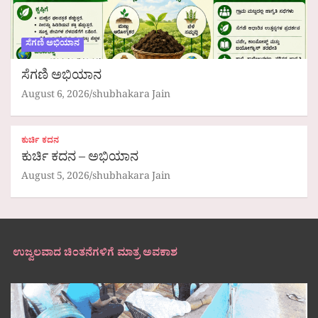
ಸೆಗಣಿ ಅಭಿಯಾನ
ಸೆಗಣಿ ಅಭಿಯಾನ
August 6, 2026
shubhakara Jain
ಕುರ್ಚಿ ಕದನ
ಕುರ್ಚಿ ಕದನ – ಅಭಿಯಾನ
August 5, 2026
shubhakara Jain
ಉಜ್ವಲವಾದ ಚಿಂತನೆಗಳಿಗೆ ಮಾತ್ರ ಅವಕಾಶ