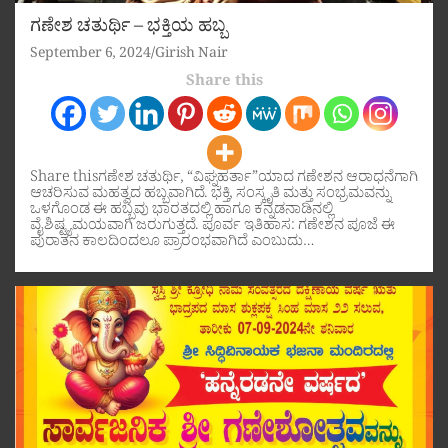
ಗಣೇಶ ಚತುರ್ಥಿ – ಭಕ್ತಿಯ ಹಬ್ಬ
September 6, 2024
Girish Nair
Share this
Share thisಗಣೇಶ ಚತುರ್ಥಿ, “ವಿಘ್ನಹರ್ತಾ”ಯಾದ ಗಣೇಶನ ಆರಾಧನೆಗಾಗಿ
ಆಚರಿಸುವ ಮಹತ್ವದ ಹಬ್ಬವಾಗಿದೆ. ಭಕ್ತಿ, ಸಂಸ್ಕೃತಿ ಮತ್ತು ಸಂಭ್ರಮವನ್ನು
ಒಳಗೊಂಡ ಈ ಹಬ್ಬವು ಭಾರತದಲ್ಲಿ ಹಾಗೂ ಕನ್ನಡನಾಡಿನಲ್ಲಿ
ವೈಶಿಷ್ಟ್ಯಮಯವಾಗಿ ಜರುಗುತ್ತದೆ. ಪೂರ್ವ ಇತಿಹಾಸ: ಗಣೇಶನ ಪೂಜೆ ಈ
ಪುರಾತನ ಕಾಲದಿಂದಲೂ ಪ್ರಾರಂಭವಾಗಿದೆ ಎಂಬುದು…