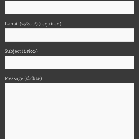
E-mail (ಇಮೇಲ್) (required)
Subject (ವಿಷಯ)
Message (ಮೆಸೇಜ್)