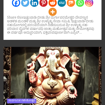
Share thisಇಚ್ಲಂಪಾಡಿ ಬೀಡು:ಶ್ರೀ ದುರ್ಗಾಪರಮೇಶ್ವರಿ ದೇವಸ್ಥಾನ
ಆಡಳಿತ ಮಂಡಳಿ ಮತ್ತು ಶ್ರೀ ಉಳ್ಳಾಕ್ಲು ಸೇವಾ ಸಮಿತಿ, ಇಚ್ಲಂಪಾಡಿ-ಬೀಡು
ಸಹಯೋಗದಲ್ಲಿ ಪರಂಪರೆಯಾಗಿ ನಡೆದುಬರುವ ಶ್ರೀ ಉಳ್ಳಾಕ್ಲು ಸಹ-
ಪರಿವಾರ ದೈವಗಳ ವರ್ಷಾವಧಿ ಜಾತ್ರಾ ಮಹೋತ್ಸವ ಮತ್ತು ನೇಮೋತ್ಸವವು
ಈ ವರ್ಷವೂ ಅದ್ದೂರಿಯಾಗಿ, ಭಕ್ತಿಭಾವಪೂರ್ಣವಾಗಿ ಏಪ್ರಿಲ್…
ಸಾರ್ವಜನಿಕ ಗಣೇಶೋತ್ಸವ