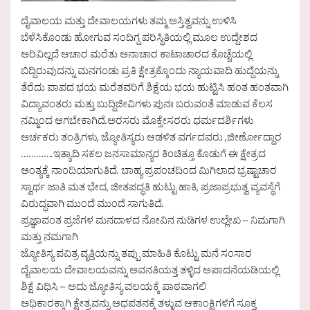
ದೈವಾಲಯ ಮತ್ತು ದೇವಾಲಯಗಳು ತಮ್ಮ ಅಸ್ತಿತ್ವವನ್ನು ಉಳಿಸಿ
ಬೆಳೆಸಿಕೊಂಡು ಹೋಗುವ ಸಂದಿಗ್ದ ಪರಿಸ್ಥಿತಿಯಲ್ಲಿ ಮೂಲ ಉದ್ದೇಶದ
ಅರಿವಿಲ್ಲದೆ ಆಚಾರ ಮರೆತು ಅನಾಚಾರ ಕಾಟಾಚಾರದ ಕೊಚ್ಚೆಯಲ್ಲಿ
ಬಿದ್ದಿರುವುದನ್ನು ಮನಗಂಡು ಪ್ರತಿ ಕ್ಷೇತ್ರಕ್ಕೊಂದು ನ್ಯಾಯವಾದಿ ಹುದ್ದೆಯನ್ನು
ತೆರೆದು ಪಾಪದ ಭಯ ಮರೆತವರಿಗೆ ಶಿಕ್ಷೆಯ ಭಯ ಹುಟ್ಟಿಸಿ ಹಂತ ಹಂತವಾಗಿ
ವಿದ್ಯಾವಂತರು ಮತ್ತು ಬುದ್ದಿಜೀವಿಗಳು ಪುನಃ ಬರುವಂತೆ ಮಾಡುವ ಕೆಲಸ
ನಮ್ಮಿಂದ ಆಗಬೇಕಾಗಿದೆ.ಅರಸರು ಮೊಕ್ತೇಸರರು ಧರ್ಮದರ್ಶಿಗಳು
ಅರ್ಚಕರು ತಂತ್ರಿಗಳು, ಜ್ಯೋತಿಸ್ಯರು ಆಡಳಿತ ವರ್ಗದವರು ,ಜೀರ್ಣೋದ್ದಾರ
………….ಇತ್ಯಾದಿ ಸಕಲ ಜನಸಾಮಾನ್ಯರ ಕಿಂಚಿತ್ತೂ ಕೊಡುಗೆ ಈ ಕ್ಷೇತ್ರದ
ಅಂತ್ಯಕ್ಕೆ ನಾಂದಿಯಾಗುತಿದೆ. ಬಾಹ್ಯ ಪ್ರಪಂಚದಿಂದ ಮಿಗಿಲಾದ ಭ್ರಷ್ಟಾಚಾರ
ಸ್ವಾರ್ಥ ಜಾತಿ ಮತ ಭೇದ, ಜೀತಪದ್ಧತಿ ಹುಟ್ಟು ಹಾಕಿ, ಪ್ರಜಾಪ್ರಭುತ್ವ ವ್ಯವಸ್ಥೆಗೆ
ವಿರುದ್ಧವಾಗಿ ಮುಂದೆ ಮುಂದೆ ಸಾಗುತಿದೆ.
ಪ್ರಜ್ಞಾವಂತ ಪ್ರಜೆಗಳ ಮನದಾಳದ ನೋವಿನ ನುಡಿಗಳ ಉಲ್ಲೇಖ – ನಿಮಗಾಗಿ
ಮತ್ತು ನಮಗಾಗಿ
ಜ್ಯೋತಿಸ್ಯ ಪವಿತ್ರ ವೃತ್ತಿಯನ್ನು ತಪ್ಪು ಮಾಹಿತಿ ಕೊಟ್ಟು ಮನೆ ಸಂಸಾರ
ದೈವಾಲಯ ದೇವಾಲಯವನ್ನು ಅವನತಿಯತ್ತ ತಳ್ಳಿದ ಅಪಾದನೆಯಡಿಯಲ್ಲಿ
ಶಿಕ್ಷೆ ವಿಧಿಸಿ – ಅದು ಜ್ಯೋತಿಸ್ಯ ವಲಯಕ್ಕೆ ಪಾಠವಾಗಲಿ
ಅಧಿಕಾರಕ್ಕಾಗಿ ಕ್ಷೇತ್ರವನ್ನು ಅಧಪತನಕ್ಕೆ ತಳ್ಳುವ ಆಕಾಂಕ್ಷಿಗಳಿಗೆ ಸೂಕ್ತ