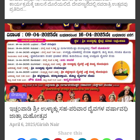
ದೇವತಾ ಪ್ರಾರ್ಥನೆ, ಗಣಹೋಮ ಹಾಗೂ ಘಟ ಸ್ಥಾಪನೆಯೊಂದಿಗೆ
ಕಾರ್ಯಕ್ರಮಕ್ಕೆ ಚಾಲನೆ ದೊರೆಯಲಿದೆ. ದೇವಸ್ಥಾನದಲ್ಲಿ ನವರಾತ್ರಿ ಉತ್ಸವವು
ಪ್ರತಿದಿನ…
ದೇವಸ್ಥಾನ
ಇಚ್ಲಂಪಾಡಿ ಶ್ರೀ ಉಳ್ಳಾಕ್ಲು ಸಹ-ಪರಿವಾರ ದೈವಗಳ ವರ್ಷಾವಧಿ
ಜಾತ್ರಾ ಮಹೋತ್ಸವ
April 6, 2025
Girish Nair
Share this