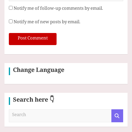
Notify me of follow-up comments by email.
Notify me of new posts by email.
Change Language
Search here 👇
S
e
a
r