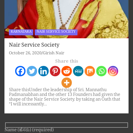
KARNATAKA
NAIR SERVICE SOCIETY
Nair Service Society
October 26, 2020
Girish Nair
Share this
Share thisUnder the leadership of Sri. Mannathu
Padmanabhan and the other 13 Founders had given the
shape of the Nair Service Society. by taking an Oath that
“I will incessantly…
Name (ಹೆಸರು) (required)