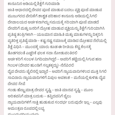
ಕಾನೂನಿನ ಅಡಿಯಲ್ಲಿ ಶಿಕ್ಷೆಗೆ ಗುರಿಮಾಡಿ
ಜಾತಿ ಆಧಾರದಲ್ಲಿ ದೇವರ ಪೂಜೆ ಮಾಡುವ ಬದಲು ವ್ಯಕ್ತಿ ಪೂಜೆ ಮಾಡುವ
ಮುಜುಗರದ ವೇದಿಕೆಗೆ ಶಾಶ್ವತ ಪರಿಹಾರ ಕಾನೂನು ಅಡಿಯಲ್ಲಿ ಸಿಗಲಿ
ದೇವಾಲಯದ ಅರ್ಚಕನಾಗಿದ್ದು ಸಮಯಕ್ಕೆ ಸರಿಯಾಗಿ ಪೂಜೆ ಮಾಡದೆ
ದೇವರಿಗೆ ಮತ್ತು ಜನರಿಗೆ ದ್ರೋಹ ಮಾಡುವ ವ್ಯಕ್ತಿಯನ್ನು ಶಿಕ್ಷೆಗೆ ಗುರಿಯಾಗಿಸಿ
ಪ್ರತಿಷ್ಠ ತಂತ್ರಿಗಳಾಗಿ – ಯಜಮಾನ ಮಾಹಿತಿ ಮತ್ತು ಮಾತುಗಳನ್ನು ದಿಕ್ಕರಿಸಿ
ವ್ಯತಿರಿಕ್ತ ಪ್ರತಿಷ್ಠೆ ಮಾಡಿ – ಕಷ್ಟ ನಷ್ಟ ಸಮಾಜಕ್ಕೆ ಮಾಡಿದ ದ್ರೋಹದ ನೆಲೆಯಲ್ಲಿ
ಶಿಕ್ಷೆ ವಿಧಿಸಿ – ಮುಂದಕ್ಕೆ ಯಾರು ಕೂಡ ಈ ರೀತಿಯ ಕೆಟ್ಟ ಕೆಲಸಕ್ಕೆ
ತೊಡಗದಂತೆ ಎಚ್ಚರಿಕೆ ಫಲಕ ಸದಾ ನೋಡುವಂತಿರಲಿ
ಅರ್ಚಕರಿಗೆ ಸಂಬಳ ನಿಗದಿಯಾಗಿದ್ದರೆ – ಅವರಿಗೆ ತಟ್ಟೆಯಲ್ಲಿ ಸಿಗುವ ಹಣ
ಗಿಂಬಳ (ದೇವರ ಹುಂಡಿಗೆ ಸಲ್ಲತಕ್ಕದ್ದು) -ನೆನೆಪಿರಲಿ
ದೈವ ದೇವರು ಜೈಲಿನಲ್ಲಿ ಇದ್ದಾರೆ – ಅವರಿಗೆ ನ್ಯಾಯವಾದಿಗಳಿಂದ ಮುಕ್ತಿ ಸಿಗಲಿ
ಸಾವಿರಾರು ನ್ಯಾಯವಾದಿಗಳಿಗೆ ವಿಪುಲ ಅವಕಾಶ – ಮನೆಯಲ್ಲಿ ಕುಳಿತು ದೈವ
ದೇವರ ಸೇವೆ
ಗಂಡು ಹೆಣ್ಣು ಮಾತ್ರ ದೇವರ ಸೃಷ್ಟಿ – ಜಾತಿ ಮಾನವ ಸೃಷ್ಟಿ – ಮೂಲ
ಅರಿತವನಿಗೆ ಮಾತ್ರ ಬದುಕು – ತಪ್ಪಿದವನಿಗೆ ಜೈಲು
ನ್ಯಾಯವಾದಿಗಳಿಗೆ ಸಾಕ್ಷಿ ಹುಡುಕುವ ಸಂದರ್ಭ ಬರುವುದೇ ಇಲ್ಲ – ಎಲ್ಲವು
ಆಮಂತ್ರಣ ರೂಪದಲ್ಲಿ ಲಭ್ಯ