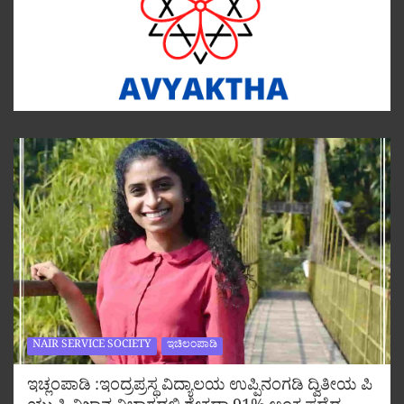
NAIR SERVICE SOCIETY
ಇಚಿಲಂಪಾಡಿ
ಇಚ್ಲಂಪಾಡಿ :ಇಂದ್ರಪ್ರಸ್ಥ ವಿದ್ಯಾಲಯ ಉಪ್ಪಿನಂಗಡಿ ದ್ವಿತೀಯ ಪಿ