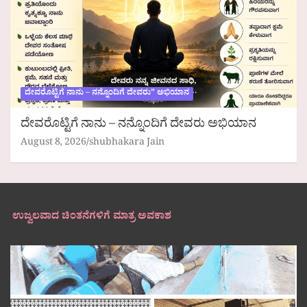
ದೇವರೊಟ್ಟಿಗೆ ನಾನು – ನನ್ನೊಂದಿಗೆ ದೇವರು” ಅಭಿಯಾನ
ದೇವರೊಟ್ಟಿಗೆ ನಾನು – ನನ್ನೊಂದಿಗೆ ದೇವರು ಅಭಿಯಾನ
August 8, 2026
shubhakara Jain
ಉಜ್ವಲವಾದ ಚಿಂತನೆಗಳಿಗೆ ಮಾತ್ರ ಅವಕಾಶ