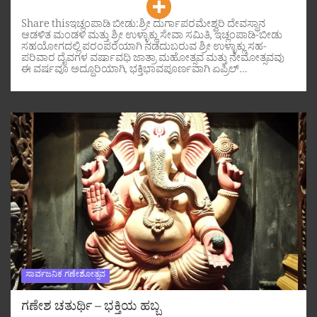
Share thisಇಚ್ಲಂಪಾಡಿ ಬೀಡು:ಶ್ರೀ ದುರ್ಗಾಪರಮೇಶ್ವರಿ ದೇವಸ್ಥಾನ
ಆಡಳಿತ ಮಂಡಳಿ ಮತ್ತು ಶ್ರೀ ಉಳ್ಳಾಕ್ಲು ಸೇವಾ ಸಮಿತಿ, ಇಚ್ಲಂಪಾಡಿ-ಬೀಡು
ಸಹಯೋಗದಲ್ಲಿ ಪರಂಪರೆಯಾಗಿ ನಡೆದುಬರುವ ಶ್ರೀ ಉಳ್ಳಾಕ್ಲು ಸಹ-
ಪರಿವಾರ ದೈವಗಳ ವರ್ಷಾವಧಿ ಜಾತ್ರಾ ಮಹೋತ್ಸವ ಮತ್ತು ನೇಮೋತ್ಸವವು
ಈ ವರ್ಷವೂ ಅದ್ದೂರಿಯಾಗಿ, ಭಕ್ತಿಭಾವಪೂರ್ಣವಾಗಿ ಏಪ್ರಿಲ್…
ಸಾರ್ವಜನಿಕ ಗಣೇಶೋತ್ಸವ
ಗಣೇಶ ಚತುರ್ಥಿ – ಭಕ್ತಿಯ ಹಬ್ಬ