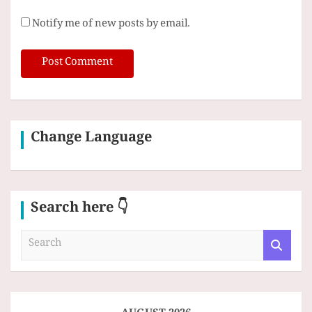
Notify me of new posts by email.
Change Language
Search here 👇
S
e
a
r
c
h