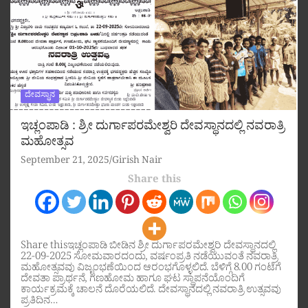
ದೇವಸ್ಥಾನ
ಇಚ್ಲಂಪಾಡಿ : ಶ್ರೀ ದುರ್ಗಾಪರಮೇಶ್ವರಿ ದೇವಸ್ಥಾನದಲ್ಲಿ ನವರಾತ್ರಿ
ಮಹೋತ್ಸವ
September 21, 2025
Girish Nair
Share this
Share thisಇಚ್ಲಂಪಾಡಿ ಬೀಡಿನ ಶ್ರೀ ದುರ್ಗಾಪರಮೇಶ್ವರಿ ದೇವಸ್ಥಾನದಲ್ಲಿ
22-09-2025 ಸೋಮವಾರದಂದು, ವರ್ಷಂಪ್ರತಿ ನಡೆಯುವಂತೆ ನವರಾತ್ರಿ
ಮಹೋತ್ಸವವು ವಿಜೃಂಭಣೆಯಿಂದ ಆರಂಭಗೊಳ್ಳಲಿದೆ. ಬೆಳಿಗ್ಗೆ 8.00 ಗಂಟೆಗೆ
ದೇವತಾ ಪ್ರಾರ್ಥನೆ, ಗಣಹೋಮ ಹಾಗೂ ಘಟ ಸ್ಥಾಪನೆಯೊಂದಿಗೆ
ಕಾರ್ಯಕ್ರಮಕ್ಕೆ ಚಾಲನೆ ದೊರೆಯಲಿದೆ. ದೇವಸ್ಥಾನದಲ್ಲಿ ನವರಾತ್ರಿ ಉತ್ಸವವು
ಪ್ರತಿದಿನ…