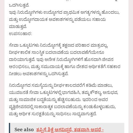
ಒದಗಿಸುತ್ತವೆ.
ಇವು ನಿರುದ್ಯೋಗಿಗಳು ಉದ್ಯೋಗದ ಪ್ರಾಥಮಿಕ ಅಗತ್ಯಗಳನ್ನು ಹೊಂದಲು,
ಮತ್ತು ಉದ್ಯೋಗದಾಯಕ ಅವಕಾಶಗಳನ್ನು ಪಡೆಯಲು ಸಹಾಯ
ಮಾಡುತ್ತವೆ.
ಉಪಸಂಹಾರ:
ಸೇವಾ ಒಕ್ಕೂಟಗಳು ನಿರುದ್ಯೋಗಕ್ಕೆ ತಕ್ಷಣದ ಪರಿಹಾರ ಮಾತ್ರವಲ್ಲ,
ದೀರ್ಘಕಾಲಿಕ ಸಾಂಸ್ಥಿಕ ಬದಲಾವಣೆಯ ಬದಲಾವಣೆಗೆಯೇನೂ
ದಾರಿಯಾಗುತ್ತವೆ. ಇವು ಅನೇಕ ನಿರುದ್ಯೋಗಿಗಳಿಗೆ ಹೊಸದಾಗಿ ಜೀವನ
ಆರಂಭಿಸಲು, ಮತ್ತು ಸಮುದಾಯಕ್ಕೆ ಹಾಗೂ ದೇಶದ ಆರ್ಥಿಕತೆಗೆ ಸಹಕಾರ
ನೀಡಲು ಅವಕಾಶಗಳನ್ನು ಒದಗಿಸುತ್ತವೆ.
ನಿರುದ್ಯೋಗದ ಸಮಸ್ಯೆಯನ್ನು ದೀರ್ಘಕಾಲದವರೆಗೆ ಕಡಿಮೆ ಮಾಡಲು,
ಯುವಜನತೆ ಸೇವಾ ಒಕ್ಕೂಟಗಳಲ್ಲಿ ಭಾಗವಹಿಸಿ, ತಮ್ಮ ಕೌಶಲ್ಯ, ಅನುಭವ,
ಮತ್ತು ಸಾಮಾಜಿಕ ಬದ್ಧತೆಯನ್ನು ಹೆಚ್ಚಿಸಬಹುದು. ಇದರಿಂದ ಅವರ
ವೃತ್ತಿಜೀವನದಲ್ಲಿ ಸಾಕಾರಾತ್ಮಕ ಬದಲಾವಣೆಯನ್ನು ಕಂಡುಕೊಳ್ಳಬಹುದು,
ಮತ್ತು ಆರ್ಥಿಕ ಸುರಕ್ಷತೆಯನ್ನು ಸಾಧಿಸಲು ಸಾಧ್ಯವಾಗುತ್ತದೆ.
See also
ತಪ್ಪಿಗೆ ಶಿಕ್ಷೆ ಆಗದಿದ್ದರೆ, ತಡವಾಗಿ ಆದರೆ -