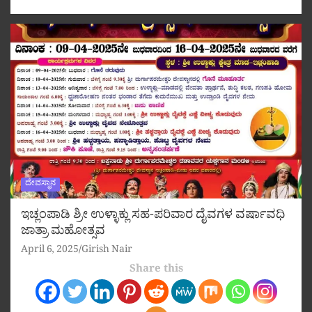
ದೇವಸ್ಥಾನ
ಇಚ್ಲಂಪಾಡಿ ಶ್ರೀ ಉಳ್ಳಾಕ್ಲು ಸಹ-ಪರಿವಾರ ದೈವಗಳ ವರ್ಷಾವಧಿ
ಜಾತ್ರಾ ಮಹೋತ್ಸವ
April 6, 2025
Girish Nair
Share this