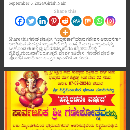
September 6, 2024
Girish Nair
Share this
Share thisಗಣೇಶ ಚತುರ್ಥಿ, “ವಿಘ್ನಹರ್ತಾ”ಯಾದ ಗಣೇಶನ ಆರಾಧನೆಗಾಗಿ
ಆಚರಿಸುವ ಮಹತ್ವದ ಹಬ್ಬವಾಗಿದೆ. ಭಕ್ತಿ, ಸಂಸ್ಕೃತಿ ಮತ್ತು ಸಂಭ್ರಮವನ್ನು
ಒಳಗೊಂಡ ಈ ಹಬ್ಬವು ಭಾರತದಲ್ಲಿ ಹಾಗೂ ಕನ್ನಡನಾಡಿನಲ್ಲಿ
ವೈಶಿಷ್ಟ್ಯಮಯವಾಗಿ ಜರುಗುತ್ತದೆ. ಪೂರ್ವ ಇತಿಹಾಸ: ಗಣೇಶನ ಪೂಜೆ ಈ
ಪುರಾತನ ಕಾಲದಿಂದಲೂ ಪ್ರಾರಂಭವಾಗಿದೆ ಎಂಬುದು…