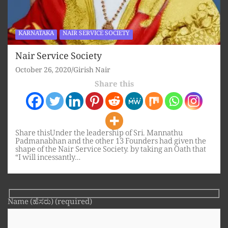
KARNATAKA
NAIR SERVICE SOCIETY
Nair Service Society
October 26, 2020
Girish Nair
Share this
Share thisUnder the leadership of Sri. Mannathu
Padmanabhan and the other 13 Founders had given the
shape of the Nair Service Society. by taking an Oath that
“I will incessantly…
Name (ಹೆಸರು) (required)