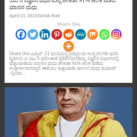
ಯು ಸಿ ವಿಜ್ಞಾನ ವಿಭಾಗದಲ್ಲಿ ಶೇಕಡಾ 91% ಅಂಕ ಪಡೆದ
ಮಾನಸ ಮಧು
April 21, 2023
Girish Nair
Share this
Share this ಏಪ್ರಿಲ್ :21 ಇಂದ್ರಪ್ರಸ್ಥ ವಿದ್ಯಾಲಯ ಉಪ್ಪಿನಂಗಡಿ ಇದರ
ದ್ವಿತೀಯ ಪಿ ಯು ಸಿ ಫಲಿಂತಾಶ ಪ್ರಕಟಗೊಂಡಿದ್ದು ವಿಜ್ಞಾನ ವಿಭಾಗದಲ್ಲಿ
ಇಚ್ಲಂಪಾಡಿಯ ಮಾನಸ ಮಧು ಶೇಕಡಾ 91% ಅಂಕ ಪಡೆದು
ಉತ್ತೀರ್ಣರಾಗಿದ್ದಾರೆ. ಈಕೆಯು ಇಚ್ಲಂಪಾಡಿ ,ಅಲಂಗ ಮಧು ಕುಮಾರ್
-ಪ್ರಿಯಾ…