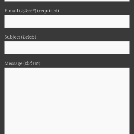
E-mail (ಇಮೇಲ್) (required)
Subject (ವಿಷಯ)
Message (ಮೆಸೇಜ್)